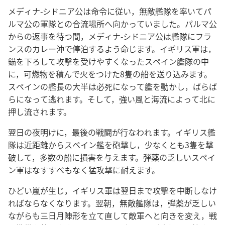
メディナ-シドニア公は命令に従い，無敵艦隊を率いてパ
ルマ公の軍隊との合流場所へ向かっていました。パルマ公
からの返事を待つ間，メディナ-シドニア公は艦隊にフラ
ンスのカレー沖で停泊するよう命じます。イギリス軍は，
錨を下ろして攻撃を受けやすくなったスペイン艦隊の中
に，可燃物を積んで火をつけた8隻の船を送り込みます。
スペインの艦長の大半は必死になって艦を動かし，ばらば
らになって逃れます。そして，強い風と海流によって北に
押し流されます。
翌日の夜明けに，最後の戦闘が行なわれます。イギリス艦
隊は近距離からスペイン艦を砲撃し，少なくとも3隻を撃
破して，多数の船に損害を与えます。弾薬の乏しいスペイ
ン軍はなすすべもなく猛攻撃に耐えます。
ひどい嵐が生じ，イギリス軍は翌日まで攻撃を中断しなけ
ればならなくなります。翌朝，無敵艦隊は，弾薬が乏しい
ながらも三日月陣形を立て直して敵軍へと向きを変え，戦