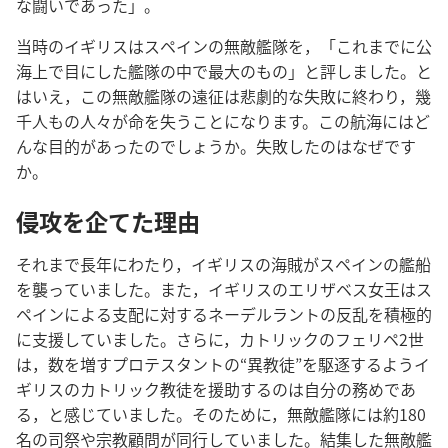
な闘いであった」。
当時のイギリスはスペインの無敵艦隊を，「これまでに公
海上で目にした艦隊の中で最大のもの」と評しました。と
はいえ，この無敵艦隊の遠征は悲劇的な失敗に終わり，幾
千人もの人々が命を失うことになります。この航海にはど
んな目的があったのでしょうか。失敗したのはなぜです
か。
侵攻を企てた理由
それまで長年にわたり，イギリスの海賊がスペインの艦船
を襲っていました。また，イギリスのエリザベス女王はス
ペインによる支配に対するネーデルラントの反乱を積極的
に支援していました。さらに，カトリックのフェリペ2世
は，数を増すプロテスタントの“異教徒”を駆逐するようイ
ギリスのカトリック教徒を援助するのは自分の務めであ
る，と感じていました。そのために，無敵艦隊には約180
名の司祭や宗教顧問が同行していました。結集した無敵艦