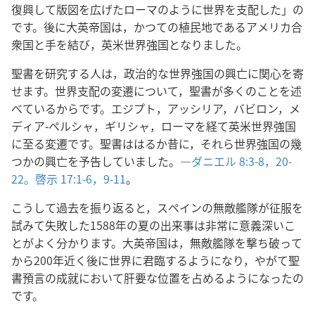
復興して版図を広げたローマのように世界を支配した」の
です。後に大英帝国は，かつての植民地であるアメリカ合
衆国と手を結び，英米世界強国となりました。
聖書を研究する人は，政治的な世界強国の興亡に関心を寄
せます。世界支配の変遷について，聖書が多くのことを述
べているからです。エジプト，アッシリア，バビロン，メ
ディア-ペルシャ，ギリシャ，ローマを経て英米世界強国
に至る変遷です。聖書ははるか昔に，それら世界強国の幾
つかの興亡を予告していました。―
ダニエル 8:3-8，
20-
22。
啓示 17:1-6，
9-11
。
こうして過去を振り返ると，スペインの無敵艦隊が征服を
試みて失敗した1588年の夏の出来事は非常に意義深いこ
とがよく分かります。大英帝国は，無敵艦隊を撃ち破って
から200年近く後に世界に君臨するようになり，やがて聖
書預言の成就において肝要な位置を占めるようになったの
です。