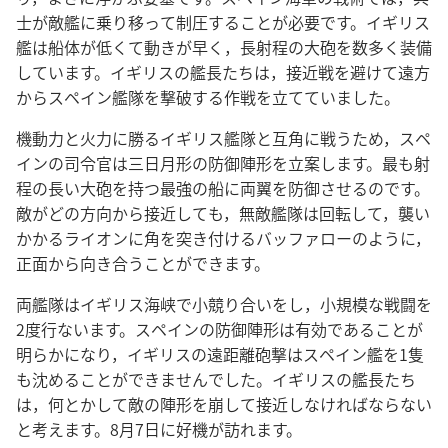
士が敵艦に乗り移って制圧することが必要です。イギリス
艦は船体が低くて動きが早く，長射程の大砲を数多く装備
しています。イギリスの艦長たちは，接近戦を避けて遠方
からスペイン艦隊を撃破する作戦を立てていました。
機動力と火力に勝るイギリス艦隊と互角に戦うため，スペ
インの司令官は三日月形の防御陣形を立案します。最も射
程の長い大砲を持つ最強の船に両翼を防御させるのです。
敵がどの方向から接近しても，無敵艦隊は回転して，襲い
かかるライオンに角を突き付けるバッファローのように，
正面から向き合うことができます。
両艦隊はイギリス海峡で小競り合いをし，小規模な戦闘を
2度行ないます。スペインの防御陣形は有効であることが
明らかになり，イギリスの遠距離砲撃はスペイン艦を1隻
も沈めることができませんでした。イギリスの艦長たち
は，何とかして敵の陣形を崩して接近しなければならない
と考えます。8月7日に好機が訪れます。