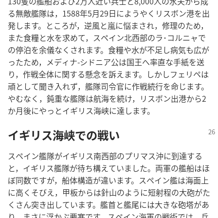
130隻の艦船および2万人近い兵士と8,000人の水夫から成
る無敵艦隊は，1588年5月29日にようやくリスボン港を出
発します。ところが，逆風と嵐に悩まされ，修理のため，
また食糧と水を求めて，スペイン北西部のラ･コルニャで
の停泊を余儀なくされます。食糧や水が不足し病気も広が
ったため，メディナ-シドニア公は国王へ率直な手紙を送
り，作戦全体に関する懸念を訴えます。しかしフェリペは
頑として聞き入れず，艦隊司令官に作戦続行を命じます。
やむなく，鈍重な艦隊は航海を続け，リスボン出港から2
か月後にやっとイギリス海峡に達します。
イギリス海峡での戦い
スペイン艦隊がイギリス南西部のプリマス沖に到達する
と，イギリス艦隊が待ち構えていました。両軍の艦船はほ
ぼ同数ですが，船体構造が違います。スペイン艦は海面上
に高くそびえ，甲板からは針山のように短射程の大砲がた
くさん突き出しています。艦首と艦尾には大きな砲塔があ
り，まさに浮かぶ要塞です。スペイン海軍の戦術では，兵