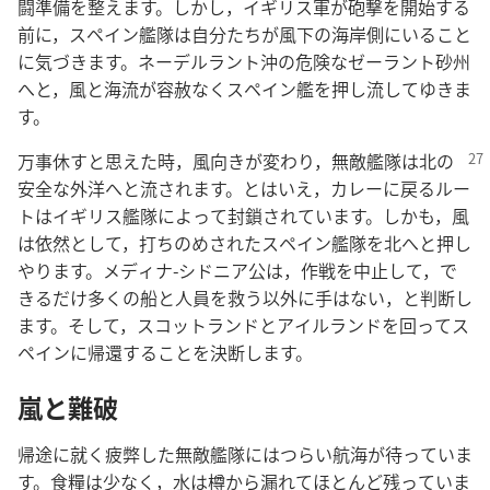
闘準備を整えます。しかし，イギリス軍が砲撃を開始する
前に，スペイン艦隊は自分たちが風下の海岸側にいること
に気づきます。ネーデルラント沖の危険なゼーラント砂州
へと，風と海流が容赦なくスペイン艦を押し流してゆきま
す。
万事休すと思えた時，風向きが変わり，無敵艦隊は北の
安全な外洋へと流されます。とはいえ，カレーに戻るルー
トはイギリス艦隊によって封鎖されています。しかも，風
は依然として，打ちのめされたスペイン艦隊を北へと押し
やります。メディナ-シドニア公は，作戦を中止して，で
きるだけ多くの船と人員を救う以外に手はない，と判断し
ます。そして，スコットランドとアイルランドを回ってス
ペインに帰還することを決断します。
嵐と難破
帰途に就く疲弊した無敵艦隊にはつらい航海が待っていま
す。食糧は少なく，水は樽から漏れてほとんど残っていま