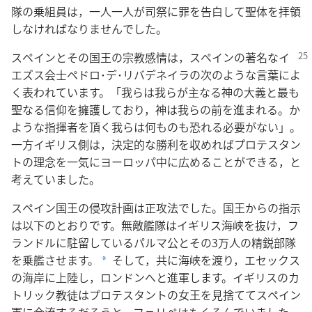
隊の乗組員は，一人一人が司祭に罪を告白して聖体を拝領
しなければなりませんでした。
スペインとその国王の宗教感情は，スペインの著名なイ
エズス会士ペドロ･デ･リバデネイラの次のような言葉によ
く表われています。「我らは我らが主なる神の大義と最も
聖なる信仰を擁護しており，神は我らの前を進まれる。か
ような指揮者を頂く我らは何ものも恐れる必要がない」。
一方イギリス側は，決定的な勝利を収めればプロテスタン
トの理念を一気にヨーロッパ中に広めることができる，と
考えていました。
スペイン国王の侵攻計画は正攻法でした。国王からの指示
は以下のとおりです。無敵艦隊はイギリス海峡を抜け，フ
ランドルに駐留しているパルマ公とその3万人の精鋭部隊
を乗艦させます。
そして，共に海峡を渡り，エセックス
a
の海岸に上陸し，ロンドンへと進軍します。イギリスのカ
トリック教徒はプロテスタントの女王を見捨ててスペイン
軍に合流するだろうと，フェリペはもくろんでいました。