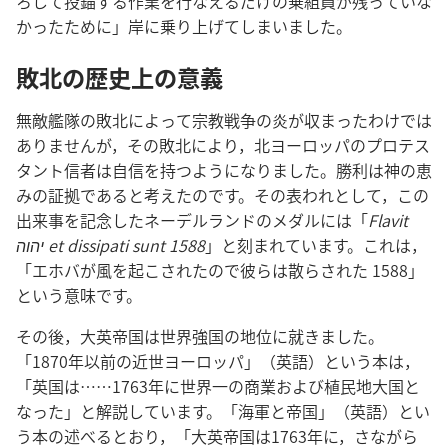
ろして投錨する作業を行なえるだけの乗組員が残っていな
かったために」岸に乗り上げてしまいました。
敗北の歴史上の意義
無敵艦隊の敗北によって宗教戦争の炎が収まったわけでは
ありませんが，その敗北により，北ヨーロッパのプロテス
タント信者は自信を持つようになりました。勝利は神の恵
みの証拠であると考えたのです。その表われとして，この
出来事を記念したネーデルランドのメダルには「
Flavit
יהוה et dissipati sunt 1588
」と刻まれています。これは，
「エホバが風を起こされたので彼らは散らされた 1588」
という意味です。
その後，大英帝国は世界強国の地位に就きました。
「1870年以前の近世ヨーロッパ」（英語）という本は，
「英国は……1763年に世界一の商業および植民地大国と
なった」と解説しています。「海軍と帝国」（英語）とい
う本の述べるとおり，「大英帝国は1763年に，さながら