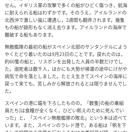
せん。イギリス軍の攻撃で多くの船がひどく傷つき，航海
に耐えられる船はわずかです。そのうえ，アイルランドの
北西沖で激しい嵐に遭遇し，2週間も翻弄されます。幾隻
もの船が跡形もなく消え去ります。アイルランドの海岸で
難破する船もあります。
無敵艦隊の最初の船がスペイン北部のサンタンデルによう
やくたどり着いたのは9月23日のことです。戻れたのは，
約60隻の船と，リスボンを出発した人員の半数だけでし
た。溺死者は数千人，ほかにも大勢が帰還の途中にけがや
病気で命を落としました。たとえ生きてスペインの海岸に
戻って来ても，苦しみから解放されるとは限りませんでし
た。
スペインの港に錨を下ろしたものの，「数隻[の船の乗組
員たち]は食糧が全くなく，ひどい飢えのために死んでい
った」と，「スペイン無敵艦隊の敗北」という本は述べて
います。また，スペインのラレド港で，ある船は「帆を下