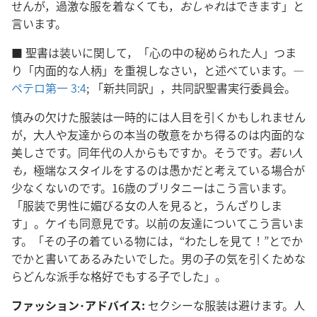
せんが，過激な服を着なくても，
おしゃれ
はできます」と
言います。
■
聖書は装いに関して，「心の中の秘められた人」つま
り「内面的な人柄」を重視しなさい，と述べています。―
ペテロ第一 3:4
; 「新共同訳」，共同訳聖書実行委員会。
慎みの欠けた服装は一時的には人目を引くかもしれません
が，大人や友達からの本当の敬意をかち得るのは内面的な
美しさです。同年代の人からもですか。そうです。
若い人
も，
極端なスタイルをするのは愚かだと考えている場合が
少なくないのです。16歳のブリタニーはこう言います。
「服装で男性に媚びる女の人を見ると，うんざりしま
す」。ケイも同意見です。以前の友達についてこう言いま
す。「その子の着ている物には，“わたしを見て！”とでか
でかと書いてあるみたいでした。男の子の気を引くためな
らどんな派手な格好でもする子でした」。
ファッション･アドバイス:
セクシーな服装は避けます。人