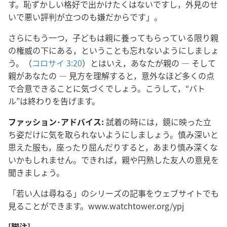
す。恥ずかしい格好で出かけたくはないですし，外見のせ
いで悪い評判が立つのも嫌だからです」。
さらにもう一つ，子どもは親に養ってもらっている限り親
の権威の下にある，ということも忘れないようにしましょ
う。（
コロサイ 3:20
）とはいえ，あなたが親の ― そして
親があなたの ― 見方を理解すると，意外なほど多くの点
で合意できることに気づくでしょう。こうして，“バト
ル”は終わりを告げます。
ファッション･アドバイス:
試着の時には，鏡に映った立
ち姿だけに気を取られないようにしましょう。慎み深いと
思えた服も，座ったり屈んだりすると，あまり慎み深くな
いかもしれません。できれば，親や円熟した友人の意見を
聞きましょう。
「若い人は尋ねる」のシリーズの記事をウェブサイトでも
見ることができます。www.watchtower.org/ypj
[脚注]