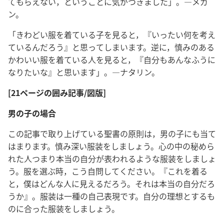
てもらえない，ということに気がつきました」。―メガ
ン。
「きわどい服を着ている子を見ると，『いったい何を考え
ているんだろう』と思ってしまいます。逆に，慎みのある
かわいい服を着ている人を見ると，『自分もあんなふうに
なりたいな』と思います」。―ナタリン。
[21ページの囲み記事/図版]
男の子の場合
この記事で取り上げている聖書の原則は，男の子にも当て
はまります。慎み深い服装をしましょう。心の中の秘めら
れた人つまり本当の自分が表われるような服装をしましょ
う。服を選ぶ時，こう自問してください。『これを着る
と，僕はどんな人に見えるだろう。それは本当の自分だろ
うか』。服装は一種の自己表現です。自分の理想とするも
のに合った服装をしましょう。