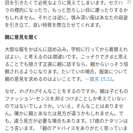
目を引きたくて必死なように見えてしまいます。
セクハ
ラの標的になったり，もっと恐ろしい目に遭ったりするか
もしれません。それとは逆に，慎み深い服はあなたの容姿
を引き立て，良い特質を際立たせてくれます。
親に意見を聞く
大胆な服をかばんに詰め込み，学校に行ってから着替えれ
ばよい，と考えるのは
間違い
です。
こっそりできる
と思え
ることでも隠さず正直に親に話すなら，親からいっそう信
頼されるようになります。たいていの場合，服装について
親の意見を求めるのはよいことです。―
箴言 15:22
。
なぜ，
わざわざ
そんなことをするのですか。親は子どもの
ファッション･センスを
抑えつける
ことしか考えていない
のではないでしょうか。いいえ，そんなことはありませ
ん。確かに親とあなたは見方が違うかもしれません。で
も，違う見方が必要な場合もあります。17歳のナタリンは
こう言います。「親のアドバイスをありがたく思っていま