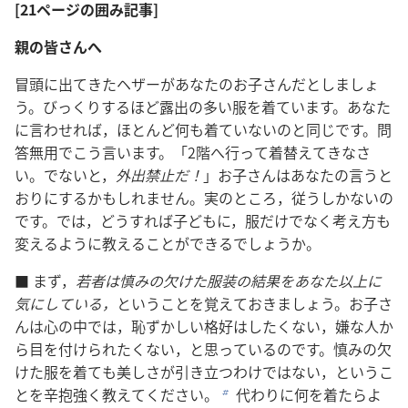
[21ページの囲み記事]
親の皆さんへ
冒頭に出てきたヘザーがあなたのお子さんだとしましょ
う。びっくりするほど露出の多い服を着ています。あなた
に言わせれば，ほとんど何も着ていないのと同じです。問
答無用でこう言います。「2階へ行って着替えてきなさ
い。でないと，
外出禁止だ！
」お子さんはあなたの言うと
おりにするかもしれません。実のところ，従うしかないの
です。では，どうすれば子どもに，服だけでなく考え方も
変えるように教えることができるでしょうか。
■ まず，
若者は慎みの欠けた服装の結果をあなた以上に
気にしている，
ということを覚えておきましょう。お子さ
んは心の中では，恥ずかしい格好はしたくない，嫌な人か
ら目を付けられたくない，と思っているのです。慎みの欠
けた服を着ても美しさが引き立つわけではない，というこ
とを辛抱強く教えてください。
代わりに何を着たらよ
b