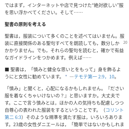
ではまず，インターネットや店で見つけた“絶対欲しい”服
を思い浮かべてください。そして……
聖書の原則を考える
聖書は，服装について多くのことを述べてはいません。服
装に直接関係のある聖句すべてを朗読しても，
数分しか
かかりません。でも，それらの聖句を読むと，確かで有益
なガイドラインをつかめます。例えば……
■
聖書は，「慎みと健全な思いとをもって」身を飾るよ
うにと女性に勧めています。
―
テモテ第一 2:9，10
。
a
「慎み」と聞くと，心配になるかもしれません。『ださい
服を着なくちゃいけないの？』と思いますか。大丈夫で
す。ここで言う慎みとは，ほかの人の気持ちも配慮しつつ
自尊心の表われた服装をするということです。（
コリント
第二 6:3
）そのような規準を満たす服は，いろいろありま
す。23歳の女性ダニエールは，「簡単ではないかもしれま