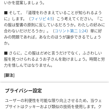
いかを提案しましょう。
■ そして，『道理をわきまえていることが知られるよう
に』します。（
フィリピ 4:5
）こう考えてください。『こ
の服は聖書の原則に反しているだろうか。わたしの好みに
合わないだけだろうか』。（
コリント第二 1:24
）単に好
みの問題であれば，あなたのほうが譲歩できるでしょう
か。
■ さらに，この服は
だめ
と言うだけでなく，ふさわしい
服を見つけられるようお子さんを助けましょう。時間と労
力を惜しんではなりません。
[脚注]
たいていの若者は体型を気にしているので，外見上の
b
プライバシー設定
欠点をほのめかすような言い方は避けましょう。
ユーザーの利便性を可能な限り向上させるため，当ウェ
ブサイトはクッキーおよび類似の技術を使用します。ク