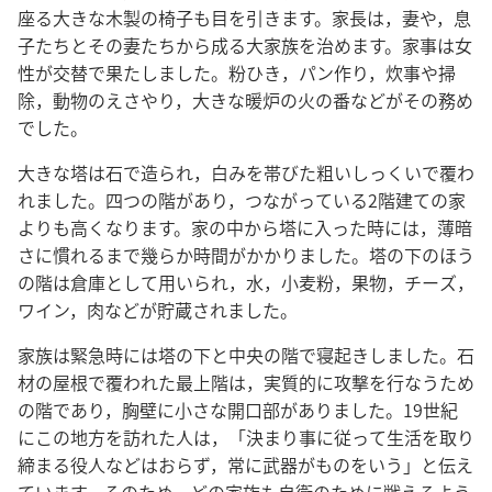
座る大きな木製の椅子も目を引きます。家長は，妻や，息
子たちとその妻たちから成る大家族を治めます。家事は女
性が交替で果たしました。粉ひき，パン作り，炊事や掃
除，動物のえさやり，大きな暖炉の火の番などがその務め
でした。
大きな塔は石で造られ，白みを帯びた粗いしっくいで覆わ
れました。四つの階があり，つながっている2階建ての家
よりも高くなります。家の中から塔に入った時には，薄暗
さに慣れるまで幾らか時間がかかりました。塔の下のほう
の階は倉庫として用いられ，水，小麦粉，果物，チーズ，
ワイン，肉などが貯蔵されました。
家族は緊急時には塔の下と中央の階で寝起きしました。石
材の屋根で覆われた最上階は，実質的に攻撃を行なうため
の階であり，胸壁に小さな開口部がありました。19世紀
にこの地方を訪れた人は，「決まり事に従って生活を取り
締まる役人などはおらず，常に武器がものをいう」と伝え