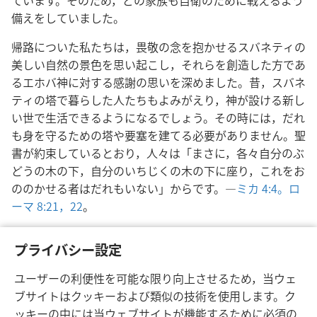
ています。そのため，どの家族も自衛のために戦えるよう
備えをしていました。
帰路についた私たちは，畏敬の念を抱かせるスバネティの
美しい自然の景色を思い起こし，それらを創造した方であ
るエホバ神に対する感謝の思いを深めました。昔，スバネ
ティの塔で暮らした人たちもよみがえり，神が設ける新し
い世で生活できるようになるでしょう。その時には，だれ
も身を守るための塔や要塞を建てる必要がありません。聖
書が約束しているとおり，人々は「まさに，各々自分のぶ
どうの木の下，自分のいちじくの木の下に座り，これをお
ののかせる者はだれもいない」からです。―
ミカ 4:4。
ロ
ーマ 8:21，22
。
[16ページの図版のクレジット]
プライバシー設定
Top: Paata Vardanashvili
ユーザーの利便性を可能な限り向上させるため，当ウェ
ブサイトはクッキーおよび類似の技術を使用します。ク
ッキーの中には当ウェブサイトが機能するために必須の