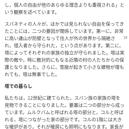
し，個人の自由が他のあらゆる理念よりも重視される」と
いう観察を述べています。
スバネティの人々が，ほかでは見られない自由を保ってき
たことには，二つの要因が関係しています。第一に，非常
に高い連山が防壁となって住人が外の
世界から隔絶さ
れ，侵入者から守られた，という点があります。第二に，
塔によってそれぞれの家族の独立が守られました。塔は実
際の敵や，時に敵対的にもなる近隣の村の人たちからの保
護となりました。さらに，雪崩が起きて小さな建物が埋も
れても，塔は無事でした。
塔での暮らし
私たちは，12世紀に建てられた，スバン族の家族の塔を
見物できることになりました。要塞は二つの部分から成っ
ています。ムルクバムと呼ばれる塔の部分と，コルと呼ば
れる，塔につながった家の部分です。コルの1階には大き
な暖炉があり，それが暖房にも照明にもなります。家長が