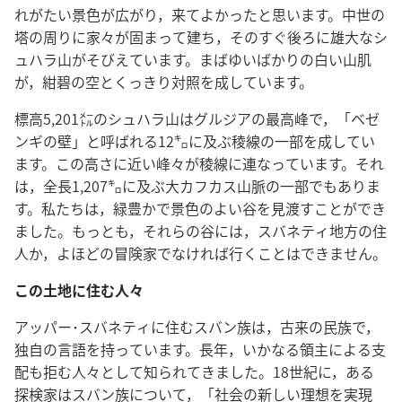
れがたい景色が広がり，来てよかったと思います。中世の
塔の周りに家々が固まって建ち，そのすぐ後ろに雄大なシ
ュハラ山がそびえています。まばゆいばかりの白い山肌
が，紺碧の空とくっきり対照を成しています。
標高5,201㍍のシュハラ山はグルジアの最高峰で，「ベゼ
ンギの壁」と呼ばれる12㌔に及ぶ稜線の一部を成してい
ます。この高さに近い峰々が稜線に連なっています。それ
は，全長1,207㌔に及ぶ大カフカス山脈の一部でもありま
す。私たちは，緑豊かで景色のよい谷を見渡すことができ
ました。もっとも，それらの谷には，スバネティ地方の住
人か，よほどの冒険家でなければ行くことはできません。
この土地に住む人々
アッパー･スバネティに住むスバン族は，古来の民族で，
独自の言語を持っています。長年，いかなる領主による支
配も拒む人々として知られてきました。18世紀に，ある
探検家はスバン族について，「社会の新しい理想を実現