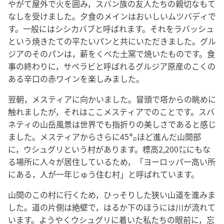
やがて屋外で火を囲み，スバン族の友人たちの親切なもて
なしを受けました。夕食のメインはおいしいムツバディで
す。一般にはシシカバブと呼ばれます。それをラバッシュ
という焼きたての平たいパンと共にいただきました。グル
ジアのそのパンは，薪をくべた土窯で焼いたものです。食
事の終わりに，サペラビと呼ばれるグルジア原産のこくの
ある辛口の赤ワインを楽しみました。
翌朝，メスティアに向かいました。冒頭で塔からの眺めに
触れましたが，それはここメスティアでのことです。スバ
ネティの山岳風景は世界でも指折りの美しさであると感じ
ました。メスティアからさらに45㌔ほど進んだ山間部
に，ウシュグリという村があります。標高2,200㍍にもな
る場所に人々が居住しているため，「ヨーロッパ一高い所
にある，人が一年じゅう住む村」と呼ばれています。
山間のこの村に行くため，ひっそりした狭い山道を進みま
した。道の片側は絶壁で，はるか下のほうには川が流れて
います。ようやくウシュグリに着いた私たちの眼前に，忘