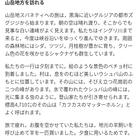
山岳地方を訪れる
山岳地スバネティへの旅は，黒海に近いグルジアの都市ズ
グジジから始まります。朝の空は晴れ渡り，そこからでも
見事な白い連峰がよく見えます。私たちはイングリ川まで
来ると，今度は峡谷沿いをゆっくり進んでゆきます。周囲
の森林地にはシダ，ツツジ，月桂樹が豊かに育ち，クリー
ム色の花を咲かせるシャクナゲも群生しています。
私たちの一行は夕刻までに，絵のような景色のベチョ村に
到着しました。村は，息をのむほど美しいウシュバ山のふ
もとに位置しています。その山には，そびえ立つ花崗岩の
二つの峰があります。氷で覆われたウシュバ山の峰には，
光に集まる虫のように，登山家たちが引き寄せられます。
標高4,710㍍のその山は「カフカスのマッターホルン」と
よく呼ばれます。
旅で疲れ，お腹を空かせていた私たちは，地元の羊飼いを
呼び止めて羊を一匹買いました。夕食に用いるためです。