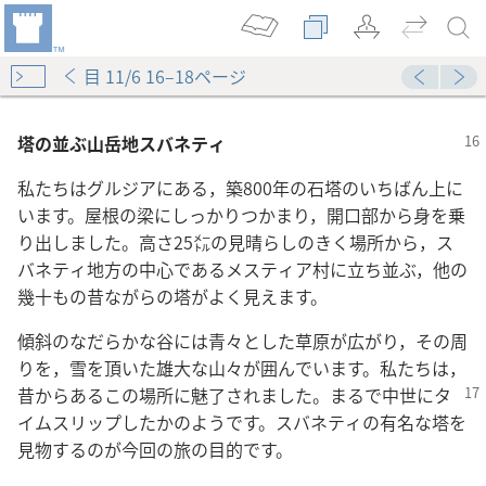
目 11/6 16–18ページ
塔の並ぶ山岳地スバネティ
私たちはグルジアにある，築800年の石塔のいちばん上に
います。屋根の梁にしっかりつかまり，開口部から身を乗
り出しました。高さ25㍍の見晴らしのきく場所から，ス
バネティ地方の中心であるメスティア村に立ち並ぶ，他の
幾十もの昔ながらの塔がよく見えます。
傾斜のなだらかな谷には青々とした草原が広がり，その周
りを，雪を頂いた雄大な山々が囲んでいます。私たちは，
昔からあるこの場所
に魅了されました。まるで中世にタ
イムスリップしたかのようです。スバネティの有名な塔を
見物するのが今回の旅の目的です。