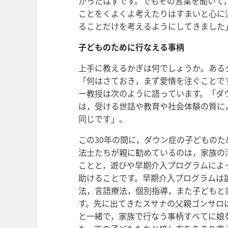
かったはずです。でもその言葉を聞いて
ことをくよくよ考えたりはすまいと心に
ることだけを考えるようにしてきました
子どものために行なえる事柄
上手に教えるかぎは何でしょうか。ある
「何はさておき，まず愛情を注ぐことで
ー教授は次のように語っています。「ダ
は，受ける世話や教育や社会体験
の質に
同じです」。
この30年の間に，ダウン症の子どもの
法士たちが親に勧めているのは，家族の
ことと，遊びや早期介入プログラムによ
助けることです。早期介入プログラムは
法，言語療法，個別指導，また子どもと
す。先に出てきたスサナの父親ゴンサロ
と一緒で，家族で行なう事柄すべてに娘