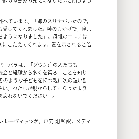
，他の障害児の支えになりたいと願うよう
述べています。「姉のスサナがいたので，
も愛してくれました。姉のおかげで，障害
るようになりました」。母親のエレナは
切にこたえてくれます。愛を示されると倍
バーバラは，「ダウン症の人たちも……
機会と経験から多くを得る」ことを知り
そのような子どもを持つ親に次の短い勧
さい。わたしが親からしてもらったよう
を忘れないでください」。
･レーヴィッツ著，戸苅 創 監訳，メディ