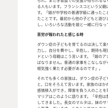
られ，また学習面での支援が得られるな
る人もいます。フランシスコという父親
す。「娘が中学校の普通学級に通ったこ
たことです。最初から他の子どもと遊び
し，いろいろな活動を娘と一緒に行なっ
苦労が報われたと感じる時
ダウン症の子どもを育てるのは決して楽
力し，自分を費やし，辛抱し，期待も現
ドという母親はこう言います。「娘のア
ばなりません。普通の家事をこなしなが
根気強く果たす必要があるのです」。
それでも多くの家族は，ダウン症の子ど
と，口をそろえて言います。家族のほか
感情移入ができ，障害を負う人のことを
マリアはこのように語ります。「辛抱は
してきました。長女のマルタは，妹のサラ