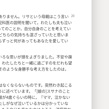
ありません。
リサという母親はこう言い
児科医の説明を聞いて，わたしも夫も泣い
ってのことか，自分自身のことを考えてい
どちらの気持ちも混ざっていたと思いま
らずっと何があってもあなたを愛してい
いろな思いが頭をよぎりました。不安や疎
，わたしたちと一緒に過ごすのをだれも望
そのような身勝手な考え方をしたのは，
。
はなくならないものです。突然わき起こる
に述べています。「[娘の]スサナのこと
娘が4歳ぐらいの時に，『ママ，泣かない
たしがなぜ泣いているかは分かっていな