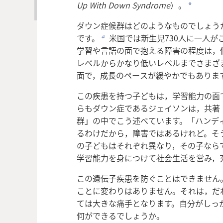
Up With Down Syndrome
）。
a
ダウン症候群はどのようなものでしょう
です。
米国では新生児730人に一人が
b
学習や言語の面で抱える障害の程度は，
レベルからかなり低いレベルまでさまざ
面で，成長のペースが緩やかでもありま
この疾患を持つ子どもは，学習能力の面
らもダウン症であるジェイソンは，共著「
群」の中でこう述べています。「ハンデ
るわけだから，障害ではあるけれど。そ
の子どもはそれぞれ異なり，その子なら
学習能力を身につけて社会生活を営み，
この遺伝子疾患を防ぐことはできません
ことに変わりはありません。それは，だ
ては大きな痛手となります。自分がしっ
何ができるでしょうか。