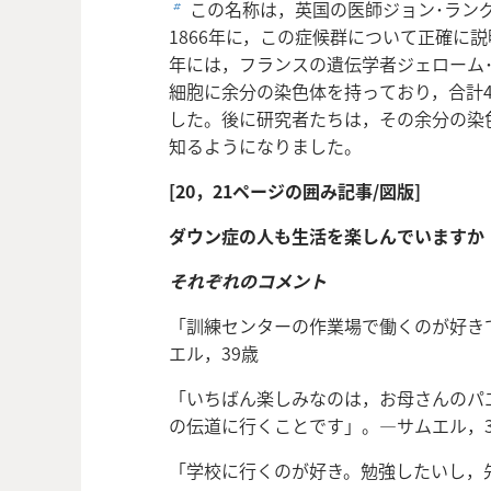
この名称は，英国の医師ジョン･ラン
b
1866年に，この症候群について正確に説
年には，フランスの遺伝学者ジェローム
細胞に余分の染色体を持っており，合計4
した。後に研究者たちは，その余分の染
知るようになりました。
[20，21ページの囲み記事/図版]
ダウン症の人も生活を楽しんでいますか
それぞれのコメント
「訓練センターの作業場で働くのが好き
エル，39歳
「いちばん楽しみなのは，お母さんのパ
の伝道に行くことです」。―サムエル，3
「学校に行くのが好き。勉強したいし，