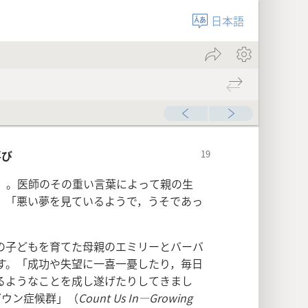
日本語
喜び
」。医師のその重い言葉によって親の生
，「悪い夢を見ているようで，うそであっ
の子どもを育てた母親のエミリーとバーバ
す。「成功や失望に一喜一憂したり，毎日
るようなことを成し遂げたりしてきまし
ダウン症候群」（
Count Us In—Growing