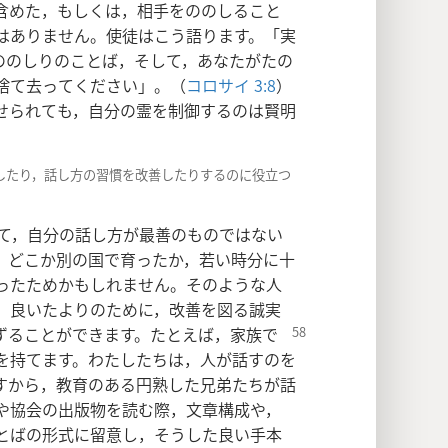
含めた，もしくは，相手をののしること
はありません。使徒はこう語ります。「実
ののしりのことば，そして，あなたがたの
捨て去ってください」。（
コロサイ 3:8
）
せられても，自分の霊を制御するのは賢明
改良したり，話し方の習慣を改善したりするのに役立つ
て，自分の話し方が最善のものではない
，どこか別の国で育ったか，若い時分に十
ったためかもしれません。そのような人
，良いたよりのために，改善を図る誠実
ずることができます。たとえば，家族で
を持てます。わたしたちは，人が話すのを
すから，教育のある円熟した兄弟たちが話
や協会の出版物を読む際，文章構成や，
とばの形式に留意し，そうした良い手本