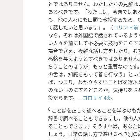
とではありません。わたしたちの見解は
あるべきです。「わたしは，会衆ではある
も，他の人々にも口頭で教授するため，
て話したいと思います」。（
コリント前 1
なら，それは外国語で話されているよう
い人々を前にして不必要に技巧をこらす
場合でさえ，複雑な話し方をしたり，む
感銘を与えようとすべきではありません
らうことのほうが，もっと重要なのです
の舌は，知識をもって善を行なう」とい
ば，つまり，わかりやすいことばを選ぶ
のないものにするどころか，気持ちをさ
役だちます。―
コロサイ 4:6
。
8
ことばを正しく述べることを学ぶのも
辞書で調べることもできますし，他の人
ることもできます。そうすれば，あなた
しょう。日常の話し方で避けるべき別の