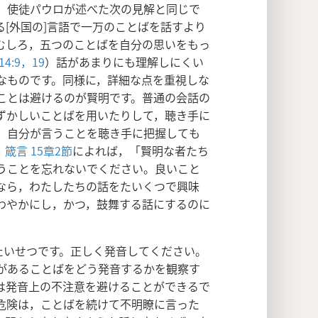
，使徒パウロが述べた次の見解と同じで
[外国の]言語で一万のことばを話すより
むしろ，五つのことばを自分の思いをもっ
4:9，
19
）話があまりにも理解しにくい
なものです。同様に，詳細な点を重視しな
ことは避けるのが賢明です。普通の会話の
ずかしいことばを用いたりして，聴き手に
。自分が言うことを聴き手に把握しても
。
箴言 15章2節
によれば，「賢明な者たち
うことを忘れないでください。良いこと
なら，わたしたちの話をたいくつで興味
わやかにし，かつ，鼓舞する話にするのに
たいせつです。正しく発音してください。
があることばをどう発音するかを観察す
は発音上の不注意を避けることができるで
危険は，ことばを続けて不明瞭に言った