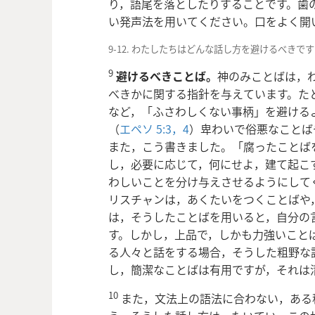
り，語尾を落としたりすることです。歯
い発声法を用いてください。口をよく開
9-12. わたしたちはどんな話し方を避けるべきで
9
避けるべきことば。
神のみことばは，
べきかに関する指針を与えています。た
など，「ふさわしくない事柄」を避ける
（
エペソ 5:3，4
）卑わいで俗悪なことば
また，こう書きました。「腐ったことば
し，必要に応じて，何にせよ，建て起こ
わしいことを分け与えさせるようにして
リスチャンは，あくたいをつくことばや
は，そうしたことばを用いると，自分の
す。しかし，上品で，しかも力強いこと
る人々と話をする場合，そうした粗野
な
し，簡潔なことばは有用ですが，それは
10
また，文法上の語法に合わない，ある