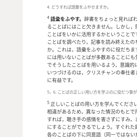
4. どうすれば語彙をふやせますか。
4
語彙をふやす。
辞書をちょっと見れば
ることばにはこと欠きません。しかし，
ことばをいかに活用するかということで
ことばを調べたり，記事を読み終えたの
か。これは，語彙をふやすのに役だちま
には用いないことばが多数あることにも
でそうしたことばを用いるよう，意識的
いつづけるのは，クリスチャンの奉仕者
に有益です。
5，6. ことばの正しい用い方を学ぶのに役だつ事
5
正しいことばの用い方を学んでください
相違があるため，異なった情況のもとで
すれば，聴き手の感情を害さずにすみ，
にすることができるでしょう。すぐれた
各のことばの下に同意語（同一ではない