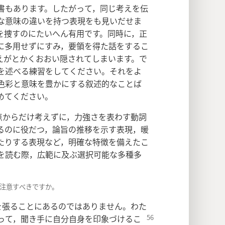
書もあります。したがって，同じ考えを伝
な意味の違いを持つ表現をも見いだせま
を捜すのにたいへん有用です。同時に，正
に多用せずにすみ，要領を得た話をするこ
えがとかくおおい隠されてしまいます。で
を述べる練習をしてください。それをよ
色彩と意味を豊かにする叙述的なことば
めてください。
点からだけ考えずに，力強さを表わす動詞
るのに役だつ，論旨の推移を示す表現，暖
たりする表現など，明確な特徴を備えたこ
を読む際，広範に及ぶ選択可能な多種多
に注意すべきですか。
を張ることにあるのではありません。わた
って，聞き手に自分
自身を印象づけるこ