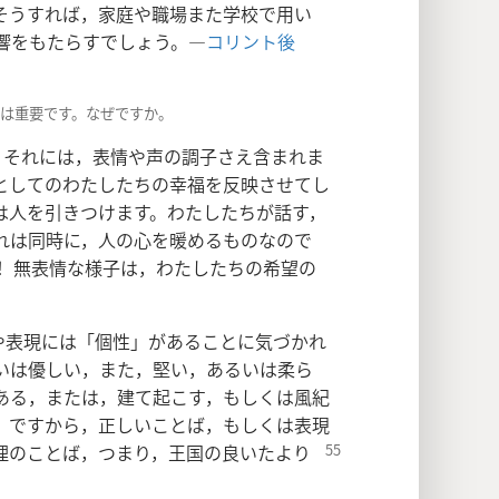
そうすれば，家庭や職場また学校で用い
響をもたらすでしょう。―
コリント後
択は重要です。なぜですか。
。それには，表情や声の調子さえ含まれま
としてのわたしたちの幸福を反映させてし
は人を引きつけます。わたしたちが話す，
れは同時に，人の心を暖めるものなので
！ 無表情な様子は，わたしたちの希望の
や表現には「個性」があることに気づかれ
いは優しい，また，堅い，あるいは柔ら
ある，または，建て起こす，もしくは風紀
。ですから，正しいことば，もしくは表現
理のことば，つまり，王国の良いたより