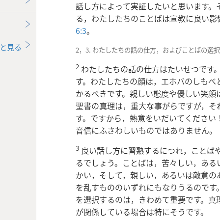
話し方によって実証したいと思います。
る，わたしたちのことばは宣教に良い影
6:3
。
と見る
2，3. わたしたちの話の仕方，およびことばの選
2
わたしたちの話の仕方はたいせつです
す。わたしたちの顔は，エホバのしもべ
かるべきです。親しい態度や優しい笑顔
聖書の真理は，重大な事がらですが，そ
す。ですから，熱意をいだいてください
音信にふさわしいものではありません。
3
良い話し方に習熟するにつれ，ことば
るでしょう。ことばは，苦々しい，ある
かい，そして，親しい，あるいは敵意の
を乱すもののいずれにもなりうるのです
を選択するのは，きわめて重要
です。真
が関係している場合は特にそうです。