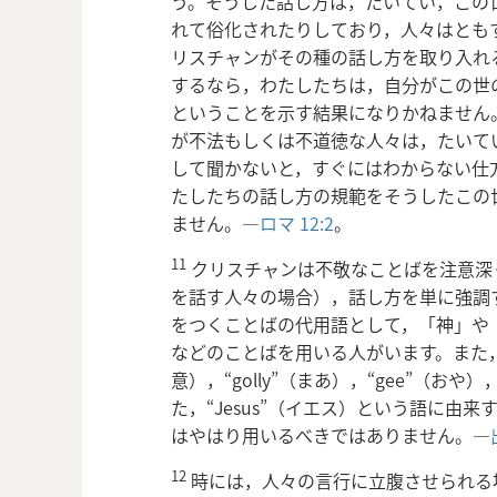
う。そうした話し方は，たいてい，この
れて俗化されたりしており，人々はとも
リスチャンがその種の話し方を取り入れ
するなら，わたしたちは，自分がこの世
ということを示す結果になりかねません
が不法もしくは不道徳な人々は，たいて
して聞かないと，すぐにはわからない仕
たしたちの話し方の規範をそうしたこの
ません。―
ロマ 12:2
。
11
クリスチャンは不敬なことばを注意深
を話す人々の場合），話し方を単に強調
をつくことばの代用語として，「神」や
などのことばを用いる人がいます。また，英
意），“golly”（まあ），“gee”（おや
た，“Jesus”（イエス）という語に由
はやはり用いるべきではありません。―
12
時には，人々の言行に立腹させられる