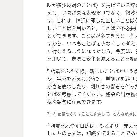
味が多少反対のことば）を掲げている辞
える，さまざまな表現だけでなく，微妙
す。これは，情況に即した正しいことば
しいことばを用いると，ことばを不必要
とができます。ことばが多すぎると，考
すから，いつもことばを少なくして考え
く行なえるようになったなら，今度は，
を用いて，表現に変化を添えることを始
6
語彙をふやす際，新しいことばという
や，生彩を添える形容詞，単調さを避け
かさを表わしたり，親切さの響きを伴っ
とばを考慮してください。協会の出版物
様な語句に注意できます。
7，8. 語彙をふやすことに関連して，どんな危険
7
語彙をふやす目的は，もとより，見え
したちの意図は，知識を伝えることであ