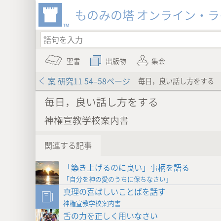
ものみの塔 オンライン・
聖書
出版物
集会
案 研究11 54–58ページ
毎日，良い話し方をする
毎日，良い話し方をする
神権宣教学校案内書
関連する記事
「築き上げるのに良い」事柄を語る
「自分を神の愛のうちに保ちなさい」
真理の喜ばしいことばを話す
神権宣教学校案内書
舌の力を正しく用いなさい