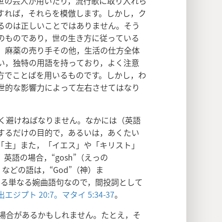
世の芸人が用いたり，流行歌に取り入れら
すれば，それらを模倣します。しかし，ク
るのは正しいことではありません。そう
のものであり，世の生き方に従っている
。麻薬の売り手その他，生活の仕方全体
い，独特の用語を持っており，よく注意
方でことばを用いるものです。しかし，わ
世的な影響力によって左右させてはなり
く避けねばなりません。なかには（英語
するだけの目的で，あるいは，あくたい
「主」また，「イエス」や「キリスト」
語の場合，“gosh”（えっの
），などの語は，“God”（神）ま
来する単なる婉曲語句なので，間投詞として
出エジプト 20:7。
マタイ 5:34-37
。
場合があるかもしれません。たとえ，そ