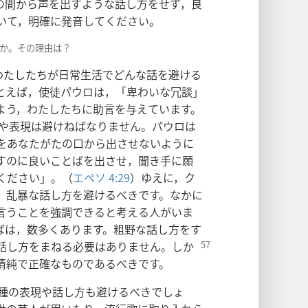
の間から声を出すような話し方をせず，良
いて，明確に発音してください。
すか。その理由は？
わたしたちが日常生活でどんな話を避ける
とえば，使徒パウロは，「卑わいな冗談」
よう，わたしたちに助言を与えています。
や表現は避けねばなりません。パウロは
をあなたがたの口から出させないように
すのに良いことばを出させ，聞き手に願
ください」。（
エペソ 4:29
）ゆえに，ク
，乱暴な話し方を避けるべきです。なかに
言うことを強調できると考える人がいま
ばは，数多くあります。粗野な話し方をす
話し方をまねる必要はありません。しか
清純で正確なものであるべきです。
種の表現や話し方も避けるべきでしょ