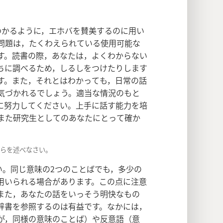
わかるように，エホバを賛美するのに用い
問題は，たくわえられている使用可能な
す。読書の際，あなたは，よくわからない
ちに調べるため，しるしをつけたりします
す。また，それとはわかっても，日常の話
気づかれるでしょう。適当な情況のもと
に努力してください。上手に話す能力を培
また研究生としてのあなたにとって確か
がらを述べなさい。
。同じ意味の2つのことばでも，多少の
用いられる場合があります。この点に注意
また，あなたの話をいっそう明快なもの
辞書を参照するのは有益です。なかには，
が，同様の意味のことば）や反意語（意