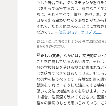
うした場合でも，クリスチャンが怒りを
ばをもって返答するのは，穏当なことで
際に，それらすべて，憤り，怒り，悪，
口から出る卑わいな話をあなたがたから
それで，たとえ他の人のことばに立腹さ
な道です。―
箴言 14:29。
ヤコブ 3:11
。
13-16. わたしたちのことばづかいを文法的に
事がらを述べなさい。
13
正しい文法。
なかには，文法的にいっ
ことを自覚している人もいます。それは
分の学校教育を受ける機会に恵まれなか
は気落ちすべきではありません。むしろ
な努力を払うべきです。有益な処置
を講
朗読をすれば，そうした矯正をする機会
聞いて文法の知識の多くを学びます。で
す場合，注意深く聴いてください。聖書
種々の情況のもとで用いられている，こ