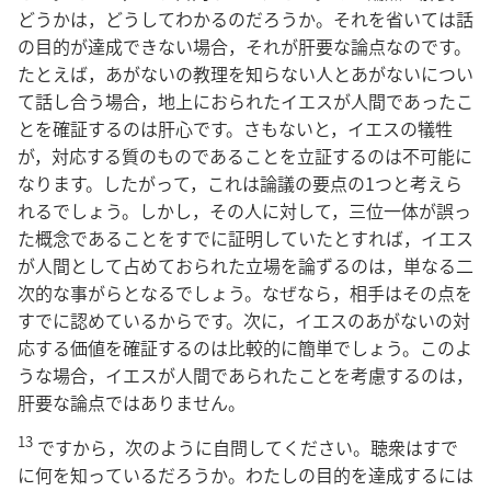
どうかは，どうしてわかるのだろうか。それを省いては話
の目的が達成できない場合，それが肝要な論点なのです。
たとえば，あがないの教理を知らない人とあがないについ
て話し合う場合，地上におられたイエスが人間であったこ
とを確証するのは肝心です。さもないと，イエスの犠牲
が，対応する質のものであることを立証するのは不可能に
なります。したがって，これは論議の要点の1つと考えら
れるでしょう。しかし，その人に対して，三位一体が誤っ
た概念であることをすでに証明していたとすれば，イエス
が人間として占めておられた立場を論ずるのは，単なる二
次的な事がらとなるでしょう。なぜなら，相手はその点を
すでに認めているからです。次に，イエスのあがないの対
応する価値を確証するのは比較的に簡単でしょう。このよ
うな場合，イエスが人間であられたことを考慮するのは，
肝要な論点ではありません。
13
ですから，次のように自問してください。聴衆はすで
に何を知っているだろうか。わたしの目的を達成するには