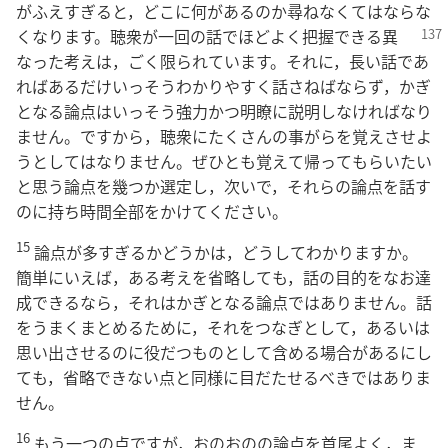
がふえすぎると，どこに何があるのか尋ねなくてはならな
くなります。聴衆が一回の
話でほどよく把握できる異
なった考えは，ごく限られています。それに，長い話であ
ればあるだけいっそうわかりやすく話さねばならず，かぎ
となる論点はいっそう強力かつ明瞭に説明しなければなり
ません。ですから，聴衆にたくさんの事がらを覚えさせよ
うとしてはなりません。ぜひとも覚えて帰ってもらいたい
と思う論点を幾つか選定し，次いで，それらの論点を話す
のに持ち時間全部をかけてください。
15
論点が多すぎるかどうかは，どうしてわかりますか。
簡単にいえば，ある考えを省略しても，話の目的をなお達
成できるなら，それはかぎとなる論点ではありません。話
をうまくまとめるために，それをつなぎとして，あるいは
思い出させるのに役だつものとして含める場合があるにし
ても，省略できない点と同様に目だたせるべきではありま
せん。
16
もう一つの点ですが，おのおのの論点を首尾よく，ま