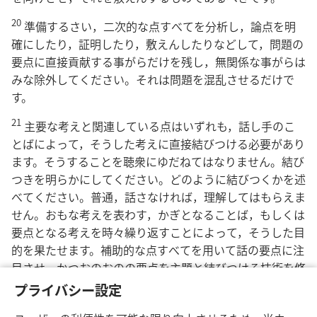
20
準備するさい，二次的な点すべてを分析し，論点を明
確にしたり，証明したり，敷えんしたりなどして，問題の
要点に直接貢献する事がらだけを残し，無関係な事がらは
みな除外してください。それは問題を混乱させるだけで
す。
21
主要な考えと関連している点はいずれも，話し手のこ
とばによって，そうした考えに直接結びつける必要があり
ます。そうすることを聴衆にゆだねてはなりません。結び
つきを明らかにしてください。どのように結びつくかを述
べてください。普通，話さなければ，理解してはもらえま
せん。おもな考えを表わす，かぎとなることば，もしくは
要点となる考えを時々繰り返すことによって，そうした目
的を果たせます。補助的な点すべてを用いて話の要点に注
目させ，かつおのおのの要点を主題と結びつける技術を修
得すれば，あなたの話はほれぼれするほどにわかりやすい
プライバシー設定
ものとなり，その結果，話しやすくて，しかも忘れがたい