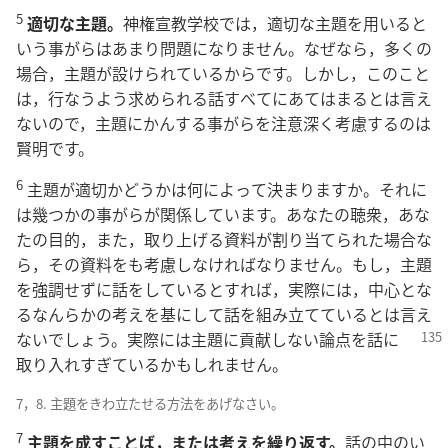
5
適切な主題。
神権宣教学校では，適切な主題を用いると
いう事がらはあまり問題になりません。なぜなら，多くの
場合，主題が設けられているからです。しかし，このこと
は，行なうよう求められる話すべてにあてはまるとは言え
ないので，主題にかんする事がらを注意深く考慮するのは
賢明です。
6
主題が適切かどうかは何によって決まりますか。それに
は幾つかの事がらが関係しています。あなたの聴衆，あな
たの目的，また，取り上げる資料が割り当てられた場合な
ら，その資料をも考慮しなければなりません。もし，主題
を強調せずに話をしているとすれば，実際には，中心とな
るなんらかの考えを基にして話を組み立てているとは言え
ないでしょ
う。実際には主題に貢献しない論点を話に
取り入れすぎているかもしれません。
7，8. 主題をきわ立たせる方法をあげなさい。
7
主題を成すことば，または考えを繰り返す。
話の中のい