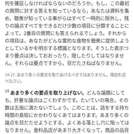
何を確証しなければならないのだろうか。もし，この最初
の質問に対する答えを知っているなら，あなたは資料を集
め，聴衆が知っている事がらはすべて一時的に除外し，残
りの論点すべてをできるだけ少数の項目に分類することに
よって，2番目の質問にも答えられるでしょう。それから
の項目は，あなたがどんな霊的な食物を聴衆に提供しよう
としているかを明示する標識となります。そうした表示つ
まり要点は決しておおったり，隠したりしてはなりませ
ん。それらは要点ですから，目だたさねばなりません。
14-17. あまり多くの要点を取りあげるべきではありません。理由を述
べなさい。
14
あまり多くの要点を取り上げない。
どんな論題にして
も，肝要な論点はごくわずかです。たいていの場合，その
数は五指に満たないでしょう。このことは，話をする持ち
時間の長短にかかわりなくあてはまります。あまり多くの
論点を目だたせようとする，よくある落とし穴に陥っては
なりません。食料品店があまり大きくなって，商品の品目