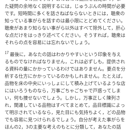
た疑問の余地なく説明するには，じゅうぶんの時間が必要
です。短時間に多くを話さねばならないときには，聴衆の
知っている事がらを話すのは最小限にとどめてください。
聴衆があまり知らない事がら以外はすべて除外して，肝心
な点だけをはっきり述べてください。そうすれば，聴衆は
それらの点を容易には忘れないでしょう。
17
最後に，あなたの話はわかりやすいという印象を与え
るものでなければなりません，これは必ずしも，提供され
る資料の量にかかっているわけではありません。要点を分
析する仕方にかかっているのかもしれません。たとえば，
品物を床の中央にいっしょにして積み上げているような店
にはいろうものなら，万事ごちゃごちゃで戸惑ってしま
い，何も捜せないでしょう。しかし，万事正しく陳列さ
れ，関連している品物はすべてまとめて，品目標識によっ
て明示されているなら，見た目にも気持ちよく，どの品物
でも容易に見つけられるでしょう。自分が考えた事がらを
ほんの2，3の主要な考えのもとに分類して，あなたの話