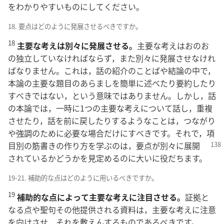
をわかりやすいものにしてください。
18. 要点はどのように発展させるべきですか。
18
主要な考えは別々に発展させる。
主要な考えはおのお
の独立していなければならず，また別々に発展させなけれ
ばなりません。これは，話の紹介のことばや結論の中で，
本論の主要な題目のあらましを簡単に述べたり要約したり
すべきではない，という意味ではありません。しかし，話
の本論では，一時に1つの主要な考えについて話し，重複
させたり，話を前に戻したりするようなことは，つながり
や強調のために必要な場合だけにすべきです。それで，項
目別の筋書きの作り方を学ぶのは，要点
が別々に展開
されているかどうかを見定めるのに大いに役だちます。
19-21. 補助的な点はどのように用いるべきですか。
19
補助的な点によって主要な考えに注目させる。
証拠と
なる点や聖句その他提供される資料は，主要な考えに注意
を向けさせ，それを敷えんするものであるべきです。