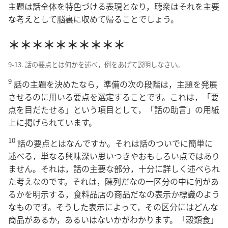
主題は話全体を特色づける表現となり，聴衆はそれを主要
な考えとして脳裏に収めて帰ることでしょう。
＊＊＊＊＊＊＊＊＊＊
9-13. 話の要点とは何かを述べ，例をあげて説明しなさい。
9
話の主題を決めたなら，準備の次の段階は，主題を発展
させるのに用いる要点を選定することです。これは，「要
点を目だたせる」という項目として，「話の助言」の用紙
上に掲げられています。
10
話の要点とはなんですか。それは話のついでに簡単に
述べる，単なる興味深い思いつきやおもしろい点ではあり
ません。それは，話の主要な部分，十分に詳しく述べられ
た考えなのです。それは，陳列だなの一区分の中に何があ
るかを明示する，食料品店の商品だなの表示か標識のよう
なものです。そうした表示によって，その区分にはどんな
商品があるか，あるいはないかがわかります。「穀類食」