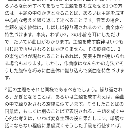
ろいろな部分すべてをもって主題をきわ立たせる1つの方
法は，主題の中のかぎとなることば，あるいは主題を成す
中心的な考えを繰り返して述べることです。音楽の場合，
主題を成す旋律は，しばしば繰り返されるので，曲全体を
特色づけます。事実，わずか2，3の小節を耳にしただけ
で，たいてい曲目がわかります。主題を成す旋律はいつも
同じ形で再現されるとはかぎりません。その旋律の1，2
の楽句だけが現われることもあれば，変奏主題が用いられ
る場合もあります。しかし，作曲家はなんらかの方法でそ
うした旋律を巧みに曲全体に織り込んで楽曲を特色づけま
す。
8
話の主題もそれと同様であるべきでしょう。繰り返され
る，かぎとなることば，あるいは主題を成す考えは，楽曲
の中で繰り返される旋律に似ています。そうしたことばの
同意語，もしくは別のことばで表現される，主題を成す中
心的な考えは，いわば変奏主題の役を果たします。単調な
話にならない程度に思慮深くそうした手段を行使すれば，