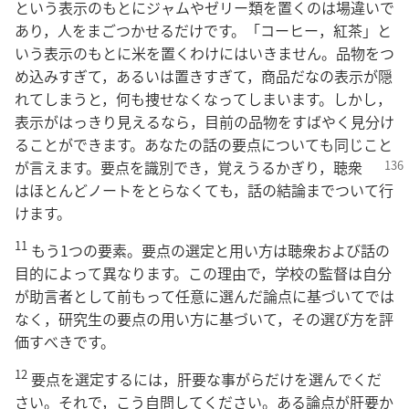
という表示のもとにジャムやゼリー類を置くのは場違いで
あり，人をまごつかせるだけです。「コーヒー，紅茶」と
いう表示のもとに米を置くわけにはいきません。品物をつ
め込みすぎて，あるいは置きすぎて，商品だなの表示が隠
れてしまうと，何も捜せなくなってしまいます。しかし，
表示がはっきり見えるなら，目前の品物をすばやく見分け
ることができます。あなたの話の要点についても同じこと
が言えます。要点を識別でき，覚えうるかぎり，
聴衆
はほとんどノートをとらなくても，話の結論までついて行
けます。
11
もう1つの要素。要点の選定と用い方は聴衆および話の
目的によって異なります。この理由で，学校の監督は自分
が助言者として前もって任意に選んだ論点に基づいてでは
なく，研究生の要点の用い方に基づいて，その選び方を評
価すべきです。
12
要点を選定するには，肝要な事がらだけを選んでくだ
さい。それで，こう自問してください。ある論点が肝要か