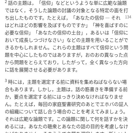
2
話の主題は，「信仰」などというような単に広範な論題
ではなく，そうした論題の討議の対象となる特定の面を打
ち出したものです。たとえば，
「あなたの信仰 ― それ
はどれほどの影響を及ぼすものですか」「神を喜ばすのに
必要な信仰」「あなたの信仰の土台」，あるいは「信仰に
おいて成長しつづけなさい」などの主題を用いることがで
きるかもしれません。これらの主題はすべて信仰という問
題を中心にしたものではありますが，おのおの異なった点
から問題をとらえており，したがって，全く異なった方向
に話を展開させる必要があります。
3
時には，主題を選定する前に資料を集めねばならない場
合もあります。しかし，主題は，話の筋書きを準備する前
か，要点を選定する前にはっきり決めなければなりませ
ん。たとえば，毎回の家庭聖書研究のあとでエホバの証人
の組織について話し合う場合のことを考えてみましょう。
それは広範な論題です。この論題に関して何を話すかを決
めるには，あなたの聴衆とあなたの話の目的を考慮しなけ