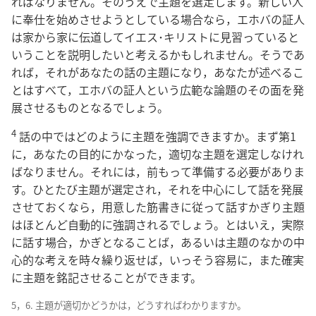
ればなりません。そのうえで主題を選定します。新しい人
に奉仕を始めさせようとしている場合なら，エホバの証人
は家から家に伝道してイエス･キリストに見習っていると
いうことを説明したいと考えるかもしれません。そうであ
れば，それがあなたの話の主題になり，あなたが述べるこ
とはすべて，エホバの証人という広範な論題のその面を発
展させるものとなるでしょう。
4
話の中ではどのように主題を強調できますか。まず第1
に，あなたの目的にかなった，適切な主題を選定しなけれ
ばなりません。それには，前もって準備する必要がありま
す。ひとたび主題が選定され，それを中心にして話を発展
させておくなら，用意した筋書きに従って話すかぎり主題
はほとんど自動的に強調されるでしょう。とはいえ，実際
に話す場合，かぎとなることば，あるいは主題のなかの中
心的な考えを時々繰り返せば，いっそう容易に，また確実
に主題を銘記させることができます。
5，6. 主題が適切かどうかは，どうすればわかりますか。