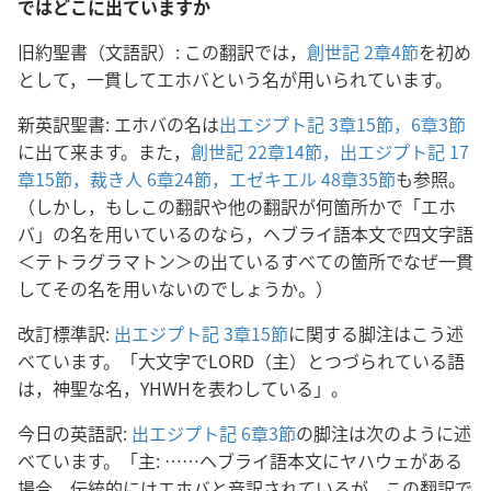
ではどこに出ていますか
旧約聖書（文語訳）: この翻訳では，
創世記 2章4節
を初め
として，一貫してエホバという名が用いられています。
新英訳聖書: エホバの名は
出エジプト記 3章15節，
6章3節
に出て来ます。また，
創世記 22章14節，
出エジプト記 17
章15節，
裁き人 6章24節，
エゼキエル 48章35節
も参照。
（しかし，もしこの翻訳や他の翻訳が何箇所かで「エホ
バ」の名を用いているのなら，ヘブライ語本文で四文字語
＜テトラグラマトン＞の出ているすべての箇所でなぜ一貫
してその名を用いないのでしょうか。）
改訂標準訳:
出エジプト記 3章15節
に関する脚注はこう述
べています。「大文字でLORD（主）とつづられている語
は，神聖な名，YHWHを表わしている」。
今日の英語訳:
出エジプト記 6章3節
の脚注は次のように述
べています。「主: ……ヘブライ語本文にヤハウェがある
場合，伝統的にはエホバと音訳されているが，この翻訳で