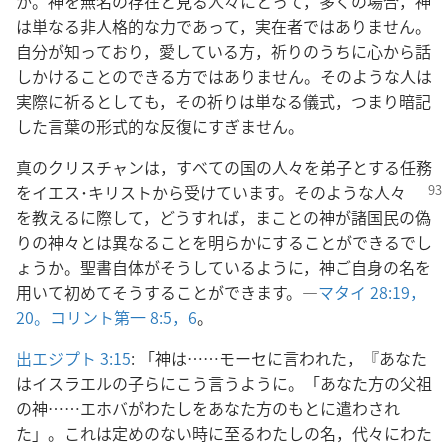
か。神を無名の存在と見る人々にとって，多くの場合，神
は単なる非人格的な力であって，実在者ではありません。
自分が知っており，愛している方，祈りのうちに心から話
しかけることのできる方ではありません。そのような人は
実際に祈るとしても，その祈りは単なる儀式，つまり暗記
した言葉の形式的な反復にすぎません。
真のクリスチャンは，すべての国の人々を弟子とする任務
をイエス･キリスト
から受けています。そのような人々
を教えるに際して，どうすれば，まことの神が諸国民の偽
りの神々とは異なることを明らかにすることができるでし
ょうか。聖書自体がそうしているように，神ご自身の名を
用いて初めてそうすることができます。―
マタイ 28:19，
20。
コリント第一 8:5，6
。
出エジプト 3:15
: 「神は……モーセに言われた，『あなた
はイスラエルの子らにこう言うように。「あなた方の父祖
の神……エホバがわたしをあなた方のもとに遣わされ
た」。これは定めのない時に至るわたしの名，代々にわた