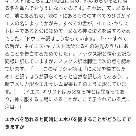
キリスト]をさらに上の地位に高め，他のあらゆる名に勝
る名を進んでお与えになったのです。それは，天にあるも
の，地にあるもの，地の下にあるもののすべてのひざがイ
エスの名によってかがみ，すべての舌が，イエス･キリス
トは主であると公に認めて，父なる神に栄光を帰するため
でした。[ドウェー訳はこうなっています。「……すべて
の舌が，主イエス･キリストは父なる神の栄光のうちにあ
ることを告白するためでした」。ノックス訳と信心会訳も
同様に訳していますが，ノックス訳は脚注で次の点を認め
ています。「……このギリシャ語は『に栄光を帰するた
め』と訳すほうが恐らくもっと自然な訳し方であろう」。
新アメリカ訳やエルサレム聖書もそのように訳していま
す。]」（イエス･キリストはみ父なる神とは異なってお
り，神に服する立場にあることがここで示されている点に
注目。）
エホバを恐れると同時にエホバを愛することがどうしてで
きますか