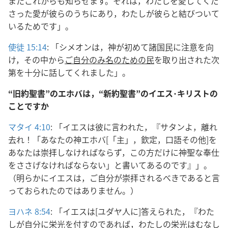
またこれからも知らせます。それは，わたしを愛してくだ
さった愛が彼らのうちにあり，わたしが彼らと結びついて
いるためです」。
使徒 15:14
: 「シメオンは，神が初めて諸国民に注意を向
け，その中から
ご自分のみ名のための民
を取り出された次
第を十分に話してくれました」。
“旧約聖書”のエホバは，“新約聖書”のイエス･キリストの
ことですか
マタイ 4:10
: 「イエスは彼に言われた，『サタンよ，離れ
去れ！「あなたの神エホバ[「主」，欽定，口語その他]を
あなたは崇拝しなければならず，この方だけに神聖な奉仕
をささげなければならない」と書いてあるのです』」。
（明らかにイエスは，ご自分が崇拝されるべきであると言
っておられたのではありません。）
ヨハネ 8:54
: 「イエスは[ユダヤ人に]答えられた，『わた
しが自分に栄光を付すのであれば，わたしの栄光はむなし