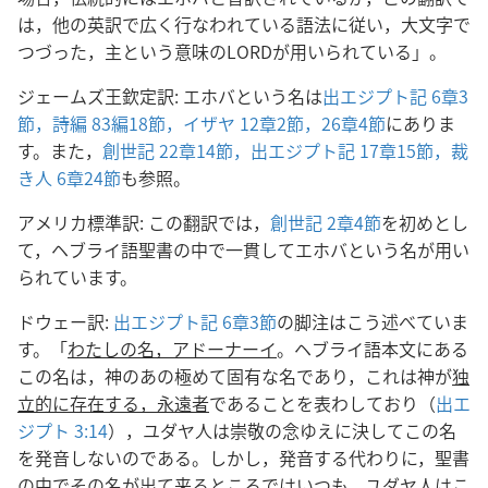
は，他の英訳で広く行なわれている語法に従い，大文字で
つづった，主という意味のLORDが用いられている」。
ジェームズ王欽定訳: エホバという名は
出エジプト記 6章3
節，
詩編 83編18節，
イザヤ 12章2節，
26章4節
にありま
す。また，
創世記 22章14節，
出エジプト記 17章15節，
裁
き人 6章24節
も参照。
アメリカ標準訳: この翻訳では，
創世記 2章4節
を初めとし
て，ヘブライ語聖書の中で一貫してエホバという名が用い
られています。
ドウェー訳:
出エジプト記 6章3節
の脚注はこう述べていま
す。「
わたしの名，アドーナーイ
。ヘブライ語本文にある
この名は，神のあの極めて固有な名であり，これは神が
独
立的に存在する，永遠者
であることを表わしており（
出エ
ジプト 3:14
），ユダヤ人は崇敬の念ゆえに決してこの名
を発音しないのである。しかし，発音する代わりに，聖書
の中でその名が出て来るところではいつも，ユダヤ人はこ