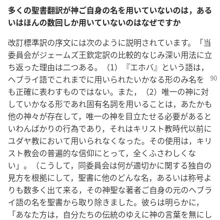
多くの聖書翻訳が神ご自身の名を用いていないのは，ある
いはほんの数回しか用いていないのはなぜですか
改訂標準訳の序文には次のように説明されています。「当
委員会がジェームズ王欽定訳の比較的なじみ深い用法に立
ち返った理由は二つある。（1）『エホバ』という語は，
ヘブライ語でこれまでに用いられたいかなる
形のみ名を
も正確に表わすものではない。また，（2）唯一の神に対
していかなる形であれ固有名詞を用いることは，あたかも
他の神々が存在して，唯一の神を目立たせる必要があると
いわんばかりの行為であり，それはキリスト教時代以前に
ユダヤ教において用いられなくなった。その使用は，キリ
スト教会の普遍的な信仰にとって，全くふさわしくな
い」。（こうして，同委員会は何が適切かに関する独自の
見方を根拠にして，聖書に他のどんな名，あるいは称号よ
りも数多く出て来る，その神聖な著者ご自身の元のヘブラ
イ語の名を聖書から取り除きました。彼らは明らかに，
「あなた方は，自分たちの伝統のゆえに神の言葉を無にし