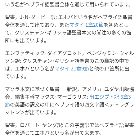
いう名がヘブライ語聖書全体を通じて用いられています。
聖書，J･N･ダービー訳: エホバという名がヘブライ語聖書
全体を通して出ており，また
マタイ 1章20節
を初めとし
て，クリスチャン･ギリシャ語聖書本文の脚注の多くの箇
所にも出ています。
エンファティック･ダイアグロット，ベンジャミン･ウィル
ソン訳: クリスチャン･ギリシャ語聖書のこの翻訳の中で
は，エホバという名が
マタイ 21章9節
と他の17箇所に出
ています。
マソラ本文に基づく聖書 ― 新訳，アメリカ･ユダヤ出版協
会，編集主幹マックス･マーゴウリス:
出エジプト記 6章3
節
の英語の訳文の中にヘブライ語の四文字語＜テトラグラ
マトン＞が出ています。
聖書，ロバート･ヤング訳: この字義訳ではヘブライ語聖書
全体を通じてエホバという名が出て来ます。