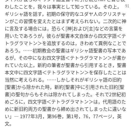
わしたことを，我々は事実として知っている。
その上，
ギリシャ語を話す，初期の保守的なユダヤ人のクリスチャ
ンがこの習慣を変えたとはまず考えられない。二次的に神
に言及する場合には，恐らく[神]および[主]などの言葉を
用いたであろうが，彼らが聖書本文自体から四文字語＜テ
トラグラマトン＞を追放するのは，きわめて異例なことで
あろう。……初期教会の聖書はギリシャ語聖書の写本であ
るが，その中になお四文字語＜テトラグラマトン＞が書か
れていた以上，新約の筆者が聖書から引用するとき，聖書
本文中に四文字語＜テトラグラマトン＞を保存したことは
当然に考えられる。……しかしそれがギリシャ語の旧約
[聖書]から除かれた時，新約[聖書]中に引用された旧約[聖
書]の聖句からもそれは除かれてしまった。それで2世紀初
めごろに，四文字語＜テトラグラマトン＞は，代用語のた
めに新旧約両方の聖書から締め出されてしまったに違いな
い」― 1977年3月，第96巻，第1号，76，77ページ，英
文。