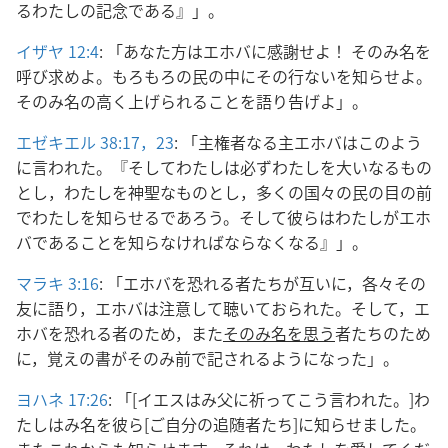
るわたしの記念である』」。
イザヤ 12:4
: 「あなた方はエホバに感謝せよ！ そのみ名を
呼び求めよ。もろもろの民の中にその行ないを知らせよ。
そのみ名の高く上げられることを語り告げよ」。
エゼキエル 38:17，
23
: 「主権者なる主エホバはこのよう
に言われた。『そしてわたしは必ずわたしを大いなるもの
とし，わたしを神聖なものとし，多くの国々の民の目の前
でわたしを知らせるであろう。そして彼らはわたしがエホ
バであることを知らなければならなくなる』」。
マラキ 3:16
: 「エホバを恐れる者たちが互いに，各々その
友に語り，エホバは注意して聴いておられた。そして，エ
ホバを恐れる者のため，また
そのみ名を思う
者たちのため
に，覚えの書がそのみ前で記されるようになった」。
ヨハネ 17:26
: 「[イエスはみ父に祈ってこう言われた。]わ
たしはみ名を彼ら[ご自分の追随者たち]に知らせました。