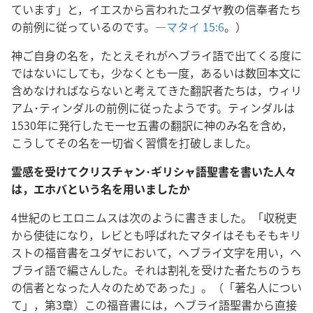
ています」と，イエスから言われたユダヤ教の信奉者たち
の前例に従っているのです。―
マタイ 15:6
。）
神ご自身の名を，たとえそれがヘブライ語で出てくる度に
ではないにしても，少なくとも一度，あるいは数回本文に
含めなければならないと考えてきた翻訳者たちは，ウィリ
アム･ティンダルの前例に従ったようです。ティンダルは
1530年に発行したモーセ五書の翻訳に神のみ名を含め，
こうしてその名を一切省く習慣を打破しました。
霊感を受けてクリスチャン･ギリシャ語聖書を書いた人々
は，エホバという名を用いましたか
4世紀のヒエロニムスは次のように書きました。「収税吏
から使徒になり，レビとも呼ばれたマタイはそもそもキリ
ストの福音書をユダヤにおいて，ヘブライ文字を用い，ヘ
ブライ語で編さんした。それは割礼を受けた者たちのうち
の信者となった人々のためであった」。（「著名人につい
て」，第3章）この福音書には，ヘブライ語聖書から直接