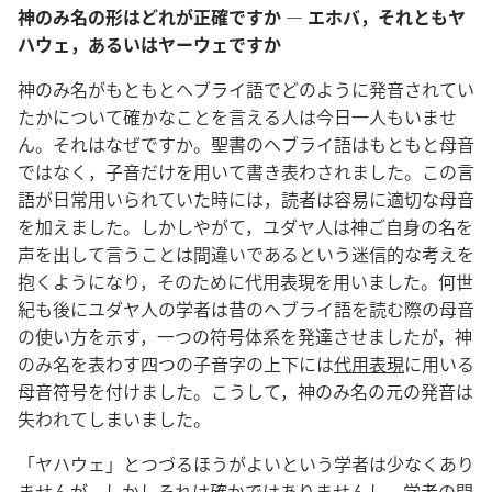
神のみ名の形はどれが正確ですか ― エホバ，それともヤ
ハウェ，あるいはヤーウェですか
神のみ名がもともとヘブライ語でどのように発音されてい
たかについて確かなことを言える人は今日一人もいませ
ん。それはなぜですか。聖書のヘブライ語はもともと母音
ではなく，子音だけを用いて書き表わされました。この言
語が日常用いられていた時には，読者は容易に適切な母音
を加えました。しかしやがて，ユダヤ人は神ご自身の名を
声を出して言うことは間違いであるという迷信的な考えを
抱くようになり，そのために代用表現を用いました。何世
紀も後にユダヤ人の学者は昔のヘブライ語を読む際の母音
の使い方を示す，一つの符号体系を発達させましたが，神
のみ名を表わす四つの子音字の上下には
代用表現
に用いる
母音符号を付けました。こうして，神のみ名の元の発音は
失われてしまいました。
「ヤハウェ」とつづるほうがよいという学者は少なくあり
ませんが，しかしそれは確かではありませんし，学者の間