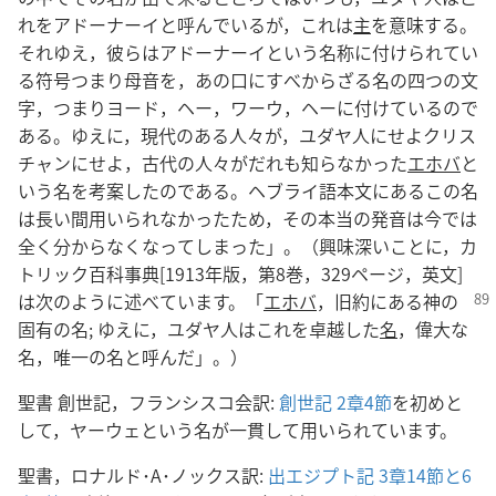
れをアドーナーイと呼んでいるが，これは
主
を意味する。
それゆえ，彼らはアドーナーイという名称に付けられてい
る符号つまり母音を，あの口にすべからざる名の四つの文
字，つまりヨード，ヘー，ワーウ，ヘーに付けているので
ある。ゆえに，現代のある人々が，ユダヤ人にせよクリス
チャンにせよ，古代の人々がだれも知らなかった
エホバ
と
いう名を考案したのである。ヘブライ語本文にあるこの名
は長い間用いられなかったため，その本当の発音は今では
全く分からなくなってしまった」。（興味深いことに，カ
トリック百科事典[1913年版，第8巻，329ページ，英文]
は次のように述べています。「
エホバ
，旧約
にある神の
固有の名; ゆえに，ユダヤ人はこれを卓越した
名
，偉大な
名，唯一の名と呼んだ」。）
聖書 創世記，フランシスコ会訳:
創世記 2章4節
を初めと
して，ヤーウェという名が一貫して用いられています。
聖書，ロナルド･A･ノックス訳:
出エジプト記 3章14節と
6