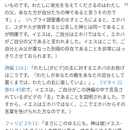
いものです。わたしに栄光を
与えてくださるのはわたし
の父，あなた方が自分たちの神であると言うその方で
す』」。（ヘブライ語聖書の示すところによると，エホバ
と，ユダヤ人が崇拝すると公言した神とは同一であること
が明確です。イエスは，ご自分はエホバではなく，エホバ
がご自分の父であると言われました。イエスはここで，ご
自分とみ父が異なった別個の存在であることを非常にはっ
きりさせておられます。）
詩編 110:1
: 「わたし[ダビデ]の主に対するエホバのお告げ
はこうです。『わたしがあなたの敵をあなたの足台として
置くまでは，わたしの右に座していよ』」。（
マタイ 22
章41-45節
で，イエスは，ご自分がこの詩編の中で言及さ
れているダビデの「主」であることを説明されました。で
すから，イエスはエホバではなく，ここでエホバからその
言葉を告げられた方なのです。）
フィリピ 2:9-11
: 「まさにこのゆえにも，神は彼[イエス･