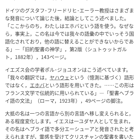
ドイツのグスタフ･フリードリヒ･エーラー教授はさまざま
な発音について論じた後，結論としてこう述べました。
「ここからのち，わたしはエホバという語を使う。なぜな
ら，事実上，この名は今では我々の語彙の中でいっそう国
語化されており，他の語に替えることができないからであ
る」―「旧約聖書の神学」，第2版（シュトゥットガル
ト，1882年），143ページ。
イエズス会の学者ポル･ジョユオンはこう述べています。
「我々の翻訳では，
ヤハウェ
という（憶測に基づく）語形
ではなく，
エホバ
という語形を用いてきた。……この形は
フランス文学で伝統的に用いられている」―「聖書ヘブラ
イ語の文法」（ローマ，1923年），49ページの脚注。
大抵の名は一つの言語から別の言語へ移し変えられると，
ある程度変化します。イエスは一ユダヤ人として生まれ，
その名はヘブライ語で多分エーシューアと発音されたと考
えられますが，霊感を受けてクリスチャンの聖書を書いた