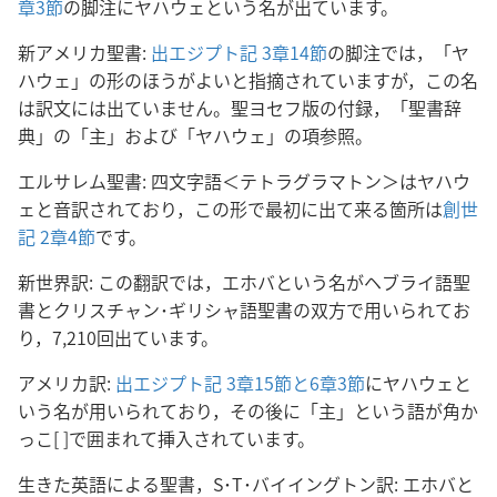
章3節
の脚注にヤハウェという名が出ています。
新アメリカ聖書:
出エジプト記 3章14節
の脚注では，「ヤ
ハウェ」の形のほうがよいと指摘されていますが，この名
は訳文には出ていません。聖ヨセフ版の付録，「聖書辞
典」の「主」および「ヤハウェ」の項参照。
エルサレム聖書: 四文字語＜テトラグラマトン＞はヤハウ
ェと音訳されており，この形で最初に出て来る箇所は
創世
記 2章4節
です。
新世界訳: この翻訳では，エホバという名がヘブライ語聖
書とクリスチャン･ギリシャ語聖書の双方で用いられてお
り，7,210回出ています。
アメリカ訳:
出エジプト記 3章15節と
6章3節
にヤハウェと
いう名が用いられており，その後に「主」という語が角か
っこ[ ]で囲まれて挿入されています。
生きた英語による聖書，S･T･バイイングトン訳: エホバと