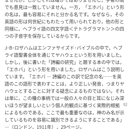
でも意見は一致していません。一方，「エホバ」という形
の名は，最も容易にそれと分かる名です。なぜなら，その
英語の形は何世紀にもわたって用いられており，他の形と
同様に，ヘブライ語の四文字語＜テトラグラマトン＞の四
つの子音字を保存しているからです。
J･B･ロザハムはエンファサイズド･バイブルの中で，ヘブ
ライ語聖書全体を通じてヤハウェという形を用いました。
しかし，後に書いた「詩編の研究」と題する本の中では，
「エホバ」という形を用いました。ロザハムはこう説明し
ています。「エホバ ― 詩編のこの訳で記念の名……を英
語のこの語形で表わすことは，より正しい発音，つまりヤ
ハウェとすることに対する疑念によるものではない。それ
は単に，この種の事柄では一般の人々の目と耳になじみ深
いほうが望ましいという個人的観点に基づく
実際的根拠
によるものである。ここで最も重要なのは，神のみ名が示
しているものを容易に識別できるようにすることである」
―（ロンドン，1911年），29ページ。