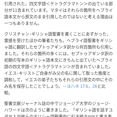
引用された，四文字語＜テトラグラマトン＞の出ている部
分が11含まれています。マタイはそれらの箇所をヘブライ
語本文から原文のまま引用したのではないと考える理由は
一つもありません。
クリスチャン･ギリシャ語聖書を書くことにあずかった，
霊感を受けたほかの筆者たちも，ヘブライ語聖書をギリシ
ャ語に翻訳したセプトゥアギンタ訳から何百箇所も引用し
ました。それらの箇所の多くには，セプトゥアギンタ訳の
初期の写本のギリシャ語本文にきちんと出ていたヘブライ
語の四文字語＜テトラグラマトン＞が含まれていました。
イエス･キリストご自身がみ父の名に関して取った態度と
調和して，イエスの弟子たちもそれらの引用文の中にその
み名を保存したことでしょう。―
ヨハネ 17:6，
26
と比
較。
聖書文献ジャーナル誌の中でジョージア大学のジョージ･
ハワードは次のように書きました。「ギリシャ語を話すユ
ダヤ人が彼らのギリシャ語聖書中に引き続きיהוהと書き表