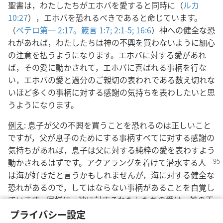
聖書は，わたしたちがエホバを愛すると同時に（
ルカ
10:27
），エホバを恐れるべきであると命じています。
（
ペテロ第一 2:17。
箴言 1:7;
2:1-5;
16:6
）神への健全な恐
れがあれば，わたしたちは神の不興を買わないように細心
の注意を払うようになります。エホバに対する愛があれ
ば，その愛に動かされて，エホバに喜ばれる事柄を行な
い，エホバの愛と過分のご親切の表われである数え切れな
いほど多くの事柄に対する感謝の気持ちを表わしたいと思
うようになります。
例え
: 息子が父の不興を買うことを恐れるのは正しいこと
ですが，父が息子のためにする事柄すべてに対する感謝の
気持ちがあれば，息子は父に対する純粋の愛を表わすよう
動かされるはずです。アクアラングを着けて
潜水する人
は海が好きだと言うかもしれませんが，海に対する健全な
恐れがあるので，してはならない事柄があることを自覚し
ています。同様に，神に対するわたしたちの愛は，神の不
興を買うようなことをしないようにする健全な恐れと結び
プライバシー設定