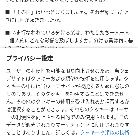
■ 「主の日」はいつ始まりましたか。それが始まったと
きには何が起きましたか。
■ いま行なわれている分ける業は，わたしたち一人一人
に個人的にどんな影響を及ぼしますか。分ける業は何に基
づいて行なわれていますか。
プライバシー設定
■ 分ける業が終わると，その後にどんな事が起きます
か。
ユーザーの利便性を可能な限り向上させるため，当ウェ
ブサイトはクッキーおよび類似の技術を使用します。ク
ッキーの中には当ウェブサイトが機能するために必須の
ものもあり，そのクッキーを拒否することはできませ
ん。その他のクッキーの使用を受け入れるか拒否するか
日本語
シェアする
設定
は選択することができます。それらのクッキーはユーザ
Copyright
© 2026 Watch Tower Bible and Tract Society of Pennsylvania
ーの利便性を向上させる目的でのみ使用されます。この
利用規約
プライバシーに関する方針
プライバシー設定
JW.ORG
データが販売されたりマーケティングに使用されたりす
ログイン
ることはありません。詳しくは，
クッキーや類似の技術