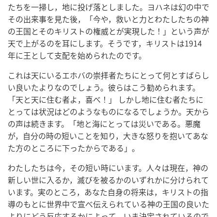
たちを一掃し，地に投げ落としました。ヨハネは幻の中で
その出来事を見た後，「今や，救いと力とわたしたちの神
の王国とそのキリストの権威とが実現した！」という声が
天で上がるのを耳にします。そうです，キリストは1914
年に王として支配を始められたのです。
これは天にいるエホバの崇拝者たちにとって何とすばらし
い良いたよりなのでしょう。彼らはこう勧められます。
「天と天に住む者よ，喜べ！」 しかし地に住む者たちに
とっては状況はどのようなものになるでしょうか。天から
の声は続きます。「地と海にとっては災いである。悪魔
が，自分の時の短いことを知り，大きな怒りを抱いてあな
た方のところに下ったからである」。
わたしたちは今，その短い時にいます。人々は現在，神の
新しい世に入るか，滅びを被るかのいずれかに分けられて
います。実のところ，あなた自身の将来は，キリストの指
導のもとに世界中で宣べ伝えられている神の王国の良いた
よりにどう反応するかによって，いま決定されているので