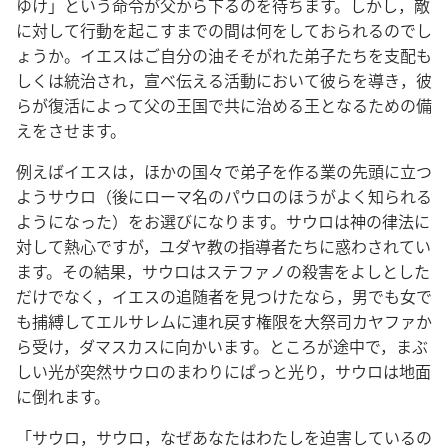
ゆけ」という命令が父から下るのを待ちます。しかし，敵
に対して行動を起こすまでの間は何をしておられるのでし
ょうか。イエスはご自分の油そそがれた弟子たちを支配も
しくは統治され，宣べ伝える活動において彼らを導き，彼
らが復活によって父の王国で共に治める王となるための備
えをさせます。
例えばイエスは，ほかの国々で弟子を作る業の先頭に立つ
ようサウロ（後にローマ名のパウロのほうがよく知られる
ようになった）をお選びになります。サウロは神の律法に
対して熱心ですが，ユダヤ教の指導者たちに惑わされてい
ます。その結果，サウロはステファノの殺害をよしとした
だけでなく，イエスの追随者を見つけたなら，男でも女で
も捕縛してエルサレムに連れ戻す権限を大祭司カヤファか
ら受け，ダマスカスに向かいます。ところが途中で，まぶ
しい光が突然サウロのまわりにぱっと光り，サウロは地面
に倒れます。
「サウロ，サウロ，なぜあなたはわたしを迫害しているの