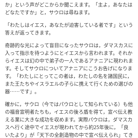
か」という声がどこからか聞こえます。「主よ，あなたは
どなたですか」と，サウロは尋ねます。
「わたしはイエス，あなたが迫害している者です」という
答えが返ってきます。
奇跡的な光によって盲目になったサウロは，ダマスカスに
入って指示を待つようにとイエスから言われます。それか
らイエスは幻の中で弟子の一人であるアナニアに現われま
す。そしてサウロについてアナニアにこうお告げになりま
す。「わたしにとってこの者は，わたしの名を諸国民に，
また王たちやイスラエルの子らに携えて行くための選びの
器……です」。
確かに，サウロ（今ではパウロとして知られている）も他
の福音宣明者たちも，イエスの後ろ盾を得て，宣べ伝え教
える業に大きな成功を収めます。実際パウロは，ダマスカ
スへ行く途中でイエスが現われてから約25年後に，「良
いたより」が「天下の全創造物の中で宣べ伝えられ」てき