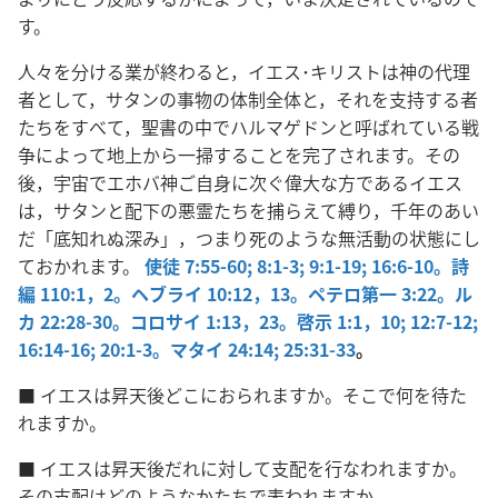
す。
人々を分ける業が終わると，イエス･キリストは神の代理
者として，サタンの事物の体制全体と，それを支持する者
たちをすべて，聖書の中でハルマゲドンと呼ばれている戦
争によって地上から一掃することを完了されます。その
後，宇宙でエホバ神ご自身に次ぐ偉大な方であるイエス
は，サタンと配下の悪霊たちを捕らえて縛り，千年のあい
だ「底知れぬ深み」，つまり死のような無活動の状態にし
ておかれます。
使徒 7:55-60;
8:1-3;
9:1-19;
16:6-10。
詩
編 110:1，2。
ヘブライ 10:12，13。
ペテロ第一 3:22。
ル
カ 22:28-30。
コロサイ 1:13，
23。
啓示 1:1，
10;
12:7-12;
16:14-16;
20:1-3。
マタイ 24:14;
25:31-33
。
■ イエスは昇天後どこにおられますか。そこで何を待た
れますか。
■ イエスは昇天後だれに対して支配を行なわれますか。
その支配はどのようなかたちで表われますか。