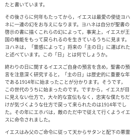
たと書いています。
その後さらに何年もたってから，イエスは最愛の使徒ヨハ
ネに一連の幻をお与えになります。ヨハネは自分が聖書の
啓示の書に描くこれらの幻によって，事実上，イエスが王
国の権能をもって戻られるのを生きているうちに見ます。
ヨハネは，「霊感によって」将来の「主の日」に運ばれた
と述べています。この「日」とは何でしょうか。
終わりの日に関するイエスご自身の預言を含め，聖書の預
言を注意深く研究すると，「主の日」は歴史的に重要な年
である1914年に始まったことが分かります。そうです，
この世代のうちに始まったのです。ですから，イエスが目
に見えない仕方で，大々的な宣伝もなく，忠実な僕たちだ
けが気づくような仕方で戻って来られたのは1914年でし
た。その年にエホバは，敵のただ中で従えて行くようイエ
スに命令されました。
イエスはみ父のご命令に従って天からサタンと配下の悪霊