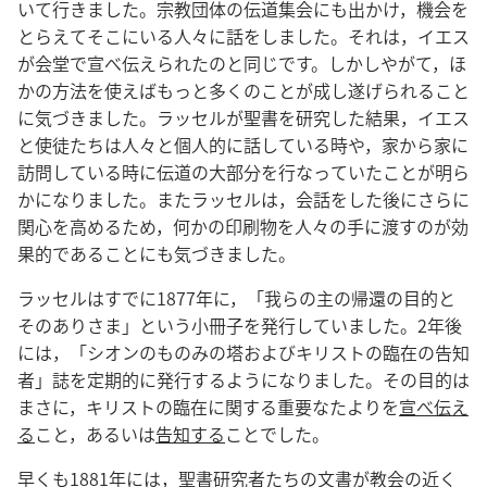
いて行きました。宗教団体の伝道集会にも出かけ，機会を
とらえてそこにいる人々に話をしました。それは，イエス
が会堂で宣べ伝えられたのと同じです。しかしやがて，ほ
かの方法を使えばもっと多くのことが成し遂げられること
に気づきました。ラッセルが聖書を研究した結果，イエス
と使徒たちは人々と個人的に話している時や，家から家に
訪問している時に伝道の大部分を行なっていたことが明ら
かになりました。またラッセルは，会話をした後にさらに
関心を高めるため，何かの印刷物を人々の手に渡すのが効
果的であることにも気づきました。
ラッセルはすでに1877年に，「我らの主の帰還の目的と
そのありさま」という小冊子を発行していました。2年後
には，「シオンのものみの塔およびキリストの臨在の告知
者」誌を定期的に発行するようになりました。その目的は
まさに，キリストの臨在に関する重要なたよりを
宣べ伝え
る
こと，あるいは
告知する
ことでした。
早くも1881年には，聖書研究者たちの文書が教会の近く