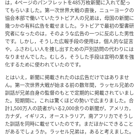
は，4ページのパンフレットを485万枚新聞に入れて配っ
てもらいました。第一次世界大戦の直後，ニューヨークの
協会本部で働いていたラトビア人の兄弟は，母国の新聞に
幾つかの有料広告を載せました。ラトビアで最初の聖書研
究者になったのは，そのような広告の一つに反応した男性
です。しかし，そうした広報手段の使用は，個人的な証言
や，ふさわしい人を捜し出すための戸別訪問の代わりには
なりませんでした。むしろ，そうした手段は宣明の業を強
化するために使われていたのです。
とはいえ，新聞に掲載されたのは広告だけではありませ
ん。第一次世界大戦が始まる前の数年間，ラッセル兄弟の
訓話が兄弟自身の監督のもとで定期的に掲載されていまし
た。短期間に，これは驚くほどの勢いで広まりました。合
計1,500万人の読者がいる2,000余りの新聞が，アメリカ，
カナダ，イギリス，オーストラリア，南アフリカでそうし
た訓話を同時に載せていたのです。まだほかにできること
があるでしょうか。ラッセル兄弟は，あると考えました。