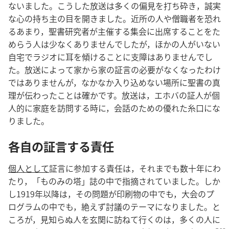
ないました。こうした放送は多くの偏見を打ち砕き，誠実
な心の持ち主の目を開きました。近所の人や僧職者を恐れ
るあまり，聖書研究者が主催する集会に出席することをた
めらう人は少なくありませんでしたが，ほかの人がいない
自宅でラジオに耳を傾けることに支障はありませんでし
た。放送によって家から家の証言の必要がなくなったわけ
ではありませんが，なかなか入り込めない場所に聖書の真
理が伝わったことは確かです。放送は，エホバの証人が個
人的に家庭を訪問する時に，会話のための優れた糸口にな
りました。
各自の証言する責任
個人として
証言に参加する責任は，それまでも数十年にわ
たり，「ものみの塔」誌の中で指摘されていました。しか
し1919年以降は，その問題が印刷物の中でも，大会のプ
ログラムの中でも，絶えず討議のテーマになりました。と
ころが，見知らぬ人を玄関に訪ねて行くのは，多くの人に