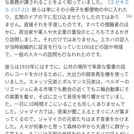
な責務が課されることをよく知っていました。（
エゼキエ
ル 3:17-21
）彼らは単にその小冊子を郵便物の中に入れた
り，玄関のドアの下に忍び込ませたりし
たのではあり
ません。直接それを手渡したのです。すべての僧職者のほ
かに，政治家や軍人や大企業の重役のところもできるかぎ
り訪問しました。それだけではありません。エホバの証人
が当時組織的に証言を行なっていた100ほどの国や地域
で，一般の人々への訪問も行なわれたのです。
彼らは1933年にはすでに，公共の場所で率直な聖書の話
のレコードをかけるために，大出力の録音再生機を使って
いました。スメッツ兄弟とポルマンス兄弟は，ベルギーの
リエージュにある市場でも教会の近くでも三輪自動車にそ
の装置を載せ，そばに立って音信を鳴り響かせていまし
た。一日に10時間そこにいることも珍しくありませんで
した。ジャマイカでは，音楽が聞こえるとすぐに人が集ま
ってくるので，ジャマイカの兄弟たちはまず音楽をかけま
した。人々が何事かと思って森林の中から大通りに群がっ
て来ると，そこには王国の音信を伝えるエホバの証人がい