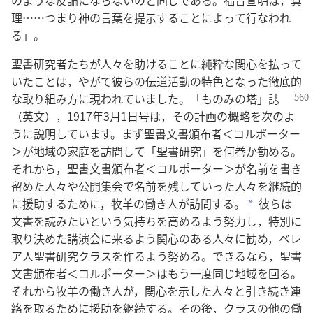
のような反論にならないのと同じである。福音宣明は，真
理……つまり神の言葉を提示することによって行なわれ
る」。
聖書研究者たちが人々を助けることに純粋な関心を払って
いたことは，やがて彼らの伝道活動の特色となった徹底的
な取り組み方に現われていました。「ものみの塔」
誌
（英文），1917年3月1日号は，その計画の概略を次のよ
うに説明しています。まず聖書文書頒布者＜コルポーター
＞が地域の家庭を訪問して「聖書研究」を何巻か勧める。
それから，聖書文書頒布者＜コルポーター＞が名前を書き
留めた人々や公開集会で名前を残していった人々を継続的
に援助するために，牧羊の働き人が訪問する。
彼らは
a
文書を読みたいという気持ちを高めるよう努力し，特別に
取り決めた講演会に来るよう関心のある人々に勧め，ベレ
ア人聖書研究クラスを作るよう努める。できるなら，聖書
文書頒布者＜コルポーター＞はもう一度同じ地域を回る。
それから牧羊の働き人が，関心を示した人々と引き続き連
絡を取るために援助を継続する。その後，クラスの他の働