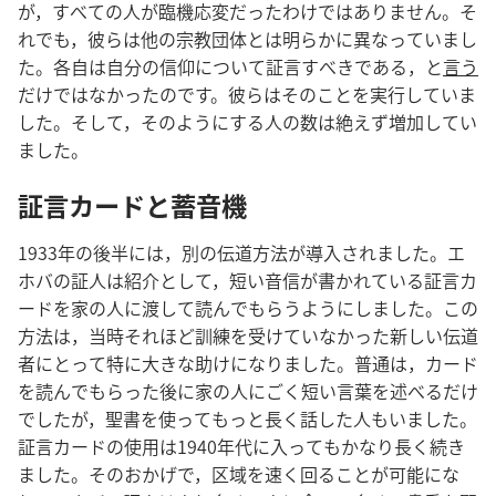
が，すべての人が臨機応変だったわけではありません。そ
れでも，彼らは他の宗教団体とは明らかに異なっていまし
た。各自は自分の信仰について証言すべきである，と
言う
だけではなかったのです。彼らはそのことを実行していま
した。そして，そのようにする人の数は絶えず増加してい
ました。
証言カードと蓄音機
1933年の後半には，別の伝道方法が導入されました。エ
ホバの証人は紹介として，短い音信が書かれている証言カ
ードを家の人に渡して読んでもらうようにしました。この
方法は，当時それほど訓練を受けていなかった新しい伝道
者にとって特に大きな助けになりました。普通は，カード
を読んでもらった後に家の人にごく短い言葉を述べるだけ
でしたが，聖書を使ってもっと長く話した人もいました。
証言カードの使用は1940年代に入ってもかなり長く続き
ました。そのおかげで，区域を速く回ることが可能にな