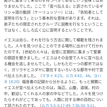
りませんでした。ここで『宣べ伝える』と訳されているギ
リシャ語の動詞（ケーリュッソー）には，「告知者として
宣明を行なう」という基本的な意味があります。それは，
弟子たちの限定されたグループに説教を行なうということ
ではなく，むしろ広く公に宣明するということです。
イエスは自ら，それを行なう方法に関して模範を残されま
した。人々を見つけることのできる場所に出かけて行かれ
たのです。1世紀の人々は，会堂に定期的に集まって聖書
の朗読を聞きました。イエスはその会堂で人々に宣べ伝え
る機会を逃しませんでした。しかもただ一つの都市ではな
く，ガリラヤとユダヤに散在するいろいろな都市や村で宣
べ伝えられました。（
マタイ 4:23。
ルカ 4:43，44。
ヨハ
ネ 18:20
）福音書の記録から分かるように，もっと頻繁に
イエスが宣べ伝えられたのは，海辺，山腹，道端，村の
中，歓迎してくれる人の家の中などでした。人々を見つけ
たらそれがどこであっても，人類に対する神の目的につい
て話されたのです。（
ルカ 5:3;
6:17-49;
7:36-50;
9:11，