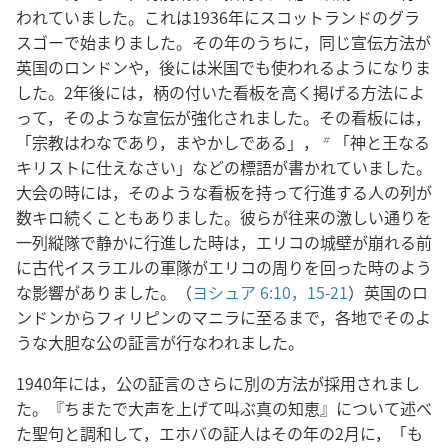
われていました。これは1936年にスコットランドのグラ
スゴーで始まりました。その年のうちに，同じ宣伝方法が
英国のロンドンや，後には米国でも使われるようになりま
した。2年後には，柄の付いた看板を高く掲げる方法によ
って，そのような宣伝が強化されました。その看板には，
「宗教はわなであり，まやかしである」，
「神と王なる
b
キリストに仕えなさい」などの標語が書かれていました。
大会の時には，そのような看板を持って行進する人の列が
数キロ続くこともありました。彼らが往来の激しい通りを
一列縦隊で静かに行進した時は，エリコの城壁が崩れる前
に古代イスラエルの軍隊がエリコの周りを回った時のよう
な影響がありました。（
ヨシュア 6:10，
15-21
）英国のロ
ンドンからフィリピンのマニラに至るまで，各地でそのよ
うな大胆な公の証言が行なわれました。
1940年には，公の証言のさらに別の方法が採用されまし
た。『ちまたで大声を上げて叫ぶ真の知恵』について述べ
た聖句と調和して，エホバの証人はその年の2月に，「も