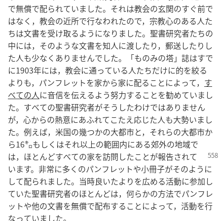
で無償で配られていました。それは教会の玄関のすぐ前で
はなく，教会の近所で行なわれたので，宗教心のある人た
ちは文書を受け取るようになりました。聖書研究者たちの
中には，そのような文書を知人に渡したり，郵送したりし
た人も少なくありませんでした。「ものみの塔」誌はすで
に1903年には，教会に通っている人たちだけに的を絞る
よりも，パンフレットを家から家に配ることによって，
す
べての人
に音信を伝えるよう努力することを勧めていまし
た。すべての聖書研究者がそうしたわけではありません
が，心からの熱意にあふれてこたえ応じた人も大勢いまし
た。例えば，米国の幾つかの大都市と，それらの大都市か
ら16㌔もしくはそれ以上の範囲内にある郊外の地域で
は，ほとんどすべての家を訪問したことが報告
されて
います。非常に多くのパンフレットや小冊子がそのように
して配られました。当時良いたよりを広める活動に参加し
ていた聖書研究者のほとんどは，何らかの方法でパンフレ
ットや他の文書を無償で配布することによって，活動を行
なっていました。