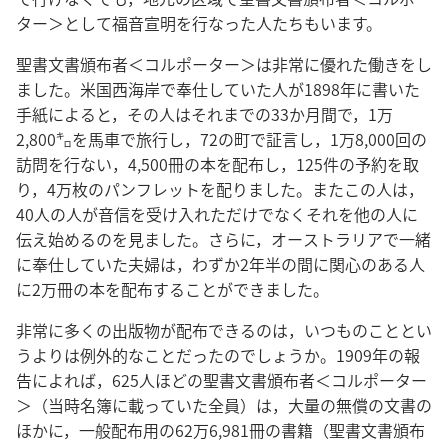
ター＞として福音宣明を行なった人たちもいます。
聖書文書頒布者＜コルポーター＞は非常に優れた働きをし
ました。米国西海岸で奉仕していた人が1898年に書いた
手紙によると，その人はそれまでの33か月間で，1万
2,800㌔を馬車で旅行し，72の町で証言し，1万8,000回の
訪問を行ない，4,500冊の本を配布し，125件の予約を取
り，4万枚のパンフレットを配りました。またこの人は，
40人の人が音信を受け入れただけでなくそれを他の人に
伝え始めるのを見ました。さらに，オーストラリアで一緒
に奉仕していた夫婦は，わずか2年半の間に関心のある人
に2万冊の本を配布することができました。
非常に多くの出版物が配布できるのは，いつものこととい
うよりは例外的なことだったのでしょうか。1909年の報
告によれば，625人ほどの聖書文書頒布者＜コルポーター
＞（当時名簿に載っていた全員）は，大量の無償の文書の
ほかに，一般配布用の62万6,981冊の書籍（聖書文書頒布