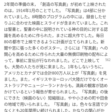
2年間の準備の末，「創造の写真劇」が初めて上映された
のは，1914年1月のことでした。「写真劇」は4部に分か
れていました。8時間のプログラムの中には，録音したせ
りふに合わせた映画とスライドが含まれていました。これ
は聖書と，聖書の中に説明されている神の目的に対する認
識を高めるために作られた，まさに超大作でした。毎日
80の都市で上映できるように計画が立てられました。新
聞や窓に張った多くのポスター，さらには「写真劇」への
関心を高めるために作られた大量の無償印刷物の配布によ
って，事前に宣伝
が行なわれました。どこで上映して
も，大勢の人たちが見に来ました。1年もしないうちに，
アメリカとカナダでは合計800万人以上が「写真劇」を見
ました。また，イギリスやヨーロッパ大陸だけでなくオー
ストラリアやニュージーランドからも，満員の観客が詰め
かけているという報告が寄せられました。「写真劇」の後
にできた（映画のない）短縮版は，やや小さめの町や田舎
の地域で用いられました。「写真劇」は，色々な言語で少
なくとも20年間用い続けられました。かなりの関心がか