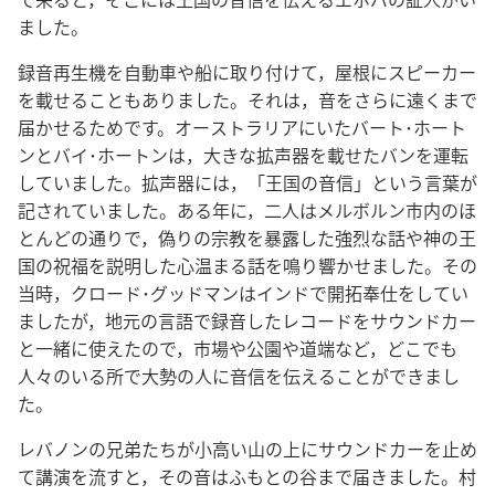
ました。
録音再生機を自動車や船に取り付けて，屋根にスピーカー
を載せることもありました。それは，音をさらに遠くまで
届かせるためです。オーストラリアにいたバート･ホート
ンとバイ･ホートンは，大きな拡声器を載せたバンを運転
していました。拡声器には，「王国の音信」という言葉が
記されていました。ある年に，二人はメルボルン市内のほ
とんどの通りで，偽りの宗教を暴露した強烈な話や神の王
国の祝福を説明した心温まる話を鳴り響かせました。その
当時，クロード･グッドマンはインドで開拓奉仕をしてい
ましたが，地元の言語で録音したレコードをサウンドカー
と一緒に使えたので，市場や公園や道端など，どこでも
人々のいる所で大勢の人に音信を伝えることができまし
た。
レバノンの兄弟たちが小高い山の上にサウンドカーを止め
て講演を流すと，その音はふもとの谷まで届きました。村