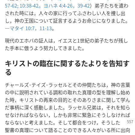
57-62;
10:38-42。
ヨハネ 4:4-26，
39-42
）弟子たちを遣わ
された時には，人々の家に行ってふさわしい人を捜し出
し，神の王国について証言するようお命じになりました。
―
マタイ 10:7，
11-13
。
現代のエホバの証人は，イエスと1世紀の弟子たちが残し
た手本に倣うよう努力してきました。
キリストの臨在に関するたよりを告知す
る
チャールズ･テイズ･ラッセルとその仲間たちは，神の言葉
の中に説明されている調和の取れた真理の型を理解し始め
た時，キリストの再来の目的とそのありさまに関して学ん
だ事柄に深く感動しました。ラッセル兄弟は，それを知ら
せなければならない，しかも非常に緊急にそうしなければ
ならないと考えまし
た。そして都合をつけ，そうした
聖書の真理について語ることのできる人々がいる所に出向