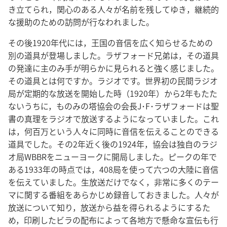
き立てられ，関心のある人々が名前を残してゆき，継続的
な援助のための訪問が行なわれました。
その後1920年代には，王国の音信を広く知らせるための
別の道具が登場しました。ラザフォード兄弟は，その道具
の発達に主のみ手が明らかに見られると強く感じました。
その道具とは何ですか。ラジオです。世界初の民間ラジオ
局が定期的な放送を開始した時（1920年）から2年もたた
ないうちに，ものみの塔協会の会長J･F･ラザフォードは聖
書の真理をラジオで放送するようになっていました。これ
は，何百万という人々に同時に音信を伝えることのできる
道具でした。その2年近く後の1924年，協会は独自のラジ
オ局WBBRをニューヨークに開局しました。ピークの年で
ある1933年の時点では，408局を使って六つの大陸に音信
を伝えていました。生放送だけでなく，非常に多くのテー
マに関する番組をあらかじめ録音しておきました。人々が
放送について知り，放送から益を得られるようにするた
め，印刷したビラの配布によって各地方で懸命な宣伝も行