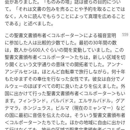
会がありました。「ものみの塔」誌は彼らの目的につい
て，「それは文書の包みを売ることや予約を取ることでは
なく，人々に読んでもらうことによって真理を広めること
である」と述べました。
この聖書文書頒布者＜コルポーター＞による福音宣明
に参加した人は比較的少数でした。最初の30年間の数
は，数人から600人ぐらいの間を変動していました。この
聖書文書頒布者＜コルポーター＞たちは，新しい区域を切
り開くという文字通りの意味での開拓者でした。アンナ･
アンデルセンは，ほとんど自転車で旅行しながら，何十年
もたゆまずその奉仕を行なった女性です。彼女は自分でノ
ルウェーのほぼすべての町に良いたよりを伝えました。外
国に出かけて行った聖書文書頒布者＜コルポーター＞もい
ます。フィンランド，バルバドス，エルサルバドル，グア
テマラ，ホンジュラス，ビルマ（現在のミャンマー）など
の国に最初に音信を伝えたのは，そういう聖書文書頒布者
＜コルポーター＞たちでした。ほかの地域に自由に出かけ
て行けなくても，地元の区域で聖書文書頒布者＜コルポー