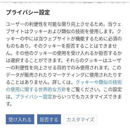
と，臨機応変であることなど，様々な問題に関する指導が
与えられました。兄弟も姉妹も自由に出席できましたが，
プライバシー設定
入学して研究生の話を行なうよう招かれ，その話に関して
ユーザーの利便性を可能な限り向上させるため，当ウェ
助言を受けるのは男性だけでした。その益は演壇で行なう
ブサイトはクッキーおよび類似の技術を使用します。ク
話だけでなく，家から家の伝道の効果性が高まるという面
ッキーの中には当ウェブサイトが機能するために必須の
にもすぐに表われました。
ものもあり，そのクッキーを拒否することはできませ
翌年，この学校は全世界のエホバの証人の地元の会衆にも
ん。その他のクッキーの使用を受け入れるか拒否するか
広がるようになりました。最初は英語で始まり，それから
は選択することができます。それらのクッキーはユーザ
他の言語でも行なわれました。この学校の目的として述べ
ーの利便性を向上させる目的でのみ使用されます。この
られていたのは，家から家に人々を訪問し，再訪問を行な
データが販売されたりマーケティングに使用されたりす
い，聖書研究を司会する時に，他の人を教えることができ
ることはありません。詳しくは，
クッキーや類似の技術
るようエホバの証人各自を助けることでした。エホバの証
の使用に関する世界的な方針
をご覧ください。この設定
人
一人一人が資格のある奉仕者になるよう援助を受け
は，
プライバシー設定
からいつでもカスタマイズできま
ることになっていました。（
テモテ第二 2:2
）1959年に
す。
は，姉妹たちも入学し，野外奉仕の場面で話をする機会が
開かれました。ただしそれは，聴衆全体に対する話ではな
受け入れる
拒否する
カスタマイズ
く，むしろ家の人の役を割り当てられた人に対する話でし