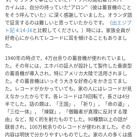
カイムは，自分の持っていた“アロン”（彼は蓄音機のこと
をそう呼んでいた）に深く感謝していました。オランダ語
で証言するのは難しいと思っていたからです。（
出エジプ
ト記 4:14-16
と比較してください。）時には，家族全員が
好奇心にかられてレコードに耳を傾けることもありまし
た。
1940年の時点で，4万台余りの蓄音機が使われていまし
た。その年には，エホバの証人が設計して製作した垂直型
の蓄音機が導入され，特にアメリカ大陸で活用されまし
た。その蓄音機はいっそう大きな好奇心をかき立てまし
た。レコードがかかっていても，家の人にはレコードが見
えなかったからです。各レコードは78回転で，長さは4分
半でした。話の題は，「王国」，「祈り」，「命の道」，
「三位一体」，「煉獄」，「僧職者が真理に反対する理
由」など，短く的を射たものでした。90種類以上の話が
録音され，100万枚余りのレコードが使われました。その
内容は明快で分かりやすいものでした。家の人の多くは感