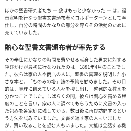
ほかの聖書研究者たち ― 数はもっと少なかった ― は，福
音宣明を行なう聖書文書頒布者＜コルポーター＞として奉
仕し，自分の時間のかなりの部分を専らその活動のために
充てていました。
熱心な聖書文書頒布者が率先する
その奉仕にかなりの時間を費やせる献身した男女に対する
呼びかけが最初に行なわれたのは，1881年4月のことでし
た。彼らは家の人や商店の人に，聖書の真理を説明した小
さな本と，「ものみの塔」誌の予約を勧めました。その目
的は，真理に飢えている人々を捜し出し，啓発的な教えを
分かつことでした。しばらくの間，彼らは関心を高める程
度のことを言い，家の人に調べてもらうために文書の入っ
た包みを各家庭に残してから，数日後に再び訪問するとい
う方法を試みていました。文書を返す家の人もいました
が，買い取ることを望む人もいました。大抵は会話する機