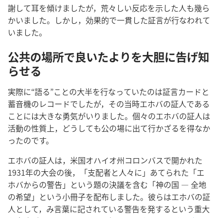
謝して耳を傾けましたが，荒々しい反応を示した人も幾ら
かいました。しかし，効果的で一貫した証言が行なわれて
いました。
公共の場所で良いたよりを大胆に告げ知
らせる
実際に“語る”ことの大半を行なっていたのは証言カードと
蓄音機のレコードでしたが，その当時エホバの証人である
ことには大きな勇気がいりました。個々のエホバの証人は
活動の性質上，どうしても公の場に出て行かざるを得なか
ったのです。
エホバの証人は，米国オハイオ州コロンバスで開かれた
1931年の大会の後，「支配者と人々に」あてられた「エ
ホバからの警告」という題の決議を含む「神の国 ― 全地
の希望」という小冊子を配布しました。彼らはエホバの証
人として，み言葉に記されている警告を発するという重大