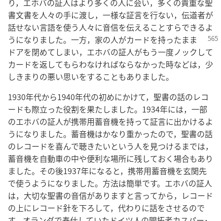
り，エホバの証人はより多くの人に会い，多くの貴重な聖
書文書を人々の手に渡し，一様な証言を行ない，伝道者が
話せない言語を使う人々に音信を伝えることすらできるよ
うになりました。一方，
家の人がカードを持ったまま
ドアを閉めてしまい，エホバの証人がもう一度ノックして
カードを返してもらわなければならなかった時などは，少
しきまりの悪い思いをすることもありました。
1930年代から1940年代の初めにかけて，聖書の話のレコ
ードも際立った役割を果たしました。1934年には，一部
のエホバの証人が携帯用蓄音機を持って証言に出かけるよ
うになりました。蓄音機はかなり重かったので，聖書の話
のレコードを喜んで聴きたいという人を見つけるまでは，
蓄音機を自動車の中や便利な場所に残しておく場合もあり
ました。その後1937年になると，携帯用蓄音機を玄関先
で使うようになりました。方法は簡単です。エホバの証人
は，大切な聖書の音信がありますと言ってから，レコード
の上にレコード針を下ろして，代わりに話をさせるので
す。オランダで奉仕していたドイツ人の開拓者カスパー･