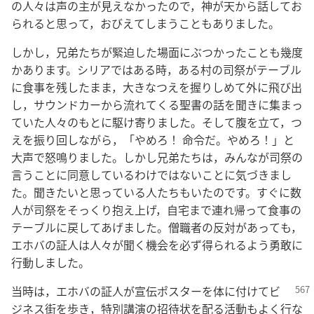
の人々は声の主が見えなかったので，神が天から話してお
られると思って，おびえてしまうこともありました。
しかし，兄弟たちが緊迫した場面にぶつかったことも幾度
かあります。シリアではある時，ある村の司祭がテーブル
に食事を残したまま，大きなつえを握りしめて外に飛び出
し，サウンドカーから流れてくる聖書の話を聞きに集まっ
ていた人々のもとに駆け寄りました。そして腹を立て，つ
えを振り回しながら，「やめろ！ 命令だ。やめろ！」と
大声で怒鳴りました。しかし兄弟たちは，みんなが司祭の
言うことに同意しているわけではないことに気づきまし
た。聞きたいと思っている人たちもいたのです。すぐに数
人が司祭をそっくり抱え上げ，自宅まで連れ帰って食事の
テーブルに戻してあげました。僧職者の反対があっても，
エホバの証人は人々が聞く機会を必ず得られるよう勇敢に
行動しました。
当時は，エホバの証人が宣伝ポスターを体に付けてビ
ジネス街を歩き，特別講演の招待状を配る活動もよく行な