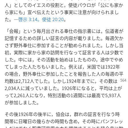
人」としてのイエスの役割と，使徒パウロが「公にも家か
ら家にも」宣べ伝えたという事実に注意が向けられまし
た。―
啓示 3:14。
使徒 20:20
。
「会報」という毎月出される奉仕の指示書には，伝道者が
記憶するための詳しい証言の内容が載りました。毎週欠か
さず野外奉仕に参加することが勧められました。しかし当
初，実際に家から家の訪問を行なって証言する人は少数で
した。中には，その活動を始めはしたものの，途中でやめ
てしまった人たちもいました。例えば，米国では1922年
の場合，野外奉仕に参加したことを報告した人の毎週の平
均数は2,712人でした。しかし1924年までに，その
数は
2,034人に減っていました。1926年になると，平均は上が
って2,261人になり，特別活動の1週間には最高で5,937人
が参加しました。
その後1926年の後半に，協会は，群れの証言を行なう時
間帯に日曜日の幾らかの時間も含め，その時にパンフレッ