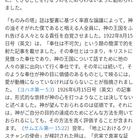
ました。
「ものみの塔」誌は聖書に基づく率直な論議によって，神
の油そそがれた僕であると唱える人全員に，神の王国をふ
れ告げる人々となる責任を自覚させました。1922年8月15
日号（英文）は，「奉仕は不可欠」という題の簡潔で的を
射た記事を載せました。その奉仕とはつまり，キリストに
見倣った奉仕であり，神の王国について話すために他の
人々の家に出向いて行く奉仕です。その年には続いて，そ
のような奉仕が神の目に価値のあるものとして映るには，
愛が動機になっていなければならないことが指摘されまし
た。（
ヨハネ第一 5:3
）1926年6月15日号（英文）の記事
は，形式的な崇拝が神の心を打つようなことは決してない
と述べました。神が望んでおられるのは従順です。それに
は，神がご自分の目的の達成のためにどんな方法を用いて
おられるにしても，その方法を高く評価することが含まれ
ます。（
サムエル第一 15:22
）翌年，「地上におけるクリ
スチャンの使命」が検討された時は，「忠実で真実な証