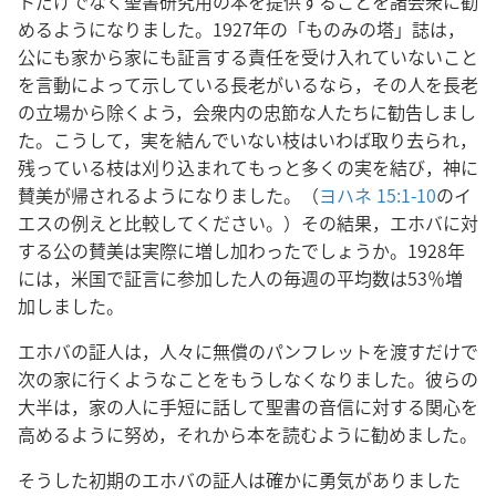
トだけでなく聖書研究用の本を提供することを諸会衆に勧
めるようになりました。1927年の「ものみの塔」誌は，
公にも家から家にも証言する責任を受け入れていないこと
を言動によって示している長老がいるなら，その人を長老
の立場から除くよう，会衆内の忠節な人たちに勧告しまし
た。こうして，実を結んでいない枝はいわば取り去られ，
残っている枝は刈り込まれてもっと多くの実を結び，神に
賛美が帰されるようになりました。（
ヨハネ 15:1-10
のイ
エスの例えと比較してください。）その結果，エホバに対
する公の賛美は実際に増し加わったでしょうか。1928年
には，米国で証言に参加した人の毎週の平均数は53％増
加しました。
エホバの証人は，人々に無償のパンフレットを渡すだけで
次の家に行くようなことをもうしなくなりました。彼らの
大半は，家の人に手短に話して聖書の音信に対する関心を
高めるように努め，それから本を読むように勧めました。
そうした初期のエホバの証人は確かに勇気がありました