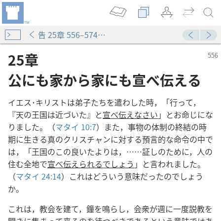
告 25章 556–574ページ
25章
公にも家から家にも宣べ伝える
イエス･キリストは弟子たちを遣わした時，「行って，
『天の王国は近づいた』と
宣べ伝えなさい
」とお命じにな
りました。（
マタイ 10:7
）また，事物の体制の終結の時
期に生きる真のクリスチャンに対する預言的な命令の中で
は，「王国のこの良いたよりは，……証しのために，人の
住む全地で
宣べ伝えられるでしょう
」と言われました。
（
マタイ 24:14
）これはどういう意味だったのでしょう
か。
これは，教会を建て，鐘を鳴らし，会衆が週に一度説教を
聞きに集まって来るのを待つべきであるという意味ではあ