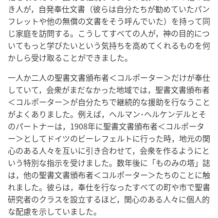
き人が，自発奉仕文書（彼らは自分たちが勧めていたパン
フレットや他の無償の文書をそう呼んでいた）を持って同
じ家庭を訪問する。こうしてすべての人が，神の目的につ
いてもっと学びたいという気持ちを高めてくれるものを何
かしら受け取ることができました。
一人か二人の聖書文書頒布者＜コルポーター＞だけが奉仕
していて，会衆がまだなかった地域では，聖書文書頒布者
＜コルポーター＞が自分たちで継続的な援助を行なうこと
がよくありました。例えば，ヘルマン･ヘルケンデルとそ
のパートナーは，1908年に聖書文書頒布者＜コルポータ
ー＞としてドイツのビーレフェルトに行った時，地元の関
心のある人々を互いに引き合わせて，会衆を作るようにと
いう特別な指示を受けました。数年後に「ものみの塔」誌
は，他の聖書文書頒布者＜コルポーター＞たちのことに触
れました。彼らは，奉仕を行なったすべての町や市で聖書
研究者のクラスを設立するほど，関心のある人々に個人的
な配慮を示していました。