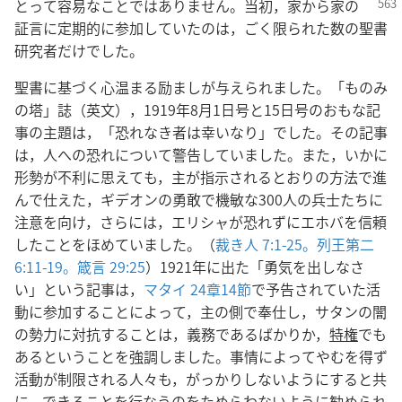
とって容易なことではありませ
ん。当初，家から家の
証言に定期的に参加していたのは，ごく限られた数の聖書
研究者だけでした。
聖書に基づく心温まる励ましが与えられました。「ものみ
の塔」誌（英文），1919年8月1日号と15日号のおもな記
事の主題は，「恐れなき者は幸いなり」でした。その記事
は，人への恐れについて警告していました。また，いかに
形勢が不利に思えても，主が指示されるとおりの方法で進
んで仕えた，ギデオンの勇敢で機敏な300人の兵士たちに
注意を向け，さらには，エリシャが恐れずにエホバを信頼
したことをほめていました。（
裁き人 7:1-25。
列王第二
6:11-19。
箴言 29:25
）1921年に出た「勇気を出しなさ
い」という記事は，
マタイ 24章14節
で予告されていた活
動に参加することによって，主の側で奉仕し，サタンの闇
の勢力に対抗することは，義務であるばかりか，
特権
でも
あるということを強調しました。事情によってやむを得ず
活動が制限される人々も，がっかりしないようにすると共
に，できることを行なうのをためらわないように勧められ