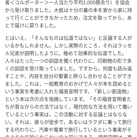
者＜コルポーター＞一人当たり平均1,000冊余り）を協会
から受け取りました。大抵は十分の量の本を家から家に持
って行くことができなかったため，注文を取ってから，あ
とで届けに戻りました。
とはいえ，「そんなものは伝道ではない」と反論する人が
いるかもしれません。しかし実際のところ，それはラッセ
ル兄弟が説明したように，極めて効果的な伝道でした。
人々はたった一つの訓話を聞く代わりに，印刷物の形で多
くの訓話を受け取っていました。ですから，何度も読み返
すことや，内容を自分の聖書と照らし合わせることができ
ました。これは，一般教育のおかげで人々が本を読めると
いう事実を考慮に入れた福音宣明です。「新しい創造物」
という本は次の点を指摘しています。「その福音宣明者た
ちが昔ながらの方法ではなく，現代的な方法を用いて働い
ているという事実は，この活動に対する反論とはならな
い。それは，彼らが徒歩で，あるいはラクダに乗って旅行
する代わりに，汽車や電車で旅行しているという事実がそ