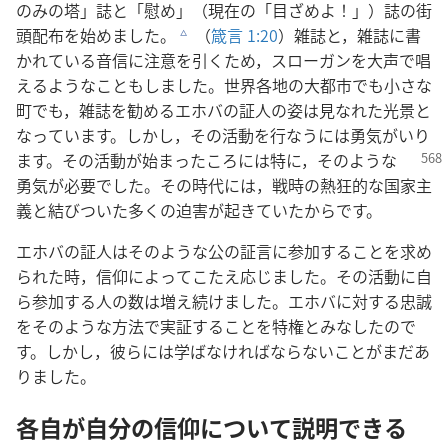
のみの塔」誌と「慰め」（現在の「目ざめよ！」）誌の街
頭配布を始めました。
（
箴言 1:20
）雑誌と，雑誌に書
c
かれている音信に注意を引くため，スローガンを大声で唱
えるようなこともしました。世界各地の大都市でも小さな
町でも，雑誌を勧めるエホバの証人の姿は見なれた光景と
なっています。しかし，その活動を行なうには勇気がいり
ます。その活動が始まったころ
には特に，そのような
勇気が必要でした。その時代には，戦時の熱狂的な国家主
義と結びついた多くの迫害が起きていたからです。
エホバの証人はそのような公の証言に参加することを求め
られた時，信仰によってこたえ応じました。その活動に自
ら参加する人の数は増え続けました。エホバに対する忠誠
をそのような方法で実証することを特権とみなしたので
す。しかし，彼らには学ばなければならないことがまだあ
りました。
各自が自分の信仰について説明できる