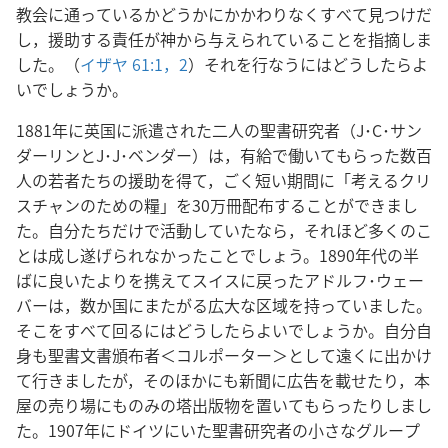
教会に通っているかどうかにかかわりなくすべて見つけだ
し，援助する責任が神から与えられていることを指摘しま
した。（
イザヤ 61:1，2
）それを行なうにはどうしたらよ
いでしょうか。
1881年に英国に派遣された二人の聖書研究者（J･C･サン
ダーリンとJ･J･ベンダー）は，有給で働いてもらった数百
人の若者たちの援助を得て，ごく短い期間に「考えるクリ
スチャンのための糧」を30万冊配布することができまし
た。自分たちだけで活動していたなら，それほど多くのこ
とは成し遂げられなかったことでしょう。1890年代の半
ばに良いたよりを携えてスイスに戻ったアドルフ･ウェー
バーは，数か国にまたがる広大な区域を持っていました。
そこをすべて回るにはどうしたらよいでしょうか。自分自
身も聖書文書頒布者＜コルポーター＞として遠くに出かけ
て行きましたが，そのほかにも新聞に広告を載せたり，本
屋の売り場にものみの塔出版物を置いてもらったりしまし
た。1907年にドイツにいた聖書研究者の小さなグループ