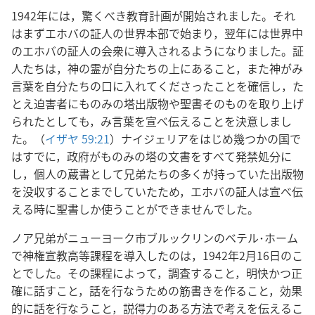
1942年には，驚くべき教育計画が開始されました。それ
はまずエホバの証人の世界本部で始まり，翌年には世界中
のエホバの証人の会衆に導入されるようになりました。証
人たちは，神の霊が自分たちの上にあること，また神がみ
言葉を自分たちの口に入れてくださったことを確信し，た
とえ迫害者にものみの塔出版物や聖書そのものを取り上げ
られたとしても，み言葉を宣べ伝えることを決意しまし
た。（
イザヤ 59:21
）ナイジェリアをはじめ幾つかの国で
はすでに，政府がものみの塔の文書をすべて発禁処分に
し，個人の蔵書として兄弟たちの多くが持っていた出版物
を没収することまでしていたため，エホバの証人は宣べ伝
える時に聖書しか使うことができませんでした。
ノア兄弟がニューヨーク市ブルックリンのベテル･ホーム
で神権宣教高等課程を導入したのは，1942年2月16日のこ
とでした。その課程によって，調査すること，明快かつ正
確に話すこと，話を行なうための筋書きを作ること，効果
的に話を行なうこと，説得力のある方法で考えを伝えるこ