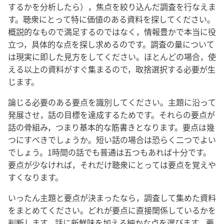
するかを分析したら），焦点を絞り込んだ調査を行なえま
す。聴衆にとって特に価値のある資料を探してください。
概説的なもので満足するのではなく，情報豊かで本当に役
立つ，具体的な点を探し求めるのです。調査の量について
は現実に即した見方をしてください。ほとんどの場合，使
える以上の資料がすぐ集まるので，取捨選択する必要が生
じます。
論じる必要のある要点を識別してください。主題に沿って
発展させ，話の目標を達成するためです。それらの要点が
話の骨組み，つまり基本的な筋書きとなります。要点は幾
つにすべきでしょうか。短い話の場合は恐らく二つでよい
でしょう。1時間の話でも普通は五つもあれば十分です。
要点が少なければ，それだけ聴衆にとっては要点を覚えや
すくなります。
いったん主題と要点が決まったなら，調査して集めた資料
をまとめてください。どれが要点に直接関係しているかを
判断します。話に新鮮味を加える細かな点を選びます。要