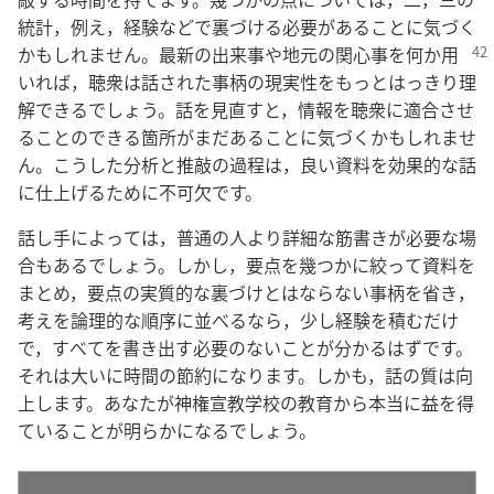
統計，例え，経験などで裏づける必要があることに気づく
かもしれません。最新の出来事や地元の関心事
を何か用
いれば，聴衆は話された事柄の現実性をもっとはっきり理
解できるでしょう。話を見直すと，情報を聴衆に適合させ
ることのできる箇所がまだあることに気づくかもしれませ
ん。こうした分析と推敲の過程は，良い資料を効果的な話
に仕上げるために不可欠です。
話し手によっては，普通の人より詳細な筋書きが必要な場
合もあるでしょう。しかし，要点を幾つかに絞って資料を
まとめ，要点の実質的な裏づけとはならない事柄を省き，
考えを論理的な順序に並べるなら，少し経験を積むだけ
で，すべてを書き出す必要のないことが分かるはずです。
それは大いに時間の節約になります。しかも，話の質は向
上します。あなたが神権宣教学校の教育から本当に益を得
ていることが明らかになるでしょう。