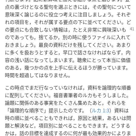
点の裏づけとなる聖句を選ぶときには，その聖句について
意味深く論じるのに役立つ考えに注目しましょう。それぞ
れの項目を，それが属する要点の下に並べてください。ど
の要点にも合致しない情報は，たとえ非常に興味深い
も
のであっても，捨てるか，別の時に使うファイルに入れて
おきましょう。最良の資料だけを残してください。あまり
に多くを扱おうとすると，早口で話さなければならず，内
容の浅い話になってしまいます。聴衆にとって本当に価値
のある，幾つかの点を上手に伝えるほうが勝っています。
時間を超過してはなりません。
この時点でまだ行なっていなければ，資料を論理的な順番
に配列してください。福音書筆者のルカもそうしました。
論題に関係のある事実をたくさん集めたあと，それらを
「論理的な順序で」提示したのです。（
ルカ 1:3
）資料は
時の順に並べることもできれば，原因と結果，あるいは問
題と解決など，項目別に並べることもできます。どうする
かは，話の目標を達成するのに何が最も効果的かによりま