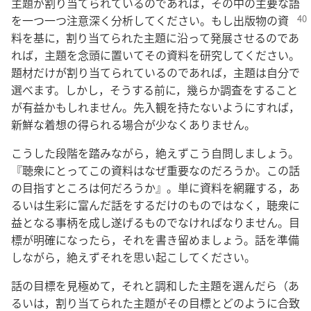
主題が割り当てられているのであれば，その中の主要な語
を一つ一つ注意深く分析してください。もし
出版物の資
料を基に，割り当てられた主題に沿って発展させるのであ
れば，主題を念頭に置いてその資料を研究してください。
題材だけが割り当てられているのであれば，主題は自分で
選べます。しかし，そうする前に，幾らか調査をすること
が有益かもしれません。先入観を持たないようにすれば，
新鮮な着想の得られる場合が少なくありません。
こうした段階を踏みながら，絶えずこう自問しましょう。
『聴衆にとってこの資料はなぜ重要なのだろうか。この話
の目指すところは何だろうか』。単に資料を網羅する，あ
るいは生彩に富んだ話をするだけのものではなく，聴衆に
益となる事柄を成し遂げるものでなければなりません。目
標が明確になったら，それを書き留めましょう。話を準備
しながら，絶えずそれを思い起こしてください。
話の目標を見極めて，それと調和した主題を選んだら（あ
るいは，割り当てられた主題がその目標とどのように合致