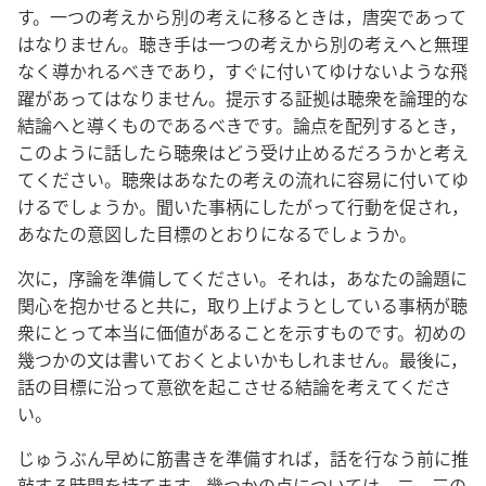
す。一つの考えから別の考えに移るときは，唐突であって
はなりません。聴き手は一つの考えから別の考えへと無理
なく導かれるべきであり，すぐに付いてゆけないような飛
躍があってはなりません。提示する証拠は聴衆を論理的な
結論へと導くものであるべきです。論点を配列するとき，
このように話したら聴衆はどう受け止めるだろうかと考え
てください。聴衆はあなたの考えの流れに容易に付いてゆ
けるでしょうか。聞いた事柄にしたがって行動を促され，
あなたの意図した目標のとおりになるでしょうか。
次に，序論を準備してください。それは，あなたの論題に
関心を抱かせると共に，取り上げようとしている事柄が聴
衆にとって本当に価値があることを示すものです。初めの
幾つかの文は書いておくとよいかもしれません。最後に，
話の目標に沿って意欲を起こさせる結論を考えてくださ
い。
じゅうぶん早めに筋書きを準備すれば，話を行なう前に推
敲する時間を持てます。幾つかの点については，二，三の