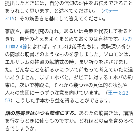
提出したときには，自分の信仰の理由をお伝えできること
をうれしく思います，と述べてください。（
ペテ一
3:15
）その筋書きを基にして答えてください。
家族や，書籍研究の群れ，あるいは会衆を代表して祈ると
きも，自分の考えをよくまとめておくのは有益です。
ルカ
11章2-4節
によれば，イエスは弟子たちに，意味深い祈り
の簡潔な筋書きのようなものを示しました。ソロモンは，
エルサレムの神殿の献納式の時，長い祈りをささげまし
た。どんなことを祈るかについて前もって考えていたに違
いありません。まずエホバと，ダビデに対するエホバの約
束に，次いで神殿に，それから幾つかの具体的な状況や
人々の集団に一つずつ注意を向けています。（
王一 8:22-
53
）こうした手本から益を得ることができます。
話の筋書きはいつも簡潔にする。
あなたの筋書きは，講話
を行なうときに使うものですか。どれほどの点を含めるべ
きでしょうか。