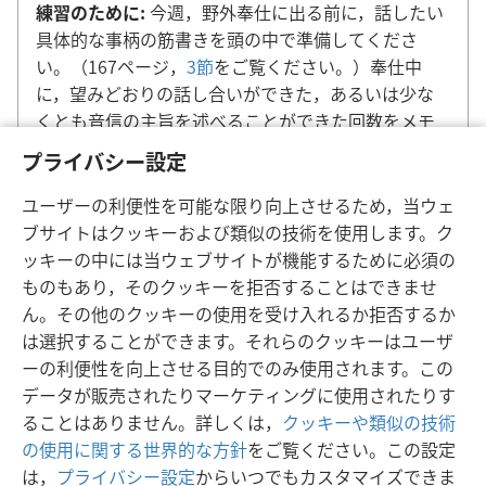
練習のために:
今週，野外奉仕に出る前に，話したい
具体的な事柄の筋書きを頭の中で準備してくださ
い。（167ページ，
3節
をご覧ください。）奉仕中
に，望みどおりの話し合いができた，あるいは少な
くとも音信の主旨を述べることができた回数をメモ
してください。
プライバシー設定
ユーザーの利便性を可能な限り向上させるため，当ウェ
ブサイトはクッキーおよび類似の技術を使用します。ク
ッキーの中には当ウェブサイトが機能するために必須の
ものもあり，そのクッキーを拒否することはできませ
ん。その他のクッキーの使用を受け入れるか拒否するか
日本語
シェアする
設定
は選択することができます。それらのクッキーはユーザ
Copyright
© 2026 Watch Tower Bible and Tract Society of Pennsylvania
ーの利便性を向上させる目的でのみ使用されます。この
利用規約
プライバシーに関する方針
プライバシー設定
JW.ORG
データが販売されたりマーケティングに使用されたりす
ログイン
ることはありません。詳しくは，
クッキーや類似の技術
の使用に関する世界的な方針
をご覧ください。この設定
は，
プライバシー設定
からいつでもカスタマイズできま