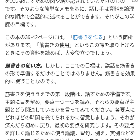
を思い起こすための図や絵が記されているだけ
のもの
です。そのような簡単なメモを基に，話し手は資料を論理
的な順序で会話的に述べることができます。それがこの学
課の目標です。
この本の39-42ページには，「
筋書きを作る
」という箇所
があります。「筋書きの使用」というこの課を取り上げる
ときにその資料を読めば，大変役立つでしょう。
筋書きの使い方。
しかし，ここでの目標は，講話を筋書き
の形で準備するだけのことではありません。筋書きを効果
的に
使う
ことなのです。
筋書きを使ううえでの第一段階は，話すための準備です。
主題に目を留め，要点一つ一つを読み，それらの要点が主
題とどう関連しているかを言ってみてください。各要点に
どれほどの時間を充てられるかに留意しましょう。それが
済んだら初めに戻り，最初の要点を研究します。その要点
を詳しく論じるために使う論議，聖句，例え，実例などを