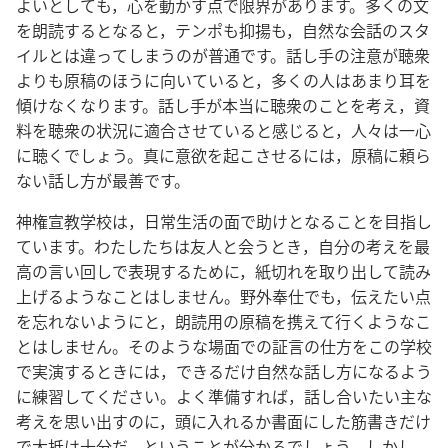
よいとしても，心を動かす点で限界があります。多くの文
を朗読するとなると，テンポも抑揚も，自然な会話のスタ
イルとは違ってしまうのが普通です。話し手の注意が聴衆
よりも原稿のほうに向いていると，多くの人はあまり耳を
傾けなくなります。話し手が本当に聴衆のことを考え，資
料を聴衆の状況に適合させていると感じると，人々は一心
に聴くでしょう。真に意欲を起こさせるには，原稿に頼ら
ない話し方が最善です。
神権宣教学校は，日常生活の面で助けとなることを目指し
ています。わたしたちは友人と会うとき，自分の考えを最
高の言い回しで表現するために，紙切れを取り出して読み
上げるようなことはしません。野外奉仕でも，伝えたい点
を忘れないようにと，朗読用の原稿を携えて行くようなこ
とはしません。そのような場面での証言の仕方をこの学校
で実演するときには，できるだけ自然な話し方になるよう
に練習してください。よく準備すれば，話し合いたい主な
考えを思い出すのに，頭に入れるか書面にした筋書きだけ
で大抵は十分だ，ということが分かるでしょう。しかし，