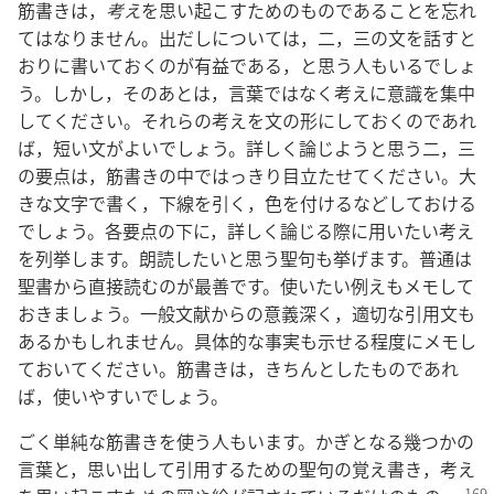
筋書きは，
考え
を思い起こすためのものであることを忘れ
てはなりません。出だしについては，二，三の文を話すと
おりに書いておくのが有益である，と思う人もいるでしょ
う。しかし，そのあとは，言葉ではなく考えに意識を集中
してください。それらの考えを文の形にしておくのであれ
ば，短い文がよいでしょう。詳しく論じようと思う二，三
の要点は，筋書きの中ではっきり目立たせてください。大
きな文字で書く，下線を引く，色を付けるなどしておける
でしょう。各要点の下に，詳しく論じる際に用いたい考え
を列挙します。朗読したいと思う聖句も挙げます。普通は
聖書から直接読むのが最善です。使いたい例えもメモして
おきましょう。一般文献からの意義深く，適切な引用文も
あるかもしれません。具体的な事実も示せる程度にメモし
ておいてください。筋書きは，きちんとしたものであれ
ば，使いやすいでしょう。
ごく単純な筋書きを使う人もいます。かぎとなる幾つかの
言葉と，思い出して引用するための聖句の覚え書き，考え