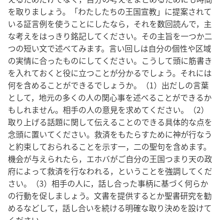
を取りましょう。「わたしたちの王国宣教」に提案されて
いる証言例を使うことにしたなら，それを数回読んで，主
な考えをはっきり銘記してください。その主旨を一つか二
つの短い文で述べてみます。言い回しは自分の個性や区域
の実情に合ったものにしてください。こうして頭に筋書き
を入れておくと役に立つことが分かるでしょう。それには
何を含めることができるでしょうか。（1）出だしの言葉
として，地元の多くの人の関心事を述べることができるか
もしれません。相手の人の意見を求めてください。（2）
取り上げる話題に関して伝えることのできる具体的な点を
念頭に置いてください。救済をもたらすために神が行なう
と約束しておられることを示す一，二の聖句を含めます。
機会が与えられたら，エホバがご自分の王国つまり天の政
府によって救済を行なわれる，ということを強調してくだ
さい。（3）相手の人に，話し合った事柄に基づく何らか
の行動を促しましょう。文書を提供するとか聖書研究を勧
めるなどして，話し合いを続ける明確な取り決めを設けて