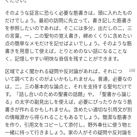
ください。
そのような証言に恐らく必要な筋書きは，頭に入れたもの
だけでしょう。最初の訪問に先立って，書き記した筋書き
を参照したいのであれば，そこには多分，出だしの二，三
の言葉，一，二の聖句の覚え書き，締めくくりに含めたい
点の簡単なメモだけを記せばよいでしょう。そのような筋
書きを用意して使えば，とりとめのない話になることな
く，記憶しやすい明快な音信を残すことができます。
区域でよく聞かれる疑問や反対論があれば，それにつ
いて調べておくのがよいかもしれません。普通，必要なの
は，二，三の基本的な論点と，それを支持する聖句だけで
す。「話し合いのための聖書の話題」や，「聖書から論じ
る」の太字の副見出しを使えば，必要にぴったりかなう筋
書きが作れるかもしれません。含めたい適切な引用文が別
の情報源から得られることもあるでしょう。簡潔な筋書き
を作り，引用文をコピーして添付し，野外奉仕に使う物と
一緒に持って行きましょう。家の人がその疑問や反対論を