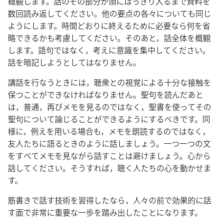
概観します。話のその部分が頭にはっきり入るまで資料を
数回読み返してください。他の要点の各々についても同じ
ようにします。時間どおりに終えるために必要なら何を省
略できるかも考慮してください。そのあと，話全体を概観
します。語句ではなく，考えに意識を集中してください。
話を暗記しようとしてはなりません。
講話を行なうときには，聴衆との視覚による十分な接触を
保つことができなければなりません。聖句を読んだあと
は，普通，再びメモを見るのではなく，聖書を使ってその
聖句について論じることができるようにするべきです。同
様に，例えを用いる場合も，メモを朗読するのではなく，
友人たちに語るときのように話しましょう。一つ一つの文
をすべてメモを見ながら話すことは避けましょう。心から
話してください。そうすれば，聴く人たちの心を動かせま
す。
筋書きで話す技術を習得したなら，人々の前で効果的に話
す面で非常に重要な一歩を踏み出したことになります。