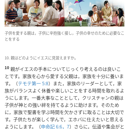
子供を愛する親は，子供に辛抱強く接し，子供の幸せのために必要なこ
とをする
10. 親はどのようにイエスに見習えますか。
10
親がイエスの手本についてじっくり考えるのは良いこ
とです。家族を心から愛する父親は，家族を十分に養いま
す。（
テモテ第一 5:8
）また，家族のリーダーとして，家
族がバランスよく休養や楽しいことをする時間を取れるよ
うにします。一番大事なこととして，クリスチャンの親は
子供が神との強い絆を持てるように助けます。そのため
に，家族で聖書を学ぶ時間を欠かさずに取ることは大切で
す。子供たちが楽しく学んで，エホバに仕えたいと思える
ようにします。（
申命記 6:6，7
）さらに，伝道や集会がと