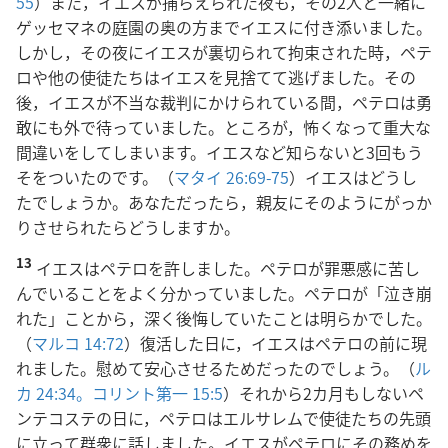
55
）また，イエスが捕らえられた夜も，その2人と一緒に
ゲッセマネの庭園の奥の方までイエスに付き添いました。
しかし，その夜にイエスが裏切られて拘束された時，ペテ
ロや他の使徒たちはイエスを見捨てて逃げました。その
後，イエスが不当な裁判にかけられている間，ペテロは勇
敢にも外で待っていました。ところが，怖くなって重大な
間違いをしてしまいます。イエスなど知らないと3回もう
そをついたのです。（
マタイ 26:69-75
）イエスはどうし
たでしょうか。あなただったら，親友にそのようにがっか
りさせられたらどうしますか。
13
イエスはペテロを許しました。ペテロが罪悪感に苦し
んでいることをよく分かっていました。ペテロが「泣き崩
れた」ことから，深く後悔していたことは明らかでした。
（
マルコ 14:72
）復活した日に，イエスはペテロの前に現
れました。慰めて安心させるためだったのでしょう。（
ル
カ 24:34。
コリント第一 15:5
）それから2カ月もしないペ
ンテコステの日に，ペテロはエルサレムで使徒たちの先頭
に立って群衆に話しました。イエスがペテロにその務めを