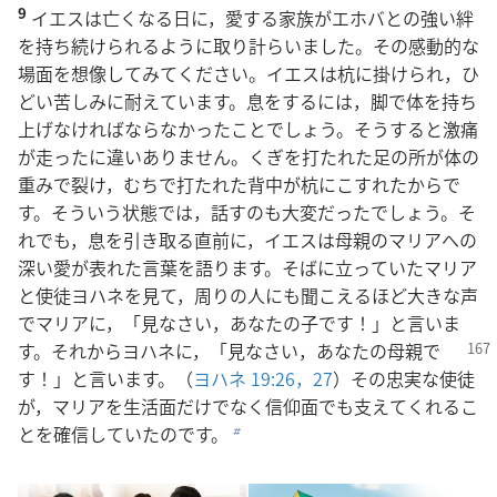
9
イエスは亡くなる日に，愛する家族がエホバとの強い絆
を持ち続けられるように取り計らいました。その感動的な
場面を想像してみてください。イエスは杭に掛けられ，ひ
どい苦しみに耐えています。息をするには，脚で体を持ち
上げなければならなかったことでしょう。そうすると激痛
が走ったに違いありません。くぎを打たれた足の所が体の
重みで裂け，むちで打たれた背中が杭にこすれたからで
す。そういう状態では，話すのも大変だったでしょう。そ
れでも，息を引き取る直前に，イエスは母親のマリアへの
深い愛が表れた言葉を語ります。そばに立っていたマリア
と使徒ヨハネを見て，周りの人にも聞こえるほど大きな声
でマリアに，「見なさい，あなたの子です！」と言いま
す。それからヨハネに，
「見なさい，あなたの母親で
す！」と言います。（
ヨハネ 19:26，27
）その忠実な使徒
が，マリアを生活面だけでなく信仰面でも支えてくれるこ
とを確信していたのです。
b