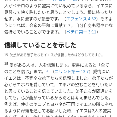
人がペテロのように誠実に悔い改めているなら，イエスに
見習って快く許したいと思うことでしょう。根に持ったり
せず，水に流すのが最善です。（
エフェソス 4:32
）そのよ
うにすれば，会衆の平和に貢献でき，自分自身も穏やかな
気持ちでいることができます。（
ペテロ第一 3:11
）
信頼していることを示した
15. 欠点がある弟子たちをイエスが信頼したのはどうしてですか。
15
愛がある人は，人を信頼します。聖書によると「全て
のことを信じ」ます。
（
コリント第一 13:7
）愛情深い
c
イエスは，不完全な弟子たちを信頼しました。弟子たちが
心からエホバを愛していて，エホバの望むことを行いたい
と思っていることを信じていました。弟子たちが間違いを
しても，心が曲がっているからだとは考えませんでした。
例えば，使徒のヤコブとヨハネが王国でイエスの隣に座れ
るように母親を通してお願いした時，イエスは2人の誠実