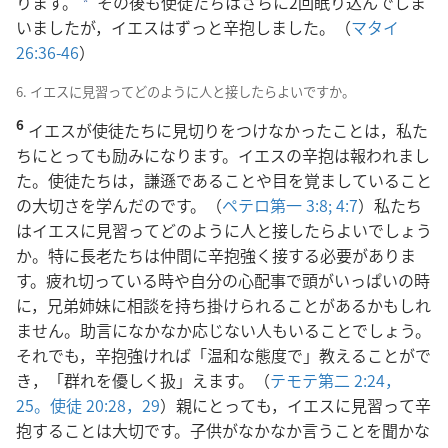
ります。
その後も使徒たちはさらに2回眠り込んでしま
a
いましたが，イエスはずっと辛抱しました。（
マタイ
26:36-46
）
6. イエスに見習ってどのように人と接したらよいですか。
6
イエスが使徒たちに見切りをつけなかったことは，私た
ちにとっても励みになります。イエスの辛抱は報われまし
た。使徒たちは，謙遜であることや目を覚ましていること
の大切さを学んだのです。（
ペテロ第一 3:8;
4:7
）私たち
はイエスに見習ってどのように人と接したらよいでしょう
か。特に長老たちは仲間に辛抱強く接する必要がありま
す。疲れ切っている時や自分の心配事で頭がいっぱいの時
に，兄弟姉妹に相談を持ち掛けられることがあるかもしれ
ません。助言になかなか応じない人もいることでしょう。
それでも，辛抱強ければ「温和な態度で」教えることがで
き，「群れを優しく扱」えます。（
テモテ第二 2:24，
25。
使徒 20:28，29
）親にとっても，イエスに見習って辛
抱することは大切です。子供がなかなか言うことを聞かな