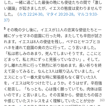
した。一緒に過ごした最後の晩にも使徒たちの間で「激し
い議論」が起きましたが，イエスの態度は変わりませんで
した。（
ルカ 22:24-30。
マタイ 20:20-28。
マルコ 9:33-
37
）
5
その晩の少し後に，イエスが11人の忠実な使徒たちと一
緒にゲッセマネの庭園に行った時，またしても辛抱が試さ
れます。イエスは8人の使徒を残し，ペテロとヤコブとヨ
ハネを連れて庭園の奥の方に行って，こう言いました。
「私は悲しみのあまり，死んでしまいそうです。ここにと
どまって，私と共にずっと見張っていなさい」。そして，
少し離れた所に行って熱烈に祈り始めます。長い祈りを終
えて戻ってみると，なんと3人は眠り込んでいました。イ
エスにとって一番大変な時に緊張感もなく寝ていた3人
を，イエスは叱りつけたでしょうか。そうはせず，辛抱強
く助言し，「もっとも，心は強く願っていても，肉体は弱
いのです」と言いました。その言葉から，使徒たちの弱さ
や感じていたストレスをよく理解し
ていたことが分か