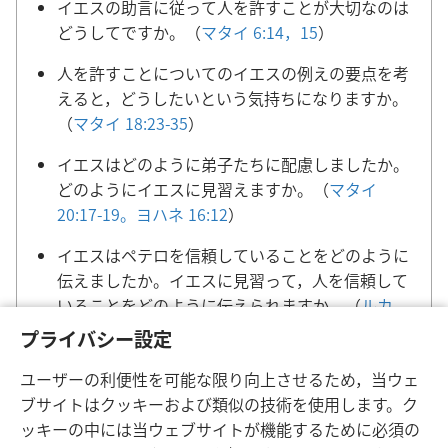
イエスの助言に従って人を許すことが大切なのは
どうしてですか。（
マタイ 6:14，15
）
人を許すことについてのイエスの例えの要点を考
えると，どうしたいという気持ちになりますか。
（
マタイ 18:23-35
）
イエスはどのように弟子たちに配慮しましたか。
どのようにイエスに見習えますか。（
マタイ
20:17-19。
ヨハネ 16:12
）
イエスはペテロを信頼していることをどのように
伝えましたか。イエスに見習って，人を信頼して
いることをどのように伝えられますか。（
ルカ
22:31，32
）
プライバシー設定
ユーザーの利便性を可能な限り向上させるため，当ウェ
ブサイトはクッキーおよび類似の技術を使用します。ク
ッキーの中には当ウェブサイトが機能するために必須の