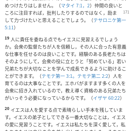
めつけたりはしません。（
マタイ 7:1，2
）仲間の良いと
ころに注目すれ
ば，批判したりするのではなく，励ま
して力づけたいと思えることでしょう。（
テサロニケ第一
5:11
）
19
人に責任を委ねる点でもイエスに見習えるでしょう
か。会衆の監督たちが人を信頼し，その人に合った有意義
な仕事を任せるのは良いことです。経験のある長老たちは
そのようにして，会衆の役に立とうと「努めている」若い
兄弟たちが大切なことを学んで成長できるように助けるこ
とができます。（
テモテ第一 3:1。
テモテ第二 2:2
）人を
育てるのは大事なことです。エホバがますます多くの人を
会衆に招き入れているので，教え導く資格のある兄弟たち
がいっそう必要になっているからです。（
イザヤ 60:22
）
20
イエスは人を愛する点で素晴らしい手本を残していま
す。イエスの弟子としてできる一番大切なことは，イエス
の愛に見習うことです。イエスは私たちを深く愛して，私