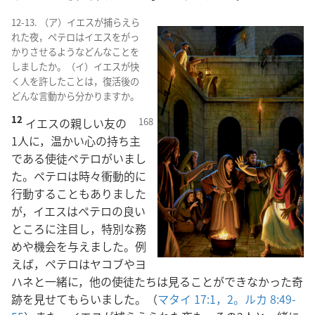
12-13. （ア）イエスが捕らえら
れた夜，ペテロはイエスをがっ
かりさせるようなどんなことを
しましたか。（イ）イエスが快
く人を許したことは，復活後の
どんな言動から分かりますか。
12
イエスの親しい友の
1人に，温かい心の持ち主
である使徒ペテロがいまし
た。ペテロは時々衝動的に
行動することもありました
が，イエスはペテロの良い
ところに注目し，特別な務
めや機会を与えました。例
えば，ペテロはヤコブやヨ
ハネと一緒に，他の使徒たちは見ることができなかった奇
跡を見せてもらいました。（
マタイ 17:1，2。
ルカ 8:49-