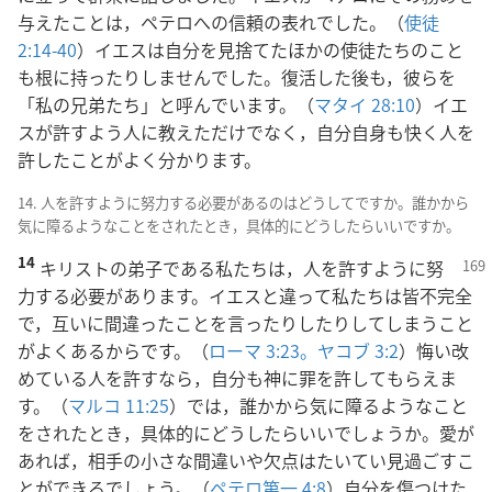
与えたことは，ペテロへの信頼の表れでした。（
使徒
2:14-40
）イエスは自分を見捨てたほかの使徒たちのこと
も根に持ったりしませんでした。復活した後も，彼らを
「私の兄弟たち」と呼んでいます。（
マタイ 28:10
）イエ
スが許すよう人に教えただけでなく，自分自身も快く人を
許したことがよく分かります。
14. 人を許すように努力する必要があるのはどうしてですか。誰かから
気に障るようなことをされたとき，具体的にどうしたらいいですか。
14
キリストの弟子である私たちは，人を許すように努
力する必要があります。イエスと違って私たちは皆不完全
で，互いに間違ったことを言ったりしたりしてしまうこと
がよくあるからです。（
ローマ 3:23。
ヤコブ 3:2
）悔い改
めている人を許すなら，自分も神に罪を許してもらえま
す。（
マルコ 11:25
）では，誰かから気に障るようなこと
をされたとき，具体的にどうしたらいいでしょうか。愛が
あれば，相手の小さな間違いや欠点はたいてい見過ごすこ
とができるでしょう。（
ペテロ第一 4:8
）自分を傷つけた