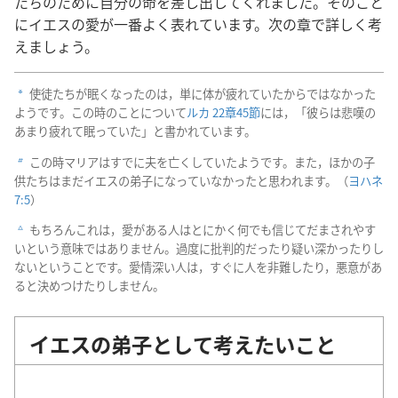
たちのために自分の命を差し出してくれました。そのこと
にイエスの愛が一番よく表れています。次の章で詳しく考
えましょう。
使徒たちが眠くなったのは，単に体が疲れていたからではなかった
a
ようです。この時のことについて
ルカ 22章45節
には，「彼らは悲嘆の
あまり疲れて眠っていた」と書かれています。
この時マリアはすでに夫を亡くしていたようです。また，ほかの子
b
供たちはまだイエスの弟子になっていなかったと思われます。（
ヨハネ
7:5
）
もちろんこれは，愛がある人はとにかく何でも信じてだまされやす
c
いという意味ではありません。過度に批判的だったり疑い深かったりし
ないということです。愛情深い人は，すぐに人を非難したり，悪意があ
ると決めつけたりしません。
イエスの弟子として考えたいこと