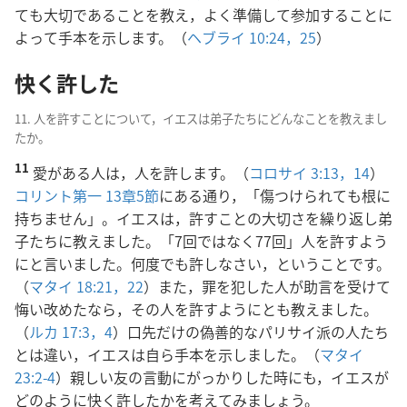
ても大切であることを教え，よく準備して参加することに
よって手本を示します。（
ヘブライ 10:24，25
）
快く許した
11. 人を許すことについて，イエスは弟子たちにどんなことを教えまし
たか。
11
愛がある人は，人を許します。（
コロサイ 3:13，14
）
コリント第一 13章5節
にある通り，「傷つけられても根に
持ちません」。イエスは，許すことの大切さを繰り返し弟
子たちに教えました。「7回ではなく77回」人を許すよう
にと言いました。何度でも許しなさい，ということです。
（
マタイ 18:21，22
）また，罪を犯した人が助言を受けて
悔い改めたなら，その人を許すようにとも教えました。
（
ルカ 17:3，4
）口先だけの偽善的なパリサイ派の人たち
とは違い，イエスは自ら手本を示しました。（
マタイ
23:2-4
）親しい友の言動にがっかりした時にも，イエスが
どのように快く許したかを考えてみましょう。