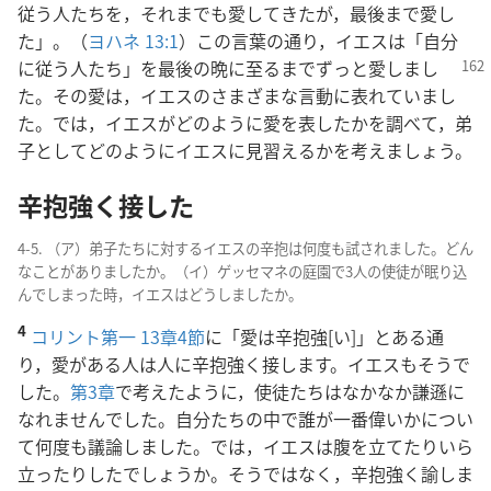
従う人たちを，それまでも愛してきたが，最後まで愛し
た」。（
ヨハネ 13:1
）この言葉の通り，イエスは「自分
に従う人たち」を
最後の晩に至るまでずっと愛しまし
た。その愛は，イエスのさまざまな言動に表れていまし
た。では，イエスがどのように愛を表したかを調べて，弟
子としてどのようにイエスに見習えるかを考えましょう。
辛抱強く接した
4-5. （ア）弟子たちに対するイエスの辛抱は何度も試されました。どん
なことがありましたか。（イ）ゲッセマネの庭園で3人の使徒が眠り込
んでしまった時，イエスはどうしましたか。
4
コリント第一 13章4節
に「愛は辛抱強[い]」とある通
り，愛がある人は人に辛抱強く接します。イエスもそうで
した。
第3章
で考えたように，使徒たちはなかなか謙遜に
なれませんでした。自分たちの中で誰が一番偉いかについ
て何度も議論しました。では，イエスは腹を立てたりいら
立ったりしたでしょうか。そうではなく，辛抱強く諭しま