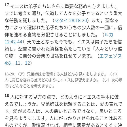
17
イエスは弟子たちにさらに重要な務めも与えました。
すでに考えた通り，伝道して人々を弟子とするという重大
な任務を託しました。（
マタイ 28:18-20
）また，聖なる
力によって選ばれた弟子たちのうちの少人数の一団に，信
仰を強める食物を分配させることにしました。（
ルカ
12:42-44
）天で王となった今でも，イエスは弟子たちを信
頼し，聖書に書かれた資格を満たしている「人々という贈
り物」に自分の会衆の世話を任せています。（
エフェソス
4:8，
11，12
）
18-20. （ア）兄弟姉妹を信頼する人はどんな見方をしますか。（イ）
人に責任を委ねる点でどのようにイエスに見習えますか。（ウ）次の章
ではどんなことを考えますか。
18
人に対する見方の点で，どのようにイエスの手本に倣
えるでしょうか。兄弟姉妹を信頼することは，愛の表れで
す。愛がある人は，人の悪いところではなく，良いところ
を見るようにします。人にがっかりさせられることはある
ものですが，愛情深ければ，相手に悪意があるとすぐに決