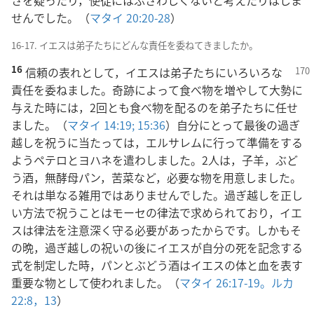
さを疑ったり，使徒にはふさわしくないと考えたりはしま
せんでした。（
マタイ 20:20-28
）
16-17. イエスは弟子たちにどんな責任を委ねてきましたか。
16
信頼の表れとして，イエスは弟子たちにいろいろな
責任を委ねました。奇跡によって食べ物を増やして大勢に
与えた時には，2回とも食べ物を配るのを弟子たちに任せ
ました。（
マタイ 14:19;
15:36
）自分にとって最後の過ぎ
越しを祝うに当たっては，エルサレムに行って準備をする
ようペテロとヨハネを遣わしました。2人は，子羊，ぶど
う酒，無酵母パン，苦菜など，必要な物を用意しました。
それは単なる雑用ではありませんでした。過ぎ越しを正し
い方法で祝うことはモーセの律法で求められており，イエ
スは律法を注意深く守る必要があったからです。しかもそ
の晩，過ぎ越しの祝いの後にイエスが自分の死を記念する
式を制定した時，パンとぶどう酒はイエスの体と血を表す
重要な物として使われました。（
マタイ 26:17-19。
ルカ
22:8，
13
）