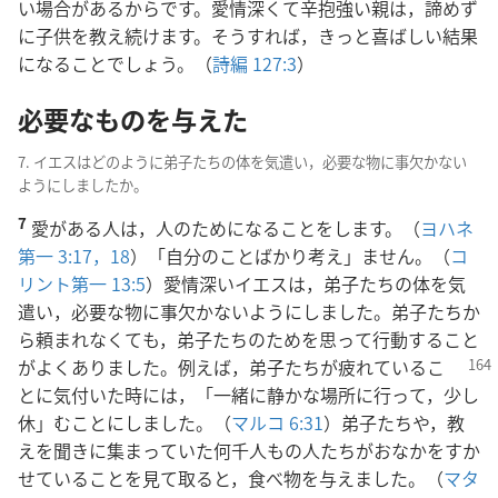
い場合があるからです。愛情深くて辛抱強い親は，諦めず
に子供を教え続けます。そうすれば，きっと喜ばしい結果
になることでしょう。（
詩編 127:3
）
必要なものを与えた
7. イエスはどのように弟子たちの体を気遣い，必要な物に事欠かない
ようにしましたか。
7
愛がある人は，人のためになることをします。（
ヨハネ
第一 3:17，18
）「自分のことばかり考え」ません。（
コ
リント第一 13:5
）愛情深いイエスは，弟子たちの体を気
遣い，必要な物に事欠かないようにしました。弟子たちか
ら頼まれなくても，弟子たちのためを思って行動すること
が
よくありました。例えば，弟子たちが疲れているこ
とに気付いた時には，「一緒に静かな場所に行って，少し
休」むことにしました。（
マルコ 6:31
）弟子たちや，教
えを聞きに集まっていた何千人もの人たちがおなかをすか
せていることを見て取ると，食べ物を与えました。（
マタ