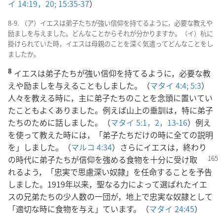
イ 14:19，20;
15:35-37
）
8-9. （ア）イエスは弟子たちが強い信仰を持てるように，必要な教えや
励ましを与えました。どんなことからそれが分かりますか。（イ）杭に
掛けられていた時，イエスは母親のことを深く気遣ってどんなことをし
ましたか。
8
イエスは弟子たちが強い信仰を持てるように，必要な教
えや励ましを与えることもしました。（
マタイ 4:4;
5:3
）
人々を教える時に，主に弟子たちのことを念頭に置いてい
たこともよくありました。例えば山上の垂訓は，特に弟子
たちのために話しました。（
マタイ 5:1，2，
13-16
）例え
を使って教えた時には，「弟子たちだけの時に全ての説明
を」しました。（
マルコ 4:34
）さらにイエスは，終わり
の時代に弟子たちが信仰を
強める食物を十分に受け取
れるよう，「忠実で思慮深い奴隷」を任命することを予告
しました。1919年以来，聖なる力によって選ばれたイエ
スの兄弟たちの少人数の一団が，地上で忠実な奴隷として
「適切な時に食物を与え」ています。（
マタイ 24:45
）