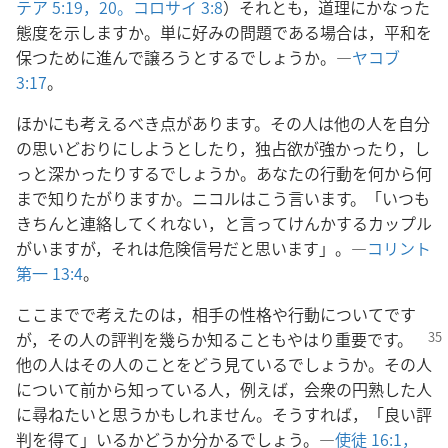
テア 5:19，20。
コロサイ 3:8
）それとも，道理にかなった
態度を示しますか。単に好みの問題である場合は，平和を
保つために進んで譲ろうとするでしょうか。―
ヤコブ
3:17
。
ほかにも考えるべき点があります。その人は他の人を自分
の思いどおりにしようとしたり，独占欲が強かったり，し
っと深かったりするでしょうか。あなたの行動を何から何
まで知りたがりますか。ニコルはこう言います。「いつも
きちんと連絡してくれない，と言ってけんかするカップル
がいますが，それは危険信号だと思います」。―
コリント
第一 13:4
。
ここまでで考えたのは，相手の性格や行動についてです
が，その人の評判を幾らか知ることもやはり
重要です。
他の人はその人のことをどう見ているでしょうか。その人
について前から知っている人，例えば，会衆の円熟した人
に尋ねたいと思うかもしれません。そうすれば，「良い評
判を得て」いるかどうか分かるでしょう。―
使徒 16:1，