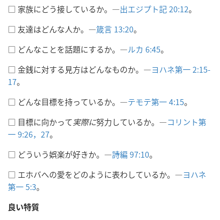
□ 家族にどう接しているか。―
出エジプト記 20:12
。
□ 友達はどんな人か。―
箴言 13:20
。
□ どんなことを話題にするか。―
ルカ 6:45
。
□ 金銭に対する見方はどんなものか。―
ヨハネ第一 2:15-
17
。
□ どんな目標を持っているか。―
テモテ第一 4:15
。
□ 目標に向かって
実際に
努力しているか。―
コリント第
一 9:26，27
。
□ どういう娯楽が好きか。―
詩編 97:10
。
□ エホバへの愛をどのように表わしているか。―
ヨハネ
第一 5:3
。
良い特質