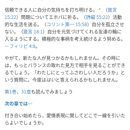
信頼できる人に自分の気持ちを打ち明ける。
（
箴言
b
15:22
）問題についてエホバに祈る。（
詩編 55:22
）活動
的な生活を送る。（
コリント第一 15:58
）自分を孤立させ
ない。（
箴言 18:1
）自分を元気づけてくれる友達の輪に
入るようにする。積極的な事柄を考え続けるよう努める。
―
フィリピ 4:8
。
やがて，新たな人が見つかるかもしれません。その時に
は，もっとバランスの取れた見方で相手を見ることができ
るでしょう。「わたしにとってふさわしい人だろうか」と
いう質問に，今度は
はい
と答えられるかもしれません。
第1巻，31章
も読んでみましょう
次の章では…
付き合い始めたら，愛情表現に関してどこで一線を引いた
らよいでしょうか。