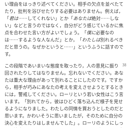
い理由をはっきり述べてください。相手の欠点を並べたて
たり，批判を浴びせたりする必要はありません。例えば，
「
君は
……してくれない」とか「
あなたは
絶対……しな
い」などと言うのではなく，自分がどう感じているかに焦
点を合わせた言い方がよいでしょう。「
僕に
必要なの
は……するような人なんだ」とか，「
わたしは
別れるべき
だと思うの。なぜかというと……」というふうに話すので
す。
この段階であいまいな態度を取ったり，人の意見に振り
回されたりしてはなりません。忘れないでください。あな
たは重大な理由があって別れることにしたのです。ですか
ら，相手が巧みにあなたの考えを変えさせようとするとき
には，警戒してください。ローリという若い女性はこう言
います。「別れてから，彼はひどく落ち込んだ様子を見せ
るようになりました。わたしの同情を買おうとしたのだと
思います。かわいそうに思いましたが，そのために自分の
決心を変えたりはしませんでした」。ローリのようにしっ