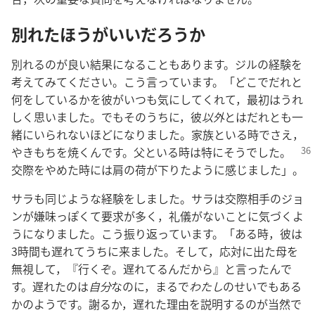
別れたほうがいいだろうか
別れるのが良い結果になることもあります。ジルの経験を
考えてみてください。こう言っています。「どこでだれと
何をしているかを彼がいつも気にしてくれて，最初はうれ
しく思いました。でもそのうちに，彼
以外
とはだれとも一
緒にいられないほどになりました。家族といる時でさえ，
やきもちを焼くんです。父といる時
は特にそうでした。
交際をやめた時には肩の荷が下りたように感じました」。
サラも同じような経験をしました。サラは交際相手のジョ
ンが嫌味っぽくて要求が多く，礼儀がないことに気づくよ
うになりました。こう振り返っています。「ある時，彼は
3時間も遅れてうちに来ました。そして，応対に出た母を
無視して，『行くぞ。遅れてるんだから』と言ったんで
す。遅れたのは
自分
なのに，まるで
わたし
のせいでもある
かのようです。謝るか，遅れた理由を説明するのが当然で