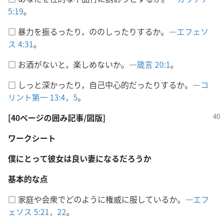
5:19
。
□ 暴力を振るったり，ののしったりするか。―
エフェソ
ス 4:31
。
□ お酒がないと，楽しめないか。―
箴言 20:1
。
□ しっと深かったり，自己中心的だったりするか。―
コ
リント第一 13:4，5
。
[40ページの囲み記事/図版]
ワークシート
僕にとって彼女は良い妻になるだろうか
基本的な点
□ 家庭や会衆でどのように権威に服しているか。―
エフ
ェソス 5:21，22
。