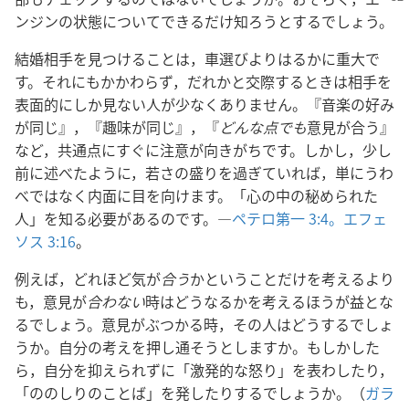
ンジンの状態についてできるだけ知ろうとするでしょう。
結婚相手を見つけることは，車選びよりはるかに重大で
す。それにもかかわらず，だれかと交際するときは相手を
表面的にしか見ない人が少なくありません。『音楽の好み
が同じ』，『趣味が同じ』，『
どんな点でも
意見が合う』
など，共通点にすぐに注意が向きがちです。しかし，少し
前に述べたように，若さの盛りを過ぎていれば，単にうわ
べではなく内面に目を向けます。「心の中の秘められた
人」を知る必要があるのです。―
ペテロ第一 3:4。
エフェ
ソス 3:16
。
例えば，どれほど気が
合う
かということだけを考えるより
も，意見が
合わない
時はどうなるかを考えるほうが益とな
るでしょう。意見がぶつかる時，その人はどうするでしょ
うか。自分の考えを押し通そうとしますか。もしかした
ら，自分を抑えられずに「激発的な怒り」を表わしたり，
「ののしりのことば」を発したりするでしょうか。（
ガラ