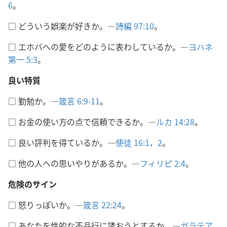
6
。
□ どういう娯楽が好きか。―
詩編 97:10
。
□ エホバへの愛をどのように表わしているか。―
ヨハネ
第一 5:3
。
良い特質
□ 勤勉か。―
箴言 6:9-11
。
□ お金の使い方の点で信頼できるか。―
ルカ 14:28
。
□ 良い評判を得ているか。―
使徒 16:1，2
。
□ 他の人への思いやりがあるか。―
フィリピ 2:4
。
危険のサイン
□ 怒りっぽいか。―
箴言 22:24
。
□ あなたを性的な不品行に誘おうとするか。―
ガラテア