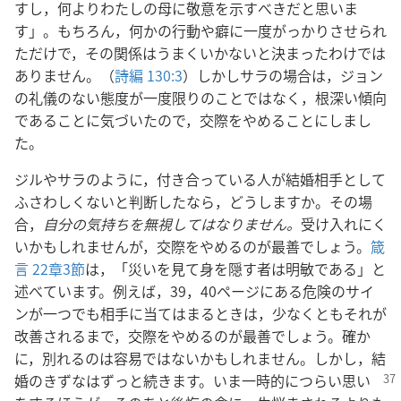
すし，何よりわたしの母に敬意を示すべきだと思いま
す」。もちろん，何かの行動や癖に一度がっかりさせられ
ただけで，その関係はうまくいかないと決まったわけでは
ありません。（
詩編 130:3
）しかしサラの場合は，ジョン
の礼儀のない態度が一度限りのことではなく，根深い傾向
であることに気づいたので，交際をやめることにしまし
た。
ジルやサラのように，付き合っている人が結婚相手として
ふさわしくないと判断したなら，どうしますか。その場
合，
自分の気持ちを無視してはなりません。
受け入れにく
いかもしれませんが，交際をやめるのが最善でしょう。
箴
言 22章3節
は，「災いを見て身を隠す者は明敏である」と
述べています。例えば，39，40ページにある危険のサイ
ンが一つでも相手に当てはまるときは，少なくともそれが
改善されるまで，交際をやめるのが最善でしょう。確か
に，別れるのは容易ではないかもしれません。しかし，結
婚のきずな
はずっと続きます。いま一時的につらい思い