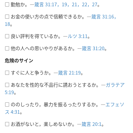
□ 勤勉か。―
箴言 31:17，
19，
21，22，
27
。
□ お金の使い方の点で信頼できるか。―
箴言 31:16，
18
。
□ 良い評判を得ているか。―
ルツ 3:11
。
□ 他の人への思いやりがあるか。―
箴言 31:20
。
危険のサイン
□ すぐに人と争うか。―
箴言 21:19
。
□ あなたを性的な不品行に誘おうとするか。―
ガラテア
5:19
。
□ ののしったり，暴力を振るったりするか。―
エフェソ
ス 4:31
。
□ お酒がないと，楽しめないか。―
箴言 20:1
。