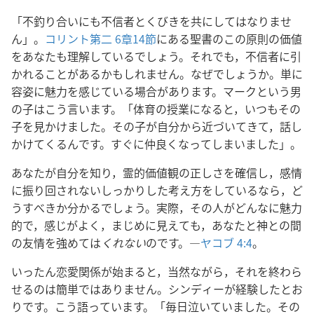
「不釣り合いにも不信者とくびきを共にしてはなりませ
ん」。
コリント第二 6章14節
にある聖書のこの原則の価値
をあなたも理解しているでしょう。それでも，不信者に引
かれることがあるかもしれません。なぜでしょうか。単に
容姿に魅力を感じている場合があります。マークという男
の子はこう言います。「体育の授業になると，いつもその
子を見かけました。その子が自分から近づいてきて，話し
かけてくるんです。すぐに仲良くなってしまいました」。
あなたが自分を知り，霊的価値観の正しさを確信し，感情
に振り回されないしっかりした考え方をしているなら，ど
うすべきか分かるでしょう。実際，その人がどんなに魅力
的で，感じがよく，まじめに見えても，あなたと神との間
の友情を強めては
くれない
のです。―
ヤコブ 4:4
。
いったん恋愛関係が始まると，当然ながら，それを終わら
せるのは簡単ではありません。シンディーが経験したとお
りです。こう語っています。「毎日泣いていました。その