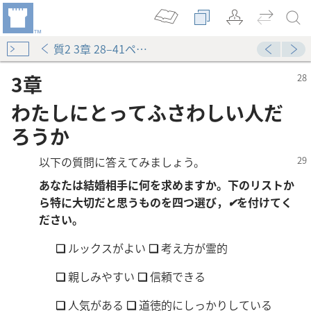
質2 3章 28–41ページ
3章
わたしにとってふさわしい人だ
ろうか
以下の質問に答えてみましょう。
あなたは結婚相手に何を求めますか。下のリストか
ら特に大切だと思うものを四つ選び，
✔
を付けてく
ださい。
❏
ルックスがよい
❏
考え方が霊的
❏
親しみやすい
❏
信頼できる
❏
人気がある
❏
道徳的にしっかりしている