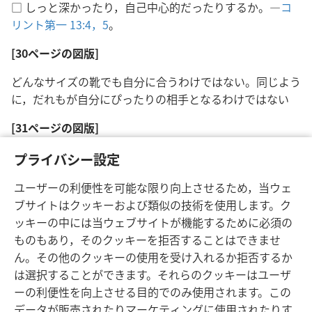
□ しっと深かったり，自己中心的だったりするか。―
コ
リント第一 13:4，5
。
[30ページの図版]
どんなサイズの靴でも自分に合うわけではない。同じよう
に，だれもが自分にぴったりの相手となるわけではない
[31ページの図版]
車を選ぶとき，見た目以外のところにも目を向けるのは重
プライバシー設定
要ではないだろうか。結婚相手を選ぶときはなおのことそ
ユーザーの利便性を可能な限り向上させるため，当ウェ
う言える
ブサイトはクッキーおよび類似の技術を使用します。ク
ッキーの中には当ウェブサイトが機能するために必須の
ものもあり，そのクッキーを拒否することはできませ
ん。その他のクッキーの使用を受け入れるか拒否するか
は選択することができます。それらのクッキーはユーザ
日本語
シェアする
設定
ーの利便性を向上させる目的でのみ使用されます。この
Copyright
© 2026 Watch Tower Bible and Tract Society of Pennsylvania
データが販売されたりマーケティングに使用されたりす