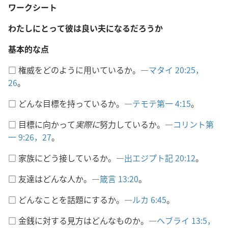
ワークシート
わたしにとって彼は良い夫になるだろうか
基本的な点
□ 権威をどのように用いているか。―
マタイ 20:25，
26
。
□ どんな目標を持っているか。―
テモテ第一 4:15
。
□ 目標に向かって
実際に
努力しているか。―
コリント第
一 9:26，27
。
□ 家族にどう接しているか。―
出エジプト記 20:12
。
□ 友達はどんな人か。―
箴言 13:20
。
□ どんなことを話題にするか。―
ルカ 6:45
。
□ 金銭に対する見方はどんなものか。―
ヘブライ 13:5，