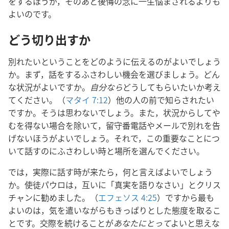
をするほうが，そのあと後悔の念に一生悩まされるよりも
よいのです。
どう切り出すか
別れたいということをどのように伝えるのがよいでしょう
か。まず，話をするふさわしい機会を選びましょう。どん
な状況がよいですか。
自分なら
どうしてもらいたいか考え
てください。（
マタイ 7:12
）他の人の前で知らされたい
ですか。そうは思わないでしょう。また，状況からしてや
むを得ない場合を除いて，留守番電話やメールで別れを告
げないほうがよいでしょう。それで，この重要なことにつ
いて話すのにふさわしい時と場所を選んでください。
では，実際に話す時が来たら，何と言えばよいでしょう
か。使徒パウロは，互いに「真実を語りなさい」とクリス
チャンに勧めました。（
エフェソス 4:25
）ですから最も
よいのは，気を遣いながらもきっぱりとした態度を取るこ
とです。交際を続けることが
あなたにとって
よいと思えな