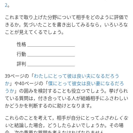
2
。
これまで取り上げた分野について相手をどのように評価で
きるか，気づいたことを書き出してみるなら，いろいろな
ことが見えてくるでしょう。
性格 ＿＿＿＿＿＿＿＿＿＿
行動 ＿＿＿＿＿＿＿＿＿＿
評判 ＿＿＿＿＿＿＿＿＿＿
39ページの「
わたしにとって彼は良い夫になるだろう
か
」や40ページの「
僕にとって彼女は良い妻になるだろ
うか
」の囲みを検討することも役立つでしょう。挙げられ
ている質問は，付き合っている人が結婚相手にふさわしい
かどうかを判断するのに助けとなります。
これらのことを考えて，相手が自分にとって
ふさわしくな
い
と結論した場合，どうしたらよいでしょうか。その場
合，次の重要な質問を考えなければなりません。