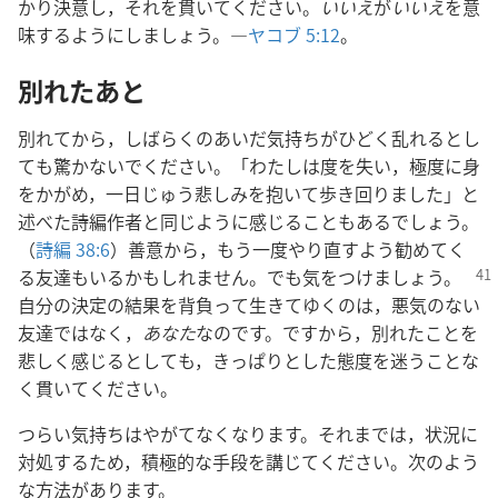
かり決意し，それを貫いてください。
いいえ
が
いいえ
を意
味するようにしましょう。―
ヤコブ 5:12
。
別れたあと
別れてから，しばらくのあいだ気持ちがひどく乱れるとし
ても驚かないでください。「わたしは度を失い，極度に身
をかがめ，一日じゅう悲しみを抱いて歩き回りました」と
述べた詩編作者と同じように感じることもあるでしょう。
（
詩編 38:6
）善意から，もう一度やり直すよう勧めてく
る友達もいるかもしれません。でも気をつけましょう。
自分の決定の結果を背負って生きてゆくのは，悪気のない
友達ではなく，
あなた
なのです。ですから，別れたことを
悲しく感じるとしても，きっぱりとした態度を迷うことな
く貫いてください。
つらい気持ちはやがてなくなります。それまでは，状況に
対処するため，積極的な手段を講じてください。次のよう
な方法があります。