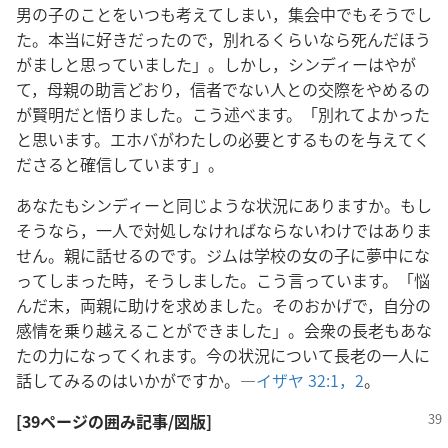
男の子のことをいつも考えてしまい，集会中でもそうでし
た。本当に好きだったので，別れるくらいなら死んだほう
がましと思っていました」。しかし，シンディーはやが
て，母親の助言どおり，信者でない人との交際をやめるの
が賢明だと悟りました。こう述べます。「別れてよかった
と思います。エホバがわたしの必要とするものを与えてく
ださると確信しています」。
あなたもシンディーと同じような状況にありますか。もし
そうなら，一人で対処しなければならないわけではありま
せん。親に話せるのです。ジムは学校の女の子に夢中にな
ってしまった時，そうしました。こう言っています。「悩
んだ末，両親に助けを求めました。そのおかげで，自分の
感情を乗り越えることができました」。会衆の長老もあな
たの力になってくれます。今の状況について長老の一人に
話してみるのはいかがですか。―
イザヤ 32:1，2
。
[39ページの囲み記事/図版]