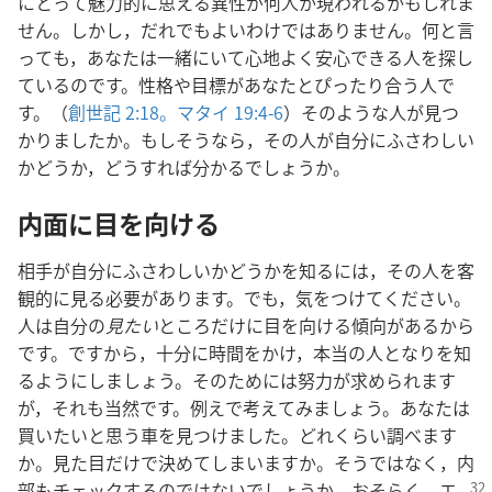
にとって魅力的に思える異性が何人か現われるかもしれま
せん。しかし，だれでもよいわけではありません。何と言
っても，あなたは一緒にいて心地よく安心できる人を探し
ているのです。性格や目標があなたとぴったり合う人で
す。（
創世記 2:18。
マタイ 19:4-6
）そのような人が見つ
かりましたか。もしそうなら，その人が自分にふさわしい
かどうか，どうすれば分かるでしょうか。
内面に目を向ける
相手が自分にふさわしいかどうかを知るには，その人を客
観的に見る必要があります。でも，気をつけてください。
人は自分の
見たい
ところだけに目を向ける傾向があるから
です。ですから，十分に時間をかけ，本当の人となりを知
るようにしましょう。そのためには努力が求められます
が，それも当然です。例えで考えてみましょう。あなたは
買いたいと思う車を見つけました。どれくらい調べます
か。見た目だけで決めてしまいますか。そうではなく，内
部もチェックするのではないでしょうか。
おそらく，エ