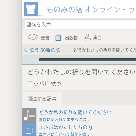
ものみの塔 オンライン・
聖書
出版物
集会
歌う 56番の歌
どうかわたしの祈りを聞いてく
Audio Player
どうかわたしの祈りを聞いてください
エホバに歌う
関連する記事
どうか私の祈りを聞いてください
喜びにあふれてエホバに歌う
エホバはわたしたちの力
エホバに向かって賛美を歌う