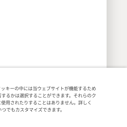
）
クッキーの中には当ウェブサイトが機能するため
否するかは選択することができます。それらのク
イバシー設定
ログイン
JW.ORG
に使用されたりすることはありません。詳しく
いつでもカスタマイズできます。