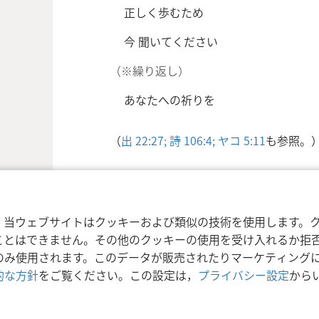
正しく歩むため
今 聞いてください
（※繰り返し）
あなたへの祈りを
（
出 22:27;
詩 106:4;
ヤコ 5:11
も参照。
，当ウェブサイトはクッキーおよび類似の技術を使用します。
ことはできません。その他のクッキーの使用を受け入れるか拒
利用規約
プライバシーに関する方針
プラ
nd Tract Society of Pennsylvania
のみ使用されます。このデータが販売されたりマーケティング
的な方針
をご覧ください。この設定は，
プライバシー設定
から