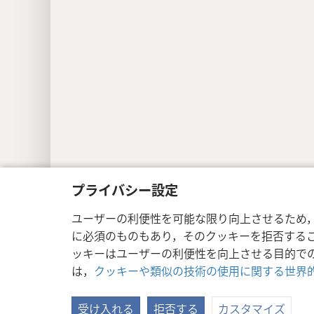
プライバシー設定
ユーザーの利便性を可能な限り向上させるため
に必須のものもあり，そのクッキーを拒否する
Copyright
© 2026 Watch Tower Bible a
ッキーはユーザーの利便性を向上させる目的で
は，
クッキーや類似の技術の使用に関する世界
受け入れる
拒否する
カスタマイズ