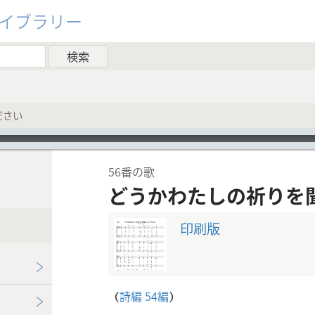
ライブラリー
ださい
56番の歌
どうかわたしの祈りを
印刷版
（
詩編 54編
）