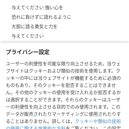
与えてください 強い心を
恐れに負けずに語れるように
大胆に語る勇気と力を
与えてください
エホバよ
プライバシー設定
（
テサ一 2:2;
ヘブ 10:35
も参照。）
ユーザーの利便性を可能な限り向上させるため，当ウェ
ブサイトはクッキーおよび類似の技術を使用します。ク
ッキーの中には当ウェブサイトが機能するために必須の
ものもあり，そのクッキーを拒否することはできませ
ん。その他のクッキーの使用を受け入れるか拒否するか
は選択することができます。それらのクッキーはユーザ
日本語
シェアする
設定
ーの利便性を向上させる目的でのみ使用されます。この
Copyright
© 2026 Watch Tower Bible and Tract Society of Pennsylvania
データが販売されたりマーケティングに使用されたりす
利用規約
プライバシーに関する方針
プライバシー設定
JW.ORG
ることはありません。詳しくは，
クッキーや類似の技術
ログイン
の使用に関する世界的な方針
をご覧ください。この設定