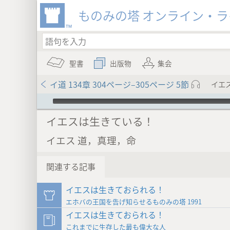
ものみの塔 オンライン・
聖書
出版物
集会
イ道 134章 304ページ–305ページ 5節
イエ
Audio Player
イエスは生きている！
イエス 道，真理，命
関連する記事
イエスは生きておられる！
エホバの王国を告げ知らせるものみの塔 1991
イエスは生きておられる！
これまでに生存した最も偉大な人