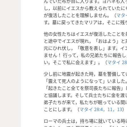
んでいた布が目に入ります。ヨハネも入
し，以前にイエスから教えられていたに
が復活したことを理解しません。（
マタイ
す。墓に戻ってきたマリアは，そこに残
他の女性たちはイエスが復活したことを
と途中でイエスが現れ，
「おはよう」と
元にひれ伏し，「敬意を表し」ます。イ
ません！ 行って，私の兄弟たちに報告
い。そこで私に会えます」。（
マタイ 28
少し前に地震が起きた時，墓を警備して
「震えて死人のようになって」いました
「起きたこと全てを祭司長たちに報告」
と協議します。そして兵士たちに金を渡
弟子たちが来て，私たちが眠っている間
ことにします。（
マタイ 28:4，
11，
13
）
ローマの兵士は，持ち場に就いている時