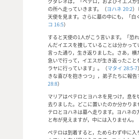
グダレネは，「ペテロ，およびイエスが
の所へ走っていきます。（
ヨハネ 20:2
）
天使を見ます。さらに墓の中にも，「白
コ 16:5
）
すると天使の1人がこう言います。「恐
んだイエスを捜していることは分かって
言った通り，生き返りました。さあ，横
急いで行って，イエスが生き返ったこと
ラヤに行っています」。（
マタイ 28:5-7
きな喜びを抱きつつ」，弟子たちに報告
28:8
）
マリアはペテロとヨハネを見つけ，息を
去りました。どこに置いたのか分かりま
テロとヨハネは墓へ走ります。ヨハネの
と布が見えますが，中には入りません。
ペテロは到着すると，ためらわず中に入