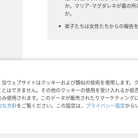
か。マリア･マグダレネが墓の所
か。
弟子たちは女性たちからの報告
利用規約
プライバシーに関する方針
プラ
nd Tract Society of Pennsylvania
，当ウェブサイトはクッキーおよび類似の技術を使用します。
ことはできません。その他のクッキーの使用を受け入れるか拒
のみ使用されます。このデータが販売されたりマーケティング
的な方針
をご覧ください。この設定は，
プライバシー設定
から