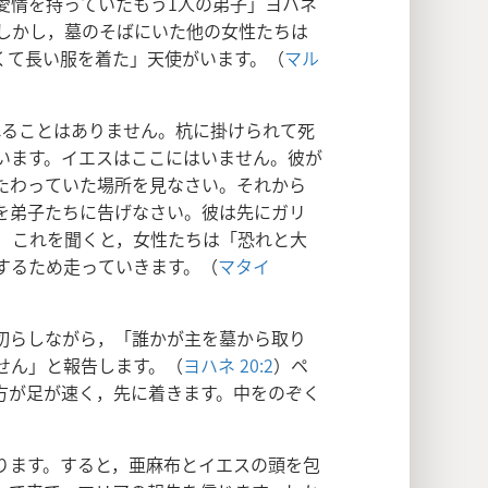
愛情を持っていたもう1人の弟子」ヨハネ
しかし，墓のそばにいた他の女性たちは
くて長い服を着た」天使がいます。（
マル
れることはありません。杭に掛けられて死
います。イエスはここにはいません。彼が
たわっていた場所を見なさい。それから
を弟子たちに告げなさい。彼は先にガリ
）これを聞くと，女性たちは「恐れと大
するため走っていきます。（
マタイ
切らしながら，「誰かが主を墓から取り
せん」と報告します。（
ヨハネ 20:2
）ペ
方が足が速く，先に着きます。中をのぞく
ります。すると，亜麻布とイエスの頭を包