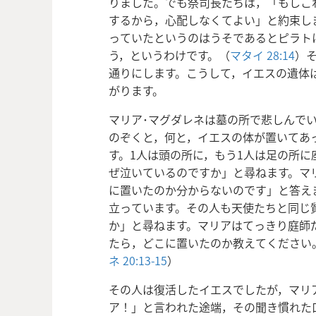
りました。でも祭司長たちは，「もしこ
するから，心配しなくてよい」と約束し
っていたというのはうそであるとピラト
う，というわけです。（
マタイ 28:14
）
通りにします。こうして，イエスの遺体
がります。
マリア･マグダレネは墓の所で悲しんで
のぞくと，何と，イエスの体が置いてあ
す。1人は頭の所に，もう1人は足の所に
ぜ泣いているのですか」と尋ねます。マ
に置いたのか分からないのです」と答え
立っています。その人も天使たちと同じ
か」と尋ねます。マリアはてっきり庭師
たら，どこに置いたのか教えてください
ネ 20:13-15
）
その人は復活したイエスでしたが，マリ
ア！」と言われた途端，その聞き慣れた