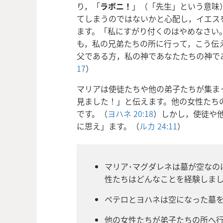
り，「
ラボニ！
」（「先生」という意味
てしまうのではないかと心配し，イエス
ます。「私にすがり付くのはやめなさい
も，私の兄弟たちの所に行って，こう伝
父である方，私の神であなたたちの神で
17
）
マリアは使徒たちや他の弟子たちが集ま
見ました！」と伝えます。他の女性たち
です。（
ヨハネ 20:18
）しかし，使徒や
に思え」ます。（
ルカ 24:11
）
マリア･マグダレネは墓が空なの
性たちはどんなことを経験しま
ペテロとヨハネは空になった墓
他の女性たちが弟子たちの所へ