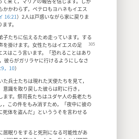
って来て，マリアの報告を信じます。しか
もかかわらず，ペテロもヨハネもイエス
 16:21
）2人は戸惑いながら家に戻りま
ります。
弟子たちに伝えるため走っています。する
声を掛けます。女性たちはイエスの足
エスはこう言います。「恐れることはあり
し，彼らがガリラヤに行けるようにしなさ
:9，10
）
いた兵士たちは現れた天使たちを見て，
。意識を取り戻した彼らは町に行き，
します。祭司長たちはユダヤ人の長老たち
し，この件をもみ消すため，「夜中に彼の
に死体を盗んだ」といううそを言わせる
に居眠りをすると死刑になる可能性があ