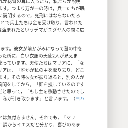
れが総督の耳に入ったら，私たちが説明
ます。つまり万が一の時は，兵士たちが眠
に説明するので，死刑にはならないだろ
それで兵士たちは金を受け取り，言われた
は盗まれたというデマがユダヤ人の間に広
います。彼女が前かがみになって墓の中を
った所に，白い衣服の天使2人が見えま
座っています。天使たちはマリアに，「な
リアは，「誰かが私の主を取り去り，どこ
ます。その時彼女が振り返ると，別の人が
質問をしてから，「誰を捜しているのです
だと思って，「もし主を移動させたのでし
。私が引き取ります」と言います。（
ヨハ
アは気付きません。それでも，「マリ
口調からイエスだと分かり，喜びのあま