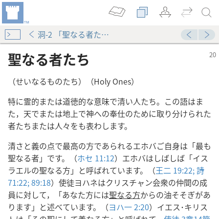
洞-2 「聖なる者たち」
聖なる者たち
（せいなるものたち）（Holy Ones）
特に霊的または道徳的な意味で清い人たち。この語はま
た，天でまたは地上で神への奉仕のために取り分けられた
者たちまたは人々をも表わします。
清さと義の点で最高の方であられるエホバご自身は「最も
聖なる者」です。（
ホセ 11:12
）エホバはしばしば「イス
ラエルの聖なる方」と呼ばれています。（
王二 19:22;
詩
71:22;
89:18
）使徒ヨハネはクリスチャン会衆の仲間の成
員に対して，「あなた方には
聖なる方
からの油そそぎがあ
ります」と述べています。（
ヨハ一 2:20
）イエス･キリス