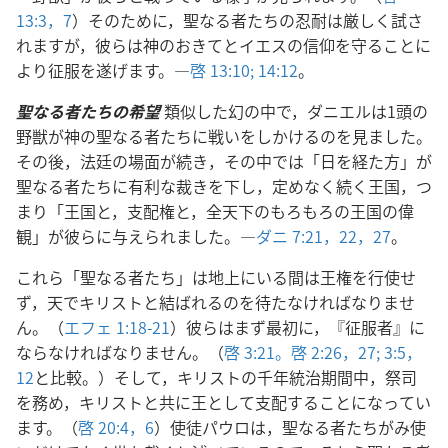
13:3，
7
）そのために，聖なる者たちの忍耐は厳しく試さ
れますが，彼らは神のおきてとイエスの信仰を守ることに
より征服を遂げます。―
啓 13:10;
14:12
。
聖なる者たちの希望
類似した幻の中で，ダニエルは1頭の
野獣が神の聖なる者たちに戦いをしかけるのを見ました。
その後，法廷の場面が続き，その中では「日を経た方」が
聖なる者たちに有利な裁きを下し，定めなく続く王国，つ
まり「王国と，支配権と，全天下のもろもろの王国の偉
観」が彼らに与えられました。―
ダニ 7:21，22，
27
。
これら「聖なる者たち」は地上にいる間は王権を行使せ
ず，天でキリストと結ばれるのを待たなければなりませ
ん。（
エフェ 1:18-21
）彼らはまず最初に，『征服者』に
ならなければなりません。（
啓 3:21。
啓 2:26，27;
3:5，
12
と比較。）そして，キリストの千年統治期間中，祭司
を務め，キリストと共に王として支配することになってい
ます。（
啓 20:4，
6
）使徒パウロは，聖なる者たちがみ使