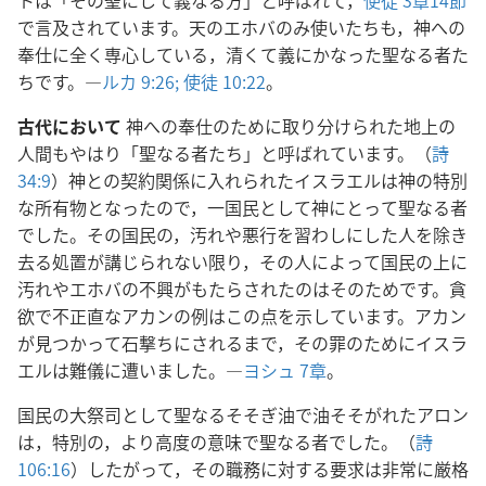
トは「その聖にして義なる方」と呼ばれて，
使徒 3章14節
で言及されています。天のエホバのみ使いたちも，神への
奉仕に全く専心している，清くて義にかなった聖なる者た
ちです。―
ルカ 9:26;
使徒 10:22
。
古代において
神への奉仕のために取り分けられた地上の
人間もやはり「聖なる者たち」と呼ばれています。（
詩
34:9
）神との契約関係に入れられたイスラエルは神の特別
な所有物となったので，一国民として神にとって聖なる者
でした。その国民の，汚れや悪行を習わしにした人を除き
去る処置が講じられない限り，その人によって国民の上に
汚れやエホバの不興がもたらされたのはそのためです。貪
欲で不正直なアカンの例はこの点を示しています。アカン
が見つかって石撃ちにされるまで，その罪のためにイスラ
エルは難儀に遭いました。―
ヨシュ 7章
。
国民の大祭司として聖なるそそぎ油で油そそがれたアロン
は，特別の，より高度の意味で聖なる者でした。（
詩
106:16
）したがって，その職務に対する要求は非常に厳格