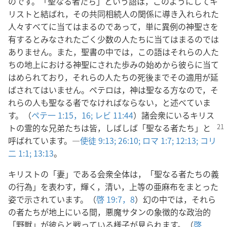
のです。「聖なる者たち」という語は，このようにしてキ
リストと結ばれ，その共同相続人の関係に導き入れられた
人々すべてに当てはまるのであって，単に異例の神聖さを
有するとみなされたごく少数の人たちに当てはまるのでは
ありません。また，聖書の中では，この語はそれらの人た
ちの地上における神聖にされた歩みの始めから彼らに当て
はめられており，それらの人たちの死後までその適用が延
ばされてはいません。ペテロは，神は聖なる方なので，そ
れらの人も聖なる者でなければならない，と述べていま
す。（
ペテ一 1:15，16;
レビ 11:44
）諸会衆にいるキリス
トの霊的な
兄弟たちは皆，しばしば「聖なる者たち」と
呼ばれています。―
使徒 9:13;
26:10;
ロマ 1:7;
12:13;
コリ
二 1:1;
13:13
。
キリストの「妻」である会衆全体は，「聖なる者たちの義
の行為」を表わす，輝く，清い，上等の亜麻布をまとった
姿で示されています。（
啓 19:7，8
）幻の中では，それら
の者たちが地上にいる間，悪魔サタンの象徴的な政治的
「野獣」が彼らと戦っている様子が見られます。（
啓