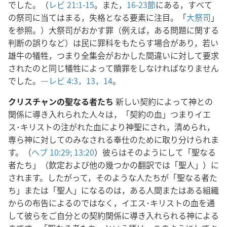
でした。（
レビ 21:1-15
。また，
16-23節
にある，すべて
の祭司に当てはまる，失格となる要素に注目。「
大祭司
」
を参照。）大祭司がおかす罪（例えば，ある問題に関する
判断の誤りなど）は民に罪科をもたらす場合があり，若い
雄牛の犠牲，つまり全集会がおかした間違いに対して要求
されたのと同じ犠牲によって贖罪をしなければなりません
でした。―
レビ 4:3，
13，14
。
クリスチャンの聖なる者たち
新しい契約によって神との
関係に導き入れられた人々は，「契約の血」つまりイエ
ス･キリストの注がれた血により神聖にされ，清められ，
専ら神に対してのみなされる奉仕のために取り分けられま
す。（
ヘブ 10:29;
13:20
）彼らはそのようにして「聖なる
者たち」（欽定および他の幾つかの翻訳では「聖人」）に
されます。したがって，そのような人たちが「聖なる者た
ち」または「聖人」になるのは，ある人間またはある組織
からの布告によるのではなく，イエス･キリストの血を通
して彼らをご自分との契約関係に導き入れられる神による