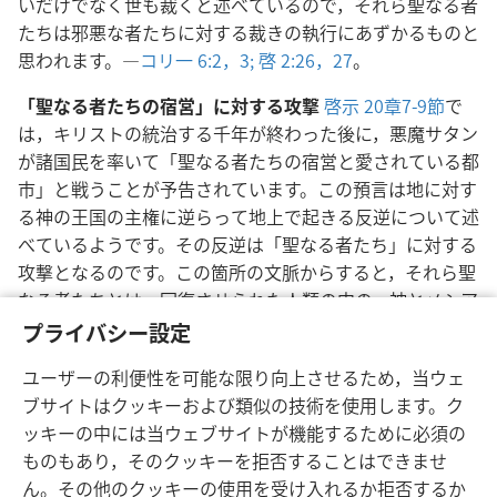
いだけでなく世も裁くと述べているので，それら聖なる者
たちは邪悪な者たちに対する裁きの執行にあずかるものと
思われます。―
コリ一 6:2，3;
啓 2:26，27
。
「聖なる者たちの宿営」に対する攻撃
啓示 20章7-9節
で
は，キリストの統治する千年が終わった後に，悪魔サタン
が諸国民を率いて「聖なる者たちの宿営と愛されている都
市」と戦うことが予告されています。この預言は地に対す
る神の王国の主権に逆らって地上で起きる反逆について述
べているようです。その反逆は「聖なる者たち」に対する
攻撃となるのです。この箇所の文脈からすると，それら聖
なる者たちとは，回復させられた人類の中の，神とメシア
の王国に忠誠を保っている人たちのことであると思われま
プライバシー設定
す。―「
神聖
」を参照。
ユーザーの利便性を可能な限り向上させるため，当ウェ
ブサイトはクッキーおよび類似の技術を使用します。ク
ッキーの中には当ウェブサイトが機能するために必須の
ものもあり，そのクッキーを拒否することはできませ
ん。その他のクッキーの使用を受け入れるか拒否するか
日本語
シェアする
設定