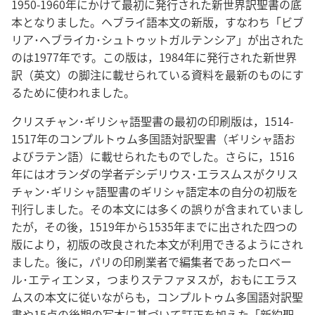
1950-1960年にかけて最初に発行された新世界訳聖書の底
本となりました。ヘブライ語本文の新版，すなわち「ビブ
リア･ヘブライカ･シュトゥットガルテンシア」が出された
のは1977年です。この版は，1984年に発行された新世界
訳（英文）の脚注に載せられている資料を最新のものにす
るために使われました。
クリスチャン･ギリシャ語聖書の最初の印刷版は，1514-
1517年のコンプルトゥム多国語対訳聖書（ギリシャ語お
よびラテン語）に載せられたものでした。さらに，1516
年にはオランダの学者デシデリウス･エラスムスがクリス
チャン･ギリシャ語聖書のギリシャ語定本の自分の初版を
刊行しました。その本文には多くの誤りが含まれていまし
たが，その後，1519年から1535年までに出された四つの
版により，初版の改良された本文が利用できるようにされ
ました。後に，パリの印刷業者で編集者であったロベー
ル･エティエンヌ，つまりステファヌスが，おもにエラス
ムスの本文に従いながらも，コンプルトゥム多国語対訳聖
書や15点の後期の写本に基づいて訂正を加えた「新約聖