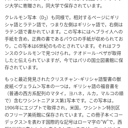
ジ大学に寄贈され，同大学で保存されています。
クレルモン写本（D
）も同様で，相対するページにギリ
2
シャ語とラテン語で，つまり左側はギリシャ語で，右側は
ラテン語で書かれています。この写本にはヘブライ人への
手紙を含め，正典の書であるパウロの手紙が収められてお
り，この写本は6世紀のものとされています。それはフラ
ンスのクレルモンで見つけられ，テオドール･ベザが取得
したと伝えられていますが，今ではパリの国立図書館に保
存されています。
もっと最近発見されたクリスチャン･ギリシャ語聖書の獣
皮紙＜ヴェラム＞写本の一つは，ギリシャ語の福音書を
（普通の西方系配列のマタイ，ヨハネ，ルカ，マルコの順
で）含むワシントニアヌス第1写本です。この写本は，
1906年にエジプトで取得され，米国，ワシントン特別区
のフリーア美術館に保存されています。この冊子本＜コー
デックス＞を表わす国際的な記号はローマ字の“W”で，西