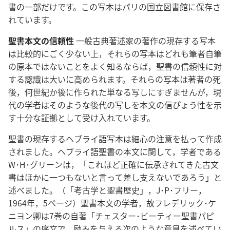
書の一部だけです。この写本はパリの国立図書館に保存さ
れています。
聖書本文の信頼性
一般古典著述家の著作の現存する写本
は比較的にごく少ない上，それらの写本はどれも筆者自筆
の原本ではないことをよく知るならば，聖書の信頼性に対
する認識は大いに高められます。それらの写本は著者の死
後，何世紀か後に作られた単なる写しにすぎませんが，現
代の学者はそのような後代の写しを本文の信ぴょう性を示
す十分な証拠として受け入れています。
聖書の現存するヘブライ語写本は細心の注意を払って作成
されました。ヘブライ語聖書の本文に関して，学者である
W･H･グリーンは，「これほど正確に伝承されてきた古文
書はほかに一つもないと言って差し支えないであろう」と
述べました。（「考古学と聖書歴史」，J･P･フリー，
1964年，5ページ）聖書本文の学者，故フレデリック･ケ
ニヨン卿は7巻の自著「チェスター･ビーティー聖書パピ
ルス」の序文で，励みを与える次のような意見を述べてい