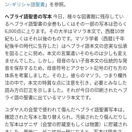
ン･ギリシャ語聖書
」を参照。
ヘブライ語聖書の写本
今日，様々な図書館に残存してい
るヘブライ語聖書の全巻もしくはその一部の写本は恐らく
6,000点に上ります。その大半はマソラ本文で，西暦10世
紀もしくはそれ以後のものです。マソラ学者（西暦1千年
紀後半の時代に生存した）はヘブライ語本文の忠実な伝承
を図ることに努め，本文の言葉遣いそのものは少しも変え
ませんでした。しかし，母音のない子音本文の伝統的な発
音を保存するため，母音符号とアクセント記号の打ち方の
体系を考案しました。その上，彼らのマソラ，つまり欄外
注の中で，本文の特異な点に注意を引き，必要とみなした
読み方の訂正を示しました。それが今日の印刷されたヘブ
ライ語の聖書に出ているマソラ本文です。
ユダヤ人の会堂で使われて傷んだヘブライ語聖書写本は，
確認された写本と取り替えられ，汚損されたり傷んだりし
た写本はゲニザ（会堂の貯蔵室もしくは物置）に貯蔵され
ました。最後に，ゲニザが一杯になると，写本は除去さ