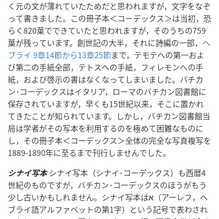
く元の文が薄れていたためだと思われますが，文字をなぞ
って書きました。この冊子本＜コーデックス＞は当初，恐
らく820葉でできていたと思われますが，そのうちの759
葉が残っています。創世記の大半，それに詩編の一部，
ヘ
ブライ 9章14節から13章25節
まで，テモテへの第一およ
び第二の手紙全部，テトスへの手紙，フィレモンへの手
紙，および啓示の書はなくなってしまいました。バチカ
ン･コーデックスはイタリア，ローマのバチカン図書館に
保存されていますが，早くも15世紀以来，そこに置かれ
てきたことが知られています。しかし，バチカン図書館当
局は学者がその写本を利用するのを極めて困難なものに
し，その冊子本＜コーデックス＞全体の完全な写真複写を
1889-1890年に至るまで刊行しませんでした。
シナイ写本
シナイ写本（シナイ･コーデックス）も西暦4
世紀のものですが，バチカン･コーデックスのほうがもう
少し古いかもしれません。シナイ写本はא（アーレフ，ヘ
ブライ語アルファベットの第1字）という記号で表わされ