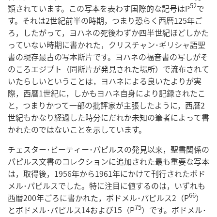
52
類されています。この写本を表わす国際的な記号はP
で
す。それは2世紀前半の時期，つまり恐らく西暦125年ご
ろ，したがって，ヨハネの死後わずか四半世紀ほどしかた
っていない時期に書かれた，クリスチャン･ギリシャ語聖
書の現存最古の写本断片です。ヨハネの福音書の写しがそ
のころエジプト（同断片が発見された場所）で流布されて
いたらしいということは，ヨハネによる良いたよりが実
際，西暦1世紀に，しかもヨハネ自身により記録されたこ
と，つまりかつて一部の批評家が主張したように，西暦2
世紀もかなり経過した時分にだれか未知の筆者によって書
かれたのではないことを示しています。
チェスター･ビーティー･パピルスの発見以来，聖書関係の
パピルス文書のコレクションに追加された最も重要な写本
は，取得後，1956年から1961年にかけて刊行されたボド
メル･パピルスでした。特に注目に値するのは，いずれも
66
西暦200年ごろに書かれた，ボドメル･パピルス2（P
）
75
とボドメル･パピルス14および15（P
）です。ボドメル･