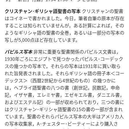
クリスチャン･ギリシャ語聖書の写本
クリスチャンの聖書
はコイネーで書かれました。今日，筆者自筆の原本が存在
することは知られていませんが，ある計算によれば，その
ようなギリシャ語の聖書の全巻，あるいは一部分の写本の
写しが5,000点ほど存在しています。
パピルス写本
非常に重要な聖書関係のパピルス文書は，
1930年ごろにエジプトで見つかったパピルス･コーデック
スの幾つかの写本で，それらの写本は1931年に買い取ら
れた旨発表されました。それらギリシャ語の冊子本＜コー
デックス＞（西暦2世紀から4世紀のもの）の幾つかに
は，ヘブライ語聖書の八つの書（創世記，民数記，申命
記，イザヤ書，エレミヤ書，エゼキエル書，ダニエル書，
およびエステル記）の一部が収められており，三つの書に
はクリスチャン･ギリシャ語聖書の15の書の一部が含まれ
ています。聖書のそれらパピルス写本の大半はアメリカ人
の写本収集家，A･チェスター･ビーティーにより購入さ