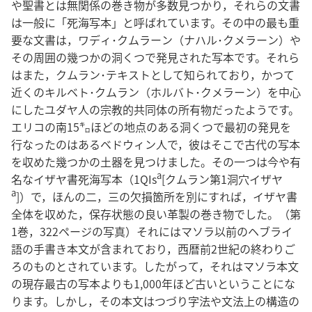
や聖書とは無関係の巻き物が多数見つかり，それらの文書
は一般に「死海写本」と呼ばれています。その中の最も重
要な文書は，ワディ･クムラーン（ナハル･クメラーン）や
その周囲の幾つかの洞くつで発見された写本です。それら
はまた，クムラン･テキストとして知られており，かつて
近くのキルベト･クムラン（ホルバト･クメラーン）を中心
にしたユダヤ人の宗教的共同体の所有物だったようです。
エリコの南15㌔ほどの地点のある洞くつで最初の発見を
行なったのはあるベドウィン人で，彼はそこで古代の写本
を収めた幾つかの土器を見つけました。その一つは今や有
a
名なイザヤ書死海写本（1QIs
[クムラン第1洞穴イザヤ
a
]）で，ほんの二，三の欠損箇所を別にすれば，イザヤ書
全体を収めた，保存状態の良い革製の巻き物でした。（第
1巻，322ページの写真）それにはマソラ以前のヘブライ
語の手書き本文が含まれており，西暦前2世紀の終わりご
ろのものとされています。したがって，それはマソラ本文
の現存最古の写本よりも1,000年ほど古いということにな
ります。しかし，その本文はつづり字法や文法上の構造の