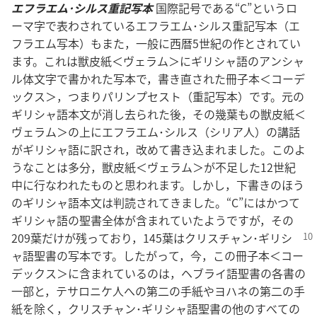
エフラエム･シルス重記写本
国際記号である“C”というロ
ーマ字で表わされているエフラエム･シルス重記写本（エ
フラエム写本）もまた，一般に西暦5世紀の作とされてい
ます。これは獣皮紙＜ヴェラム＞にギリシャ語のアンシャ
ル体文字で書かれた写本で，書き直された冊子本＜コーデ
ックス＞，つまりパリンプセスト（重記写本）です。元の
ギリシャ語本文が消し去られた後，その幾葉もの獣皮紙＜
ヴェラム＞の上にエフラエム･シルス（シリア人）の講話
がギリシャ語に訳され，改めて書き込まれました。このよ
うなことは多分，獣皮紙＜ヴェラム＞が不足した12世紀
中に行なわれたものと思われます。しかし，下書きのほう
のギリシャ語本文は判読されてきました。“C”にはかつて
ギリシャ語の聖書全体が含まれていたようですが，その
209葉だけが残っており，145葉はクリスチャン･
ギリシ
ャ語聖書の写本です。したがって，今，この冊子本＜コー
デックス＞に含まれているのは，ヘブライ語聖書の各書の
一部と，テサロニケ人への第二の手紙やヨハネの第二の手
紙を除く，クリスチャン･ギリシャ語聖書の他のすべての