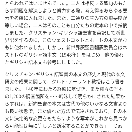
とらわれてはいませんでした。二人は相反する聖句のもた
らす問題を解決しようと努力する際，考え得るあらゆる要
素を考慮に入れました。また，二通りの読み方の重要度が
等しい場合，二人はそのことも自分たちの定本の中で指摘
しました。クリスチャン･ギリシャ語聖書を英訳して新世
界訳を作るのに，このウェストコットとホートの本文がお
もに使われました。しかし，新世界訳聖書翻訳委員会はネ
ストレのギリシャ語本文（1948年）をはじめ，他の優れ
たギリシャ語本文も参考にしました。
クリスチャン･ギリシャ語聖書の本文の歴史と現代の本文
研究の成果に関して，クルト･アーラント教授はこう書き
ました。「40年にわたる経験に基づき，また種々の写本
の1,200の調査箇所を……吟味して明らかにされた結果か
らすれば，新約聖書の本文は古代の他のいかなる文書より
も良い状態で，また優れた方法で伝達されており，その本
文に決定的な変更をもたらすような写本がこれから見つか
る可能性は無に等しいと断定することができる」― Das