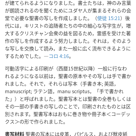
が建てられるようになりました。書士たちは，神のみ言葉
が朗読されるのを聞くためにユダヤ人が集まるそれらの会
堂で必要な聖書の写しを作成しました。（
使徒 15:21
）後
代には，キリストの追随者たちの中の細心な写字生が，増
大するクリスチャン会衆の益を図るため，霊感を受けた著
作の写しを作成するよう努力しました。それは，そのよう
な写しを交換して読み，また一般に広く流布できるように
するためでした。―
コロ 4:16
。
可動活字による印刷が（西暦15世紀以降）一般に行なわ
れるようになる以前は，聖書の原本やその写しは手で書か
れました。それで，それらは写本（手書き本; 英語，
manuscript; ラテン語，manu scriptus，「手で書かれ
た」）と呼ばれました。聖書写本とは聖書の全巻もしくは
その一部の手書きの写しのことで，印刷されたものとは区
別されます。聖書写本はおもに巻き物や冊子本＜コーデッ
クス＞の形で作られました。
書写材料
聖書の写本には皮革，パピルス，および獣皮紙