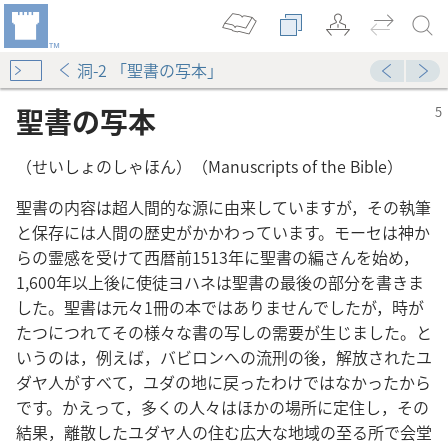
洞-2 「聖書の写本」
聖書の写本
（せいしょのしゃほん）（Manuscripts of the Bible）
聖書の内容は超人間的な源に由来していますが，その執筆
と保存には人間の歴史がかかわっています。モーセは神か
の本文
らの霊感を受けて西暦前1513年に聖書の編さんを始め，
』
1,600年以上後に使徒ヨハネは聖書の最後の部分を書きま
した。聖書は元々1冊の本ではありませんでしたが，時が
たつにつれてその様々な書の写しの需要が生じました。と
れるのか
いうのは，例えば，バビロンへの流刑の後，解放されたユ
ダヤ人がすべて，ユダの地に戻ったわけではなかったから
です。かえって，多くの人々はほかの場所に定住し，その
結果，離散したユダヤ人の住む広大な地域の至る所で会堂