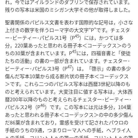
れ，今ではアイルランドのダブリンで保存されています。
残りの写本は米国のミシガン大学その他が取得しました。
聖書関係のパピルス文書を表わす国際的な記号は，小さな
上付きの数字を伴うローマ字の大文字“P”です。チェスタ
45
ー･ビーティー･パピルス1号（P
）には，かつては多
分，220葉あったと思われる冊子本＜コーデックス＞のう
45
ちの30葉が含まれています。P
には，四福音書と「使徒
たちの活動」の書の一部が含まれています。チェスター･
47
ビーティー･パピルス3号（P
）は，「啓示」の書の多少
傷んだ写本10葉から成る断片状の冊子本＜コーデックス
＞です。これら二つのパピルス写本は西暦3世紀以降のも
のと考えられています。大変注目に値する写本は，大体西
暦200年以降のものと考えられるチェスター･ビーティー･
46
パピルス2号（P
）です。この写本には元は多分，104葉
あったと思われる冊子本＜コーデックス＞の中の多少傷ん
だ86葉が含まれており，霊感を受けて記されたパウロの
手紙のうちの9通，つまりローマ人への手紙，ヘブライ人
への手紙，コリント人への第一の手紙，コリント人への第