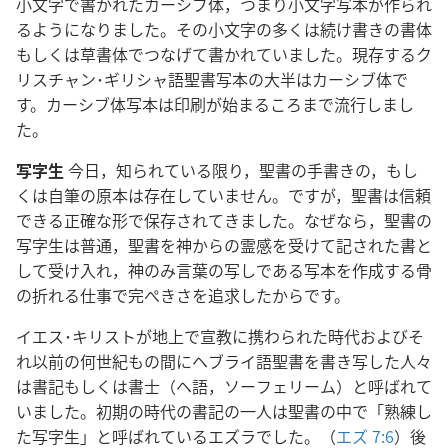
小文字で書かれたカーシブ体，つまり小文字写本が作られ
るようになりました。その小文字の多くは続け書きの書体
もしくは草書体でつなげて書かれていました。現存するク
リスチャン･ギリシャ語聖書写本の大半はカーシブ体で
す。カーシブ体写本は印刷が始まるころまで流行しまし
た。
写字生
今日，知られている限り，聖書の手書きの，もし
くは自筆の原本は存在していません。ですが，聖書は信頼
できる正確な形で保存されてきました。なぜなら，聖書の
写字生は普通，聖書を神からの霊感を受けて記された書と
して受け入れ，神のみ言葉の写しである写本を作成する骨
の折れる仕事で完ぺきさを追求したからです。
イエス･キリストが地上で宣教に携わられた時代およびそ
れ以前の何世紀もの間にヘブライ語聖書を書き写した人々
は書記もしくは書士（ヘ語，ソーフェリーム）と呼ばれて
いました。初期の時代の書記の一人は聖書の中で「熟練し
た写字生」と呼ばれているエズラでした。（
エズ 7:6
）後