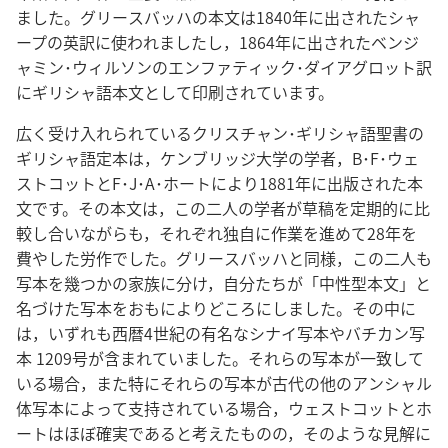
ました。グリースバッハの本文は1840年に出されたシャ
ープの英訳に使われましたし，1864年に出されたベンジ
ャミン･ウィルソンのエンファティック･ダイアグロット訳
にギリシャ語本文として印刷されています。
広く受け入れられているクリスチャン･ギリシャ語聖書の
ギリシャ語定本は，ケンブリッジ大学の学者，B･F･ウェ
ストコットとF･J･A･ホートにより1881年に出版された本
文です。その本文は，この二人の学者が草稿を定期的に比
較し合いながらも，それぞれ独自に作業を進めて28年を
費やした労作でした。グリースバッハと同様，この二人も
写本を幾つかの家族に分け，自分たちが「中性型本文」と
名づけた写本をおもによりどころにしました。その中に
は，いずれも西暦4世紀の有名なシナイ写本やバチカン写
本 1209号が含まれていました。それらの写本が一致して
いる場合，また特にそれらの写本が古代の他のアンシャル
体写本によって支持されている場合，ウェストコットとホ
ートはほぼ確実であると考えたものの，そのような見解に