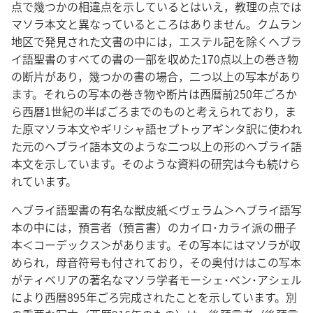
点で幾つかの相違点を示しているとはいえ，教理の点では
マソラ本文と異なっているところはありません。クムラン
地区で発見された文書の中には，エステル記を除くヘブラ
イ語聖書のすべての書の一部を収めた170点以上の巻き物
の断片があり，幾つかの書の場合，二つ以上の写本があり
ます。それらの写本の巻き物や断片は西暦前250年ごろか
ら西暦1世紀の半ばごろまでのものと考えられており，ま
た原マソラ本文やギリシャ語セプトゥアギンタ訳に使われ
た元のヘブライ語本文のような二つ以上の形のヘブライ語
本文を示しています。そのような資料の研究は今も続けら
れています。
ヘブライ語聖書の有名な獣皮紙＜ヴェラム＞ヘブライ語写
本の中には，預言者（預言書）のカイロ･カライ派の冊子
本＜コーデックス＞があります。その写本にはマソラが収
められ，母音符号も付されており，その奥付けはこの写本
がティベリアの著名なマソラ学者モーシェ･ベン･アシェル
により西暦895年ごろ完成されたことを示しています。別