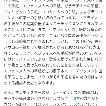
二の手紙，エフェソス人への手紙，ガラテア人への手紙，
フィリピ人への手紙，コロサイ人への手紙，およびテサロ
ニケ人への第一の手紙が収められています。ヘブライ人へ
の手紙がこの初期の冊子本＜コーデックス＞に含まれてい
ることは注目に値します。ヘブライ人への手紙には筆者の
名が示されていないので，これがパウロの著作かどうかは
しばしば論議されてきました。しかし，この手紙が，専ら
46
パウロの手紙だけで構成されていると思われるP
に含ま
れていることは，ヘブライ人への手紙が西暦200年ごろの
初期クリスチャンにより，霊感を受けて記された使徒パウ
ロの書として受け入れられていたことを示唆しています。
エフェソス人への手紙がこの冊子本＜コーデックス＞に出
て来ることもまた，パウロがその手紙を書いたのではない
とする議論の反証となります。
英国，マンチェスターのジョン･ライランズ図書館には，
ヨハネの福音書の小さなパピルス断片（
18章
の幾節かを
含む）があり，これはライランズ･パピルス457として分