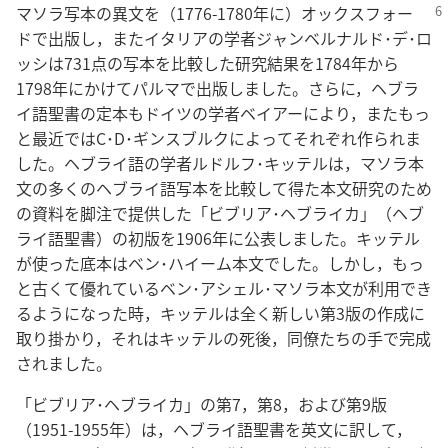
マソラ写本の異文を
（1776-1780年に）オックスフォー
ドで出版し，またイタリアの学者ジャンベルナルド･デ･ロ
ッシは731点の写本を比較した研究結果を1784年から
1798年にかけてパルマで出版しました。さらに，ヘブラ
イ語聖書の定本もドイツの学者ベイアーにより，またもっ
と最近ではC･D･ギンスブルクによってそれぞれ作られま
した。ヘブライ語の学者ルドルフ･キッテルは，マソラ本
文の多くのヘブライ語写本を比較して得た本文研究のため
の資料を脚注で提供した「ビブリア･ヘブライカ」（ヘブ
ライ語聖書）の初版を1906年に公表しました。キッテル
が使った底本はベン･ハイーム本文でした。しかし，もっ
と古くて優れているベン･アシェル･マソラ本文が利用でき
るようになった時，キッテルは全く新しい第3版の作成に
取り掛かり，それはキッテルの死後，同僚たちの手で完成
されました。
「ビブリア･ヘブライカ」の第7，第8，および第9版
（1951-1955年）は，ヘブライ語聖書を英文に訳して，