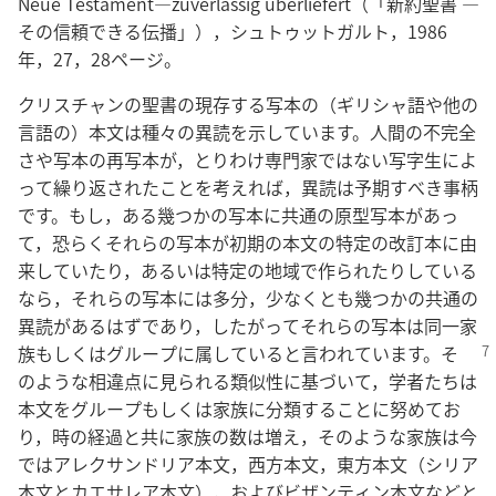
Neue Testament—zuverlässig überliefert（「新約聖書 ―
その信頼できる伝播」），シュトゥットガルト，1986
年，27，28ページ。
クリスチャンの聖書の現存する写本の（ギリシャ語や他の
言語の）本文は種々の異読を示しています。人間の不完全
さや写本の再写本が，とりわけ専門家ではない写字生によ
って繰り返されたことを考えれば，異読は予期すべき事柄
です。もし，ある幾つかの写本に共通の原型写本があっ
て，恐らくそれらの写本が初期の本文の特定の改訂本に由
来していたり，あるいは特定の地域で作られたりしている
なら，それらの写本には多分，少なくとも幾つかの共通の
異読があるはずであり，したがってそれらの写本は同一家
族もしくはグループに属し
ていると言われています。そ
のような相違点に見られる類似性に基づいて，学者たちは
本文をグループもしくは家族に分類することに努めてお
り，時の経過と共に家族の数は増え，そのような家族は今
ではアレクサンドリア本文，西方本文，東方本文（シリア
本文とカエサレア本文），およびビザンティン本文などと