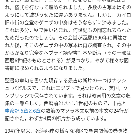
れ，儀式を行なって埋められました。多数の古写本はその
ようにして滅びうせたに違いありません。しかし，カイロ
旧市街の会堂のゲニザの中身はそうならずに済みました。
それは多分，壁で囲い込まれ，何世紀もの間忘れ去られた
ためだったのでしょう。その会堂が西暦1890年に再建さ
れた後，そこのゲニザの中の写本は再び調査され，その中
からかなり完全なヘブライ語聖書写本や断片（その一部は
西暦6世紀のものとされる）が見つかり，やがて様々な図
書館に収められるようになりました。
聖書の章句を書いた現存する最古の断片の一つはナッシ
ュ･パピルスで，これはエジプトで見つけられ，英国，ケ
ンブリッジで保存されています。それは教育用の文章の収
集の一部らしく，西暦前2ないし1世紀のもので，十戒と
申命記 5章と
6章
の数節のマソラ本文以前の本文の24行が
記された，わずか4葉の断片から成っています。
1947年以来，死海西岸の様々な地区で聖書関係の巻き物