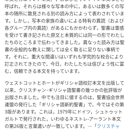
呼ばれ，それらは様々な写本の中に，あるいは数多くの写
本の随所に散見される別の読み方によって表わされていま
す。しかし，写本の家族の違いによる特有の異読（および
各グループ内の異読）があるにもかかわらず，聖書は霊感
を受けて書き記された原文と本質的には同一の形でわたし
たちのところまで伝わってきました。異なった読み方は聖
書の全般的な教えに関しては全く取るに足りない事柄で
す。それに，重大な間違いはいずれも学究的な校合により
訂正されてきたので，今日，わたしたちは信ぴょう性に富
む，信頼できる本文を持っています。
ウェストコットとホートがギリシャ語校訂本文を出版して
以来，クリスチャン･ギリシャ語聖書の幾つかの批評版が
出版されました。中でも注目に値するのは，聖書協会世界
連盟の発行した「ギリシャ語新約聖書」で，今ではその第
3版があります。これは，1979年にドイツ，シュトゥット
ガルトで発行された，いわゆるネストレ-アーラント本文
の第26版と言葉遣いが一致しています。―「
クリスチャ