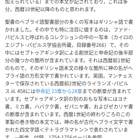
加えられている）までの本文が記されており，これは多
分，西暦10世紀以降のものと思われます。
聖書のヘブライ語聖書部分の多くの写本はギリシャ語で書
かれました。その中でも特に注目に値するのは，ファド･
パピルスと呼ばれるコレクションの中の一写本（カイロの
エジプト･パピルス学協会所蔵，目録番号266）で，その
中にはセプトゥアギンタ訳による創世記と申命記の後半部
分の幾つかの箇所が含まれています。それは西暦前1世紀
のもので，そのギリシャ語本文の様々な箇所に神の名がヘ
ブライ語の方形文字で書かれています。英国，マンチェス
ターで保存されている西暦前2世紀のライランズ･パピル
ス iii. 458には
申命記 23章から28章
までの断章が含まれて
います。セプトゥアギンタ訳の別のおもな写本にはヨナ
書，ミカ書，ハバクク書，ゼパニヤ書，およびゼカリヤ書
の断章が含まれています。西暦1世紀の終わりごろのこの
革製の巻き物の本文では，神の名が古代ヘブライ文字で書
かれた四文字語＜テトラグラマトン＞で表わされていま
す。―新世，付録，1754-1756ページを参照。