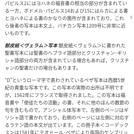
パピルス2にはヨハネの福音書の相当の部分が含まれてい
る一方，ボドメル･パピルス14および15にはルカによる書
とヨハネによる書のかなり
の箇所が含まれており，これ
ら後者の写本は本文上，バチカン写本1209号に非常に近
いものです。
獣皮紙＜ヴェラム＞写本
獣皮紙＜ヴェラム＞に書かれた
聖書写本には聖書のヘブライ語部分とクリスチャン･ギリ
シャ語部分の両方が含まれている場合もあれば，クリスチ
ャンの聖書だけの場合もあります。
“D”というローマ字で表わされているベザ写本は西暦5世
紀の貴重な写本です。この写本の実際の出所は不明です
が，1562年にフランスで取得されました。この写本は福
音書や「使徒たちの活動」の書，それに他のほんの数節の
句を含むもので，アンシャル体写本で，左側のページはギ
リシャ語で書かれており，右側のページには左側に対応す
るラテン語の本文が出ています。この冊子本＜コーデック
ス＞は1581年にテオドール･ベザにより英国のケンブリッ