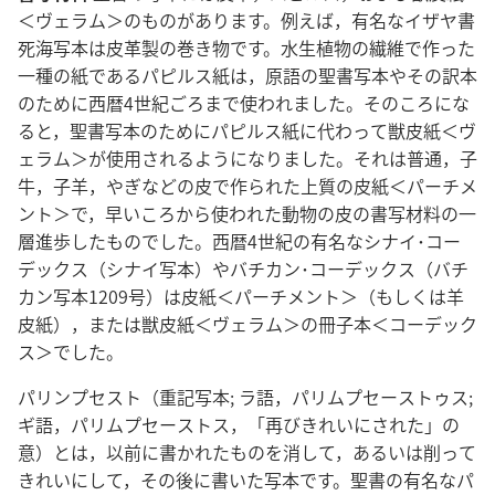
＜ヴェラム＞のものがあります。例えば，有名なイザヤ書
死海写本は皮革製の巻き物です。水生植物の繊維で作った
一種の紙であるパピルス紙は，原語の聖書写本やその訳本
のために西暦4世紀ごろまで使われました。そのころにな
ると，聖書写本のためにパピルス紙に代わって獣皮紙＜ヴ
ェラム＞が使用されるようになりました。それは普通，子
牛，子羊，やぎなどの皮で作られた上質の皮紙＜パーチメ
ント＞で，早いころから使われた動物の皮の書写材料の一
層進歩したものでした。西暦4世紀の有名なシナイ･コー
デックス（シナイ写本）やバチカン･コーデックス（バチ
カン写本1209号）は皮紙＜パーチメント＞（もしくは羊
皮紙），または獣皮紙＜ヴェラム＞の冊子本＜コーデック
ス＞でした。
パリンプセスト（重記写本; ラ語，パリムプセーストゥス;
ギ語，パリムプセーストス，「再びきれいにされた」の
意）とは，以前に書かれたものを消して，あるいは削って
きれいにして，その後に書いた写本です。聖書の有名なパ