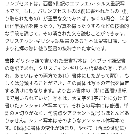
リンプセストは，西暦5世紀のエフラエム･シルス重記写
本です。もし，パリンプセストの以前に書かれたもの（削
り取られたもの）が重要な文であれば，多くの場合，学者
は化学薬品を使ったり，写真を撮ったりするなどの技術的
な手段を講じて，その消された文を読むことができます。
クリスチャン･ギリシャ語聖書のある写本は聖書日課，つ
まり礼拝の際に使う聖書の抜粋された章句です。
書体
ギリシャ語で書かれた聖書写本は（ヘブライ語聖書
の翻訳であれ，クリスチャン･ギリシャ語聖書の写しであ
れ，あるいはその両方であれ）書体にしたがって類別，も
しくは分類することができ，その書体は写本の年代を算定
する助けにもなります。より古い書体の（特に西暦9世紀
まで用いられていた）写本は，大文字を1字ごとに分けて
書いたアンシャル体写本です。それらの写本には普通，単
語の区切りがなく，句読点やアクセント記号もほとんどあ
りません。シナイ写本はそのようなアンシャル体写本で
す。6世紀に書体の変化が始まり，やがて（西暦9世紀に）