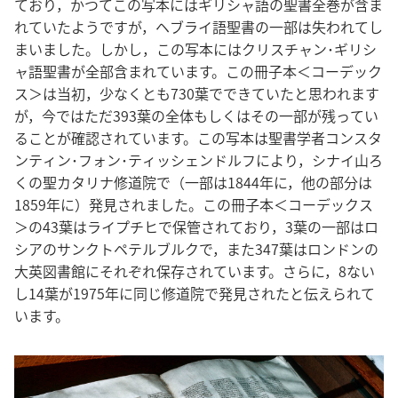
ており，かつてこの写本にはギリシャ語の聖書全巻が含ま
れていたようですが，ヘブライ語聖書の一部は失われてし
まいました。しかし，この写本にはクリスチャン･ギリシ
ャ語聖書が全部含まれています。この冊子本＜コーデック
ス＞は当初，少なくとも730葉でできていたと思われます
が，今ではただ393葉の全体もしくはその一部が残ってい
ることが確認されています。この写本は聖書学者コンスタ
ンティン･フォン･ティッシェンドルフにより，シナイ山ろ
くの聖カタリナ修道院で（一部は1844年に，他の部分は
1859年に）発見されました。この冊子本＜コーデックス
＞の43葉はライプチヒで保管されており，3葉の一部はロ
シアのサンクトペテルブルクで，また347葉はロンドンの
大英図書館にそれぞれ保存されています。さらに，8ない
し14葉が1975年に同じ修道院で発見されたと伝えられて
います。