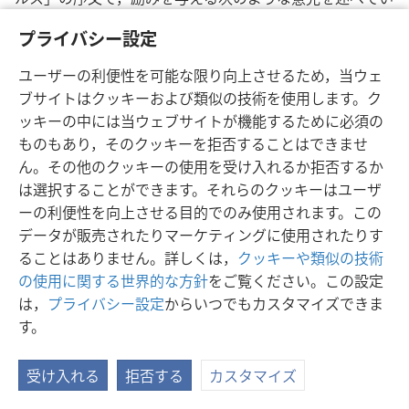
ます。「これら[パピルス写本]を調査して得られた最初
プライバシー設定
の，かつ最も重要な結論は，現存する本文が基本的に確実
なものであることをそれらが確証しているという，満足の
ユーザーの利便性を可能な限り向上させるため，当ウェ
ゆく結論である。旧約および新約のいずれにおいても，顕
ブサイトはクッキーおよび類似の技術を使用します。ク
著なもしくは根本的な異読は認められない。重要な意味を
ッキーの中には当ウェブサイトが機能するために必須の
持つ語句の削除や挿入はなく，大切な事実や教理に影響を
ものもあり，そのクッキーを拒否することはできませ
及ぼす異読もない。本文の異読が影響するのは，語順や細
ん。その他のクッキーの使用を受け入れるか拒否するか
かな言葉遣いといった小さな点である。……しかし，これ
は選択することができます。それらのクッキーはユーザ
らの写本の本質的な重要性は，それらの写本がこれまで利
ーの利便性を向上させる目的でのみ使用されます。この
用できたものよりさらに初期の年代の証拠により，現存す
データが販売されたりマーケティングに使用されたりす
る我々の本文が元の完全な形を保っていることを確証して
ることはありません。詳しくは，
クッキーや類似の技術
いるという点である。この点で，それらの写本を取得した
の使用に関する世界的な方針
をご覧ください。この設定
のは画期的な価値のある事柄である」― ロンドン，1933
は，
プライバシー設定
からいつでもカスタマイズできま
年，分冊I，15ページ。
す。
クリスチャン･ギリシャ語聖書に関して，フレデリック･ケ
受け入れる
拒否する
カスタマイズ
ニヨン卿は次のように述べました。「したがって，原文が
まとめられた年代と現存する最初期の証拠の年代との隔た