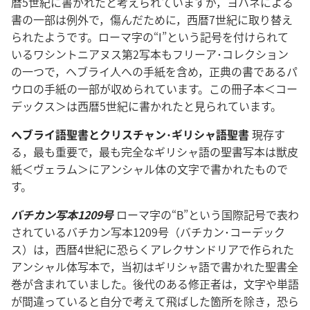
暦5世紀に書かれたと考えられていますが，ヨハネによる
書の一部は例外で，傷んだために，西暦7世紀に取り替え
られたようです。ローマ字の“I”という記号を付けられて
いるワシントニアヌス第2写本もフリーア･コレクション
の一つで，ヘブライ人への手紙を含め，正典の書であるパ
ウロの手紙の一部が収められています。この冊子本＜コー
デックス＞は西暦5世紀に書かれたと見られています。
ヘブライ語聖書とクリスチャン･ギリシャ語聖書
現存す
る，最も重要で，最も完全なギリシャ語の聖書写本は獣皮
紙＜ヴェラム＞にアンシャル体の文字で書かれたもので
す。
バチカン写本1209号
ローマ字の“B”という国際記号で表わ
されているバチカン写本1209号（バチカン･コーデック
ス）は，西暦4世紀に恐らくアレクサンドリアで作られた
アンシャル体写本で，当初はギリシャ語で書かれた聖書全
巻が含まれていました。後代のある修正者は，文字や単語
が間違っていると自分で考えて飛ばした箇所を除き，恐ら