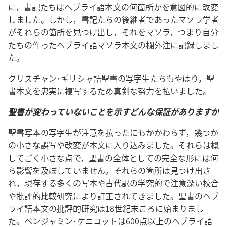
に，書記たちはヘブライ語本文の何箇所かを意図的に改変
しました。しかし，書記たちの後継者であったマソラ学者
がそれらの箇所を見つけ出し，それをマソラ，つまり自分
たちの作ったヘブライ語マソラ本文の欄外注に記録しまし
た。
クリスチャン･ギリシャ語聖書の写字生たちもやはり，聖
書本文を忠実に複写するため真剣な努力を払いました。
聖書が変わっていないことを示すどんな保証がありますか
聖書写本の写字生が注意を払ったにもかかわらず，幾つか
の小さな誤写や改変が本文に入り込みました。それらは概
してごく小さな点で，聖書の全体としての完全な形には何
ら影響を及ぼしていません。それらの箇所は見つけ出さ
れ，現存する多くの写本や古代訳の学究的で注意深い校合
や批評的比較研究により訂正されてきました。聖書のヘブ
ライ語本文の批評的研究は18世紀末ごろに始まりまし
た。ベンジャミン･ケニコットは600点以上のヘブライ語