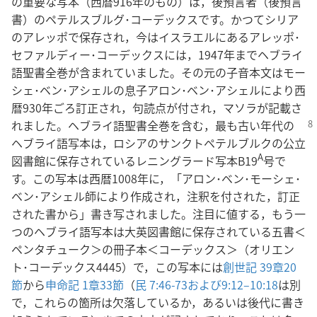
の重要な写本（西暦916年のもの）は，後預言者（後預言
書）のペテルスブルグ･コーデックスです。かつてシリア
のアレッポで保存され，今はイスラエルにあるアレッポ･
セファルディー･コーデックスには，1947年までヘブライ
語聖書全巻が含まれていました。その元の子音本文はモー
シェ･ベン･アシェルの息子アロン･ベン･アシェルにより西
暦930年ごろ訂正され，句読点が付され，マソラが記載さ
れました。ヘブライ
語聖書全巻を含む，最も古い年代の
ヘブライ語写本は，ロシアのサンクトペテルブルクの公立
A
図書館に保存されているレニングラード写本B19
号で
す。この写本は西暦1008年に，「アロン･ベン･モーシェ･
ベン･アシェル師により作成され，注釈を付された，訂正
された書から」書き写されました。注目に値する，もう一
つのヘブライ語写本は大英図書館に保存されている五書＜
ペンタチューク＞の冊子本＜コーデックス＞（オリエン
ト･コーデックス4445）で，この写本には
創世記 39章20
節
から
申命記 1章33節
（
民 7:46-73および
9:12–10:18
は別
で，これらの箇所は欠落しているか，あるいは後代に書き