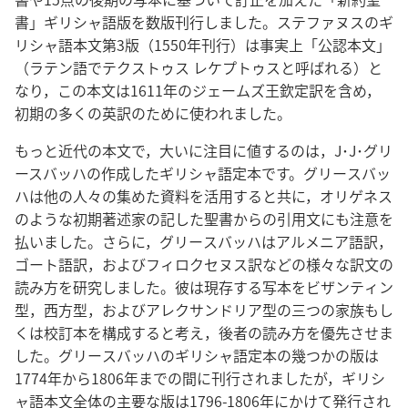
書」ギリシャ語版を数版刊行しました。ステファヌスのギ
リシャ語本文第3版（1550年刊行）は事実上「公認本文」
（ラテン語でテクストゥス レケプトゥスと呼ばれる）と
なり，この本文は1611年のジェームズ王欽定訳を含め，
初期の多くの英訳のために使われました。
もっと近代の本文で，大いに注目に値するのは，J･J･グリ
ースバッハの作成したギリシャ語定本です。グリースバッ
ハは他の人々の集めた資料を活用すると共に，オリゲネス
のような初期著述家の記した聖書からの引用文にも注意を
払いました。さらに，グリースバッハはアルメニア語訳，
ゴート語訳，およびフィロクセヌス訳などの様々な訳文の
読み方を研究しました。彼は現存する写本をビザンティン
型，西方型，およびアレクサンドリア型の三つの家族もし
くは校訂本を構成すると考え，後者の読み方を優先させま
した。グリースバッハのギリシャ語定本の幾つかの版は
1774年から1806年までの間に刊行されましたが，ギリシ
ャ語本文全体の主要な版は1796-1806年にかけて発行され