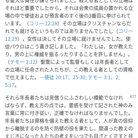
る重大な責任が課せられました。教える者としての立場は
それほど重要でしたから，それは会衆の成員の置かれる立
場の中で使徒および預言者のすぐ後の3番目に挙げられて
います。（
コリ一 12:28
）その立場はクリスチャンならだ
れでも就けるというものではありませんでしたし（
コリ一
12:29
），女性は決してその立場に就けませんでした。使
徒パウロはこう書き記しました。「わたしは，女が教えた
り，男の上に権威を振るったりすることを許しません」。
（
テモ一 2:12
）聖霊によって監督もしくは年長者として
の立場に任命された人たちが，この教える者としての資格
で仕えました。―
使徒 20:17，
25-30;
テモ一 3:1，2;
5:17
。
それら年長者たちは見倣うにふさわしい模範でなけれ
ばならず，教え方の点では，霊感を受けて記された神のみ
言葉に常に付き従い，正確でなければなりませんでした。
年長者たちは資格を備えた教える者として，人が真の信仰
から離脱するのを防ぐ防壁の役を果たし，間違った教えの
えじきになった人たちの考えをいつでも目ざとく正すと共