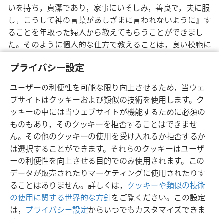
いを持ち，貞潔であり，家事にいそしみ，善良で，夫に服
し，こうして神の言葉があしざまに言われないように』す
ることを年取った婦人から教えてもらうことができまし
た。そのように個人的な仕方で教えることは，良い模範に
よって裏打ちされている場合，効果的でした。―
テト 2:3-
プライバシー設定
5。
テモ二 1:5;
3:14，15
と比較。
ユーザーの利便性を可能な限り向上させるため，当ウェ
ブサイトはクッキーおよび類似の技術を使用します。ク
ッキーの中には当ウェブサイトが機能するために必須の
ものもあり，そのクッキーを拒否することはできませ
日本語
シェアする
設定
ん。その他のクッキーの使用を受け入れるか拒否するか
Copyright
© 2026 Watch Tower Bible and Tract Society of Pennsylvania
は選択することができます。それらのクッキーはユーザ
利用規約
プライバシーに関する方針
プライバシー設定
JW.ORG
ーの利便性を向上させる目的でのみ使用されます。この
ログイン
データが販売されたりマーケティングに使用されたりす
ることはありません。詳しくは，
クッキーや類似の技術
の使用に関する世界的な方針
をご覧ください。この設定
は，
プライバシー設定
からいつでもカスタマイズできま