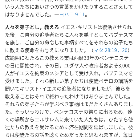
いう人たちにあいさつの言葉をかけたりすることさえして
はなりませんでした。―
ヨハ二 9-11
。
人々を弟子とし，教える
イエス･キリストは復活させられ
た後，ご自分の追随者たちに人々を弟子としてバプテスマ
を施し，ご自分の命令した事柄すべてをそれらの弟子たち
に教える使命をお与えになりました。（
マタ 28:19，20
）
広範囲にわたるこの教える業は西暦33年のペンテコステ
の日に開始され，その日，ユダヤ人や改宗者およそ3,000
人がイエスを約束のメシアとして受け入れ，バプテスマを
受けました。それら新しい弟子たちは使徒ペテロの講話を
聞いてキリスト･イエスの追随者になりましたが，彼らを
教えることはそれで終わったわけではありませんでした。
それらの弟子たちが学ぶべき事柄はまだたくさんありまし
た。そういうわけで，ペンテコステの祭りに出るため，遠
くの場所からエルサレムに来ていた人たちは，ひたすら使
徒たちの教えを受けるために滞在期間を延ばしました。彼
らは使徒たちの話を聴くためだったと思われますが，毎日