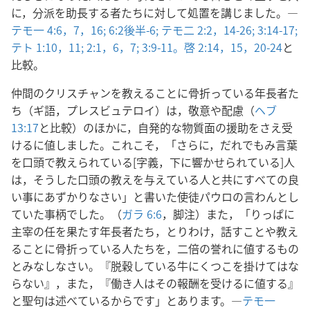
に，分派を助長する者たちに対して処置を講じました。―
テモ一 4:6，7，
16;
6:2後半-6;
テモ二 2:2，
14-26;
3:14-17;
テト 1:10，11;
2:1，
6，7;
3:9-11。
啓 2:14，15，
20-24
と
比較。
仲間のクリスチャンを教えることに骨折っている年長者た
ち（ギ語，プレスビュテロイ）は，敬意や配慮（
ヘブ
13:17
と比較）のほかに，自発的な物質面の援助をさえ受
けるに値しました。これこそ，「さらに，だれでもみ言葉
を口頭で教えられている[字義，下に響かせられている]人
は，そうした口頭の教えを与えている人と共にすべての良
い事にあずかりなさい」と書いた使徒パウロの言わんとし
ていた事柄でした。（
ガラ 6:6
，脚注）また，「りっぱに
主宰の任を果たす年長者たち，とりわけ，話すことや教え
ることに骨折っている人たちを，二倍の誉れに値するもの
とみなしなさい。『脱穀している牛にくつこを掛けてはな
らない』，また，『働き人はその報酬を受けるに値する』
と聖句は述べているからです」とあります。―
テモ一