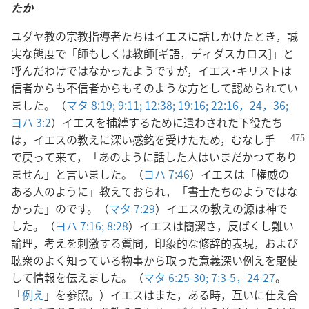
たか
ユダヤ教の宗教指導者たちはイエスに話しかけたとき，誠
実な態度で「師もしくは教師[ギ語，ディダスカロス]」と
呼んだわけではなかったようですが，イエス･キリストは
信者からも不信者からもそのような方として認められてい
ました。（
マタ 8:19;
9:11;
12:38;
19:16;
22:16，
24，
36;
ヨハ 3:2
）イエスを捕縛するために遣わされた下役たち
は，イエスの教え
に深い感銘を受けたため，むなし手
で戻って来て，「あのように話した人はいまだかつてあり
ません」と言いました。（
ヨハ 7:46
）イエスは「権威の
ある人のように」教えておられ，「書士たちのようではな
かった」のです。（
マタ 7:29
）イエスの教えの源は神で
した。（
ヨハ 7:16;
8:28
）イエスは簡潔さ，反ばくし難い
論理，考えを刺激する質問，印象的な修辞的表現，および
聴衆のよく知っている物事から取った意義深い例えを駆使
して情報を伝えました。（
マタ 6:25-30;
7:3-5，
24-27
。
「
例え
」を参照。）イエスはまた，ある時，互いに仕え合