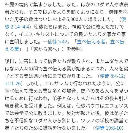
神殿の境内で集まりました。また，ほかのユダヤ人や改宗
者たちも，そこで良いたよりを聞くようになり，信仰を抱
いた男子の数はついにおよそ5,000人に増えました。（
使
徒 2:14–4:4
）使徒たちはまた，神殿で公に教えただけで
なく，イエス･キリストについての良いたよりを家から家
に宣明しました。―
使徒 5:42
。「
宣べ伝える者，宣べ伝
える業
」（「家から家へ」）を参照。
後日，迫害によって信者たちが散らされ，またユダヤ人で
はない人々の間で宣べ伝える業が始まるにつれ，人々を弟
子とする業は遠い所にまで広がりました。（
使徒 8:4-12;
11:1-26
）しかし，エルサレムで行なわれたように，公に
宣べ伝えて教える業は多くの場合，関心のある人々を見つ
けるために行なわれ，弟子となった人たちはその後も引き
続き教えを受けました。例えば，使徒パウロはエフェソス
では会堂で公に教えました。反対が起きた後，彼は弟子た
ちを不信仰なユダヤ人から別にし，ツラノの学校の講堂で
弟子たちのために講話を行ないました。（
使徒 19:8-10
）