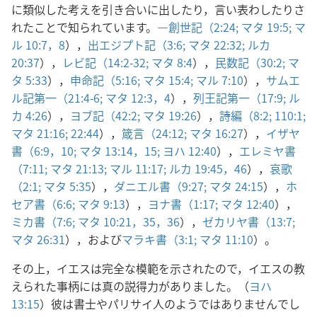
に類似した考えを引き合いに出したり，言い表わしたりさ
れたことで知られています。―
創世記（2:24;
マタ 19:5;
マ
ル 10:7，8
），
出エジプト記（3:6;
マタ 22:32;
ルカ
20:37
），
レビ記（14:2-32;
マタ 8:4
），
民数記（30:2;
マ
タ 5:33
），
申命記（5:16;
マタ 15:4;
マル 7:10
），
サムエ
ル記第一（21:4-6;
マタ 12:3，4
），
列王記第一（17:9;
ル
カ 4:26
），
ヨブ記（42:2;
マタ 19:26
），
詩編（8:2;
110:1;
マタ 21:16;
22:44
），
箴言（24:12;
マタ 16:27
），
イザヤ
書（6:9，10;
マタ 13:14，15;
ヨハ 12:40
），
エレミヤ書
（7:11;
マタ 21:13;
マル 11:17;
ルカ 19:45，46
），
哀歌
（2:1;
マタ 5:35
），
ダニエル書（9:27;
マタ 24:15
），
ホ
セア書（6:6;
マタ 9:13
），
ヨナ書（1:17;
マタ 12:40
），
ミカ書（7:6;
マタ 10:21，
35，36
），
ゼカリヤ書（13:7;
マタ 26:31
），および
マラキ書（3:1;
マタ 11:10
）。
その上，イエスは完全な模範を示されたので，イエスの教
えられた事柄には真の説得力がありました。（
ヨハ
13:15
）彼は書士やパリサイ人のようではありませんでし