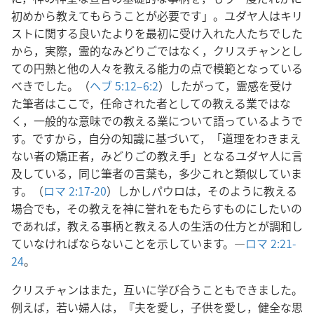
初めから教えてもらうことが必要です」。ユダヤ人はキリ
ストに関する良いたよりを最初に受け入れた人たちでした
から，実際，霊的なみどりごではなく，クリスチャンとし
ての円熟と他の人々を教える能力の点で模範となっている
べきでした。（
ヘブ 5:12–6:2
）したがって，霊感を受け
た筆者はここで，任命された者としての教える業ではな
く，一般的な意味での教える業について語っているようで
す。ですから，自分の知識に基づいて，「道理をわきまえ
ない者の矯正者，みどりごの教え手」となるユダヤ人に言
及している，同じ筆者の言葉も，多少これと類似していま
す。（
ロマ 2:17-20
）しかしパウロは，そのように教える
場合でも，その教えを神に誉れをもたらすものにしたいの
であれば，教える事柄と教える人の生活の仕方とが調和し
ていなければならないことを示しています。―
ロマ 2:21-
24
。
クリスチャンはまた，互いに学び合うこともできました。
例えば，若い婦人は，『夫を愛し，子供を愛し，健全な思