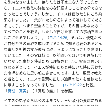
を訓練なさいました。使徒たちは不完全な人間でしたか
ら，イエスの教えの詳細をみな記憶することは多分できな
かったことでしょう。しかし，イエスは使徒たちにこう約
束されました。「父がわたしの名によって遣わしてくださ
る助け手，つまり聖霊のことですが，その者はあなた方に
すべてのことを教え，わたしが告げたすべての事柄を思い
起こさせるでしょう」。（
ヨハ 14:26
）それは，使徒たち
が自分たちの宣教を成し遂げるために知る必要のあるどん
な事柄をも神の霊が彼らに教えるようになることを意味し
ていました。その霊は特に，以前聞いてはいても理解して
いなかった事柄を使徒たちに理解させます。聖霊は思い出
させる者として，イエスが使徒たちと共にいた時に言われ
た事柄を彼らに思い起こさせるのです。また，聖霊は教え
る者として，イエスの言葉の正しい適用の仕方を使徒たち
に示すことになっていました。―
ヨハ 2:19-22
と比較。
「
真理，真実
」（「真理の霊」）を参照。
イエスの弟子たちは公の集まりや，王や政府の要職にある