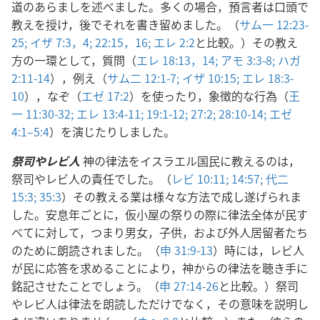
道のあらましを述べました。多くの場合，預言者は口頭で
教えを授け，後でそれを書き留めました。（
サム一 12:23-
25;
イザ 7:3，4;
22:15，16;
エレ 2:2
と比較。）その教え
方の一環として，質問（
エレ 18:13，14;
アモ 3:3-8;
ハガ
2:11-14
），例え（
サム二 12:1-7;
イザ 10:15;
エレ 18:3-
10
），なぞ（
エゼ 17:2
）を使ったり，象徴的な行為（
王
一 11:30-32;
エレ 13:4-11;
19:1-12;
27:2;
28:10-14;
エゼ
4:1–5:4
）を演じたりしました。
祭司やレビ人
神の律法をイスラエル国民に教えるのは，
祭司やレビ人の責任でした。（
レビ 10:11;
14:57;
代二
15:3;
35:3
）その教える業は様々な方法で成し遂げられま
した。安息年ごとに，仮小屋の祭りの際に律法全体が民す
べてに対して，つまり男女，子供，および外人居留者たち
のために朗読されました。（
申 31:9-13
）時には，レビ人
が民に応答を求めることにより，神からの律法を聴き手に
銘記させたことでしょう。（
申 27:14-26
と比較。）祭司
やレビ人は律法を朗読しただけでなく，その意味を説明し