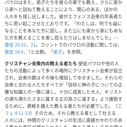
パウロはまた，弟子たちを彼らの家でも教え，さらに家か
ら家へと訪ねて教えることにより，関心のある，ほかの
人々をも探し出しました。彼がエフェソス会衆の年長者た
ちに思い起こさせたとおりです。「わたしは，何でも益に
なることをあなた方に話し，また公にも家から家にもあな
た方を教えることを差し控えたりはしませんでした」―
使徒 20:20，21
。コリントでのパウロの活動に関しては，
使徒 18:6，7
と比較。「
弟子
」を参照。
クリスチャン会衆内の教える者たち
使徒パウロや他の人
たちの活動によって多くの場所にクリスチャン会衆が設立
され，会衆の数はその後も増加してゆきました。それらの
会衆と交わる人たちすべてが「信仰と神の子についての正
確な知識との一致に達し，十分に成長した大人，キリスト
の満ち満ちたさまに属する丈の高さに達する」よう援助す
るために，資格を備えた教える者たちが必要でした。（
エ
フェ 4:11-13
）そのため，それら教える者として仕える
人々には，仲間のクリスチャンの生活に直接かかわりのあ