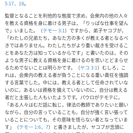
5:17，18
。
監督となることを利他的な態度で求め，会衆内の他の人々
を教える資格を身に着ける男子は，「りっぱな仕事を望ん
で」いました。（
テモ一 3:1
）ですから，弟子ヤコブが，
「わたしの兄弟たち，あなた方の多くが教える者となるべ
きではありません。わたしたちがより重い裁きを受けるこ
とをあなた方は知っているからです」と書いたのは，その
ような男子に教える資格を身に着けるのを思いとどまらせ
るためでないことは明らかです。（
ヤコ 3:1
）むしろ，こ
れは，会衆内の教える者が負うことになる重い責任を強調
する言葉でした。中には，教える者として任命されていな
いのに，あるいは資格を備えていないのに，自分は教える
者だと主張した人もいたようです。パウロがテモテに，
「ある人々はむだ話に転じ，律法の教師でありたいと願い
ながら，自分の言っていることも，自分が強く言い張って
いることについても，その意味を悟らない者となっていま
す」（
テモ一 1:6，7
）と書きましたが，ヤコブが念頭に