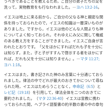
うべきであることを教えるため，ご自分の弟子たちの足を
洗って，実物教育をも行なわれました。―
ヨハ 13:2-16
。
イエスは地上に来る前から，ご自分の父なる神と親密な関
係を持っておられたので，イエスの知識は一層深いものが
ありました。ですから，イエスは他のどんな人間よりも神
についてよく知っておられ，それゆえにみ父に関して権威
のある教え方をすることができました。イエスご自身が言
われたとおりです。「父をほかにすればだれも子を十分に
は知らず，また，子と子がすすんで啓示する者をほかにす
れば，だれも父を十分には知りません」。―
マタ 11:27;
ヨハ 1:18
。
イエスはまた，書き記された神のみ言葉に十分通じておら
れました。律法の中でどれが最大のおきてかについて尋ね
られた時，イエスはためらうことなく，
申命記（6:5
）と
レビ記（19:18
）を引用して，律法全体を二つのおきてに
要約されました。（
マタ 22:36-40
）イエスは宣教に携わ
っておられた間，ヘブライ語聖書の約半数の書の中の章句