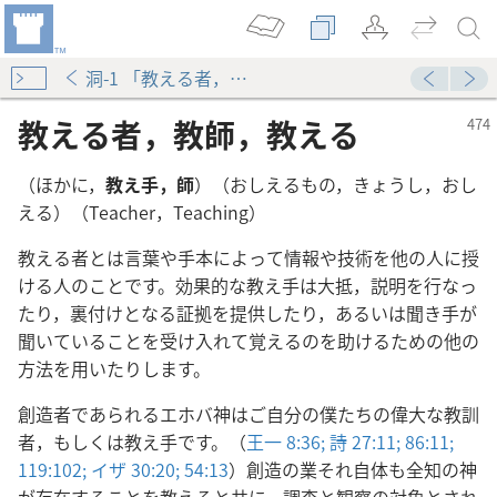
洞-1 「教える者，教師，教える」
教える者，教師，教える
（ほかに，
教え手，師
）（おしえるもの，きょうし，おし
える）（Teacher，Teaching）
教える者とは言葉や手本によって情報や技術を他の人に授
ける人のことです。効果的な教え手は大抵，説明を行なっ
たり，裏付けとなる証拠を提供したり，あるいは聞き手が
聞いていることを受け入れて覚えるのを助けるための他の
方法を用いたりします。
創造者であられるエホバ神はご自分の僕たちの偉大な教訓
者，もしくは教え手です。（
王一 8:36;
詩 27:11;
86:11;
119:102;
イザ 30:20;
54:13
）創造の業それ自体も全知の神