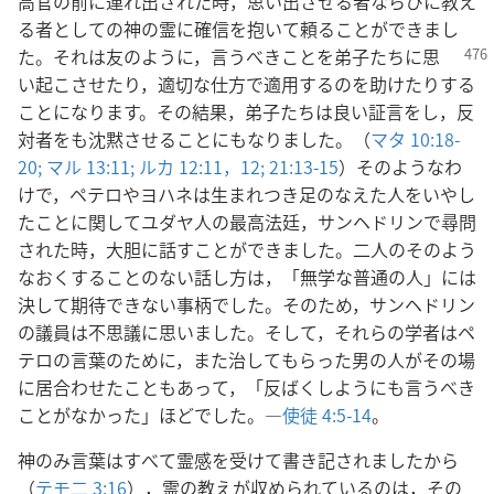
高官の前に連れ出された時，思い出させる者ならびに教え
る者としての神の霊に確信を抱いて頼ることができまし
た。それ
は友のように，言うべきことを弟子たちに思
い起こさせたり，適切な仕方で適用するのを助けたりする
ことになります。その結果，弟子たちは良い証言をし，反
対者をも沈黙させることにもなりました。（
マタ 10:18-
20;
マル 13:11;
ルカ 12:11，12;
21:13-15
）そのようなわ
けで，ペテロやヨハネは生まれつき足のなえた人をいやし
たことに関してユダヤ人の最高法廷，サンヘドリンで尋問
された時，大胆に話すことができました。二人のそのよう
なおくすることのない話し方は，「無学な普通の人」には
決して期待できない事柄でした。そのため，サンヘドリン
の議員は不思議に思いました。そして，それらの学者はペ
テロの言葉のために，また治してもらった男の人がその場
に居合わせたこともあって，「反ばくしようにも言うべき
ことがなかった」ほどでした。―
使徒 4:5-14
。
神のみ言葉はすべて霊感を受けて書き記されましたから
（
テモ二 3:16
），霊の教えが収められているのは，その