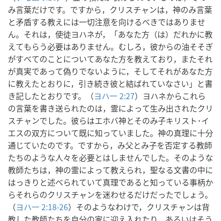
み言葉だけです。ですから，クリスチャンは，神のみ言葉
と矛盾する教えには一切注意を向けるべきではありませ
ん。それは，使徒ヨハネが，「あなた方（は）だれかに教
えてもらう必要はありません。むしろ，彼からの油そそぎ
がすべてのことについてあなた方を教えており，またそれ
が真実であって偽りでないように，そしてそれがあなた方
に教えたとおりに，引き続き彼と結ばれていなさい」と書
き記したとおりです。（
ヨハ一 2:27
）ヨハネからこれら
の言葉を書き送られたのは，霊によって生み出されたクリ
スチャンでした。彼らはエホバ神とそのみ子キリスト･イ
エスの双方について既に知っていました。神の真理に十分
通じていたのです。ですから，み父とみ子を否定する教師
たちのような人々を必要とはしませんでした。そのような
教師たちは，神の霊によって教えられ，聖なる文書の中に
はっきりと述べられていて真理であると知っている事柄か
らそれらのクリスチャンを迷わせるだけだったでしょう。
（
ヨハ一 2:18-26
）そのようなわけで，クリスチャンは背
教した教師たちを自分の家に迎え入れたり，あるいはそう