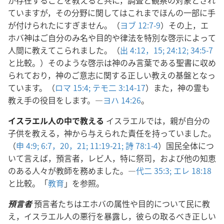
が存在することを教えると共に，調査と観察の対象とされ
ていますが，その分野に関してはこれまでほんの一部に手
が付けられたにすぎません。（
ヨブ 12:7-9
）その上，エ
ホバ神はご自分のみ名や目的や律法を特別な啓示によって
人間に教えてこられました。（
出 4:12，
15;
24:12;
34:5-7
と比較。）そのような啓示は神のみ言葉である聖書に収め
られており，神のご意志に関する正しい教えの基盤となっ
ています。（
ロマ 15:4;
テモ二 3:14-17
）また，神の霊も
教え手の役目をします。―
ヨハ 14:26
。
イスラエル人の中で教える
イスラエルでは，親が自分の
子供を教える，神から与えられた責任を持っていました。
（
申 4:9;
6:7，
20，21;
11:19-21;
詩 78:1-4
）国民全体につ
いて言えば，預言者，レビ人，特に祭司，および他の知恵
のある人々が教師を務めました。―
代二 35:3;
エレ 18:18
と比較。「
教育
」を参照。
預言者
預言者たちはエホバの属性や目的について民に教
え，イスラエル人の悪行を暴露し，彼らの取るべき正しい