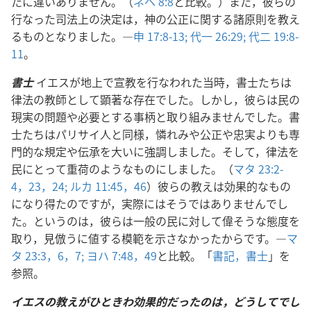
たに違いありません。（
ネヘ 8:8
と比較。）また，彼らの
行なった司法上の決定は，神の公正に関する諸原則を教え
るものとなりました。―
申 17:8-13;
代一 26:29;
代二 19:8-
11
。
書士
イエスが地上で宣教を行なわれた当時，書士たちは
律法の教師として顕著な存在でした。しかし，彼らは民の
現実の問題や必要とする事柄と取り組みませんでした。書
士たちはパリサイ人と同様，憐れみや公正や忠実よりも専
門的な規定や伝承を大いに強調しました。そして，律法を
民にとって重荷のようなものにしました。（
マタ 23:2-
4，
23，24;
ルカ 11:45，46
）彼らの教えは効果的なもの
になり得たのですが，実際にはそうではありませんでし
た。というのは，彼らは一般の民に対して偉そうな態度を
取り，見倣うに値する模範を示さなかったからです。―
マ
タ 23:3，
6，7;
ヨハ 7:48，49
と比較。「
書記，書士
」を
参照。
イエスの教えがひときわ効果的だったのは，どうしてでし