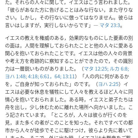
た。それらの人々に関して，イエスはこう言われました。
「彼らがあなた方に告げることはみな行ない，また守りな
さい。しかし，その行ないに倣ってはなりません。彼らは
言いはしますが，実行しないからです」―
マタ 23:3
。
イエスの教えを権威のある，効果的なものにした要素の別
の面は，人間を理解しておられたことと他の人々に愛ある
関心を抱いておられたことです。イエスは他の人々の背景
や考え方を奇跡的に察知することができたので，その識別
力は一層鋭いものがありました。（
マタ 12:25;
ルカ 6:8;
ヨハ 1:48;
4:18;
6:61，
64;
13:11
）「人の内に何があるか
を，ご自身が知っておられた」のです。（
ヨハ 2:25
）イ
エスは必要な休息を犠牲にして人々を教えるほど人々に同
情心を抱いておられました。ある時，イエスと弟子たちは
舟を出し，少し休むために離れた場所へ向かいました。こ
う記されています。「ところが，人々は彼らが行くのを
見，また多くの者がこのことを知った。それですべての都
市から人々が徒歩でそこに駆けつけ，彼らより先に着いて
しまった。そこで，外に出た時，[イエス]は大群衆をご覧