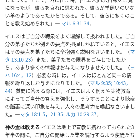
になったが，彼らを哀れに思われた。彼らが羊飼いのいな
い羊のようであったからである。そして，彼らに多くのこ
とを教え始められた」―
マル 6:31-34
。
イエスはご自分の聴衆をよく理解して扱われました。ご自
分の弟子たちが例えの要点を把握しかねていると，イエス
はその要点を弟子たちに辛抱強く説明なさいました。（
マ
タ 13:10-23
）また，弟子たちの限界をご存じでしたか
ら，あまり多くの情報はお与えになりませんでした。（
ヨ
ハ 16:4，
12
）必要な時には，イエスはほとんど同一の情
報を繰り返しお与えになりました。（
マル 9:35;
10:43，
44
）質問に答える際には，イエスはよく例えや実物教育
によってご自分の答えを強化し，そうすることにより聴衆
の脳裏に深い印象を与え，人々の思考力を喚起なさいまし
た。―
マタ 18:1-5，
21-35;
ルカ 10:29-37
。
神の霊は教える
イエスは地上で宣教に携わっておられた3
年半の間に，ご自分の開始した業を続行するよう使徒たち