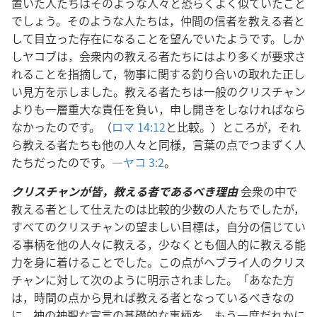
置いた人たちはそのような人々と恐らくよく似ていたこと
でしょう。そのような人たちは，仲間の信者を教える者と
して目立った存在になることを望んでいたようです。しか
しヤコブは，会衆内の教える者たちにはより多くが要求さ
れることを指摘して，物事に関する釣り合いの取れた正し
い見方を示しました。教える者たちは一般のクリスチャン
よりも一層重大な責任を負い，申し開きをしなければなら
なかったのです。（
ロマ 14:12
と比較。）ところが，それ
ら教える者たちも他の人々と同様，言葉の点でつまずく人
たちだったのです。―
ヤコ 3:2
。
クリスチャンが皆，教える者であるべき理由
会衆の中で
教える者として仕えたのは比較的少数の人たちでしたが，
すべてのクリスチャンの望ましい目標は，自分の信じてい
る事柄を他の人々に教える，少なくとも個人的に教える能
力を身に着けることでした。この点がヘブライ人のクリス
チャンに対して次のように明示されました。「あなた方
は，時間の点から見れば教える者となっているべきなの
に，神の神聖な宣言の基礎的な事柄を，もう一度だれかに