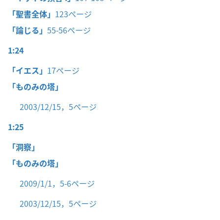
「聖書全体」
123ページ
「論じる」
55-56ページ
1:24
「イエス」
17ページ
「ものみの塔」
2003/12/15，5ページ
1:25
「洞察」
「ものみの塔」
2009/1/1，5-6ページ
2003/12/15，5ページ