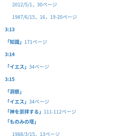
2012/5/1，30ページ
1987/6/15，16，
19-20ページ
3:13
「知識」
171ページ
3:14
「イエス」
34ページ
3:15
「洞察」
「イエス」
34ページ
「神を崇拝する」
111-112ページ
「ものみの塔」
1988/3/15，13ページ