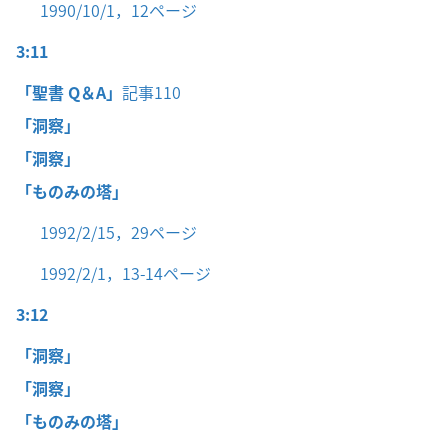
1990/10/1，12ページ
3:11
「聖書 Q＆A」
記事110
「洞察」
「洞察」
「ものみの塔」
1992/2/15，29ページ
1992/2/1，13-14ページ
3:12
「洞察」
「洞察」
「ものみの塔」