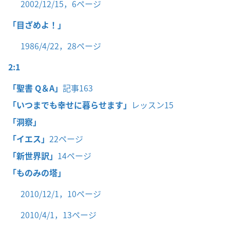
2002/12/15，6ページ
「目ざめよ！」
1986/4/22，28ページ
2:1
「聖書 Q＆A」
記事163
「いつまでも幸せに暮らせます」
レッスン15
「洞察」
「イエス」
22ページ
「新世界訳」
14ページ
「ものみの塔」
2010/12/1，10ページ
2010/4/1，13ページ