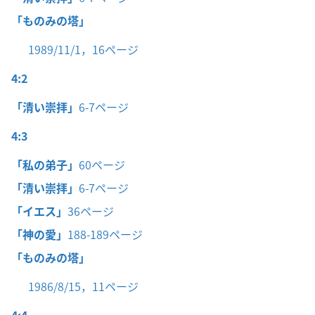
「ものみの塔」
1989/11/1，16ページ
4:2
「清い崇拝」
6-7ページ
4:3
「私の弟子」
60ページ
「清い崇拝」
6-7ページ
「イエス」
36ページ
「神の愛」
188-189ページ
「ものみの塔」
1986/8/15，11ページ