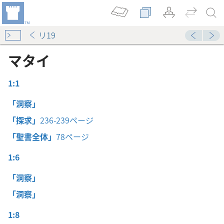
リ19
マタイ
1:1
「洞察」
「探求」
236-239ページ
「聖書全体」
78ページ
1:6
「洞察」
「洞察」
1:8