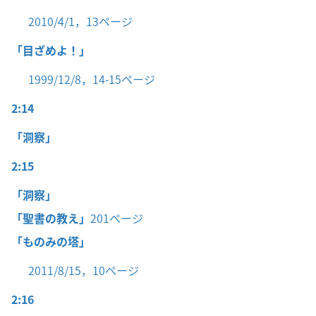
2010/4/1，13ページ
「目ざめよ！」
1999/12/8，14-15ページ
2:14
「洞察」
2:15
「洞察」
「聖書の教え」
201ページ
「ものみの塔」
2011/8/15，10ページ
2:16