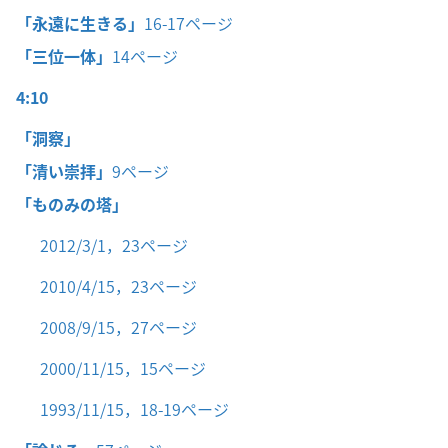
「永遠に生きる」
16-17ページ
「三位一体」
14ページ
4:10
「洞察」
「清い崇拝」
9ページ
「ものみの塔」
2012/3/1，23ページ
2010/4/15，23ページ
2008/9/15，27ページ
2000/11/15，15ページ
1993/11/15，18-19ページ