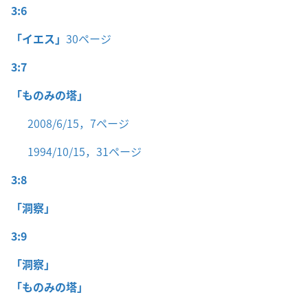
3:6
「イエス」
30ページ
3:7
「ものみの塔」
2008/6/15，7ページ
1994/10/15，31ページ
3:8
「洞察」
3:9
「洞察」
「ものみの塔」