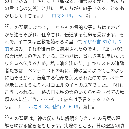
の子である。』さらに『（聖なる）御霊みずから，私たち
の霊（心の気質）と共に，私たちが神の子であることをあ
かしして下さる。』―
ロマ 8:14，
16
，新口。
27
この聖霊によつて，これら神の霊的な子たちはヱホバ
から油そそがれ，任命され，伝道する使命を受けます。そ
れで，イエスは宣教を始めるに当つて
イザヤ書 61章1，2
節
を読み，それを御自身に適用されたのです。『ヱホバの
御霊は私にのぞんでいる。ヱホバは，貧しき者に良いたよ
りを宣べ伝えるため，私に油を注いだ。』キリストの追随
者たちは，ペンテコストの時に，神の霊によつてこのよう
に油そそがれ，伝道する使命を與えられたのです。ペテロ
が示したようにそれはヨエルの予言の成就でした。『神は
こう言われる。「終の日に私の霊のいくらかをすべての種
類の人に注ごう，……そして彼らは予言をするであろ
う。」』―
ルカ 4:18。
使行 2:16-18
，新世。
28
神の聖霊は，神の僕たちに解明を与え，神の言葉の理
解を助ける働きをもします。実際のところ，神の聖霊の助