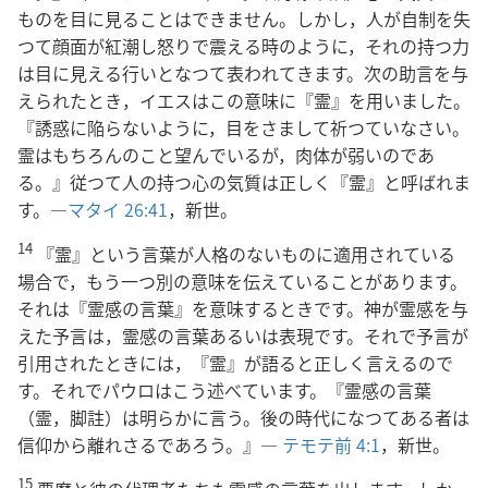
ものを目に見ることはできません。しかし，人が自制を失
つて顔面が紅潮し怒りで震える時のように，それの持つ力
は目に見える行いとなつて表われてきます。次の助言を与
えられたとき，イエスはこの意味に『霊』を用いました。
『誘惑に陥らないように，目をさまして祈つていなさい。
霊はもちろんのこと望んでいるが，肉体が弱いのであ
る。』従つて人の持つ心の気質は正しく『霊』と呼ばれま
す。―
マタイ 26:41
，新世。
14
『霊』という言葉が人格のないものに適用されている
場合で，もう一つ別の意味を伝えていることがあります。
それは『霊感の言葉』を意味するときです。神が霊感を与
えた予言は，霊感の言葉あるいは表現です。それで予言が
引用されたときには，『霊』が語ると正しく言えるので
す。それでパウロはこう述べています。『霊感の言葉
（霊，脚註）は明らかに言う。後の時代になつてある者は
信仰から離れさるであろう。』―
テモテ前 4:1
，新世。
15