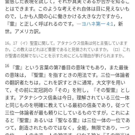
霊感した表現を試して，それが真実であるか否かを知るこ
とはできます。このような考えそれ自体は目に見えないも
ので，しかも人間の心に働きかける大きな力ですから，
『霊』と正しく呼ばれるのです。―
ヨハネ第一 4:1
，新
世。アメリカ訳。
16，17 （イ）聖霊に関して，アタナシウス信条は何と主張しています
か。この教えはどれほど重要であると見做されていますか。（ロ）これ
が聖書の見解でないことを示すためにどんな理由が挙げられますか。
16
『霊』という言葉の第7番目の意味でもあり，また最後
の意味は，『聖霊』を指すときの用法です。三位一体論者
の翻訳者たちは，これを訳すときに通常，大文字を用い
て，その前に定冠詞の「その」を附し，『その聖霊』とし
ます。アタナシウス信条は今日，理解されている三位一体
と同じものを明確に教えている最初の信条であり，従つて
三位一体論者が最も頼りにしているものですが，これによ
ると『聖霊』あるいは『聖なる霊』は三位一体の一位であ
つて，創造されたものではなく，全能，無限であり，一つ
の位，一人の主で一人の神です。父なる神と『その栄光は