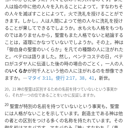
人は焔の中に他の人々を入れることによつて，すなわちそ
の人々を滅ぼすことによつて，火で洗礼を授けることがで
きます。しかし，人は人間によつて他の人々に洗礼を授け
ることが果してできるでしようか。水も火も人格をもつも
のではありませんから，聖霊もまた人格でないと結論する
ことは，道理にかなつていないでしようか。その上，神は
「御自身の聖霊のいくらか」を凡ての種類の人に注がれた
と，ペテロは語りました。然し，ペンテコステの日，ペテ
ロがユダヤ人に伝道した後の時の場合のごとく，一人の人
の
いくらか
が何千人という他の人に注がれるのを想像でき
ますか。―
マタイ 3:11。
使行 2:17，
38，
41
，新世。
20，21 神の聖霊は区別するための名前を持つていないという事実か
ら，それが一つの位であることをいかに反証しますか。
20
聖霊が特別の名前を持つていないという事実も，聖霊
には人格がないことを示しています。創造主である神は他
の者との区別をつける多くの名称を持たれています。その
御名前はヱホバです。ヱホバのみ『神』すなわち『（真