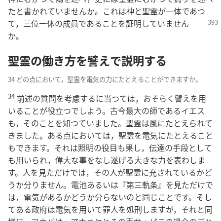
たと書かれていませんか。これは神と聖霊が一体であつ
て，三位一体の成員
であることを証明していません
か。
聖霊の働き方を譬えで説明する
34 どの点において，聖霊を電気の力にたとえることができますか。
34
前述の質問を考慮するに当つては，おそらく譬えを用
いることが役立つでしよう。古今最大の師であるイエス
も，そのことを知つていました。聖霊は風にたとえられて
きました。ある点においては，聖霊を電気にたとえること
もできます。それは照明の役目も果し，伝達の手段として
も用いられ，偉大な事をなし遂げる大きな力を表わしま
す。人を見ただけでは，その人が聖霊に充されているかど
うか分りません。電池あるいは『第三軌条』を見ただけで
は，電気があるかどうか分らないのと同じことです。そし
てある政府は電気を用いて罪人を処刑しますが，それと同