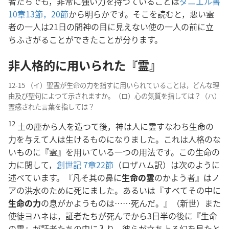
者たちでも，非常に強い力を持つていることは
ダニエル書
10章13節，
20節
から明らかです。そこを読むと，悪い霊
者の一人は21日の間神の目に見えない使の一人の前に立
ちふさがることができたことが分ります。
非人格的に用いられた『霊』
12-15 （イ）聖霊が生命の力を指すに用いられていることは，どんな理
由及び聖句によつて示されますか。（ロ）心の気質を指しては？（ハ）
霊感された言葉を指しては？
12
土の塵から人を造つて後，神は人に霊すなわち生命の
力を与えて人は生けるものになりました。これは人格のな
いものに『霊』を用いている一つの用法です。この生命の
力に関して，
創世記 7章22節
（ロザハム訳）は次のように
述べています。『凡そ其の鼻に
生命の霊
のかよう者』はノ
アの洪水のために死にました。あるいは『すべてその中に
生命の力
の息がかようものは……死んだ。』（新世）また
使徒ヨハネは，証者たちが死んでから3日半の後に『生命
の霊』が証者たちの中に入り，彼らが立ち上る幻を見たと