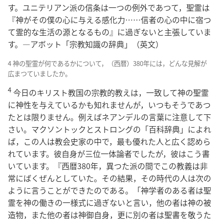
す。ユニテリアン派の信条は一つの例外であつて，聖霊は
『神がその僕の心に与える感化力……信者の心の中に宿つ
て霊的な生活の源となるもの』に過ぎないと主張していま
す。―アボット「宗教知識の辞典」（英文）
4 神の聖霊が何であるかについて，（西暦）380年には，どんな見解が
広まつていましたか。
4
今日のキリスト教国の宗教的教えは，一致して神の聖霊
に神性を与えているかも知れませんが，いつもそうであつ
たとは限りません。例えばネアンデルの言葉に注意して下
さい。マクソントックとストロングの「百科辞典」によれ
ば，この人は教会史家の中で，最も優れた人と広く認めら
れています。彼自身が三位一体論者でしたが，彼はこう書
いています。『西暦380年，異つた派の間でこの教義は非
常にばくぜんとしていた。その結果，その時代の人は次の
ように言うことができたのである。「神学者のある者は聖
霊を神の働きの一様式に過ぎないと言い，他の者は神の被
造物，また他の者は神御自身，更に別の者は聖書を敬うた