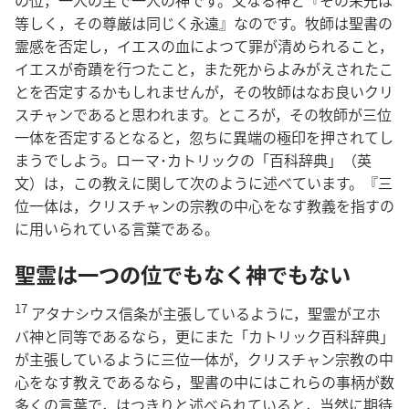
等しく，その尊厳は同じく永遠』なのです。牧師は聖書の
霊感を否定し，イエスの血によつて罪が清められること，
イエスが奇蹟を行つたこと，また死からよみがえされたこ
とを否定するかもしれませんが，その牧師はなお良いクリ
スチャンであると思われます。ところが，その牧師が三位
一体を否定するとなると，忽ちに異端の極印を押されてし
まうでしよう。ローマ･カトリックの「百科辞典」（英
文）は，この教えに関して次のように述べています。『三
位一体は，クリスチャンの宗教の中心をなす教義を指すの
に用いられている言葉である。
聖霊は一つの位でもなく神でもない
17
アタナシウス信条が主張しているように，聖霊がヱホ
バ神と同等であるなら，更にまた「カトリック百科辞典」
が主張しているように三位一体が，クリスチャン宗教の中
心をなす教えであるなら，聖書の中にはこれらの事柄が数
多くの言葉で，はつきりと述べられていると，当然に期待