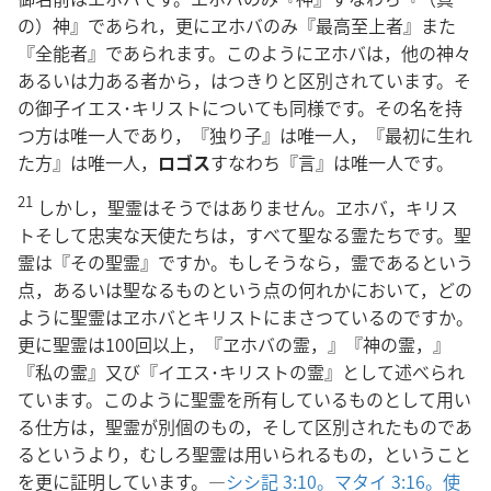
の）神』であられ，更にヱホバのみ『最高至上者』また
『全能者』であられます。このようにヱホバは，他の神々
あるいは力ある者から，はつきりと区別されています。そ
の御子イエス･キリストについても同様です。その名を持
つ方は唯一人であり，『独り子』は唯一人，『最初に生れ
た方』は唯一人，
ロゴス
すなわち『言』は唯一人です。
21
しかし，聖霊はそうではありません。ヱホバ，キリス
トそして忠実な天使たちは，すべて聖なる霊たちです。聖
霊は『その聖霊』ですか。もしそうなら，霊であるという
点，あるいは聖なるものという点の何れかにおいて，どの
ように聖霊はヱホバとキリストにまさつているのですか。
更に聖霊は100回以上，『ヱホバの霊，』『神の霊，』
『私の霊』又び『イエス･キリストの霊』として述べられ
ています。このように聖霊を所有しているものとして用い
る仕方は，聖霊が別個のもの，そして区別されたものであ
るというより，むしろ聖霊は用いられるもの，ということ
を更に証明しています。―
シシ記 3:10。
マタイ 3:16。
使