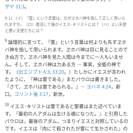
ザヤ 31:3
。
9-11 （イ）『霊』という言葉は，なぜヱホバ神を指して正しく用いら
れますか。（ロ）復活して後のイエス･キリストには？（ハ）よい天使
と悪い天使たちには？
9
論理的に言つて，『霊』という言葉は何よりも先ずヱホ
バ神を指して用いられます。ヱホバ神は目に見ることので
きぬ方で，ヱホバ神を見た人間は今までに一人もいませ
ん。そして，ヱホバ神は力ある方 ― 事実，全能の神で
す。（
出エジプト 6:3;
33:20
。）たしかにイエスが言われ
たように，『神は霊である』またパウロは書きました。
『さて，ヱホバは霊であられる。』―
ヨハネ 4:24
，新
口。
コリント後 3:17
，新世。
10
イエス･キリストは霊であると聖書はまた述べていま
す。『最初の人アダムは生ける魂になつた。』と引用した
パウロは，最後のアダム，つまりイエスと対照しているの
です。イエスは『肉にて殺されたが霊にて生かされた』の