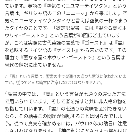
ています。英語の『空気の＜ニユマーテイツク＞』という
言葉は，ギリシャ語のこの「ニユーマ」から来ました。空
気＜ニユーマテイツク＞タイヤと言えば空気の一杯つまつ
たタイヤのことです。「欽定訳聖書」には『聖なる霊＜ホ
ウリイ･ゴースト＞』という言葉が90回ほど出ています
が，これは実際に古代英語の言葉で『ゴースト』は『霊』
を意味するドイツ語の『ゲイスト』から来たのです。その
理由で『聖なる霊＜ホウリイ･ゴースト＞』という言葉は
現代の翻訳に出ていません。
7 『霊』という言葉は，聖書の中で幾通りの違つた意味に使われていま
すか。従つてどんな助言に注意しなければなりませんか。
7
聖書の中では，『霊』という言葉が七通りの違つた方法
で用いられています。そして者を指すと共に非人格の物を
も指して用います。『霊』の七通りの意味を区別できない
なら，その結果この問題が混乱することは明らかでしよ
う。従つて真実を確かめるには，パウロの次の助言に注意
しなければなりません。『神の御旨にかなうよう努めはげ