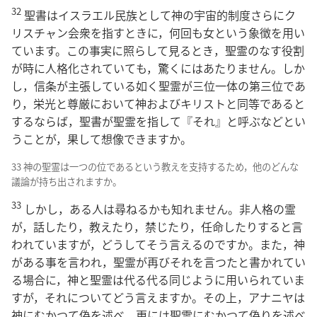
32
聖書はイスラエル民族として神の宇宙的制度さらにク
リスチャン会衆を指すときに，何回も女という象徴を用い
ています。この事実に照らして見るとき，聖霊のなす役割
が時に人格化されていても，驚くにはあたりません。しか
し，信条が主張している如く聖霊が三位一体の第三位であ
り，栄光と尊厳において神およびキリストと同等であると
するならば，聖書が聖霊を指して『それ』と呼ぶなどとい
うことが，果して想像できますか。
33 神の聖霊は一つの位であるという教えを支持するため，他のどんな
議論が持ち出されますか。
33
しかし，ある人は尋ねるかも知れません。非人格の霊
が，話したり，教えたり，禁じたり，任命したりすると言
われていますが，どうしてそう言えるのですか。また，神
がある事を言われ，聖霊が再びそれを言つたと書かれてい
る場合に，神と聖霊は代る代る同じように用いられていま
すが，それについてどう言えますか。その上，アナニヤは
神にむかつて偽を述べ，更には聖霊にむかつて偽りを述べ