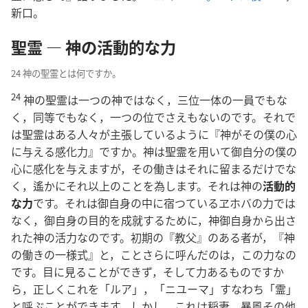
新口。
聖霊 ― 神の活動的な力
24 神の聖霊とは何ですか。
24
神の聖霊は一つの神ではなく，三位一体の一員でもな
く，同等でもなく，一つの位でさえもないのです。それで
は聖霊はある人々が主張しているように『神がその僕の心
に与える感化力』ですか。神は聖霊を用いて御自分の僕の
心に感化を与えますが，その働きはそれに留まるだけでな
く，遙かにそれ以上のことを為します。それは神の
活動的
な力
です。それは御自身の中に宿つているヱホバの力では
なく，御自身の目的を成就するために，神御自身から出さ
れた神の活力なのです。初期の『教父』のある者が，『神
の働きの一様式』と，ことさらに呼んだのは，この力なの
です。目に見ることができず，そして力あるものですか
ら，正しくこれを「ルア」，「ニユーマ」すなわち「霊」
と呼ぶことができます。しかし，これは稲妻，暴風その他