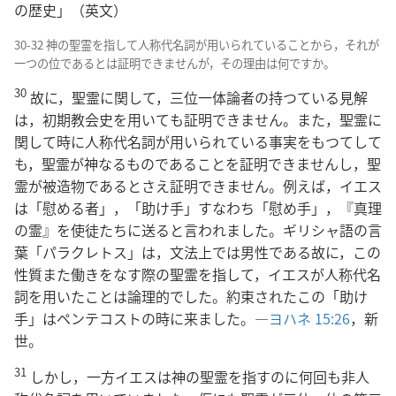
の歴史」（英文）
30-32 神の聖霊を指して人称代名詞が用いられていることから，それが
一つの位であるとは証明できませんが，その理由は何ですか。
30
故に，聖霊に関して，三位一体論者の持つている見解
は，初期教会史を用いても証明できません。また，聖霊に
関して時に人称代名詞が用いられている事実をもつてして
も，聖霊が神なるものであることを証明できませんし，聖
霊が被造物であるとさえ証明できません。例えば，イエス
は「慰める者」，「助け手」すなわち「慰め手」，『真理
の霊』を使徒たちに送ると言われました。ギリシャ語の言
葉「パラクレトス」は，文法上では男性である故に，この
性質また働きをなす際の聖霊を指して，イエスが人称代名
詞を用いたことは論理的でした。約束されたこの「助け
手」はペンテコストの時に来ました。―
ヨハネ 15:26
，新
世。
31
しかし，一方イエスは神の聖霊を指すのに何回も非人