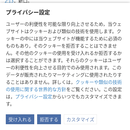
2:13
，新口。
プライバシー設定
36 聖霊すなわち神の活動的な力が監督を任命したと正しく言えるのは
何故ですか。
ユーザーの利便性を可能な限り向上させるため，当ウェ
36
聖霊がクリスチャン会衆内の監督たちを任じ，その任
ブサイトはクッキーおよび類似の技術を使用します。ク
命をなすという事についても，同じことが確かに言えま
ッキーの中には当ウェブサイトが機能するために必須の
す。聖霊は人間という媒介を通じて，そうするのです。そ
ものもあり，そのクッキーを拒否することはできませ
れで『聖霊があなた方を監督にお立てになつた』とパウロ
ん。その他のクッキーの使用を受け入れるか拒否するか
は述べています。しかし，それだけでなく，『事柄を正
は選択することができます。それらのクッキーはユーザ
し，任命を為すために』パウロはテトスをクレテに残した
ーの利便性を向上させる目的でのみ使用されます。この
とも書かれているのです。テトスや他の者たちが，聖霊に
データが販売されたりマーケティングに使用されたりす
よつて授けられた知恵と権威に従つて任命をなしたことか
ることはありません。詳しくは，
クッキーや類似の技術
ら，このような任命は聖霊によつてなされたと言えます。
の使用に関する世界的な方針
をご覧ください。この設定
―
使行 20:28
，新口。
テトス 1:5
，新世。
は，
プライバシー設定
からいつでもカスタマイズできま
す。
37 どんな論理，譬え，及び聖句によつて，神の聖霊が神であるという
論の間違いが証明されますか。
受け入れる
拒否する
カスタマイズ
37
また，昔に神は御自身の御心を知らせようと，聖霊に