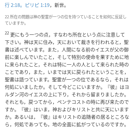
行 2:18。
ピリピ 1:19
，新世。
22 所在の問題は神の聖霊が一つの位を持つていることを如何に反証し
ていますか。
22
更にもう一つの点，すなわち所在という点に注意して
下さい。神は天に住み，天において裁きを行われると，聖
書は述べています。また，人間になる前のイエスが父の御
前に楽しんでいたこと，そして特別の使命を果すために地
に来られたこと，それは特に一人の人として来られた時の
ことであり，また，いまでは天に戻られたということを，
聖書は語つています。聖霊が一つの位であるなら，それは
何処にいましたか。そして今どこにいますか。『彼』はヨ
ルダン河のイエスの上に下り，それから留まりましたか。
それとも，戻つてから，ペンテコストの時に再び来たので
すか。『彼』はいま，神およびキリストと共に天にいます
か。あるいは，『彼』はキリストの追随者の居るところな
ら，何処であつても，地の全面に拡がつているのですか。