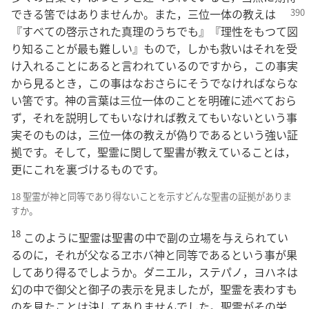
できる筈ではありませんか。
また，三位一体の教えは
『すべての啓示された真理のうちでも』『理性をもつて図
り知ることが最も難しい』もので，しかも救いはそれを受
け入れることにあると言われているのですから，この事実
から見るとき，この事はなおさらにそうでなければならな
い筈です。神の言葉は三位一体のことを明確に述べておら
ず，それを説明してもいなければ教えてもいないという事
実そのものは，三位一体の教えが偽りであるという強い証
拠です。そして，聖霊に関して聖書が教えていることは，
更にこれを裏づけるものです。
18 聖霊が神と同等であり得ないことを示すどんな聖書の証拠がありま
すか。
18
このように聖霊は聖書の中で副の立場を与えられてい
るのに，それが父なるヱホバ神と同等であるという事が果
してあり得るでしようか。ダニエル，ステパノ，ヨハネは
幻の中で御父と御子の表示を見ましたが，聖霊を表わすも
のを見たことは決してありませんでした。聖霊がその栄