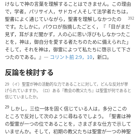
けなしで神の言葉を理解することはできません。この理由
で，学者，パリサイ人，サドカイ人そして法学者たちは，
聖書によく
通じていながら，聖書を理解しなかつたの
です。たしかに，パウロが指摘したごとく，『「目がまだ
見ず，耳がまだ聞かず，人の心に思い浮びもしなかつたこ
とを，神は，御自分を愛する者たちのために備えられた」
そして，それを神は，御霊によつて私たちに啓示して下さ
つたのである。』―
コリント前 2:9，10
，新口。
反論を検討する
29 （イ）聖霊が神の活動的な力であることに対して，どんな反対が挙
げられていますか。（ロ）ある『教会の教父たち』は聖霊が何であると
信じていましたか。
29
しかし，三位一体を固く信じている人は，多分ここの
ところで反対して次のように尋ねるでしよう。「聖書は神
の聖霊が一つの位であることを，さまざまな仕方で示して
いませんか。そして，初期の教父たちは聖霊が一つの神聖