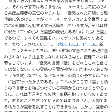
悪魔と彼の代理者たちも霊感の言葉を出します。しか
し，それは予言ではありません。ニュースとして広められ
る共産主義者の宣伝のやり方も，『霊感された声明』と現
代的に名づけることができます。サタンはいま全世界でヱ
ホバの御国に反対する宣伝活動をしていますが，それは蛙
に似た『三つの汚れた霊感の表現」あるいは『汚れた霊』
であつて，すべての国民をハルマゲドンに集めつつある
と，表わし示されています。（
黙示 16:13，14，
16
。新
世）クリスチャンたちは，悪い種類の霊惑された表現に惑
わされないよう注意をしなければならぬと，使徒ヨハネは
警告しています，『霊感の言葉（霊）をどれもこれも信じ
てはならない。その霊感の言葉が神から出たものであるか
どうかを試しなさい。なぜなら多くの偽りの予言者はこの
世に出て行つたからである。』ヨハネがここで『霊』と偽
りの予言者とを結びつけている事実からはつきりと分るよ
うに，これは予言者たちの話す事柄を指しているのであつ
て，霊者のことを言つているのではありません。人間であ
る私たちが霊者を試すことはできません。しかし，霊者の