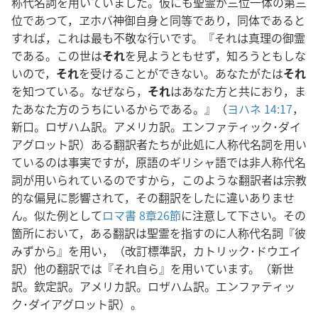
称代名詞を用いていました。仮にも聖霊が三位一体の第三
位であつて，ヱホバ神御自身と同等であり，同体であると
すれば，これは最も不敬な行いです。『それは真理の御霊
である。この世は
それ
を見ようともせず，知ろうともしな
いので，
それ
を受けることができない。あなたがたは
それ
を知つている。なぜなら，
それ
はあなた方と共におり，ま
たあなた方のうちにいるからである。』（
ヨハネ 14:17
，
新口。ロザハム訳。アメリカ訳。エンファティック･ダイ
アグロット訳）ある翻訳者たちが此処に人称代名詞を用い
ているのは事実ですが，原語のギリシャ語では非人称代名
詞が用いられているのですから，このような翻訳者は宗教
的な偏見に影響されて，その翻訳をしたに違いありませ
ん。似た例として
ロマ書 8章26節
に注意して下さい。その
箇所において，ある翻訳は聖霊を指すのに人称代名詞『彼
みずから』を用い，（改訂標準訳，カトリック･ドウエイ
訳）他の翻訳では『それ自ら』を用いています。（新世
訳。欽定訳。アメリカ訳。ロザハム訳。エンファティッ
ク･ダイアグロット訳）。