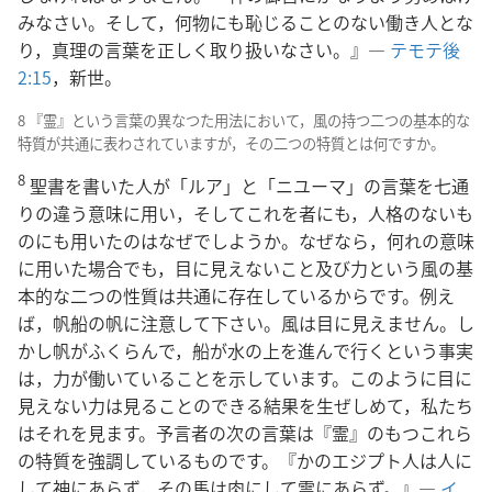
みなさい。そして，何物にも恥じることのない働き人とな
り，真理の言葉を正しく取り扱いなさい。』―
テモテ後
2:15
，新世。
8 『霊』という言葉の異なつた用法において，風の持つ二つの基本的な
特質が共通に表わされていますが，その二つの特質とは何ですか。
8
聖書を書いた人が「ルア」と「ニユーマ」の言葉を七通
りの違う意味に用い，そしてこれを者にも，人格のないも
のにも用いたのはなぜでしようか。なぜなら，何れの意味
に用いた場合でも，目に見えないこと及び力という風の基
本的な二つの性質は共通に存在しているからです。例え
ば，帆船の帆に注意して下さい。風は目に見えません。し
かし帆がふくらんで，船が水の上を進んで行くという事実
は，力が働いていることを示しています。このように目に
見えない力は見ることのできる結果を生ぜしめて，私たち
はそれを見ます。予言者の次の言葉は『霊』のもつこれら
の特質を強調しているものです。『かのエジプト人は人に
して神にあらず，その馬は肉にして霊にあらず。』―
イ