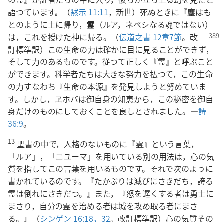
語つています。（
黙示 11:11
，新世）死ぬときに『塵はも
とのように土に帰り，
霊
（ルア，ネペシなる魂ではない）
は，これを授けた神に帰る。（
伝道之書 12章7節
。改
訂標準訳）この生命の力は確かに目に見ることができず，
そして力のあるものです。従つて正しく『霊』と呼ぶこと
ができます。科学者たちは大きな努力を払つて，この生命
の力すなわち『生命の本源』を発見しようと努めていま
す。しかし，ヱホバは御自身の知恵から，この秘密を御自
身だけのものにしておくことを良しとされました。―
詩
36:9
。
13
聖書の中で，人格のないものに『霊』という言葉，
「ルア」，「ニユーマ」を用いている別の用法は，心の気
質を指してこの言葉を用いるものです。それで次のように
書かれているのです。『たかぶりは滅びにさきだち，誇る
霊は倒れにさきだつ。』また，『怒を遅くする者は勇士に
まさり，自分の霊を治める者は城を攻め取る者にまさ
る。』（
シンゲン 16:18，
32
。改訂標準訳）心の気質その