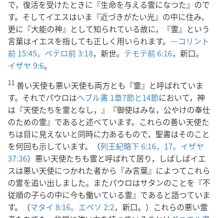
で，復活を受けたときに『生命を与える霊になつた』ので
す。そしてイエスはいま『近づきがたい光』の中に住み，
更に『大能の神』として知られている故に，『霊』という
言葉はイエスを指しても正しく用いられます。―
コリント
前 15:45。
ペテロ前 3:18
，新世。
テモテ前 6:16
，新口。
イザヤ 9:6
。
11
善い天使も悪い天使も両方とも『霊』と呼ばれていま
す。それでパウロは
ヘブル書 1章7節と
14節
において，神
は『天使たちを霊となし，』『御使はみな，公やけの奉仕
のための霊』であると述べています。これらの善い天使た
ちは目に見えないと同時に力あるもので，聖書はそのこと
を何回も示しています。（
列王紀略下 6:16，17。
イザヤ
37:36
）悪い天使たちも霊と呼ばれて居り，しばしばイエ
スは悪い天使につかれた者から『み言葉』によつてこれら
の霊を追い出しました。またパウロはサタンのことを『不
従順の子らの中に今も働いている霊』であると語つていま
す。（
マタイ 8:16。
エペソ 2:2
，新口。）これらの悪い霊