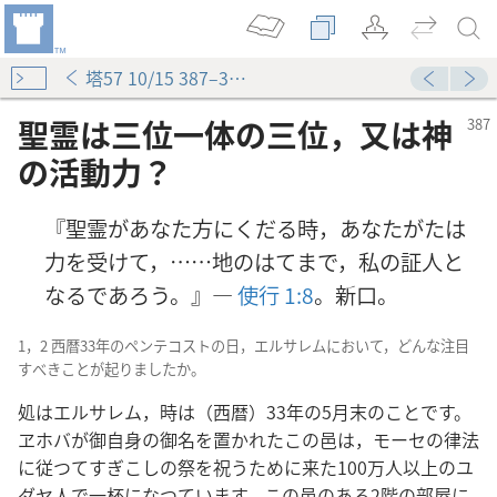
塔57 10/15 387–393ページ
聖霊は三位一体の三位，又は神
の活動力？
『聖霊があなた方にくだる時，あなたがたは
力を受けて，……地のはてまで，私の証人と
なるであろう。』―
使行 1:8
。新口。
1，2 西暦33年のペンテコストの日，エルサレムにおいて，どんな注目
すべきことが起りましたか。
処はエルサレム，時は（西暦）33年の5月末のことです。
ヱホバが御自身の御名を置かれたこの邑は，モーセの律法
に従つてすぎこしの祭を祝うために来た100万人以上のユ
ダヤ人で一杯になつています。この邑のある2階の部屋に