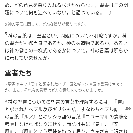
め，どの意見を採り入れるべきか分らない，聖書はこの問
題について何も述べていない，と語つている。」』
5 神の聖霊に関して，どんな質問が起りますか。
5
神の言葉は，聖霊という問題について不明瞭ですか。神
の聖霊が神御自身であるか，神の被造物であるか，あるい
は神の働きの一様式であるかについて，神の言葉は明らか
に示していませんか。
霊者たち
6 聖書の中で『霊』と訳されたヘブル語とギリシャ語の言葉は何です
か。また，それらの言葉はどんな意味を持つていますか。
6
神の聖霊についての聖書の言葉を理解するには，『霊』
と訳されたヘブル及びギリシャ
語，すなわちヘブル語
の言葉『ルア』とギリシャ語の言葉『ニユーマ』の意味を
考慮しなければなりません。両語は共に『息』，『突
風』，『風』という意味を持つて居り，さまざまに訳され