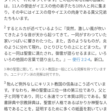
は，11人の使徒がイエスの他の弟子たち109人と共に集ま
り，その中にはイエスの母やイエスの肉身である異父兄弟
たちもいます。
2
するとルカが述べているように『突然，激しい風が吹い
てきたような音が天から起つてきて，一同がすわつていた
家いつぱいに響きわたつた。また，舌のようなものが，炎
のように分れて現れ，ひとりびとりの上にとどまつた。す
ると一同は聖霊に満たされ，御霊が語らせるままに，いろ
いろの他国の言葉で語り出した。』―
使行 2:2-4
。新口。
3 神の聖霊に関して，キリスト教国は一般にどんな見解を持つています
か。ユニテリアン派の見解は何ですか。
3
殆んど例外なしにキリスト教国の信条はこう述べていま
す。すなわち，神の聖霊は三位一体の第三位であり，父と
子と同等であり，同じく永遠でつて本質は同じである。聖
書辞典や宗教辞典は，聖霊が人格であるばかりか神聖な人
格であることを，証明するために多くの紙面を割いていま