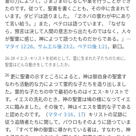
霊の力によつて，さまざまのしるしや業を行うことができ
たのです。従つて，聖書を書くことも，その中に含まれて
います。ダビデは語りました。『ヱホバの霊わが中にあり
て言い給う。』また，ペテロは語つています，『なぜな
ら，預言は決して人間の意志から出たものではなく，人々
が聖霊に感じ，神によつて語つたものだからである。』―
マタイ 12:28。
サムエル後 23:2。
ペテロ後 1:21
，新口。
26-28 イエス･キリストを初めとして，霊に生まれた子たちのために，
聖霊はどんな動きをしてきましたか。
26
更に聖書の示すところによると，神は御自身の聖霊す
なわち活動的な力によつて霊的な子たちを造り出しまし
た。霊的な子たちの中で最初のものはイエス･キリストで
す。イエスの洗礼のとき，神の聖霊は鳩の様になつてイエ
スに臨みました。その後で，神はイエスを霊的な子である
と認めたのです。（
マタイ 3:16，17
）キリストの足跡に
従う追随者たちに関して，パウロもそのように語つていま
す。『すべて神の御霊に導かれている者は，すなわち，神