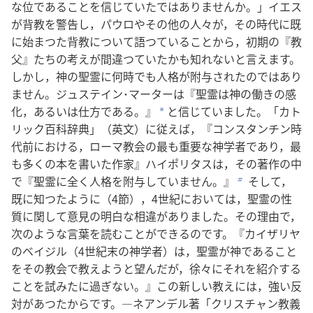
な位であることを信じていたではありませんか。」イエス
が背教を警告し，パウロやその他の人々が，その時代に既
に始まつた背教について語つていることから，初期の『教
父』たちの考えが間違つていたかも知れないと言えます。
しかし，神の聖霊に何時でも人格が附与されたのではあり
ません。ジュステイン･マーターは『聖霊は神の働きの感
化，あるいは仕方である。』
と信じていました。「カト
a
リック百科辞典」（英文）に従えば，『コンスタンチン時
代前における，ローマ教会の最も重要な神学者であり，最
も多くの本を書いた作家』ハイポリタスは，その著作の中
で『聖霊に全く人格を附与していません。』
そして，
b
既に知つたように（4節），4世紀においては，聖霊の性
質に関して意見の明白な相違がありました。その理由で，
次のような言葉を読むことができるのです。『カイザリヤ
のベイジル（4世紀末の神学者）は，聖霊が神であること
をその教会で教えようと望んだが，徐々にそれを紹介する
ことを試みたに過ぎない。』この新しい教えには，強い反
対があつたからです。―ネアンデル著「クリスチャン教義