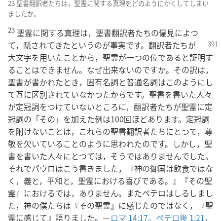
23 聖書翻訳者たちは，聖霊に関する真理をどのようにかくしてしまい
ましたか。
23
聖霊に関する真理は，聖書翻訳者たちの偏見によつ
て，隠されてきたという
のが事実です。翻訳者たちが
大文字を用いたことから，聖霊が一つの位であると証明す
ることはできません。なぜ出来ないのですか。その訳は，
聖書が書かれたとき，固有名詞と普通名詞はこのようにし
て互に区別されていなかつたからです。聖書を書いた人々
が定冠詞をつけていないところに，翻訳者たちが聖霊に定
冠詞の「その」を加えた例は100回ほどあります。定冠詞
を附けないことは，これらの聖書翻訳者たちにとつて，尊
敬を欠いていることのように思われたのです。しかし，聖
書を書いた人々にとつては，そうではありませんでした。
それでパウロはこう書きました，『神の御国は飲食ではな
く，義と，平和と，聖霊における喜びである。』『その聖
霊』におけるでは，ありません。またペテロはしるしまし
た，神の僕たちは『その聖霊』に感じたのではなく，『聖
霊に感じて』語りました。―
ロマ 14:17。
ペテロ後 1:21
，