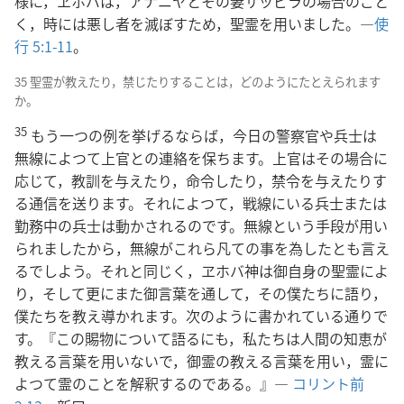
様に，ヱホバは，アナニヤとその妻サッピラの場合のごと
く，時には悪し者を滅ぼすため，聖霊を用いました。―
使
行 5:1-11
。
35 聖霊が教えたり，禁じたりすることは，どのようにたとえられます
か。
35
もう一つの例を挙げるならば，今日の警察官や兵士は
無線によつて上官との連絡を保ちます。上官はその場合に
応じて，教訓を与えたり，命令したり，禁令を与えたりす
る通信を送ります。それによつて，戦線にいる兵士または
勤務中の兵士は動かされるのです。無線という手段が用い
られましたから，無線がこれら凡ての事を為したとも言え
るでしよう。それと同じく，ヱホバ神は御自身の聖霊によ
り，そして更にまた御言葉を通して，その僕たちに語り，
僕たちを教え導かれます。次のように書かれている通りで
す。『この賜物について語るにも，私たちは人間の知恵が
教える言葉を用いないで，御霊の教える言葉を用い，霊に
よつて霊のことを解釈するのである。』―
コリント前