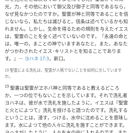
光，力，その他において御父及び御子と同等であるなら，
なぜ見なかつたのですか。聖霊が神と同等であることを信
じないなら，私たちは滅びると，信条は述べているかも知
れません。しかし，生命を得るための規則を与えたイエス
は，聖霊のことを全く述べていないのです，『永遠の命と
は，唯一の，まことの神でいますあなたと，また，あなた
がつかわされたイエス･キリストとを知ることでありま
す。』―
ヨハネ 17:3
，新口。
19 聖霊による洗礼は，聖霊が人格でないことを如何に示しています
か。
19
聖書は聖霊がヱホバ神と同等であると教えるどころ
か，一つの位でもないことを示しています。それで洗礼者
ヨハネは，彼が水で洗礼を施したように，イエスは『聖霊
と火とによつて』洗礼を授けると語つたのです。洗礼する
ということは，浸す，つける，水中に沈めることを意味し
ます。水によつて他の人々に洗礼を施すことができます。
ヨハネがしたように，人々を水の中に入れるのです。また