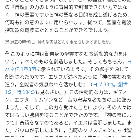
の『自然』の力のように盲目的で制御できない力ではな
く，神の聖霊ですから神の聖なる目的を成し遂げるため，
何時も神の意のまゝに用いられます。従つて，聖霊を電波
探知器の電波にたとえることができるでしよう。
25 過去の時代に，神の聖霊はどんな事を成し遂げましたか。
25
このように神は御自身の聖霊すなわち活動的な力を用
いて，すべてのものを創造しました。そしてもちろん，
ヨ
ハネ伝 1章3節
に示されているように，その御子を通して
創造されたのです。エリフが述べたように『神の霊われを
造り，全能者の気息われを活かしむ』（
ヨブ 33:4。
創世
1:2。
詩 104:3
も見なさい。）この活動的な力は，ギデオ
ン，エフタ，サムソンなど，昔の忠実な者たちの上に臨み
ました。そして，この力を受けたことにより，その人々は
すばらしい勝利を得ることができたのです。『神の霊によ
つて』奇蹟をなすのであると，イエスは言明しました。ま
た，パウロが示したように，当時のクリスチャンたちは聖