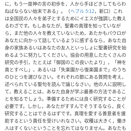
に，もう一度神の言の初歩を，人から手ほどきしてもらわ
ねばならない始末である」。（
ヘブル 5:12
，新口）これ
は全国民の人々を弟子とするためにイエスが強調した教え
るわざです。もしあなたが，聖書の真理を知っていなが
ら，まだ他の人々を教えていないため，あたかもパウロが
あなたに向かって話しているように感ずるなら，あなた自
身の家族あるいはあなたの友人といっしょに聖書研究を始
めるように努力してください。協会の用意したたくさんの
研究の手引，たとえば「御国のこの良いたより」，「神を
真とすべし」，あるいは「失楽園から復楽園まで」のうち
のひとつを選びなさい。それぞれの節にある質問を考え，
述べられている聖句を読んで論じなさい。他の人に説明し
て，教えることは，あなた自身が学ぶ最善の方法であるこ
とを知るでしょう。準備するためには良く研究することが
必要です。しかし，あなたがすすんでそうするなら，良く
研究することはできるはずです。真理を愛する善意者を援
助するという責任を受けいれなさい。収穫は大きく，働き
人はすくないということを忘れてはなりません。あなたも