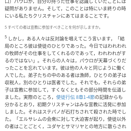
口）パウロが，自分の持った仕事を認識していたことには
疑問がありません。そして，このことは特にいま終りの時
にいる私たちクリスチャンにあてはまることです。
5 すべての者は宣教に参加すべきことを何が示しますか。
5
しかし，ある人々は反対論を唱えてこう言います，「結
局のところ彼は使徒のひとりであった。今日ではわれわれ
の牧師がその仕事をしてくれるのであって，われわれがす
るのではない」。それらの人々は，パウロが天幕づくりだ
ったことを忘れています。彼は他の人々と同じように働く
人でした。弟子たちの中のある者は漁師，ひとりの弟子は
収税人，別のひとりは医者でした。それでも，それらの弟
子は宣教に参加して，すくなくともその部分時間を伝道し
ました。実際のところ，
使徒行伝 8章1-4節
の記録からも
分かるとおり，初期クリスチャンはみな宣教に活発に参加
しました。それはステパノが石打ちされて殺された時でし
た。「エルサレムの会衆に対して大迫害が起り，使徒以外
の者はことごとく，ユダヤとサマリヤとの地方に散らされ