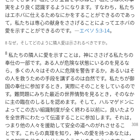
実をより良く認識するようになります。すなわち，私たち
はエホバに仕えるためなにかをすることができるのであっ
て，私たちは専心の献身をささげることによってエホバの
愛を示すことができるのです。―
エペソ 5:3-14
。
8 なぜ，そしてどのように隣人愛は示されるべきですか。
8
私たちの隣人に愛を示すことは，神にささげる私たちの
奉仕の一部です。ある人が危険な状態にいるのを見るな
ら，多くの人々はその人に危険を警告するか，あるいはそ
の人を救うための手段を講ずるのは自然です。私たちが御
国の奉仕に参加するとき，実際にそのことをしているので
す。難問題にみちた最近の世界情勢を見るとき，そのなか
に主の臨在のしるしを認めます。そして，ハルマゲドンに
よってこの古い組識制度が全く終わる以前に，良いたより
を全世界にわたって伝道することに参加します。それは，
つまり他の人々を援助して安全の道へのがれ
させるこ
とです。これらの真理を知り，神への愛を持つあなたは，