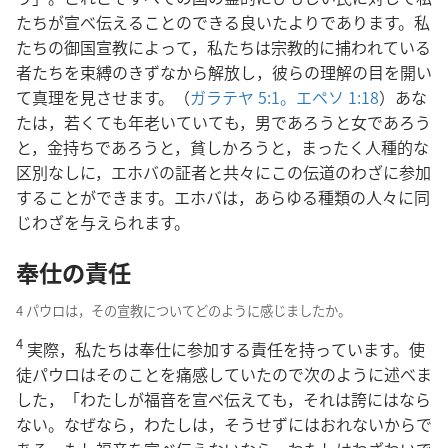
たちが宣べ伝えることのできる良いたよりであります。私
たちの御国宣教によって，私たちは宗教的に捕われている
者たちを束縛のきずなから解放し，彼らの理解の目を開い
て真理を見させます。（
ガラテヤ 5:1。
エペソ 1:18
）あな
たは，若くても年老いていても，男であろうと女であろう
と，金持ちであろうと，貧しかろうと，まったく人種的な
区別なしに，エホバの証者と共々にこの伝道のわざに参加
することができます。エホバは，あらゆる種類の人々に同
じわざを与えられます。
奉仕の責任
4 パウロは，その宣教についてどのように感じましたか。
4
実際，私たちは奉仕に参加する責任を持っています。使
徒パウロはそのことを痛感していたので次のように述べま
した，「わたしが福音を宣べ伝えても，それは誇にはなら
ない。なぜなら，わたしは，そうせずにはおれないからで