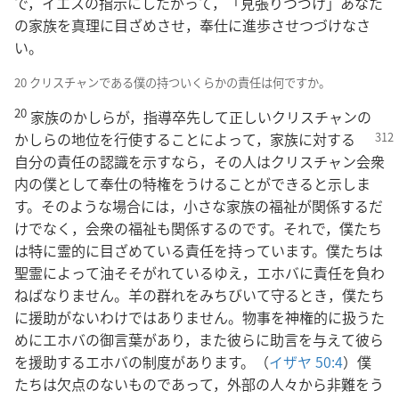
で，イエスの指示にしたがって，「見張りつづけ」あなた
の家族を真理に目ざめさせ，奉仕に進歩させつづけなさ
い。
20 クリスチャンである僕の持ついくらかの責任は何ですか。
20
家族のかしらが，指導卒先して正しいクリスチャンの
かしらの地位を行使することによっ
て，家族に対する
自分の責任の認識を示すなら，その人はクリスチャン会衆
内の僕として奉仕の特権をうけることができると示しま
す。そのような場合には，小さな家族の福祉が関係するだ
けでなく，会衆の福祉も関係するのです。それで，僕たち
は特に霊的に目ざめている責任を持っています。僕たちは
聖霊によって油そそがれているゆえ，エホバに責任を負わ
ねばなりません。羊の群れをみちびいて守るとき，僕たち
に援助がないわけではありません。物事を神権的に扱うた
めにエホバの御言葉があり，また彼らに助言を与えて彼ら
を援助するエホバの制度があります。（
イザヤ 50:4
）僕
たちは欠点のないものであって，外部の人々から非難をう