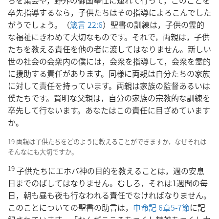
ちを集会や，野外の御国奉仕に連れて行って，このことを
卒先指導するなら，子供たちはその指導によろこんでした
がうでしょう。（
箴言 22:6
）聖書の訓練は，子供の霊的
な福祉にきわめて大切なものです。それで，両親は，子供
たちを教える責任を他の者に渡してはなりません。新しい
世の社会の会衆内の僕には，会衆を指導して，会衆を霊的
に援助する責任があります。同様に両親は自分たちの家族
に対して責任を持っています。両親は家族の監督あるいは
僕たちです。賢明な父親は，自分の家族の宗教的な訓練を
卒先して行ないます。あなたはこの責任に目ざめています
か。
19 両親は子供たちをどのように教えることができますか，なぜそれは
そんなにも大切ですか。
19
子供たちにエホバ神の目的を教えることは，週の安息
日までのばしてはなりません。むしろ，それは1週間の毎
日，朝も昼も夜も行なわれる責任でなければなりません。
このことについての聖書の助言は，
申命記 6章5-7節
に記