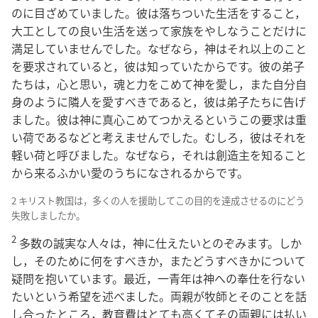
のに目ざめていました。彼は落ちついた生活をすること，
大工としての良い生活を送って家族をやしなうことだけに
満足していませんでした。なぜなら，神はそれ以上のこと
を要求されていると，彼は知っていたからです。彼の弟子
たちは，心と思い，魂と力をこめて神を愛し，また自分自
身のように隣人を愛すべきであると，彼は弟子たちに告げ
ました。彼は神に真心こめてつかえるというこの要求は重
い荷であるなどと考えませんでした。むしろ，彼はそれを
軽い荷と呼びました。なぜなら，それは創造主を知ること
から来るふかい愛のうちになされるからです。
2 キリスト教国は，多くの人を援助してこの目的を達成させるのにどう
失敗しましたか。
2
多数の誠実な人々は，神に仕えたいとのぞみます。しか
し，そのために何をすべきか，またどうすべきかについて
疑問を抱いています。最近，一青年は神への奉仕を行ない
たいという希望を述べました。両親が牧師とそのことを話
し合ったところ，教育費はとても高くてその両親には払い