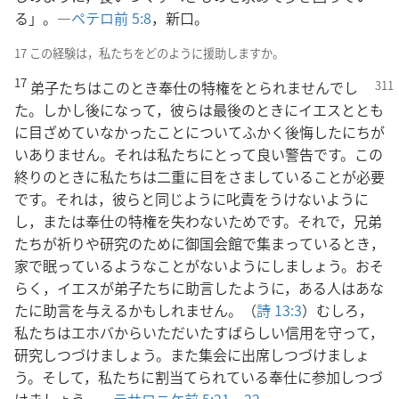
る」。―
ペテロ前 5:8
，新口。
17 この経験は，私たちをどのように援助しますか。
17
弟子たちはこのとき奉仕の特権をとられませんでし
た。しかし後になって，彼らは最後のときにイエスととも
に目ざめていなかったことについてふかく後悔したにちが
いありません。それは私たちにとって良い警告です。この
終りのときに私たちは二重に目をさましていることが必要
です。それは，彼らと同じように叱責をうけないように
し，または奉仕の特権を失わないためです。それで，兄弟
たちが祈りや研究のために御国会館で集まっているとき，
家で眠っているようなことがないようにしましょう。おそ
らく，イエスが弟子たちに助言したように，ある人はあな
たに助言を与えるかもしれません。（
詩 13:3
）むしろ，
私たちはエホバからいただいたすばらしい信用を守って，
研究しつづけましょう。また集会に出席しつづけましょ
う。そして，私たちに割当てられている奉仕に参加しつづ
けましょう。―
テサロニケ前 5:21，22
。