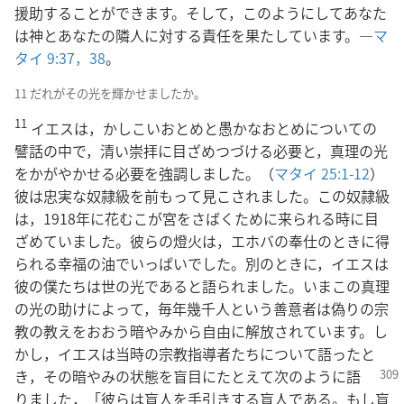
援助することができます。そして，このようにしてあなた
は神とあなたの隣人に対する責任を果たしています。―
マ
タイ 9:37，38
。
11 だれがその光を輝かせましたか。
11
イエスは，かしこいおとめと愚かなおとめについての
譬話の中で，清い崇拝に目ざめつづける必要と，真理の光
をかがやかせる必要を強調しました。（
マタイ 25:1-12
）
彼は忠実な奴隷級を前もって見こされました。この奴隷級
は，1918年に花むこが宮をさばくために来られる時に目
ざめていました。彼らの燈火は，エホバの奉仕のときに得
られる幸福の油でいっぱいでした。別のときに，イエスは
彼の僕たちは世の光であると語られました。いまこの真理
の光の助けによって，毎年幾千人という善意者は偽りの宗
教の教えをおおう暗やみから自由に解放されています。し
かし，イエスは当時の宗教指導者たちについて語ったと
き，その暗やみ
の状態を盲目にたとえて次のように語
りました，「彼らは盲人を手引きする盲人である。もし盲