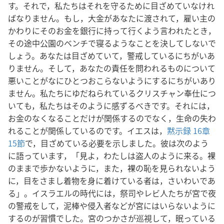
す。それで，私たちはそれを守るために目ざめていなけれ
ばなりません。もし，大金があなたに渡されて，雇い主の
かわりにそのお金を銀行に持って行くよう言われたとき，
その途中公園のベンチで寝るようなことを決してしないで
しょう。あなたは目ざめていて，警戒しているにちがいあ
りません。そして，あなたの責任を問われるものについて
悪いことがなにひとつおこらないようにするにちがいあり
ません。私たちにゆだねられているクリスチャン奉仕につ
いても，私たちはそのように感ずるべきです。それには，
お金のなくなることだけが関係するのでなく，生命の失わ
れることが関係しているのです。イエスは，
黙示録 16章
15節
で，目ざめている必要を示しました。彼は次のよう
に語っています，「見よ，わたしは盗人のように来る。裸
のままで歩かないように，また，裸の恥を見られないよう
に，目をさまし着物を身に着けている者は，さいわいであ
る」。イスラエルの時代には，祭司やレビ人たちが宮で夜
の警戒をして，泥棒や侵入者などが宮にはいらないように
するのが習慣でした。宮のつかさが巡視して，眠っている