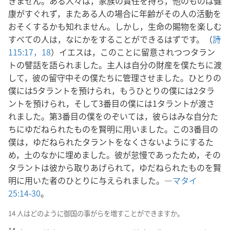
きません。ある人々は，家族の責任を持ち，他のものは健
康がすぐれず，またある人の場合に年齢がその人の活動を
おそくするかも知れません。しかし，生命の賜物を楽しむ
すべての人は，なにかをすることができるはずです。（
詩
115:17，18
）イエスは，このことに留意されつつタラン
トの譬話を語られました。主人は自分の財産を僕たちに渡
して，彼の留守中その僕たちに管理させました。ひとりの
僕には5タラントを預けられ，もうひとりの僕には2タラ
ントを預けられ，そして3番目の僕には1タラントが渡さ
れました。第3番目の僕をのぞいては，彼らはみな自分た
ちにゆだねられたものを賢明に用いました。この3番目の
僕は，ゆだねられたタラントをなくさないようにするた
め，土のなかに埋めました。彼が怠慢であったため，その
タラントは彼から取りあげられて，ゆだねられたものを賢
明に用いた者のひとりに与えられました。―
マタイ
25:14-30
。
14 人はどのように御国の事がらを増すことができますか。