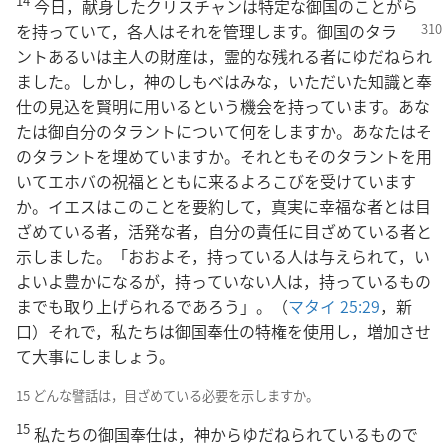
14
今日，献身したクリスチャンは特定な御国のことがら
を持っていて，各人はそれを管理し
ます。御国のタラ
ントあるいは主人の財産は，霊的な残れる者にゆだねられ
ました。しかし，神のしもべはみな，いただいた知識と奉
仕の見込を賢明に用いるという機会を持っています。あな
たは御自分のタラントについて何をしますか。あなたはそ
のタラントを埋めていますか。それともそのタラントを用
いてエホバの祝福とともに来るよろこびを受けています
か。イエスはこのことを要約して，真実に幸福な者とは目
ざめている者，活発な者，自分の責任に目ざめている者と
示しました。「おおよそ，持っている人は与えられて，い
よいよ豊かになるが，持っていない人は，持っているもの
までも取り上げられるであろう」。（
マタイ 25:29
，新
口）それで，私たちは御国奉仕の特権を使用し，増加させ
て大事にしましょう。
15 どんな譬話は，目ざめている必要を示しますか。
15
私たちの御国奉仕は，神からゆだねられているもので