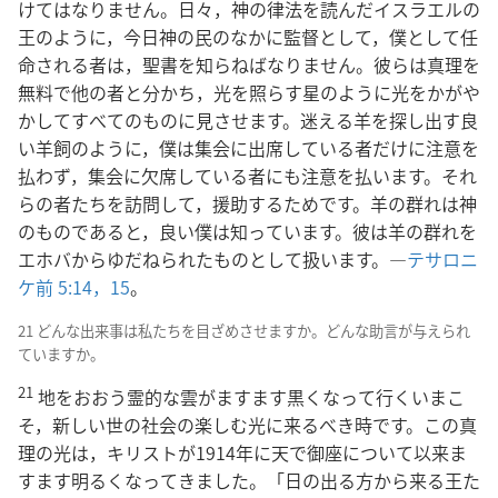
けてはなりません。日々，神の律法を読んだイスラエルの
王のように，今日神の民のなかに監督として，僕として任
命される者は，聖書を知らねばなりません。彼らは真理を
無料で他の者と分かち，光を照らす星のように光をかがや
かしてすべてのものに見させます。迷える羊を探し出す良
い羊飼のように，僕は集会に出席している者だけに注意を
払わず，集会に欠席している者にも注意を払います。それ
らの者たちを訪問して，援助するためです。羊の群れは神
のものであると，良い僕は知っています。彼は羊の群れを
エホバからゆだねられたものとして扱います。―
テサロニ
ケ前 5:14，15
。
21 どんな出来事は私たちを目ざめさせますか。どんな助言が与えられ
ていますか。
21
地をおおう霊的な雲がますます黒くなって行くいまこ
そ，新しい世の社会の楽しむ光に来るべき時です。この真
理の光は，キリストが1914年に天で御座について以来ま
すます明るくなってきました。「日の出る方から来る王た