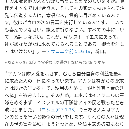
その知識を他の人と分かち合うことをためらいますか。真
理をすすんでわけ合う人，そして神の御霊に動かされて活
発に伝道する人は，幸福な人，霊的に目ざめている人で
す。彼はパウロの次の言葉を実行している人です，「いつ
も喜んでいなさい。絶えず祈りなさい。すべての事につい
て，感謝しなさい。これが，キリスト･イエスにあって，
神があなたがたに求めておられることである。御霊を消し
てはいけない」。―
テサロニケ前 5:16-19
，新口。
9 ある人々をはばんで霊的な宝を得させないものは何ですか。
9
アカンは隣人愛を示さず，むしろ自分自身の利益を最初
に求めた人の一例になっています。アカンは神からの要求
とは反対の行いをして，私用のために「銀と外套と金の延
べ棒」を盗みました。そのため，エホバはイスラエルの軍
隊をめぐまず，イスラエルの軍隊はアイの民と戦ったとき
敗北しました。（
ヨシュア 7:1-23
）今日ある人々はアカ
ンのとった行いと類似の行いをします。それらの人々は現
在の世の富を蓄積しようとつとめ，物質主義の奴隷になり