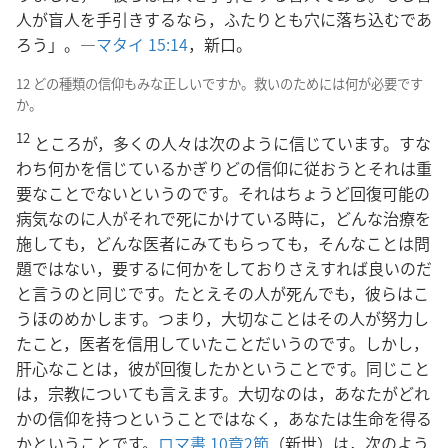
人が盲人を手引きするなら，ふたりとも穴に落ち込むであ
ろう」。―
マタイ 15:14
，新口。
12 どの種類の信仰もみな正しいですか。救いのためには何が必要です
か。
12
ところが，多くの人々は次のように信じています。すな
わち何かを信じているかぎりどの信仰に従おうとそれは重
要なことでないというのです。それはちょうど回復可能の
病気なのに人がそれで死にかけている時に，どんな治療を
施しても，どんな医者にみてもらっても，そんなことは問
題ではない，要するに何かをしておりさえすれば良いのだ
と言うのと同じです。たとえその人が死んでも，彼らはこ
うほのめかします。つまり，大切なことはその人が努力し
たこと，医者を信用していたことだいうのです。しかし，
肝心なことは，彼が回復したかということです。同じこと
は，宗教についても言えます。大切なのは，あなたがどれ
かの信仰を持つということではなく，あなたは生命を得る
かということです。
ロマ書 10章2節
（新世）は，次のよう