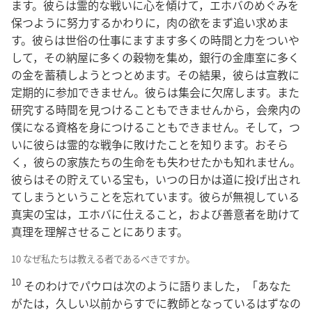
ます。彼らは霊的な戦いに心を傾けて，エホバのめぐみを
保つように努力するかわりに，肉の欲をまず追い求めま
す。彼らは世俗の仕事にますます多くの時間と力をついや
して，その納屋に多くの穀物を集め，銀行の金庫室に多く
の金を蓄積しようとつとめます。その結果，彼らは宣教に
定期的に参加できません。彼らは集会に欠席します。また
研究する時間を見つけることもできませんから，会衆内の
僕になる資格を身につけることもできません。そして，つ
いに彼らは霊的な戦争に敗けたことを知ります。おそら
く，彼らの家族たちの生命をも失わせたかも知れません。
彼らはその貯えている宝も，いつの日かは道に投げ出され
てしまうということを忘れています。彼らが無視している
真実の宝は，エホバに仕えること，および善意者を助けて
真理を理解させることにあります。
10 なぜ私たちは教える者であるべきですか。
10
そのわけでパウロは次のように語りました，「あなた
がたは，久しい以前からすでに教師となっているはずなの