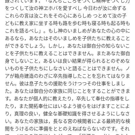
録されています，「なんぢこころをつくし精神をつくし力
をつくして汝の神ヱホバを愛すべし 今日わが汝に命ずる
これらの言は汝これをその心にあらしめ つとめて汝の子
どもに教え家に坐する時も路を歩む時も寝る時も起る時も
これを語るべし」。もし神のいましめがあなたの心の中に
あるなら，あなたはそのいましめを子供たちに教えること
ができるでしょう。しかし，あなたは御自分の知らないこ
とを子供たちに教えることはできません。またあなた御自
身でしないこと，あるいは良い結果が得られるとのぞめな
いものを子供たちにしなさいと語ることはできません。ノ
アが箱舟建造のわざに卒先指導したことを忘れてはなりま
せん。彼は息子たちの援助をうけつつその仕事をしまし
た。あなたは御自分の家族に同じことをすることができま
す。あなたが個人的に教えたり，卒先して奉仕の指導をし
たり，また開拓奉仕にはいるよう彼らをはげますことによ
り，真理の良い，健全な基礎知識を得させるようにしなさ
い。あなたの家族は，長なる宮の検閲者による最終的な検
閲をうけるのに準備をととのえねばならないのです。それ