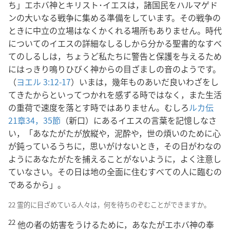
ち」エホバ神とキリスト･イエスは，諸国民をハルマゲド
ンの大いなる戦争に集める準備をしています。その戦争の
ときに中立の立場はなくかくれる場所もありません。時代
についてのイエスの詳細なしるしから分かる聖書的なすべ
てのしるしは，ちょうど私たちに警告と保護を与えるため
にはっきり鳴りひびく神からの目ざましの音のようです。
（
ヨエル 3:12-17
）いまは，幾年ものあいだ良いわざをし
てきたからといってつかれを感ずる時ではなく，また生活
の重荷で速度を落とす時ではありません。むしろ
ルカ伝
21章34，35節
（新口）にあるイエスの言葉を記憶しなさ
い，「あなたがたが放縦や，泥酔や，世の煩いのために心
が鈍っているうちに，思いがけないとき，その日がわなの
ようにあなたがたを捕えることがないように，よく注意し
ていなさい。その日は地の全面に住むすべての人に臨むの
であるから」。
22 霊的に目ざめている人々は，何を待ちのぞむことができますか。
22
他の者の妨害をうけるために，あなたがエホバ神の奉