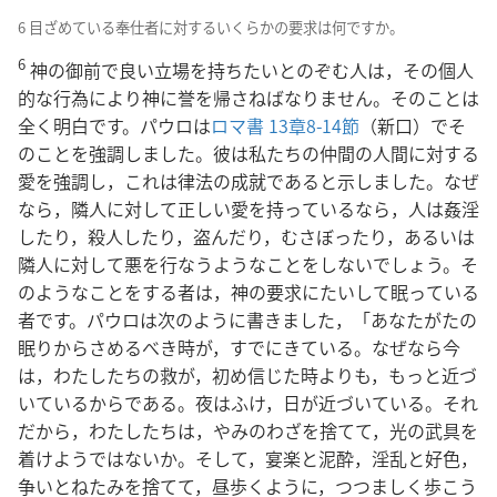
6 目ざめている奉仕者に対するいくらかの要求は何ですか。
6
神の御前で良い立場を持ちたいとのぞむ人は，その個人
的な行為により神に誉を帰さねばなりません。そのことは
全く明白です。パウロは
ロマ書 13章8-14節
（新口）でそ
のことを強調しました。彼は私たちの仲間の人間に対する
愛を強調し，これは律法の成就であると示しました。なぜ
なら，隣人に対して正しい愛を持っているなら，人は姦淫
したり，殺人したり，盗んだり，むさぼったり，あるいは
隣人に対して悪を行なうようなことをしないでしょう。そ
のようなことをする者は，神の要求にたいして眠っている
者です。パウロは次のように書きました，「あなたがたの
眠りからさめるべき時が，すでにきている。なぜなら今
は，わたしたちの救が，初め信じた時よりも，もっと近づ
いているからである。夜はふけ，日が近づいている。それ
だから，わたしたちは，やみのわざを捨てて，光の武具を
着けようではないか。そして，宴楽と泥酔，淫乱と好色，
争いとねたみを捨てて，昼歩くように，つつましく歩こう