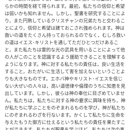
らかの時間を経て得られます。最初，私たちの信仰と希望
は弱いかも知れません。しかし，聖書を研究することによ
り，また円熟しているクリスチャンの兄弟たちと交わるこ
とにより，信仰と希望は建ておこされ強められます。神は
救いの道をたくさん持っておられるのでなく，むしろ救い
の道はイエス･キリストを通してただひとつだけあるこ
と，また私たちは霊的な光の武具を用いることによって他
の人がこのことを認識するよう援助できることを理解する
ようになります。神に対する私たちの責任は，良い生活を
すること，おたがいに生活して害を加えないということよ
りも大きなものです。エホバ神やキリスト･イエスを信じ
ない大ぜいの人々は，高い道徳律や倫理のうちに知恵を見
出しています。しかし，彼らは神の奉仕に目ざめていませ
ん。私たちは，私たちに対する神の要求に興味を持ち，神
が私たちに学ぶことをのぞまれるものを学び，神が私たち
にのぞまれるわざを行ないます。かくして私たちに生命を
与えたもうた御方に仕えるという私たちの責任を果たすこ
とができます。私たちが聖書を学ぶほど，私たちは次の事