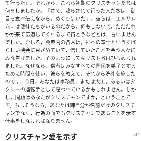
て行った」。それから，これら初期のクリスチャンたちは
何をしましたか。「さて，散らされて行った人たちは，御
言を宣べ伝えながら，めぐり歩いた」。彼らは，エルサレ
ムには使徒たちがいるのだから，何もしないで，ただだれ
かが来て伝道してくれるまで待とうなどとは，言いません
でした。むしろ，会衆内の各人は，神への奉仕というすば
らしい機会に目ざめていて，信じていたことを会う人々に
みな告げました。そのようにしてキリスト教はひろめられ
ました。なぜなら，信者はみなすべての国民を弟子とする
ために時間を使い，彼らを教えて，それから洗礼を施した
のです。今日，あなたは事務員，または大工，あるいはタ
クシーの運転手として雇われているかもしれません。しか
し，問題はあなたがクリスチャンですか，ということで
す。もしそうなら，あなたは御自分が名前だけのクリスチ
ャンでなく，行為の面でもクリスチャンであることを示す
仕事をしなければなりません。
クリスチャン愛を示す