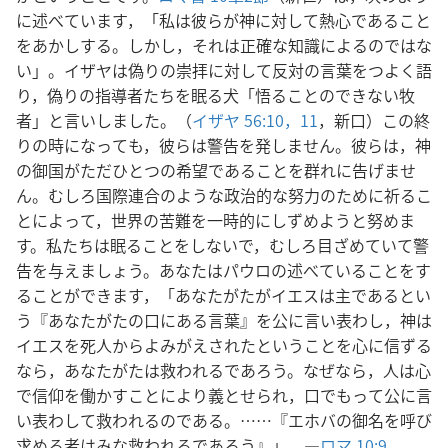
に述べています，「私は彼らが神に対して熱心であること
をあかしする。しかし，それは正確な知識によるのではな
い」。イザヤは偽りの崇拝に対して反対の言葉をつよく語
り，偽りの指導者たちを眠る犬「悟ることのできない牧
者」と言いしました。（
イザヤ 56:10，11
，新口）この終
りの時になっても，彼らは警告を発しません。彼らは，神
の御国がただひとつの希望であることを群れに告げませ
ん。むしろ国際連合のような政治的な努力のために祈るこ
とによって，世界の苦難を一時的にしずめようと努めま
す。私たちは眠ることをしないで，むしろ目ざめていて警
告を与えましょう。あなたはパウロの述べていることをす
ることができます，「あなたがたがイエスは主であるとい
う『あなたがたの口にある言葉』を公に言い表わし，神は
イエスを死人からよみがえされたということを心に信ずる
なら，あなたがたは救われるであろう。なぜなら，人は心
で信仰を働かすことにより義とせられ，口でもって公に言
い表わして救われるのである。……『エホバの御名を呼び
求める者はみな救われるであろう』」。―
ロマ 10:9，