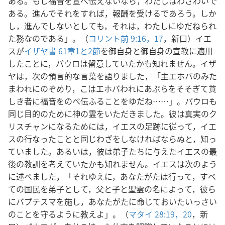
ある。もし福音を宣べ伝えないなら，わたしはわざわいで
ある。進んでそれをすれば，報酬を受けるであろう。しか
し，進んでしないとしても，それは，わたしにゆだねられ
た務なのである」。（
コリント前 9:16，17
，新口）イエ
スが
イザヤ書 61章1と2節
を御自身と御自身の宣教に適用
したことに，パウロは留意していたかも知れません。イザ
ヤは，次の預言的な言葉を語りました，「主エホバのみた
まわれにのぞめり，こはエホバわれにあぶらをそそぎて貧
しき者に福音をのべ伝ふることをゆだね……」。パウロも
同じ目的のために神の霊をいただきました。彼は真実のク
リスチャンになるためには，イエスの足跡に従って，イエ
スの行なったことと同じわざをしなければならぬと，知っ
ていました。あるいは，彼は弟子たちに与えたイエスの最
後の教訓を考えていたかも知れません。イエスは次のよう
に述べました，「それゆえに，あなたがたは行って，すべ
ての国民を弟子として，父と子と聖霊の名によって，彼ら
にバプテスマを施し，あなたがたに命じておいたいっさい
のことを守るように教えよ」。（
マタイ 28:19，20
，新