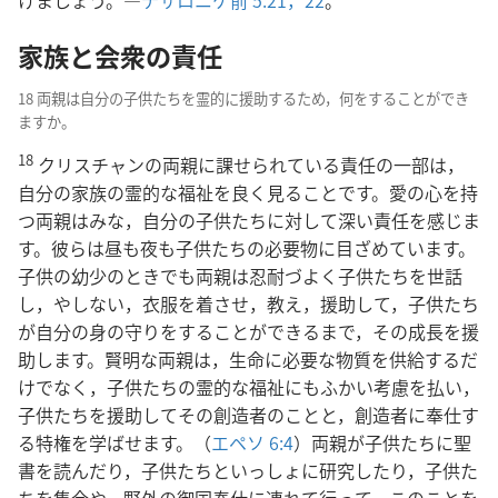
家族と会衆の責任
18 両親は自分の子供たちを霊的に援助するため，何をすることができ
ますか。
18
クリスチャンの両親に課せられている責任の一部は，
自分の家族の霊的な福祉を良く見ることです。愛の心を持
つ両親はみな，自分の子供たちに対して深い責任を感じま
す。彼らは昼も夜も子供たちの必要物に目ざめています。
子供の幼少のときでも両親は忍耐づよく子供たちを世話
し，やしない，衣服を着させ，教え，援助して，子供たち
が自分の身の守りをすることができるまで，その成長を援
助します。賢明な両親は，生命に必要な物質を供給するだ
けでなく，子供たちの霊的な福祉にもふかい考慮を払い，
子供たちを援助してその創造者のことと，創造者に奉仕す
る特権を学ばせます。（
エペソ 6:4
）両親が子供たちに聖
書を読んだり，子供たちといっしょに研究したり，子供た