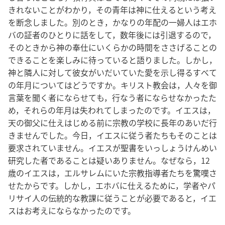
きれないことがわかり，その青年は神に仕えるという考え
を断念しました。別のとき，かなりの年配の一婦人はエホ
バの証者のひとりに話をして，数年後には引退するので，
そのときから神の奉仕にいくらかの時間をささげることの
できることを楽しみに待っていると語りました。しかし，
神と隣人に対して彼女がいだいていた愛を示し得るすべて
の年月についてはどうですか。キリスト教会は，人々を御
言葉を聞く者にならせても，行なう者にならせなかったた
め，それらの年月は失われてしまったのです。イエスは，
天の御父に仕えはじめる前に宗教の学校に長年のあいだ行
きませんでした。今日，イエスに従う者たちもそのことは
要求されていません。イエスが聖書をいっしょうけんめい
研究した者であることは疑いありません。なぜなら，12
歳のイエスは，エルサレムにいた宗教指導者たちを驚嘆さ
せたからです。しかし，エホバに仕えるために，学者やパ
リサイ人の伝統的な教課に従うことが必要であると，イエ
スはお考えにならなかったのです。