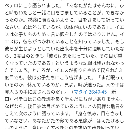
ペテロにこう語られました，「あなたがたはそんなに，ひ
と時もわたしと一緒に目をさましていることが，できなか
ったのか。誘惑に陥らないように，目をさまして祈ってい
なさい。心は熱しているが，肉体が弱いのである」。イエ
スは弟子たちのために言い訳をしたのではありません。イ
エスは，彼らがつかれていることを知っていました。もし
彼らが生じようとしていた出来事を十分に理解していたな
ら，2度目のときも「彼らはまた眠っていた。その目が重
くなっていたのである」というような記録は残されなかっ
たでしょう。ところが，イエスが祈りをやめて戻られた3
度目でも，彼は弟子たちにこう告げました，「まだ眠って
いるのか，休んでいるのか。見よ，時が迫った。人の子は
罪人らの手に渡されるのだ」。（
マタイ 26:40-45
，新
口）ペテロはこの教訓を良く学んだにちがいありません。
なぜなら，後日彼は目ざめているようにとの同様な助言を
与えて次のように語っています，「身を慎み，目をさまし
ていなさい。あなたがたの敵である悪魔が，ほえたけるし
しのように，食いつくすべきものを求めて歩き回ってい