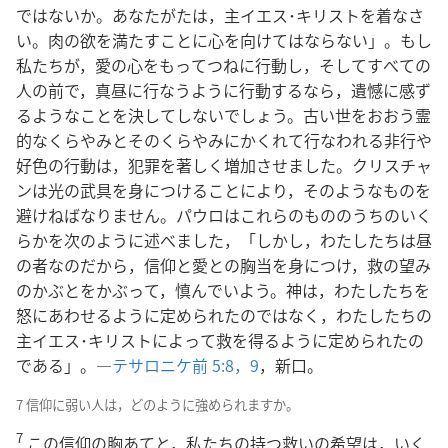
ではないか。あなたがたは，主イエス･キリストを着なさ
い。肉の欲を満たすことに心を向けてはならない」。もし
私たちが，愛の心をもってつねに行動し，そしてすべての
人の前で，真昼に行なうように行動するなら，遺憾に感ず
るようなことを決してしないでしょう。古い世をおおう霊
的なくらやみとそのくらやみにかくれて行なわれる非行や
好色の行動は，犯罪を著しく増加させました。クリスチャ
ンは光の武具を身につけることにより，そのようなものを
避けねばなりません。パウロはこれらのもののうちのいく
らかを次のように述べました，「しかし，わたしたちは昼
の者なのだから，信仰と愛との胸当を身につけ，救の望み
のかぶとをかぶって，慎んでいよう。神は，わたしたちを
怒にあわせるように定められたのではなく，わたしたちの
主イエス･キリストによって救を得るように定められたの
である」。―
テサロニケ前 5:8，9
，新口。
7 信仰に弱い人は，どのように強められますか。
7
この信仰の胸あてと，私たちの持つ救いの希望は，いく