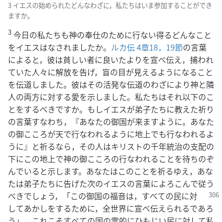
3 イエスの始められたどんなわざに，私たちはいま参加することができ
ますか。
3
今日の私たちも神の奉仕のために行ない得るどんなこと
をイエスはなされましたか。
ルカ伝 4章18，19節
の言葉
によると，彼は貧しい者に良いたよりを宣べ伝え，捕われ
ていた人々に解放を告げ，盲の目が見えるようになること
を伝道しました。彼はその活発な伝道のわざにより神と隣
人の両方に対する愛を示しました。私たちはそれ以下のこ
とをするべきですか。もしイエスが弟子たちに教えた祈り
の言葉すなわち，『あなたの御国が来ますように。あなた
の御こころが天で行なわれるように地上でも行なわれるよ
うに』と祈るなら，その人はキリストの千年統治の支配の
下にこの地上で神の御こころの行なわれることを待ちのぞ
んでいると示します。あなたはこのことを祈るゆえ，あな
たは弟子たちに告げた次のイエスの言葉によろこんで従う
べきでしょう，「この御国の福音
は，すべての民に対
してあかしをするために，全世界に宣べ伝えられるであろ
う」。これこそすべての国の霊的にひもじい民に対して私