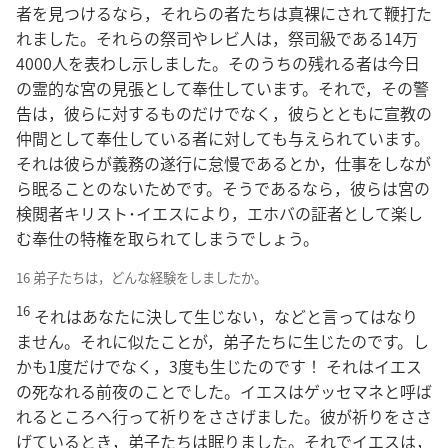
者を見つけるなら，それらの者たちは真裸にされて鞭打た
れました。それらの祭司やレビ人は，祭司級である14万
4000人を表わし示しました。そのうちの残れる者は今日
の霊的な宮の見張として奉仕しています。それで，その警
告は，彼らに対するものだけでなく，彼らとともに宣教の
仲間として奉仕している者に対しても与えられています。
それは彼らが義務の遂行に怠慢であるとか，仕事をしなが
ら眠ることのないためです。そうであるなら，彼らは宮の
検閲者キリスト･イエスにより，エホバの証者として楽し
む奉仕の特権を取られてしまうでしょう。
16 弟子たちは，どんな経験をしましたか。
16
それはあなたに決して生じない，などと言ってはなり
ません。それに似たことが，弟子たちに生じたのです。し
かも1度だけでなく，3度も生じたのです！ それはイエス
の死なれる前夜のことでした。イエスはゲッセマネと呼ば
れるところへ行って祈りをささげました。彼が祈りをささ
げているとき，弟子たちは眠りました。それでイエスは，