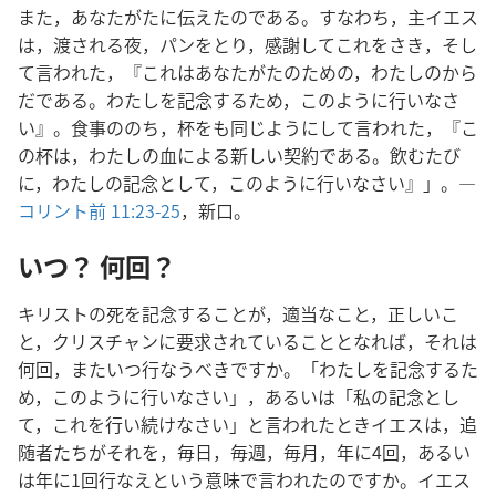
また，あなたがたに伝えたのである。すなわち，主イエス
は，渡される夜，パンをとり，感謝してこれをさき，そし
て言われた，『これはあなたがたのための，わたしのから
だである。わたしを記念するため，このように行いなさ
い』。食事ののち，杯をも同じようにして言われた，『こ
の杯は，わたしの血による新しい契約である。飲むたび
に，わたしの記念として，このように行いなさい』」。―
コリント前 11:23-25
，新口。
いつ？ 何回？
キリストの死を記念することが，適当なこと，正しいこ
と，クリスチャンに要求されていることとなれば，それは
何回，またいつ行なうべきですか。「わたしを記念するた
め，このように行いなさい」，あるいは「私の記念とし
て，これを行い続けなさい」と言われたときイエスは，追
随者たちがそれを，毎日，毎週，毎月，年に4回，あるい
は年に1回行なえという意味で言われたのですか。イエス