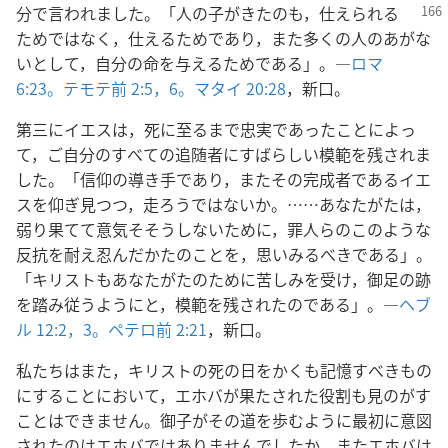
分で言われ
ました。「人の子がきたのも，仕えられる
ためではなく，仕えるためであり，また多くの人のあがな
いとして，自分の命を与えるためである」。―
ロマ
6:23。
テモテ前 2:5，6。
マタイ 20:28
，新口。
第三にイエスは，死に至るまで忠実であったことによっ
て，ご自分のすべての追随者にすばらしい模範を残されま
した。「信仰の導き手であり，またその完成者であるイエ
スを仰ぎ見つつ，走ろうではないか。……あなたがたは，
弱り果てて意気そそうしないために，罪人らのこのような
反抗を耐え忍んだかたのことを，思いみるべきである」。
「キリストもあなたがたのために苦しみを受け，御足の跡
を踏み従うようにと，模範を残されたのである」。―
ヘブ
ル 12:2，3。
ペテロ前 2:21
，新口。
私たちはまた，キリストの死の日をかくも記憶すべきもの
にすることにおいて，エホバが果たされた役割も見のがす
ことはできません。御子がその道を歩むように最初に意図
されたのはエホバではありませんでしたか。またエホバは