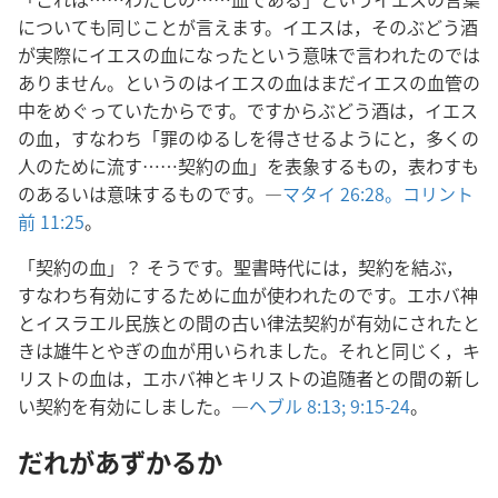
についても同じことが言えます。イエスは，そのぶどう酒
が実際にイエスの血になったという意味で言われたのでは
ありません。というのはイエスの血はまだイエスの血管の
中をめぐっていたからです。ですからぶどう酒は，イエス
の血，すなわち「罪のゆるしを得させるようにと，多くの
人のために流す……契約の血」を表象するもの，表わすも
のあるいは意味するものです。―
マタイ 26:28。
コリント
前 11:25
。
「契約の血」？ そうです。聖書時代には，契約を結ぶ，
すなわち有効にするために血が使われたのです。エホバ神
とイスラエル民族との間の古い律法契約が有効にされたと
きは雄牛とやぎの血が用いられました。それと同じく，キ
リストの血は，エホバ神とキリストの追随者との間の新し
い契約を有効にしました。―
ヘブル 8:13;
9:15-24
。
だれがあずかるか