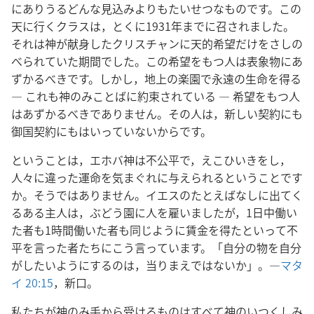
にありうるどんな見込みよりもたいせつなものです。この
天に行くクラスは，とくに1931年までに召されました。
それは神が献身したクリスチャンに天的希望だけをさしの
べられていた期間でした。この希望をもつ人は表象物にあ
ずかるべきです。しかし，地上の楽園で永遠の生命を得る
― これも神のみことばに約束されている ― 希望をもつ人
はあずかるべきでありません。その人は，新しい契約にも
御国契約にもはいっていないからです。
ということは，エホバ神は不公平で，えこひいきをし，
人々に違った運命を気まぐれに与えられるということです
か。そうではありません。イエスのたとえばなしに出てく
るある主人は，ぶどう園に人を雇いましたが，1日中働い
た者も1時間働いた者も同じように賃金を得たといって不
平を言った者たちにこう言っています。「自分の物を自分
がしたいようにするのは，当りまえではないか」。―
マタ
イ 20:15
，新口。
私たちが神のみ手から受けるものはすべて神のいつくしみ