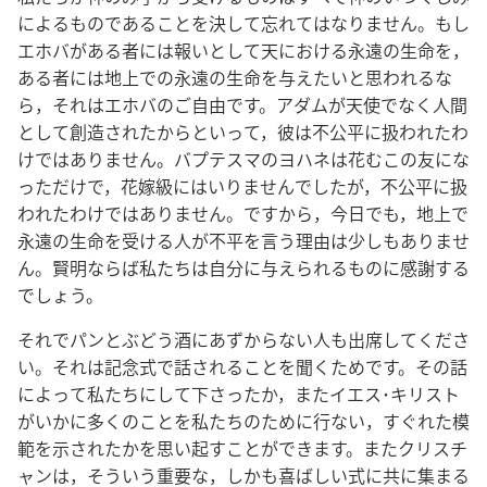
によるものであることを決して忘れてはなりません。もし
エホバがある者には報いとして天における永遠の生命を，
ある者には地上での永遠の生命を与えたいと思われるな
ら，それはエホバのご自由です。アダムが天使でなく人間
として創造されたからといって，彼は不公平に扱われたわ
けではありません。バプテスマのヨハネは花むこの友にな
っただけで，花嫁級にはいりませんでしたが，不公平に扱
われたわけではありません。ですから，今日でも，地上で
永遠の生命を受ける人が不平を言う理由は少しもありませ
ん。賢明ならば私たちは自分に与えられるものに感謝する
でしょう。
それでパンとぶどう酒にあずからない人も出席してくださ
い。それは記念式で話されることを聞くためです。その話
によって私たちにして下さったか，またイエス･キリスト
がいかに多くのことを私たちのために行ない，すぐれた模
範を示されたかを思い起すことができます。またクリスチ
ャンは，そういう重要な，しかも喜ばしい式に共に集まる