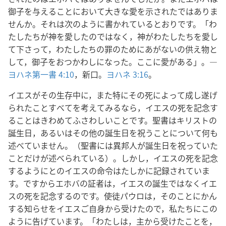
御子を与えることにおいて大きな愛を示されたではありま
せんか。それは次のように書かれているとおりです。「わ
たしたちが神を愛したのではなく，神がわたしたちを愛し
て下さって，わたしたちの罪のためにあがないの供え物と
して，御子をおつかわしになった。ここに愛がある」。―
ヨハネ第一書 4:10
，新口。
ヨハネ 3:16
。
イエスがその生存中に，また特にその死によって成し遂げ
られたことすべてを考えてみるなら，イエスの死を記念す
ることはきわめてふさわしいことです。聖書はキリストの
誕生日，あるいはその他の誕生日を祝うことについて何も
述べていません。（聖書には異邦人が誕生日を祝っていた
ことだけが述べられている）。しかし，イエスの死を記念
するようにとのイエスの命令はたしかに記録されていま
す。ですからエホバの証者は，イエスの誕生ではなくイエ
スの死を記念するのです。使徒パウロは，そのことにかん
する知らせをイエスご自身から受けたので，私たちにこの
ように告げています。「わたしは，主から受けたことを，