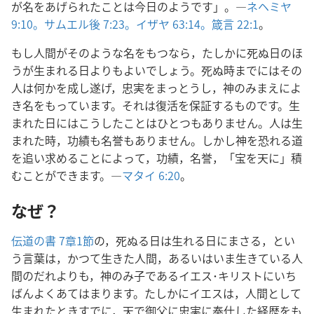
が名をあげられたことは今日のようです」。―
ネヘミヤ
9:10。
サムエル後 7:23。
イザヤ 63:14。
箴言 22:1
。
もし人間がそのような名をもつなら，たしかに死ぬ日のほ
うが生まれる日よりもよいでしょう。死ぬ時までにはその
人は何かを成し遂げ，忠実をまっとうし，神のみまえによ
き名をもっています。それは復活を保証するものです。生
まれた日にはこうしたことはひとつもありません。人は生
まれた時，功績も名誉もありません。しかし神を恐れる道
を追い求めることによって，功績，名誉，「宝を天に」積
むことができます。―
マタイ 6:20
。
なぜ？
伝道の書 7章1節
の，死ぬる日は生れる日にまさる，とい
う言葉は，かつて生きた人間，あるいはいま生きている人
間のだれよりも，神のみ子であるイエス･キリストにいち
ばんよくあてはまります。たしかにイエスは，人間として
生まれたときすでに，天で御父に忠実に奉仕した経歴をも