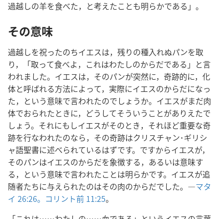
過越しの羊を食べた，と考えたことも明らかである」。
その意味
過越しを祝ったのちイエスは，残りの種入れぬパンを取
り，「取って食べよ，これはわたしのからだである」と言
われました。イエスは，そのパンが突然に，奇跡的に，化
体と呼ばれる方法によって，実際にイエスのからだになっ
た，という意味で言われたのでしょうか。イエスがまだ肉
体でおられたときに，どうしてそういうことがありえたで
しょう。それにもしイエスがそのとき，それほど重要な奇
跡を行なわれたのなら，その奇跡はクリスチャン･ギリシ
ャ語聖書に述べられているはずです。ですからイエスが，
そのパンはイエスのからだを象徴する，あるいは意味す
る，という意味で言われたことは明らかです。イエスが追
随者たちに与えられたのはその肉のからだでした。―
マタ
イ 26:26。
コリント前 11:25
。
「これは……わたしの……血である」というイエスの言葉