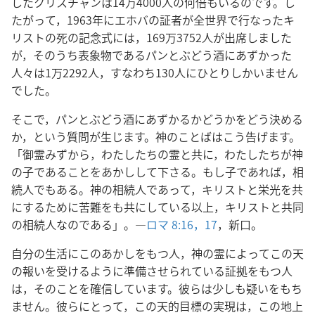
したクリスチャンは14万4000人の何倍もいるのです。し
たがって，1963年にエホバの証者が全世界で行なったキ
リストの死の記念式には，169万3752人が出席しました
が，そのうち表象物であるパンとぶどう酒にあずかった
人々は1万2292人，すなわち130人にひとりしかいません
でした。
そこで，パンとぶどう酒にあずかるかどうかをどう決める
か，という質問が生じます。神のことばはこう告げます。
「御霊みずから，わたしたちの霊と共に，わたしたちが神
の子であることをあかしして下さる。もし子であれば，相
続人でもある。神の相続人であって，キリストと栄光を共
にするために苦難をも共にしている以上，キリストと共同
の相続人なのである」。―
ロマ 8:16，17
，新口。
自分の生活にこのあかしをもつ人，神の霊によってこの天
の報いを受けるように準備させられている証拠をもつ人
は，そのことを確信しています。彼らは少しも疑いをもち
ません。彼らにとって，この天的目標の実現は，この地上