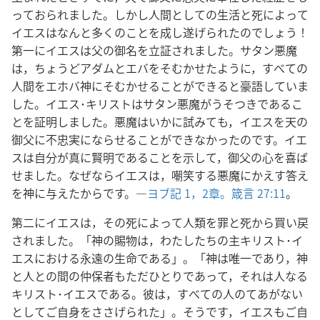
っておられました。しかし人間としての生活と死によって
イエスはなんと多くのことを成し遂げられたのでしょう！
第一にイエスは父の御名を立証されました。サタン悪魔
は，ちょうどアダムとエバをそむかせたように，すべての
人間をエホバ神にそむかせることができると豪語していま
した。イエス･キリストはサタン悪魔がうそつきであるこ
とを証明しました。悪魔はいかに試みても，イエスを天の
御父に不忠実にならせることができなかったのです。イエ
スは自分が真に賢明であることを示して，御父の心を喜ば
せました。なぜならイエスは，嘲笑する悪魔にかえす答え
を神に与えたからです。―
ヨブ記 1，
2章。
箴言 27:11
。
第二にイエスは，その死によって人類を罪と死から買い戻
されました。「神の賜物は，わたしたちの主キリスト･イ
エスにおける永遠の生命である」。「神は唯一であり，神
と人との間の仲保者もただひとりであって，それは人なる
キリスト･イエスである。彼は，すべての人のてあがない
としてご自身をささげられた」。そうです，イエスもご自