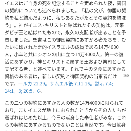
イエスはご自身の死を記念することを定められた夜，御国
の契約についても述べられました。「私の父が，御国の契
約を私と結んだように，私もあなたがたとその契約を結ぼ
う」。神がイエス･キリストと結ばれたその契約は，元来
ダビデ王と結ばれたもので，永久の支配者が出ることを予
告しました。聖書はこの御国契約にあずかる者たちを，ひ
たいに印された霊的イスラエルの成員である14万4000
人，小羊と共にシオンの山に立つ14万4000人，第一の復
活にあずかり，神とキリストに属する王および祭司として
支配する者，と述べています。それで主の夕食にあずかる
資格
のある者は，新しい契約と御国契約の当事者だけ
です。―
ルカ 22:29。
サムエル後 7:11-16。
黙示 7:4;
14:1，
3;
20:5，6
。
この二つの契約にあずかる人の数が14万4000に限られて
おり，またイエスが地上におられたときからその人たちが
選ばれはじめた以上，今日の献身した奉仕者がみな，これ
らの契約にあずかるものでないことは当然です。今日献身