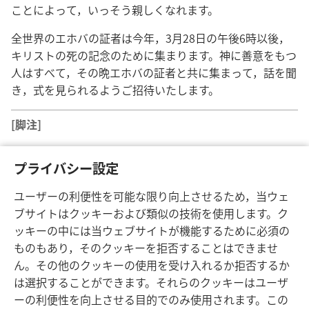
ことによって，いっそう親しくなれます。
全世界のエホバの証者は今年，3月28日の午後6時以後，
キリストの死の記念のために集まります。神に善意をもつ
人はすべて，その晩エホバの証者と共に集まって，話を聞
き，式を見られるようご招待いたします。
[脚注]
ユダヤの年は太陰年で，通常春分にいちばん近い新月
a
プライバシー設定
から始まる。最初の月はニサン。
ユーザーの利便性を可能な限り向上させるため，当ウェ
ブサイトはクッキーおよび類似の技術を使用します。ク
ッキーの中には当ウェブサイトが機能するために必須の
ものもあり，そのクッキーを拒否することはできませ
日本語
シェアする
設定
ん。その他のクッキーの使用を受け入れるか拒否するか
Copyright
© 2026 Watch Tower Bible and Tract Society of Pennsylvania
は選択することができます。それらのクッキーはユーザ
利用規約
プライバシーに関する方針
プライバシー設定
JW.ORG
ーの利便性を向上させる目的でのみ使用されます。この
ログイン