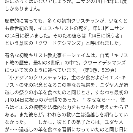
理にあってはいないでしょうか。ニサンの14日は年に1度
しかありません。
歴史的に言っても，多くの初期クリスチャンが，少なくと
も数世紀の間，イエス･キリストの死を，年に1回ニサン
の14日に祝いました。そのため彼らは「14日に祝う者」
という意味の「クワードデシマンズ」と呼ばれました。
有名な初期キリスト教史家モーシェイムは，自著「キリス
ト教の歴史，最初の3世紀」の中で，クワードデシマンズ
について次のように述べています。（第1巻，529頁）
「小アジアのクリスチャンは，主の夕食およびイエス･キ
リストの死の記念となるこの聖なる祝祭を，ユダヤ人が過
越しの祭りの小羊を食べたのと同じとき，すなわち最初の
月の14日に祝うのが習慣であった。
なぜなら……，彼
a
らはイエスの模範を法律的な力をもつものと考えたからで
ある。また彼らが，われらの救い主は過越しを期待してい
なかった。……しかし，彼とその弟子たちは，ユダヤ人
が……過越しの羊を食べる習慣になっていたのと同じ日に