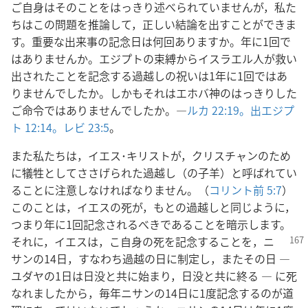
ご自身はそのことをはっきり述べられていませんが，私た
ちはこの問題を推論して，正しい結論を出すことができま
す。重要な出来事の記念日は何回ありますか。年に1回で
はありませんか。エジプトの束縛からイスラエル人が救い
出されたことを記念する過越しの祝いは1年に1回ではあ
りませんでしたか。しかもそれはエホバ神のはっきりした
ご命令ではありませんでしたか。―
ルカ 22:19。
出エジプ
ト 12:14。
レビ 23:5
。
また私たちは，イエス･キリストが，クリスチャンのため
に犠牲としてささげられた過越し（の子羊）と呼ばれてい
ることに注意しなければなりません。（
コリント前 5:7
）
このことは，イエスの死が，もとの過越しと同じように，
つまり年に1回記念されるべきであることを暗示します。
それに，イエスは，
こ自身の死を記念することを，ニ
サンの14日，すなわち過越の日に制定し，またその日 ―
ユダヤの1日は日没と共に始まり，日没と共に終る ― に死
なれましたから，毎年ニサンの14日に1度記念するのが道