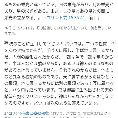
るものの栄光と違っている。日の栄光があり，月の栄光が
あり，星の栄光がある。また，この星とあの星との間に，
栄光の差がある」。―
コリント前 15:35-41
，新口。
26 そこでパウロは，その論議しているからだについて，何を示してい
ますか。
26
次のことに注目して下さい！ パウロは，二つ
の性質
をあわせ持つからだ，半ば天に属し，半ば地に属するから
だ，人間の霊化されたからだ，一部は魚で一部は鳥のから
だ，半ば人なかば猿のからだ，あるいは神人のようなもの
があるとは言っていません。それぞれのからだは，他のも
のと異なる種類のものであり，天に属するからだはひとつ
の種類，地に属するからだは別の種類であって互に異なる
と，パウロは述べています。では御霊に生み出されて天の
希望を抱くクリスチャンに，神はどんなからだをお与えに
なるのですか。パウロは次のように答えています。
27
コリント前書 15章42-49節
において，パウロは，霊に生まれるクリ