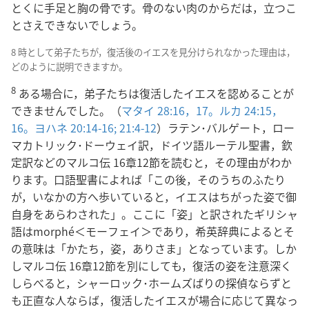
とくに手足と胸の骨です。骨のない肉のからだは，立つこ
とさえできないでしょう。
8 時として弟子たちが，復活後のイエスを見分けられなかった理由は，
どのように説明できますか。
8
ある場合に，弟子たちは復活したイエスを認めることが
できませんでした。（
マタイ 28:16，17。
ルカ 24:15，
16。
ヨハネ 20:14-16;
21:4-12
）ラテン･バルゲート，ロー
マカトリック･ドーウェイ訳，ドイツ語ルーテル聖書，欽
定訳などのマルコ伝 16章12節を読むと，その理由がわか
ります。口語聖書によれば「この後，そのうちのふたり
が，いなかの方へ歩いていると，イエスはちがった姿で御
自身をあらわされた」。ここに「姿」と訳されたギリシャ
語はmorphé＜モーフェイ＞であり，希英辞典によるとそ
の意味は「かたち，姿，ありさま」となっています。しか
しマルコ伝 16章12節を別にしても，復活の姿を注意深く
しらべると，シャーロック･ホームズばりの探偵ならずと
も正直な人ならば，復活したイエスが場合に応じて異なっ