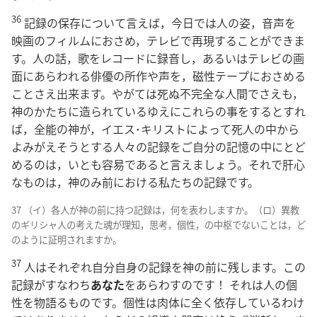
36
記録の保存について言えば，今日では人の姿，音声を
映画のフィルムにおさめ，テレビで再現することができま
す。人の話，歌をレコードに録音し，あるいはテレビの画
面にあらわれる俳優の所作や声を，磁性テープにおさめる
ことさえ出来ます。やがては死ぬ不完全な人間でさえも，
神のかたちに造られているゆえにこれらの事をするとすれ
ば，全能の神が，イエス･キリストによって死人の中から
よみがえそうとする人々の記録をご自分の記憶の中にとど
めるのは，いとも容易であると言えましょう。それで肝心
なものは，神のみ前における私たちの記録です。
37 （イ）各人が神の前に持つ記録は，何を表わしますか。（ロ）異教
のギリシャ人の考えた魂が理知，思考，個性，の中枢でないことは，ど
のように証明されますか。
37
人はそれぞれ自分自身の記録を神の前に残します。この
記録がすなわち
あなた
をあらわすのです！ それは人の個
性を物語るものです。個性は肉体に全く依存しているわけ