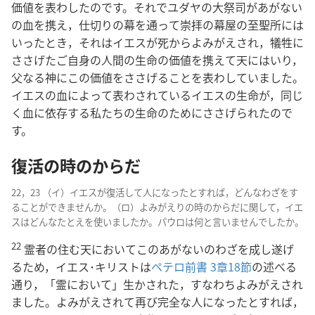
価値を表わしたのです。それでユダヤの大祭司があがない
の血を携え，仕切りの幕を通って崇拝の幕屋の至聖所には
いったとき，それはイエスが死からよみがえされ，犠牲に
ささげたご自身の人間の生命の価値を携えて天にはいり，
父なる神にこの価値をささげることを表わしていました。
イエスの血によって表わされているイエスの生命が，同じ
く血に依存する私たちの生命のためにささげられたので
す。
復活の時のからだ
22，23 （イ）イエスが復活して人になったとすれば，どんなわざをす
ることができませんか。（ロ）よみがえりの時のからだに関して，イエ
スはどんなたとえを使いましたか。パウロは何と言いませんでしたか。
22
霊者の住む天においてこのあがないのわざを成し遂げ
るため，イエス･キリストは
ペテロ前書 3章18節
の述べる
通り，「霊において」生かされた，すなわちよみがえされ
ました。よみがえされて再び完全な人になったとすれば，