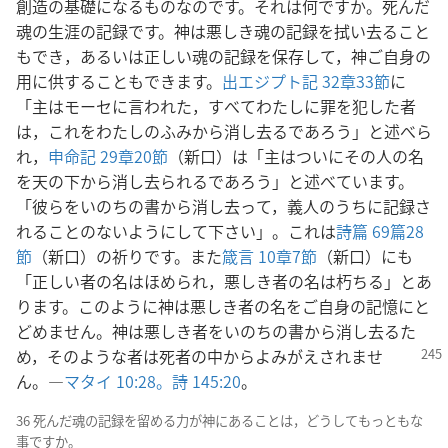
創造の基礎になるものなのです。それは何ですか。死んだ
魂の生涯の記録です。神は悪しき魂の記録を拭い去ること
もでき，あるいは正しい魂の記録を保存して，神ご自身の
用に供することもできます。
出エジプト記 32章33節
に
「主はモーセに言われた，すべてわたしに罪を犯した者
は，これをわたしのふみから消し去るであろう」と述べら
れ，
申命記 29章20節
（新口）は「主はついにその人の名
を天の下から消し去られるであろう」と述べています。
「彼らをいのちの書から消し去って，義人のうちに記録さ
れることのないようにして下さい」。これは
詩篇 69篇28
節
（新口）の祈りです。また
箴言 10章7節
（新口）にも
「正しい者の名はほめられ，悪しき者の名は朽ちる」とあ
ります。このように神は悪しき者の名をご自身の記憶にと
どめません。神は悪しき者をいのちの書から消し去るた
め，そのような者は死者の中からよみがえされませ
ん。―
マタイ 10:28。
詩 145:20
。
36 死んだ魂の記録を留める力が神にあることは，どうしてもっともな
事ですか。