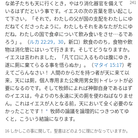
な弟子たちも
天に行くとき，やはり消化器官を備えて
いるはずだという事です。イエスの次の言葉を思い起こし
て下さい，「それで，わたしの父が国の支配をわたしにゆ
だねてくださったように，わたしもそれをあなたがたにゆ
だね，わたしの国で食卓について飲み食いをさせ…るであ
ろう」。（
ルカ 22:29，30
，新口）飲食ののち，食物や飲
物は消化管にはいって行きます。そしてどうなりますか。
イエスは言われました，「凡て口に入るものは腹にゆき，
遂に厠に棄てらるる事を悟らぬか」。（
マタイ 15:17
）考
えてごらんなさい！ 人間のからだを持つ者が天に来て以
来，天には厠，個人専用また公衆用男女別トイレットが必
要になるのです。そして牧師によれば神御自身であるはず
のイエスは，今よりのち永遠に天の厠を使わねばなりませ
ん。これはイエスが人となる前，天において全く必要のな
かったことです！
牧師の論議を論理的につきつめてゆ
a
くと，こういう結論になります。
16 しかしこの事に関して，聖書はどのように理にかなっていますか。