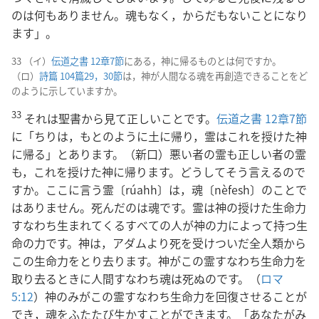
のは何もありません。魂もなく，からだもないことになり
ます」。
33 （イ）
伝道之書 12章7節
にある，神に帰るものとは何ですか。
（ロ）
詩篇 104篇29，30節
は，神が人間なる魂を再創造できることをど
のように示していますか。
33
それは聖書から見て正しいことです。
伝道之書 12章7節
に「ちりは，もとのように土に帰り，霊はこれを授けた神
に帰る」とあります。（新口）悪い者の霊も正しい者の霊
も，これを授けた神に帰ります。どうしてそう言えるので
すか。ここに言う霊〔rúahh〕は，魂〔nèfesh〕のことで
はありません。死んだのは魂です。霊は神の授けた生命力
すなわち生まれてくるすべての人が神の力によって持つ生
命の力です。神は，アダムより死を受けついだ全人類から
この生命力をとり去ります。神がこの霊すなわち生命力を
取り去るときに人間すなわち魂は死ぬのです。（
ロマ
5:12
）神のみがこの霊すなわち生命力を回復させることが
でき，魂をふたたび生かすことができます。「あなたがみ