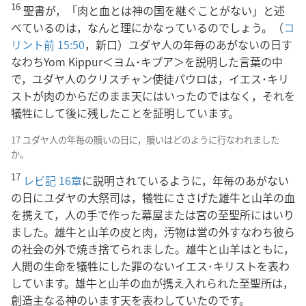
16
聖書が，「肉と血とは神の国を継ぐことがない」と述
べているのは，なんと理にかなっているのでしょう。（
コ
リント前 15:50
，新口）ユダヤ人の年毎のあがないの日す
なわちYom Kippur＜ヨム･キプア＞を説明した言葉の中
で，ユダヤ人のクリスチャン使徒パウロは，イエス･キリ
ストが肉のからだのまま天にはいったのではなく，それを
犠牲にして後に残したことを証明しています。
17 ユダヤ人の年毎の贖いの日に，贖いはどのように行なわれました
か。
17
レビ記 16章
に説明されているように，年毎のあがない
の日にユダヤの大祭司は，犠牲にささげた雄牛と山羊の血
を携えて，人の手で作った幕屋または宮の至聖所にはいり
ました。雄牛と山羊の皮と肉，汚物は営の外すなわち彼ら
の社会の外で焼き捨てられました。雄牛と山羊はともに，
人間の生命を犠牲にした罪のないイエス･キリストを表わ
しています。雄牛と山羊の血が携え入れられた至聖所は，
創造主なる神のいます天を表わしていたのです。