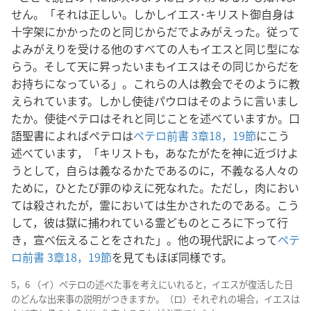
せん。「それは正しい。しかしイエス･キリスト御自身は
十字架にかかったのと同じからだでよみがえった。従って
よみがえりを受ける他のすべての人もイエスと同じ型にな
らう。そして天に昇ったいまもイエスはその同じからだを
お持ちになっている」。これらの人は教会でそのように教
えられています。しかし使徒パウロはそのように言いまし
たか。使徒ペテロはそれと同じことを述べていますか。口
語聖書によればペテロは
ペテロ前書 3章18，19節
にこう
述べています，「キリストも，あなたがたを神に近づけよ
うとして，自らは義なるかたであるのに，不義なる人々の
ために，ひとたび罪のゆえに死なれた。ただし，肉におい
ては殺されたが，霊においては生かされたのである。こう
して，彼は獄に捕われている霊どものところに下って行
き，宣べ伝えることをされた」。他の現代訳によって
ペテ
ロ前書 3章18，19節
を見てもほぼ同様です。
5，6 （イ）ペテロの述べた事を考えにいれると，イエスが復活した日
のどんな出来事の説明がつきますか。（ロ）それぞれの場合，イエスは