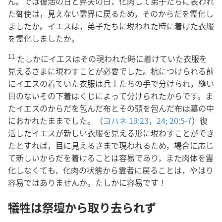
ん。では復活の日と昇天の日，化肉して弟子たちに表われ
た御使は，見えない霊界に戻るため，そのからだを霊化し
ましたか。イエスは，弟子たちに現われた時に着けた衣服
を霊化しましたか。
11
たしかにイエスはその現われた時に着けていた衣服を
見えるさまに現わすことが必要でした。杭につけられる前
にイエスの着ていた衣服は兵士たちの手で分けられ，縫い
目のないその下着はくじによって分けられたからです。ま
たイエスのからだを包んだ布とその頭を包んだ布は墓の中
におかれたままでした。（
ヨハネ 19:23，24;
20:5-7
）復
活したイエスが新しい衣服を見える形に現わすことができ
たとすれば，目に見えるさまで現われるため，場合に応じ
て新しいからだを着けることは容易であり，また肉体を霊
化しなくても，化肉の状態から霊者に戻ることは，やはり
容易ではありませんか。たしかに容易です！
犠牲は祭壇から取り去られず