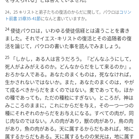
24，25 キリストと弟子たちの復活のからだに関して，パウロは
コリン
ト前書 15章35-41節
になんと書いていますか。
24
使徒パウロは，いわゆる使徒信経とは違うことを書き
ました。それでイエス･キリストの復活とその追随者の復
活を論じて，パウロの書いた事を読んでみましょう。
25
「しかし，ある人は言うだろう。『どんなふうにして，
死人がよみがえるのか。どんなからだをして来るのか』。
おろかな人である。あなたのまくものは，死ななければ，
生かされないではないか。また，あなたのまくのは，やが
て成るべきからだをまくのではない。麦であっても，ほか
の種であっても，ただの種粒にすぎない。ところが，神は
みこころのままに，これにからだを与え，その一つ一つの
種にそれぞれのからだをお与えになる。すべての肉が，同
じ肉なのではない。人の肉があり，獣の肉があり，鳥の肉
があり，魚の肉がある。天に属するからだもあれば，地に
属するからだもある。天に属するものの栄光は，地に属す