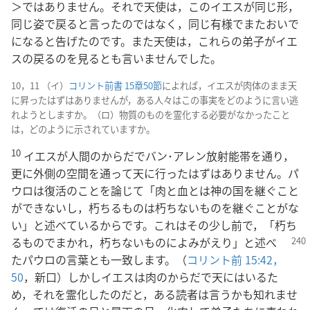
＞ではありません。それで天使は，このイエスが同じ形，
同じ姿で戻ると言ったのではなく，同じ有様でまたおいで
になると告げたのです。また天使は，これらの弟子がイエ
スの戻るのを見るとも言いませんでした。
10，11 （イ）
コリント前書 15章50節
によれば，イエスが肉体のまま天
に昇ったはずはありませんが，ある人々はこの事実をどのように言い逃
れようとしますか。（ロ）物質のものを霊化する必要がなかったこと
は，どのように示されていますか。
10
イエスが人間のからだでバン･アレン放射能帯を通り，
更に外側の空間を通って天に行ったはずはありません。パ
ウロは復活のことを論じて「肉と血とは神の国を継ぐこと
ができないし，朽ちるものは朽ちないものを継ぐことがな
い」と述べているからです。これはその少し前で，「朽ち
るものでまかれ，朽ちないものによみがえり」
と述べ
たパウロの言葉とも一致します。（
コリント前 15:42，
50
，新口）しかしイエスは肉のからだで天にはいるた
め，それを霊化したのだと，ある読者は言うかも知れませ