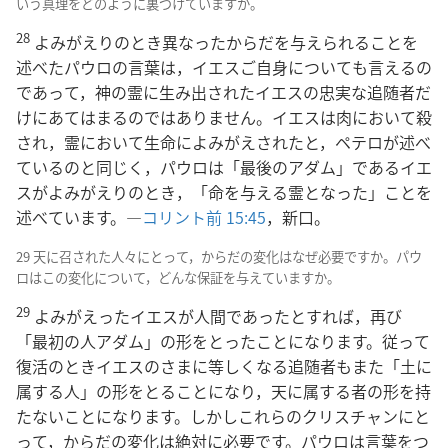
いう真理をどのように裏づけていますか。
28
よみがえりのとき異なったからだを与えられることを
述べたパウロの言葉は，イエスご自身についても言えるの
であって，神の霊に生み出されたイエスの忠実な追随者だ
けにあてはまるのではありません。イエスは肉において殺
され，霊において生命によみがえされたと，ペテロが述べ
ているのと同じく，パウロは「最後のアダム」であるイエ
スがよみがえりのとき，「命を与える霊となった」ことを
述べています。―
コリント前 15:45
，新口。
29 天に召された人々にとって，からだの変化はなぜ必要ですか。パウ
ロはこの変化について，どんな保証を与えていますか。
29
よみがえったイエスが人間であったとすれば，再び
「最初の人アダム」の形をとったことになります。従って
復活のときイエスのさまに等しくなる追随者もまた「土に
属する人」の形をとることになり，天に属する者の形を持
たないことになります。しかしこれらのクリスチャンにと
って，からだの変化は絶対に必要です。パウロは言葉をつ