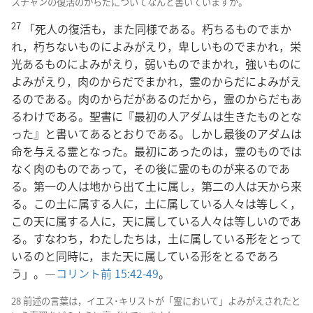
スチャンの復活のからだについてなんと書いていますか。
27
「死人の復活も，また同様である。朽ちるものでまか
れ，朽ちないものによみがえり，卑しいものでまかれ，栄
光あるものによみがえり，弱いものでまかれ，強いものに
よみがえり，肉のからだでまかれ，霊のからだによみがえ
るのである。肉のからだがあるのだから，霊のからだもあ
るわけである。聖書に『最初の人アダムは生きたものとな
った』と書いてあるとおりである。しかし最後のアダムは
命を与える霊となった。最初にあったのは，霊のものでは
なく肉のものであって，その後に霊のものが来るのであ
る。第一の人は地から出て土に属し，第二の人は天から来
る。この土に属する人に，土に属している人々は等しく，
この天に属する人に，天に属している人々は等しいのであ
る。すなわち，わたしたちは，土に属している形をとって
いるのと同時に，また天に属している形をとるであろ
う」。―
コリント前 15:42-49
。
28 前述の言葉は，イエス･キリストが「霊において」よみがえされたと