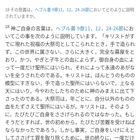
18 その意義は，
ヘブル書 9章11，12，
24-26節
においてどのように説明
されていますか。
18
神ご自身の言葉は，
ヘブル書 9章11，12，
24-26節
にお
いてこの事を次のように説明しています，「キリストがす
でに現れた祝福の大祭司としてこられたとき，手で造られ
ず，この世界に属さない，さらに大きく，完全な幕屋をと
おり，かつ，やぎと子牛との血によらず，御自身の血によ
って一度だけ聖所にはいられ，それによって永遠のあがな
いを全うされたのである。キリストは，ほんとうのものの
模型にすぎない，手で造った聖所にはいらないで，上なる
天にはいり，今やわたしたちのために神のみまえに出て下
さったのである。大祭司は，年ごとに，自分以外のものの
血をたずさえて聖所にはいるが，キリストは，そのよう
に，たびたびご自身をささげられるのではなかった。もし
そうだとすれば，世の初めから，たびたび苦難を受けねば
ならなかったであろう。しかし事実，ご自身をいけにえと
してささげて罪を取り除くために，世の終りに，一度だけ