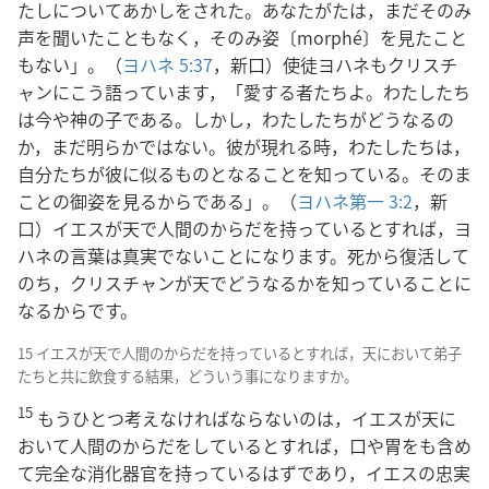
たしについてあかしをされた。あなたがたは，まだそのみ
声を聞いたこともなく，そのみ姿〔morphé〕を見たこと
もない」。（
ヨハネ 5:37
，新口）使徒ヨハネもクリスチ
ャンにこう語っています，「愛する者たちよ。わたしたち
は今や神の子である。しかし，わたしたちがどうなるの
か，まだ明らかではない。彼が現れる時，わたしたちは，
自分たちが彼に似るものとなることを知っている。そのま
ことの御姿を見るからである」。（
ヨハネ第一 3:2
，新
口）イエスが天で人間のからだを持っているとすれば，ヨ
ハネの言葉は真実でないことになります。死から復活して
のち，クリスチャンが天でどうなるかを知っていることに
なるからです。
15 イエスが天で人間のからだを持っているとすれば，天において弟子
たちと共に飲食する結果，どういう事になりますか。
15
もうひとつ考えなければならないのは，イエスが天に
おいて人間のからだをしているとすれば，口や胃をも含め
て完全な消化器官を持っているはずであり，イエスの忠実