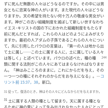
ずに死んだ無数の人々はどうなるのですか。その中には男
女ともに忠実な神の人がいます。また現代の人々はどうな
りますか。天の希望を持たない何十万人の敬虔な男女がい
ます。神がこの古い組織制度を滅ぼして新しい世すなわち
イエス･キリストの国の下におかれた組織制度をもたらす
前に死んだとすれば，これらの人はどのようによみがえり
ますか。最初の人アダムの子孫であるこれらの人々につい
て，先に引用したパウロの言葉は，「第一の人は地から出
て土に属し……この土に属する人に，土に属している人々
は等しく」と述べ
ています。パウロの述べた，種の種
類に関する法則がこの人々にあてはまらなければなりませ
ん。「神はみこころのままに，これにからだを与え，その
一つ一つの種にそれぞれのからだをお与えになる」。―
コ
リント前 15:37，38
，新口。
31 従って，復活のとき，神はその人々にどんなからだを与えますか。
31
土に属する人類の種として留まり，天に属する種とな
るために神の霊によって生み出されなかった人々にとって