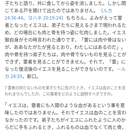
子たちと語り，共に食してから姿を消しました。しかし閉
じてある戸を開けて出たのではありません。（
ルカ
24:36-44。
ヨハネ 20:19-24
）もちろん，よみがえって霊
者となったイエスは，弟子たちに見えるさまで現われるた
め，どの場合にも肉と骨を持つ姿に化肉しました。イエス
御自身がその時言われた通りです，「霊には肉や骨はない
が，ああなたがたが見るとおり，わたしにはあるのだ」。
肉や骨を持つ弟子たちは，肉や骨でないものを見ることが
できず，霊者を見ることができません。それで，「霊」に
なった復活後のイエスを見ることができないのです。―
ル
カ 24:39
，新口。
7 霊者の持たないものを弟子たちに告げたとき，イエスは血のことを言
われませんでしたが，この事実をどのように説明すべきですか。
7
イエスは，霊者にも人間のような血があるという事を意
味したのではありません。それでイエスは血のことを言わ
なかったのです。弟子たちがイエスにふれたように人のか
らだに手をふれるとき，ふれるものは血でなくて肉と骨，