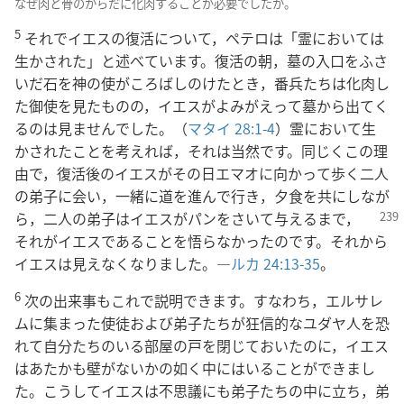
なぜ肉と骨のからだに化肉することが必要でしたか。
5
それでイエスの復活について，ペテロは「霊においては
生かされた」と述べています。復活の朝，墓の入口をふさ
いだ石を神の使がころばしのけたとき，番兵たちは化肉し
た御使を見たものの，イエスがよみがえって墓から出てく
るのは見ませんでした。（
マタイ 28:1-4
）霊において生
かされたことを考えれば，それは当然です。同じくこの理
由で，復活後のイエスがその日エマオに向かって歩く二人
の弟子に会い，一緒に道を進んで行き，夕食を共にしなが
ら，二人の弟子はイエスがパンをさいて与えるまで，
それがイエスであることを悟らなかったのです。それから
イエスは見えなくなりました。―
ルカ 24:13-35
。
6
次の出来事もこれで説明できます。すなわち，エルサレ
ムに集まった使徒および弟子たちが狂信的なユダヤ人を恐
れて自分たちのいる部屋の戸を閉じておいたのに，イエス
はあたかも壁がないかの如く中にはいることができまし
た。こうしてイエスは不思議にも弟子たちの中に立ち，弟