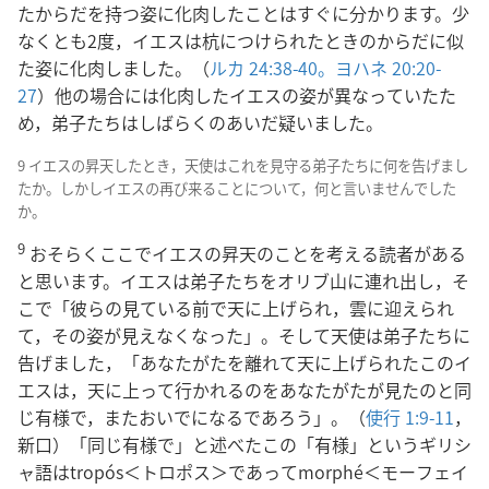
たからだを持つ姿に化肉したことはすぐに分かります。少
なくとも2度，イエスは杭につけられたときのからだに似
た姿に化肉しました。（
ルカ 24:38-40。
ヨハネ 20:20-
27
）他の場合には化肉したイエスの姿が異なっていたた
め，弟子たちはしばらくのあいだ疑いました。
9 イエスの昇天したとき，天使はこれを見守る弟子たちに何を告げまし
たか。しかしイエスの再び来ることについて，何と言いませんでした
か。
9
おそらくここでイエスの昇天のことを考える読者がある
と思います。イエスは弟子たちをオリブ山に連れ出し，そ
こで「彼らの見ている前で天に上げられ，雲に迎えられ
て，その姿が見えなくなった」。そして天使は弟子たちに
告げました，「あなたがたを離れて天に上げられたこのイ
エスは，天に上って行かれるのをあなたがたが見たのと同
じ有様で，またおいでになるであろう」。（
使行 1:9-11
，
新口）「同じ有様で」と述べたこの「有様」というギリシ
ャ語はtropós＜トロポス＞であってmorphé＜モーフェイ