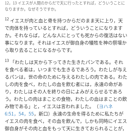
12，13 イエスが人間のからだで天に行ったとすれば，どういうことに
なりますか。なぜそうですか。
12
イエスが肉と血と骨を持つからだのまま天に上り，天
で肉体を持っているとすれば，どういうことになります
か。それならば，どんな人にとっても死からの復活はない
事になります。それはイエスが御自身の犠牲を神の祭壇か
ら取り去ることになるからです。
13
「わたしは天から下ってきた生きたパンである。それ
を食べる者は，いつまでも生きるであろう。わたしが与え
るパンは，世の命のために与えるわたしの肉である。わた
しの肉を食べ，わたしの血を飲む者には，永遠の命があ
り，わたしはその人を終りの日によみがえらせるであろ
う。わたしの肉はまことの食物，わたしの血はまことの飲
み物である」と，イエスは言われました。（
ヨハネ
6:51，
54，55
，新口）永遠の生命を得るために私たちが
イエスの肉を食べ，その血を飲んで，しかも同時にイエス
御自身がその肉と血をもって天に生きておられることが，