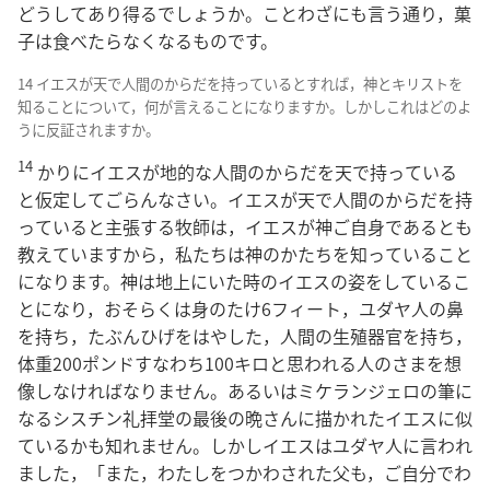
どうしてあり得るでしょうか。ことわざにも言う通り，菓
子は食べたらなくなるものです。
14 イエスが天で人間のからだを持っているとすれば，神とキリストを
知ることについて，何が言えることになりますか。しかしこれはどのよ
うに反証されますか。
14
かりにイエスが地的な人間のからだを天で持っている
と仮定してごらんなさい。イエスが天で人間のからだを持
っていると主張する牧師は，イエスが神ご自身であるとも
教えていますから，私たちは神のかたちを知っていること
になります。神は地上にいた時のイエスの姿をしているこ
とになり，おそらくは身のたけ6フィート，ユダヤ人の鼻
を持ち，たぶんひげをはやした，人間の生殖器官を持ち，
体重200ポンドすなわち100キロと思われる人のさまを想
像しなければなりません。あるいはミケランジェロの筆に
なるシスチン礼拝堂の最後の晩さんに描かれたイエスに似
ているかも知れません。しかしイエスはユダヤ人に言われ
ました，「また，わたしをつかわされた父も，ご自分でわ