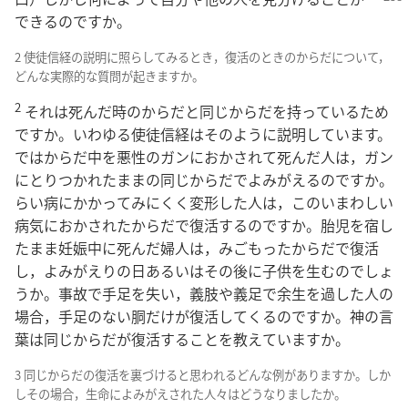
できるのですか。
2 使徒信経の説明に照らしてみるとき，復活のときのからだについて，
どんな実際的な質問が起きますか。
2
それは死んだ時のからだと同じからだを持っているため
ですか。いわゆる使徒信経はそのように説明しています。
ではからだ中を悪性のガンにおかされて死んだ人は，ガン
にとりつかれたままの同じからだでよみがえるのですか。
らい病にかかってみにくく変形した人は，このいまわしい
病気におかされたからだで復活するのですか。胎児を宿し
たまま妊娠中に死んだ婦人は，みごもったからだで復活
し，よみがえりの日あるいはその後に子供を生むのでしょ
うか。事故で手足を失い，義肢や義足で余生を過した人の
場合，手足のない胴だけが復活してくるのですか。神の言
葉は同じからだが復活することを教えていますか。
3 同じからだの復活を裏づけると思われるどんな例がありますか。しか
しその場合，生命によみがえされた人々はどうなりましたか。