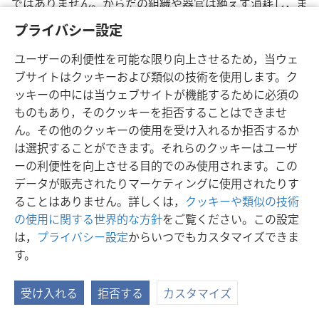
ではありません。からだの組織や器官は絶えず消耗し，ま
た更新されてゆくため，約7年ごとにからだは全く新しい
プライバシー設定
ものに変ってしまいます。しかし個性は変ることがなく，
同じ人であるという見分けがつくのは，この個性のためで
ユーザーの利便性を可能な限り向上させるため，当ウェ
す。個性でさえも変ることがありますが，それはからだが
ブサイトはクッキーおよび類似の技術を使用します。ク
更新されたためではなく，神の聖霊すなわち人を変化させ
ッキーの中には当ウェブサイトが機能するために必須の
る力が働くためです。各人は個有の個性の型を発達させ，
ものもあり，そのクッキーを拒否することはできませ
頭脳そしてある程度までは血液中にこれが貯えられます。
ん。その他のクッキーの使用を受け入れるか拒否するか
知性，思考，記憶，意識および個性の中枢は，異教のギリ
は選択することができます。それらのクッキーはユーザ
シャ人が考えたように魂すなわちpsykhé＜プシケ＞にあ
ーの利便性を向上させる目的でのみ使用されます。この
るのではありません。異教徒によれば，知性と個性は各人
データが販売されたりマーケティングに使用されたりす
に宿る魂に所在しています。しかしどんな人の場合にも脳
ることはありません。詳しくは，
クッキーや類似の技術
がそこなわれると，人は理知すなわち正気を失い，かりに
の使用に関する世界的な方針
をご覧ください。この設定
魂が体内にあるとしても，そのために理知，記憶，思考能
は，
プライバシー設定
からいつでもカスタマイズできま
力が正常に保たれるということはありません。これは生命
す。
および思考の中枢が不滅の魂にあるとする異教の教えの間
違いを証明します。
受け入れる
拒否する
カスタマイズ
38 神は死んだ魂をどのように再創造しますか。これに関して
伝道之書