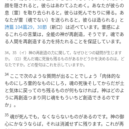
顔を隠されると，彼らはあわてふためく。あなたが彼らの
息〔霊〕を取り去られると，彼らは死んでちりに帰る。あ
なたが霊〔魂でない〕を送られると，彼らは造られる」と
詩篇 104篇29，30節
（新口）は述べています。霊感によ
るこれらの言葉は，全能の神が再創造，そうです，魂であ
る人間を再創造する力を持たれることを保証しています。
34，35 （イ）神の再創造の力に関して，なぜひとつの疑問が生じます
か。（ロ）死んだ魂に死後も残るものがあるかどうかを決めるのは，ど
なたですか。どの聖句はこれを示していますか。
34
ここで次のような質問が出ることでしょう「肉体的な
ものにしろ霊的なものにしろ，魂の死後そしてからだが土
と気体に戻ってのち残るものが何もなければ，神はどのよ
うに再創造つまり同じ魂をもういちど創造できるのです
か」。
35
魂が死んでも，なくならないものがあるのです。神の御
心にかなうならば，それは消滅せずに残ります。これが再