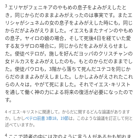
3
エリヤがフェニキアのやもめの息子をよみがえしたと
き，同じからだのままよみがえったのは事実です。またエ
リシャがシュネムの女の息子をよみがえした時にも，同じ
からだがよみがえりました。イエスもまたナインのやもめ
の息子，ヤイロの娘の場合，そして死後4日を経ていた愛
する友ラザロの場合に，同じからだをよみがえらせまし
た。使徒ペテロが，施しを好んだヨッパのクリスチャンの
女ドルカスをよみがえしたのも，もとのからだのままでし
た。使徒パウロも，3階から落ちて死んだユテコを同じか
らだのままよみがえしました。しかしよみがえされたこれ
らの人々は，やがて死にました。それでイエス･キリスト
を通して働く神の力による将来の復活が必要になったので
す。
4 イエス･キリストに関連して，からだに関するどんな論議があります
か。しかし
ペテロ前書 3章18，19節
は，このような論議を訂正して何と
述べていますか。
4
ここで読者の中には次のように言う人があるかも知れま