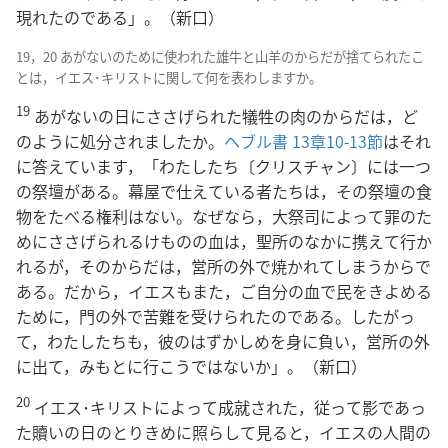
現れたのである」。（新口）
19，20 あがないのために使われた雄牛と山羊のからだが捨てられたこ
とは，イエス･キリストに関して何を表わしますか。
19
あがないの日にささげられた犠牲の肉のからだは，ど
のように処分されましたか。
ヘブル書 13章10-13節
はそれ
に答えています，「わたしたち〔クリスチャン〕には一つ
の祭壇がある。幕屋で仕えている者たちは，その祭壇の食
物をたべる権利はない。なぜなら，大祭司によって罪のた
めにささげられるけものの血は，聖所のなかに携えて行か
れるが，そのからだは，営所の外で焼かれてしまうからで
ある。だから，イエスもまた，ご自分の血で民をきよめる
ために，門の外で苦難を受けられたのである。したがっ
て，わたしたちも，彼のはずかしめを身に負い，営所の外
に出て，みもとに行こうではないか」。（新口）
20
イエス･キリストによって成就された，従って影であっ
た贖いの日のとりきめに照らして見ると，イエスの人間の