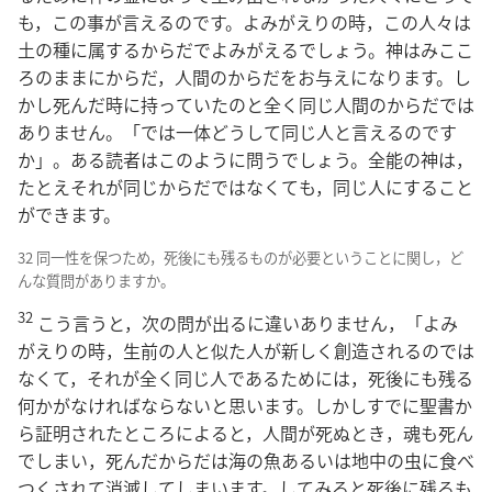
も，この事が言えるのです。よみがえりの時，この人々は
土の種に属するからだでよみがえるでしょう。神はみここ
ろのままにからだ，人間のからだをお与えになります。し
かし死んだ時に持っていたのと全く同じ人間のからだでは
ありません。「では一体どうして同じ人と言えるのです
か」。ある読者はこのように問うでしょう。全能の神は，
たとえそれが同じからだではなくても，同じ人にすること
ができます。
32 同一性を保つため，死後にも残るものが必要ということに関し，ど
んな質問がありますか。
32
こう言うと，次の問が出るに違いありません，「よみ
がえりの時，生前の人と似た人が新しく創造されるのでは
なくて，それが全く同じ人であるためには，死後にも残る
何かがなければならないと思います。しかしすでに聖書か
ら証明されたところによると，人間が死ぬとき，魂も死ん
でしまい，死んだからだは海の魚あるいは地中の虫に食べ
つくされて消滅してしまいます。してみると死後に残るも