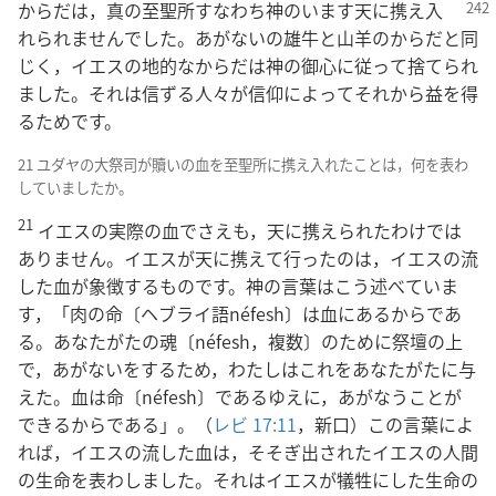
からだは，真の至聖所
すなわち神のいます天に携え入
れられませんでした。あがないの雄牛と山羊のからだと同
じく，イエスの地的なからだは神の御心に従って捨てられ
ました。それは信ずる人々が信仰によってそれから益を得
るためです。
21 ユダヤの大祭司が贖いの血を至聖所に携え入れたことは，何を表わ
していましたか。
21
イエスの実際の血でさえも，天に携えられたわけでは
ありません。イエスが天に携えて行ったのは，イエスの流
した血が象徴するものです。神の言葉はこう述べていま
す，「肉の命〔ヘブライ語néfesh〕は血にあるからであ
る。あなたがたの魂〔néfesh，複数〕のために祭壇の上
で，あがないをするため，わたしはこれをあなたがたに与
えた。血は命〔néfesh〕であるゆえに，あがなうことが
できるからである」。（
レビ 17:11
，新口）この言葉によ
れば，イエスの流した血は，そそぎ出されたイエスの人間
の生命を表わしました。それはイエスが犠牲にした生命の