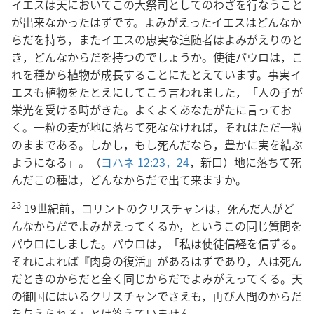
イエスは天においてこの大祭司としてのわざを行なうこと
が出来なかったはずです。よみがえったイエスはどんなか
らだを持ち，またイエスの忠実な追随者はよみがえりのと
き，どんなからだを持つのでしょうか。使徒パウロは，こ
れを種から植物が成長することにたとえています。事実イ
エスも植物をたとえにしてこう言われました，「人の子が
栄光を受ける時がきた。よくよくあなたがたに言ってお
く。一粒の麦が地に落ちて死ななければ，それはただ一粒
のままである。しかし，もし死んだなら，豊かに実を結ぶ
ようになる」。（
ヨハネ 12:23，24
，新口）地に落ちて死
んだこの種は，どんなからだで出て来ますか。
23
19世紀前，コリントのクリスチャンは，死んだ人がど
んなからだでよみがえってくるか，というこの同じ質問を
パウロにしました。パウロは，「私は使徒信経を信ずる。
それによれば『肉身の復活』があるはずであり，人は死ん
だときのからだと全く同じからだでよみがえってくる。天
の御国にはいるクリスチャンでさえも，再び人間のからだ
を与えられる」とは答えていません。