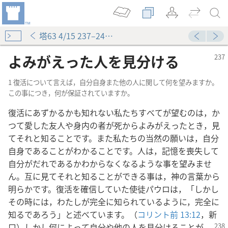
塔63 4/15 237–246ページ
よみがえった人を見分ける
1 復活について言えば，自分自身また他の人に関して何を望みますか。
この事につき，何が保証されていますか。
復活にあずかるかも知れない私たちすべてが望むのは，か
つて愛した友人や身内の者が死からよみがえったとき，見
てそれと知ることです。また私たちの当然の願いは，自分
自身であることがわかることです。人は，記憶を喪失して
自分がだれであるかわからなくなるような事を望みませ
ん。互に見てそれと知ることができる事は，神の言葉から
明らかです。復活を確信していた使徒パウロは，「しかし
その時には，わたしが完全に知られているように，完全に
知るであろう」と述べています。（
コリント前 13:12
，新
口）しかし何によって自分や他の人を見分けることが