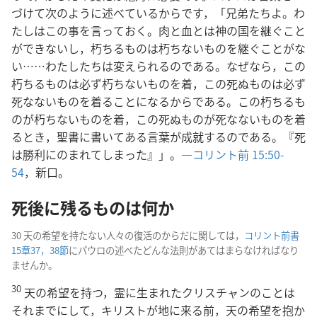
づけて次のように述べているからです，「兄弟たちよ。わ
たしはこの事を言っておく。肉と血とは神の国を継ぐこと
ができないし，朽ちるものは朽ちないものを継ぐことがな
い……わたしたちは変えられるのである。なぜなら，この
朽ちるものは必ず朽ちないものを着，この死ぬものは必ず
死なないものを着ることになるからである。この朽ちるも
のが朽ちないものを着，この死ぬものが死なないものを着
るとき，聖書に書いてある言葉が成就するのである。『死
は勝利にのまれてしまった』」。―
コリント前 15:50-
54
，新口。
死後に残るものは何か
30 天の希望を持たない人々の復活のからだに関しては，
コリント前書
15章37，38節
にパウロの述べたどんな法則があてはまらなければなり
ませんか。
30
天の希望を持つ，霊に生まれたクリスチャンのことは
それまでにして，キリストが地に来る前，天の希望を抱か