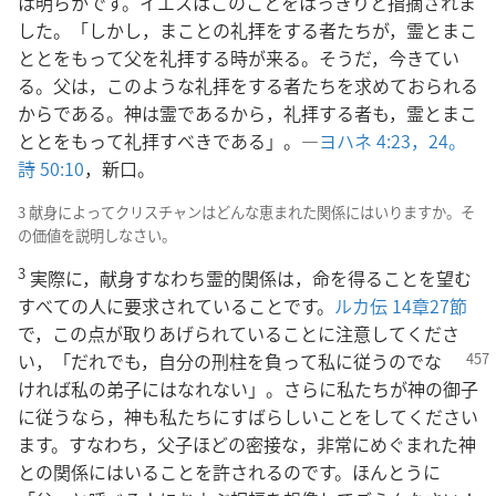
は明らかです。イエスはこのことをはっきりと指摘されま
した。「しかし，まことの礼拝をする者たちが，霊とまこ
ととをもって父を礼拝する時が来る。そうだ，今きてい
る。父は，このような礼拝をする者たちを求めておられる
からである。神は霊であるから，礼拝する者も，霊とまこ
ととをもって礼拝すべきである」。―
ヨハネ 4:23，24。
詩 50:10
，新口。
3 献身によってクリスチャンはどんな恵まれた関係にはいりますか。そ
の価値を説明しなさい。
3
実際に，献身すなわち霊的関係は，命を得ることを望む
すべての人に要求されていることです。
ルカ伝 14章27節
で，この点が取りあげられていることに注意してくださ
い，「だれでも，自分の刑柱を負って私に従う
のでな
ければ私の弟子にはなれない」。さらに私たちが神の御子
に従うなら，神も私たちにすばらしいことをしてください
ます。すなわち，父子ほどの密接な，非常にめぐまれた神
との関係にはいることを許されるのです。ほんとうに