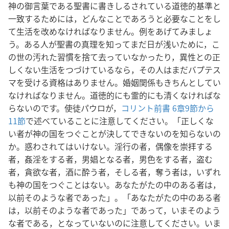
神の御言葉である聖書に書きしるされている道徳的基準と
一致するためには，どんなことであろうと必要なことをし
て生活を改めなければなりません。例をあげてみましょ
う。ある人が聖書の真理を知ってまだ日が浅いために，こ
の世の汚れた習慣を捨て去っていなかったり，異性との正
しくない生活をつづけているなら，その人はまだバプテス
マを受ける資格はありません。婚姻関係もきちんとしてい
なければなりません。道徳的にも霊的にも清くなければな
らないのです。使徒パウロが，
コリント前書 6章9節から
11節
で述べていることに注意してください。「正しくな
い者が神の国をつぐことが決してできないのを知らないの
か。惑わされてはいけない。淫行の者，偶像を崇拝する
者，姦淫をする者，男娼となる者，男色をする者，盗む
者，貪欲な者，酒に酔う者，そしる者，奪う者は，いずれ
も神の国をつぐことはない。あなたがたの中のある者は，
以前そのような者であった」。「あなたがたの中のある者
は，以前そのような者であった」であって，いまそのよう
な者である，となっていないのに注意してください。いま