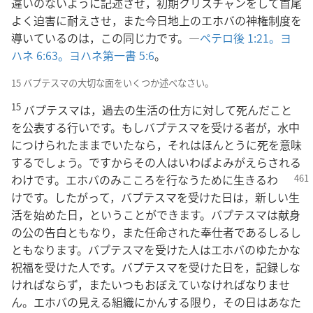
違いのないように記述させ，初期クリスチャンをして首尾
よく迫害に耐えさせ，また今日地上のエホバの神権制度を
導いているのは，この同じ力です。―
ペテロ後 1:21。
ヨ
ハネ 6:63。
ヨハネ第一書 5:6
。
15 バプテスマの大切な面をいくつか述べなさい。
15
バプテスマは，過去の生活の仕方に対して死んだこと
を公表する行いです。もしバプテスマを受ける者が，水中
につけられたままでいたなら，それはほんとうに死を意味
するでしょう。ですからその人はいわばよみがえらされる
わけ
です。エホバのみこころを行なうために生きるわ
けです。したがって，バプテスマを受けた日は，新しい生
活を始めた日，ということができます。バプテスマは献身
の公の告白ともなり，また任命された奉仕者であるしるし
ともなります。バプテスマを受けた人はエホバのゆたかな
祝福を受けた人です。バプテスマを受けた日を，記録しな
ければならず，またいつもおぼえていなければなりませ
ん。エホバの見える組織にかんする限り，その日はあなた