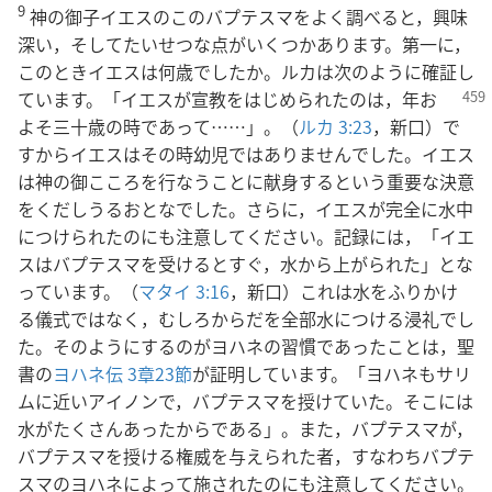
9
神の御子イエスのこのバプテスマをよく調べると，興味
深い，そしてたいせつな点がいくつかあります。第一に，
このときイエスは何歳でしたか。ルカは次のように確証し
ています。
「イエスが宣教をはじめられたのは，年お
よそ三十歳の時であって……」。（
ルカ 3:23
，新口）で
すからイエスはその時幼児ではありませんでした。イエス
は神の御こころを行なうことに献身するという重要な決意
をくだしうるおとなでした。さらに，イエスが完全に水中
につけられたのにも注意してください。記録には，「イエ
スはバプテスマを受けるとすぐ，水から上がられた」とな
っています。（
マタイ 3:16
，新口）これは水をふりかけ
る儀式ではなく，むしろからだを全部水につける浸礼でし
た。そのようにするのがヨハネの習慣であったことは，聖
書の
ヨハネ伝 3章23節
が証明しています。「ヨハネもサリ
ムに近いアイノンで，バプテスマを授けていた。そこには
水がたくさんあったからである」。また，バプテスマが，
バプテスマを授ける権威を与えられた者，すなわちバプテ
スマのヨハネによって施されたのにも注意してください。