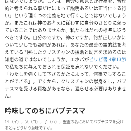
はないでしょうか。これは「自分の意見とか行為を，合理
的と考えられる事だけによって説明あるいは正当化する行
い」という理くつの定義を地で行くことではないでしょう
か。またこれは神のお考えに従わずに自分のさとりに頼っ
ていることではありませんか。私たちはだれの標準に従う
べきですか。自分のですか，神のですか。何が正しいかに
ついて少しでも疑問があれば，あなたの最善の霊的益を考
えている円熟したクリスチャンの援助と助言を求めるのは
知恵の道ではないでしょうか。エホバが
ピリピ書 4章13節
で私たちに与えておられる保証を忘れないでください。
「わたしを強くして下さるかたによって，何事でもするこ
とができる」。ですから，クリスチャンの献身をし，バプ
テスマを受ける資格があるなら，遅らせる必要はありませ
ん。
吟味してのちにバプテスマ
14 （イ），父（ロ），子（ハ），聖霊の名においてバプテスマを受け
るとはどういう意味ですか。