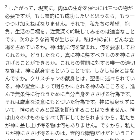
2
したがって，現実に，肉体の生命を保つには三つの物が
必要ですが，もし霊的にも成功したいと思うなら，もう一
つつけ加えねばなりません。それで，私たちの希望，抱
負，生活の目標を，注意深く吟味してみるのは適当なこと
です。次のような質問が生じます。私は神の前にどんな立
場を占めているか。神は私に何を望まれ，何を要求してお
られるか。どうしたなら，真に神に帰すべきものを神にさ
さげることができるか。これらの質問に対する唯一の適切
な答は，神に献身するということです。しかし献身とはな
んですか。クリスチャンの献身とは，聖書に述べられてい
る，神の聖霊によって明らかにされる神のみこころを，進
んで無条件に行なうために自分自身をささげる行為です。
それは厳粛な決意にもとづいた行為です。神に献身せずに
いて，神のめぐみと是認を期待することはできません。神
は山々のけものをすべて所有しておられますから，私たち
が神に差し上げ得る物は何もありません。ですから，私た
ちが神にささげ得るものは，霊的な贈物だけだということ