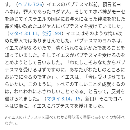
す。（
ヘブル 7:26
）イエスのバプテスマ以前，預言者ヨ
ハネは，罪人であったユダヤ人，そしてエホバ神がモーセ
を通じてイスラエルの国民にお与えになった律法を犯した
罪を悔い改めたユダヤ人にバプテスマを授けていました。
（
マタイ 3:1-11。
使行 19:4
）イエスはそのような悔い改
めた罪人ではありませんでした。バプテスマのヨハネは，
イエスが聖なるかたで，清く汚れのないかたであることを
知っていました。そしてイエスがバプテスマを受けるのを
とめようとして言いました。「わたしこそあなたからバプ
テスマを受けるはずですのに，あなたがわたしのところに
おいでになるのですか」。イエスは，「今は受けさせても
らいたい。このように，すべての正しいことを成就するの
は，われわれにふさわしいことである」と言って，反対を
退けられました。（
マタイ 3:14，15
，新口）そこでヨハ
ネは従順に，イエスにバプテスマを授けました。
9 イエスのバプテスマを調べてわかる興味深く重要な点をいくつか述べ
なさい。