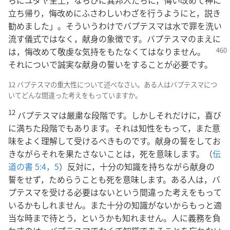
立ち帰り，悔改めにふさわしいわざを行うようにと，説き
勧めました」。そういうわけでバプテスマは水で罪を洗い
流す儀式ではなく，献身の象徴です。バプテスマのまえに
は，
悔改めて敬虔な気持をもたなくてはなりません。
それについで誠実な献身の誓いをすることが必要です。
12 バプテスマの重大性について述べなさい。ある人はバプテスマにつ
いてどんな間違った考えをもっていますか。
12
バプテスマは厳粛な段階です。しかしそれだけに，喜び
に満ちた段階でもあります。それは知性をもって，また意
味をよく理解して受けるべきものです。献身の誓をしてお
きながらそれを果たさないことは，死を意味します。（
伝
道の書 5:4，5
）反対に，十分の知識を持ちながら献身の
誓をせず，ためらうことも死を意味します。ある人は，バ
プテスマを受ける必要はないという間違った考えをもって
いるかもしれません。また十分の知識がないからもっと適
当な時まで待とう，というかも知れません。人に義務を負