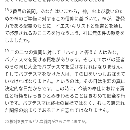
18
2番目の質問。あなたはいまから，神，および救いのた
めの神のご準備に対するこの信仰に基づいて，神が，啓発
力である聖霊のもとに，イエス･キリストと聖書とを通し
て啓示されるみこころを行なうよう，神に無条件の献身を
しましたか。
19
この二つの質問に対して「ハイ」と答えた人はみな，
バプテスマを受ける資格があります。そしてエホバの証者
のその同じ大会でバプテスマを受けなければなりません。
そしてバプテスマを受けた人は，その日をいつもおぼえて
いなければなりません。というのは，その日は生涯の真に
決定的な日だからです。この時に，今後の奉仕における責
任と特権をはっきりとみきわめることはきわめて健全な行
いです。バプテスマは終極の目標ではなく，むしろ恵まれ
た関係の始まりであることを忘れてはなりません。
20 検討を要するどんな質問がさらに生じますか。