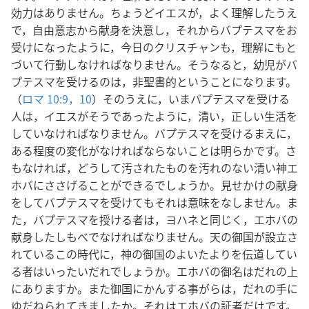
効力はありません。ちょうどイエスが，よく理解したうえ
で，自由意志から献身を決意し，それからバプテスマをお
受けになったように，今日のクリスチャンも，理解にもと
づいて行動しなければなりません。そうなると，幼児がバ
プテスマを受けるのは，非聖書的ということになります。
（
ロマ 10:9，10
）そのうえに，いまバプテスマを受ける
人は，イエスがそうであったように，清い，正しい生活を
していなければなりません。バプテスマを受けるまえに，
ある程度の変化がなければならないことは明らかです。さ
もなければ，どうして汚されたものを汚れのない清い神エ
ホバにささげることができるでしょうか。見せかけの献身
をしてバプテスマを受けてもそれは意味をなしません。ま
た，バプテスマを授ける者は，ヨハネと同じく，エホバの
献身したしもべでなければなりません。天の御国が設立さ
れているこの時代に，神の御国のよいたよりを伝道してい
る者はいったいだれでしょうか。エホバの御名はだれの上
にありますか。また御国にかんする事がらは，だれの手に
ゆだねられてきましたか。それはエホバの証者だけです。