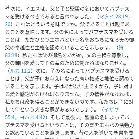
14
次に，イエスは，父と子と聖霊の名においてバプテス
マを受けるべきであると言われました。（
マタイ 28:19，
20
）これはどういう意味ですか。父であることは親であ
ることを意味します。父の名によってバプテスマを受ける
ことは，ただひとりエホバという名をおもちになる天の御
父の卓越性と主権を認めていることを示します。（
詩
83:18
）私たちは父の御名をあがめ，父の主権を尊敬し，
父の御国を愛してその益のために働かねばなりません。
（
ルカ 11:2
）次に，子の名によってバプテスマを受ける
ことは，父が子にお与えになった高い権威と地位を認めて
いることを示します。子はあがない主ですから，子に対す
る愛と感謝がなければなりません。子の犠牲がなければ，
私たちは命を得ることができないのです。私たちは子に対
して何という大きな恩があるのでしょう。（
イザヤ
55:4。
ヨハネ 4:42
）そして最後に，聖霊の名によってバ
プテスマを受けるということは，その霊をエホバの活動力
と認めていることを意味します。昔の人を導いて聖書を間