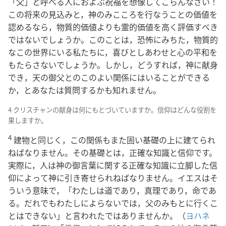
「父」と呼べる人におよぶ祝福を想像してごらんなさい！
この将来の見込みと，神のみこころを行なうことの価値を
認めるなら，物質的価値よりも霊的価値を高く評価すべき
ではないでしょうか。このことは，恐怖にみちた，物質的
なこの世界にいる私たちに，喜びとしあわせと心の平和を
もたらさないでしょうか。しかし，どうすれば，神に献身
でき，天の御父とのこのよい関係にはいることができる
か，とあなたは質問するかも知れません。
4 クリスチャンの献身は何にもとづいていますか。信仰はどんな役割を
果しますか。
4
建物と同じく，この関係もまた固い基礎の上に建てられ
ねばなりません。その基礎とは，正確な知識と信仰です。
実際に，人は神の御言葉に関する正確な知識に立脚した信
仰によって神に引き寄せられねばなりません。イエスはそ
ういう意味で，「わたしは道であり，真理であり，命であ
る。だれでもわたしによらないでは，父のみもとに行くこ
とはできない」と言われたではありませんか。（
ヨハネ