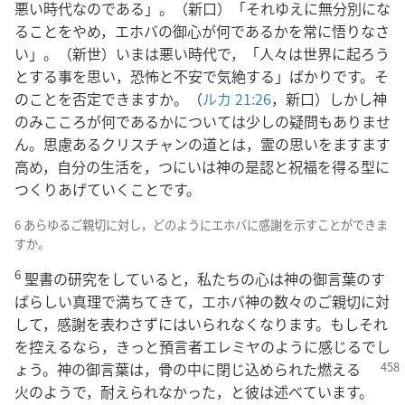
悪い時代なのである」。（新口）「それゆえに無分別にな
ることをやめ，エホバの御心が何であるかを常に悟りなさ
い」。（新世）いまは悪い時代で，「人々は世界に起ろう
とする事を思い，恐怖と不安で気絶する」ばかりです。そ
のことを否定できますか。（
ルカ 21:26
，新口）しかし神
のみこころが何であるかについては少しの疑問もありませ
ん。思慮あるクリスチャンの道とは，霊の思いをますます
高め，自分の生活を，つにいは神の是認と祝福を得る型に
つくりあげていくことです。
6 あらゆるご親切に対し，どのようにエホバに感謝を示すことができま
すか。
6
聖書の研究をしていると，私たちの心は神の御言葉のす
ばらしい真理で満ちてきて，エホバ神の数々のご親切に対
して，感謝を表わさずにはいられなくなります。もしそれ
を控えるなら，きっと預言者エレミヤのように感じるでし
ょう。神の御言葉は，骨の中に閉じ込められた
燃える
火のようで，耐えられなかった，と彼は述べています。