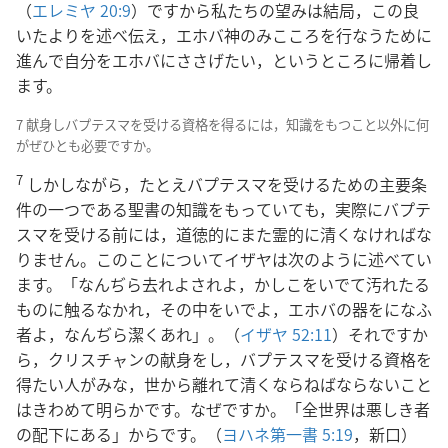
（
エレミヤ 20:9
）ですから私たちの望みは結局，この良
いたよりを述べ伝え，エホバ神のみこころを行なうために
進んで自分をエホバにささげたい，というところに帰着し
ます。
7 献身しバプテスマを受ける資格を得るには，知識をもつこと以外に何
がぜひとも必要ですか。
7
しかしながら，たとえバプテスマを受けるための主要条
件の一つである聖書の知識をもっていても，実際にバプテ
スマを受ける前には，道徳的にまた霊的に清くなければな
りません。このことについてイザヤは次のように述べてい
ます。「なんぢら去れよされよ，かしこをいでて汚れたる
ものに触るなかれ，その中をいでよ，エホバの器をになふ
者よ，なんぢら潔くあれ」。（
イザヤ 52:11
）それですか
ら，クリスチャンの献身をし，バプテスマを受ける資格を
得たい人がみな，世から離れて清くならねばならないこと
はきわめて明らかです。なぜですか。「全世界は悪しき者
の配下にある」からです。（
ヨハネ第一書 5:19
，新口）