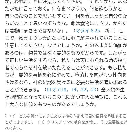
が言われたことに注意してください。「それだから，あな
たがたに言っておく。何を食べようか，何を飲もうかと，
自分の命のことで思いわずらい，何を着ようかと自分のか
らだのことで思いわずらうな。命は食物にまさり，からだ
は着物にまさるではないか」。（
マタイ 6:25
，新口）こ
こで，物質よりも霊的なものに重点が置かれていることに
注意してください。なぜでしょうか。神のみまえに価値が
あるのは，物質ではなく霊的なものだからです。したがっ
て正しい生活をするなら，私たちは天におられる命の授与
者であられる神を敬いたたえることができます。もし私た
ちが，霊的な事柄を心に留めて，堕落した肉がもつ性向を
さけるなら，神の是認を受けるに必要な生活を追い求める
ことができます。（
ロマ 7:18，19，
22，23
）全人類の生
存が問題となっているこの危険かつ重大な時期に，これ以
上大きな価値をもつものがあるでしょうか。
2 （イ）どんな質問により私たちは神のみまえで自分自身を吟味するこ
とができますか。（ロ）クリスチャンの献身を定義し，その重要性を述
べなさい。