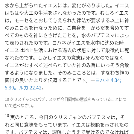
水から上がられたイエスには，変化がありました。イエス
はもはや大工の生活をされなかったのです。むしろイエス
は，モーセをとおして与えられた律法が要求する以上に神
のみこころを行なうために，ご自身を，からだを含めてす
べてのものを神にささげたことを，水のバプテスマによっ
て表わされたのです。ヨハネがイエスを水中に沈めた時，
イエスは地上生活における過去の状態に対して象徴的に死
なれたのです。しかしイエスの意志は死んだのではなく，
イエスがなすべく述べられていた神のみ旨にいっそう合致
するようになりました。そのみこころとは，すなわち神の
御国の良いたよりを伝道することです。―
ヨハネ 4:34;
5:30。
ルカ 22:42
。
10 クリスチャンのバプテスマが今日同様の意義をもっていることにつ
いて述べなさい。
10
実のところ，今日のクリスチャンのバプテスマは，そ
れと同じ意味をもっています。イエスは模範を示されたの
です。バプテスマは，理解したうえで受けるのでなければ