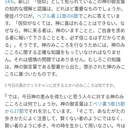
14:6
，新口）「信仰」として知られているこの神の御言葉
の知的な理解と認識は，どれほど重要なものでしょうか。
使徒パウロが，
ヘブル書 11章の6節
でこれに答えていま
す。「信仰がなくては，神に喜ばれることはできない。な
ぜなら，神に来る者は，神のいますことと，ご自身を求め
る者に報いて下さることとを，必ず信じるはずだからであ
る」。そうです，神のみこころを行なうためには，神のみ
こころに関する正確な知識をもっていなければなりませ
ん。それは感情の問題ではありません。むしろこの知識
は，神の御言葉である聖書から出た，啓示された神のみこ
ころに基づいたものです。
5 今日の真のクリスチャンに対するエホバのみこころは何ですか。
5
では，今日神の恵みを得たいと思う人々に対する神のみ
こころとは何でしょうか。神の御言葉は
エペソ書 5章15節
から17節
でそれを示しています。「そこで，あなたがたの
歩きかたによく注意して，賢くない者のようにではなく，
賢い者のように歩き，今の時を生かして用いなさい。今は