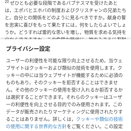
20
ぜひとも必要な段階であるバプテスマを受けたあと
は，エポバとエホバの制度およびクリスチャンの兄弟たち
と，自分との関係をどのように見るべきですか。献身の誓
を忠実に喜びをもって果たすには，何をしたらよいでしょ
うか。どうすれば霊的な思いを増し，物質を求める気持を
少なくできますか。この危険な時代に，神のみまえに忍耐
して忠実に歩みつづけるためにいっそう円熟するには，ど
プライバシー設定
んな道を追い求めるべきですか。これらの質問に対する答
ユーザーの利便性を可能な限り向上させるため，当ウェ
は，次の記事にゆずることにしましょう。
ブサイトはクッキーおよび類似の技術を使用します。ク
ッキーの中には当ウェブサイトが機能するために必須の
ものもあり，そのクッキーを拒否することはできませ
ん。その他のクッキーの使用を受け入れるか拒否するか
は選択することができます。それらのクッキーはユーザ
ーの利便性を向上させる目的でのみ使用されます。この
データが販売されたりマーケティングに使用されたりす
ることはありません。詳しくは，
クッキーや類似の技術
の使用に関する世界的な方針
をご覧ください。この設定