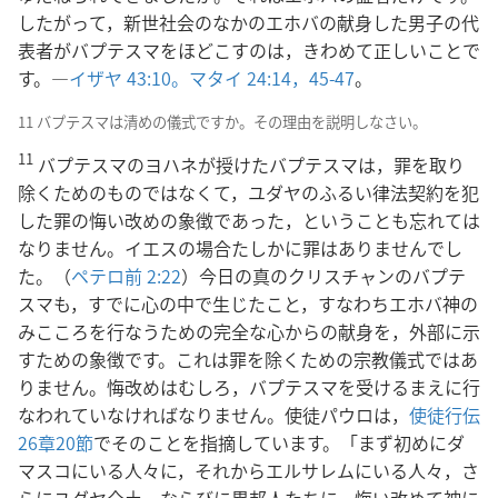
したがって，新世社会のなかのエホバの献身した男子の代
表者がバプテスマをほどこすのは，きわめて正しいことで
す。―
イザヤ 43:10。
マタイ 24:14，
45-47
。
11 バプテスマは清めの儀式ですか。その理由を説明しなさい。
11
バプテスマのヨハネが授けたバプテスマは，罪を取り
除くためのものではなくて，ユダヤのふるい律法契約を犯
した罪の悔い改めの象徴であった，ということも忘れては
なりません。イエスの場合たしかに罪はありませんでし
た。（
ペテロ前 2:22
）今日の真のクリスチャンのバプテ
スマも，すでに心の中で生じたこと，すなわちエホバ神の
みこころを行なうための完全な心からの献身を，外部に示
すための象徴です。これは罪を除くための宗教儀式ではあ
りません。悔改めはむしろ，バプテスマを受けるまえに行
なわれていなければなりません。使徒パウロは，
使徒行伝
26章20節
でそのことを指摘しています。「まず初めにダ
マスコにいる人々に，それからエルサレムにいる人々，さ
らにユダヤ全土，ならびに異邦人たちに，悔い改めて神に