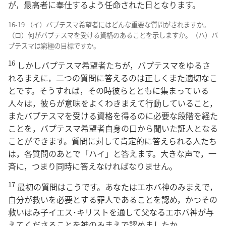
が，最高者に奉仕するよう任命された日となります。
16-19 （イ）バプテスマ希望者にはどんな重要な質問がされますか。
（ロ）何がバプテスマを受ける資格のあることを示しますか。（ハ）バ
プテスマは窮極の目標ですか。
16
しかしバプテスマ希望者たちが，バプテスマをゆるさ
れるまえに，二つの質問に答えるのは正しくまた適切なこ
とです。そうすれば，その時彼らとともに集まっている
人々は，彼らが意味をよくわきまえて行動していること，
またバプテスマを受ける資格を得るのに必要な段階を経た
ことを，バプテスマ希望者自身の口から聞いた証人となる
ことができます。質問に対して肯定的に答えられる人たち
は，各質問のあとで「ハイ」と答えます。大きな声で，一
斉に，つまり同時に答えなければなりません。
17
最初の質問はこうです。あなたはエホバ神のみまえで，
自分が救いを必要とする罪人であることを認め，かつその
救いはみ子イエス･キリストを通して父なるエホバ神が与
えてくださることを神のみまえで認めましたか。