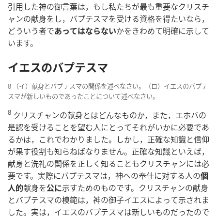
引用した神の御言葉は，もし私たちが最も重要なクリスチ
ャンの献身をし，バプテスマを受ける資格を得たいなら，
どういう者で
あってはならない
かをきわめて明確に示して
います。
イエスのバプテスマ
8 （イ）献身とバプテスマの関係を述べなさい。（ロ）イエスのバプテ
スマが新しいものであったことについて述べなさい。
8
クリスチャンの献身とはどんなものか，また，エホバの
是認を受けることを望む人にとってそれがいかに必要であ
るかは，これでわかりました。しかし，正確な知識と信仰
が果す役割も知らねばなりません。正確な知識といえば，
献身と洗礼の関係を正しく知ることもクリスチャンには必
要です。実際にバプテスマは，神への奉仕に対する人の
個
人的
献身を
公に
示すためのものです。クリスチャンの献身
とバプテスマの模範は，神の御子イエスによって示されま
した。実は，イエスのバプテスマは新しいものだったので