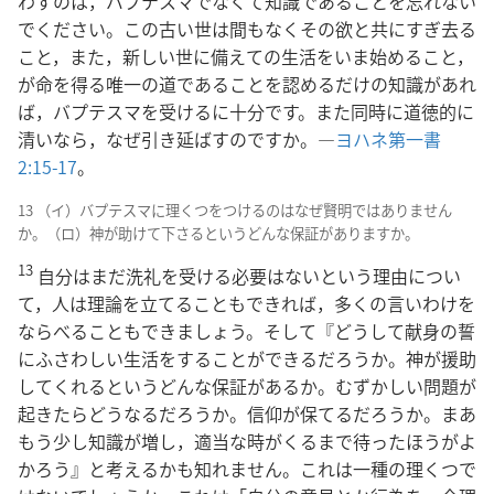
わすのは，バプテスマでなくて知識であることを忘れない
でください。この古い世は間もなくその欲と共にすぎ去る
こと，また，新しい世に備えての生活をいま始めること，
が命を得る唯一の道であることを認めるだけの知識があれ
ば，バプテスマを受けるに十分です。また同時に道徳的に
清いなら，なぜ引き延ばすのですか。―
ヨハネ第一書
2:15-17
。
13 （イ）バプテスマに理くつをつけるのはなぜ賢明ではありません
か。（ロ）神が助けて下さるというどんな保証がありますか。
13
自分はまだ洗礼を受ける必要はないという理由につい
て，人は理論を立てることもできれば，多くの言いわけを
ならべることもできましょう。そして『どうして献身の誓
にふさわしい生活をすることができるだろうか。神が援助
してくれるというどんな保証があるか。むずかしい問題が
起きたらどうなるだろうか。信仰が保てるだろうか。まあ
もう少し知識が増し，適当な時がくるまで待ったほうがよ
かろう』と考えるかも知れません。これは一種の理くつで