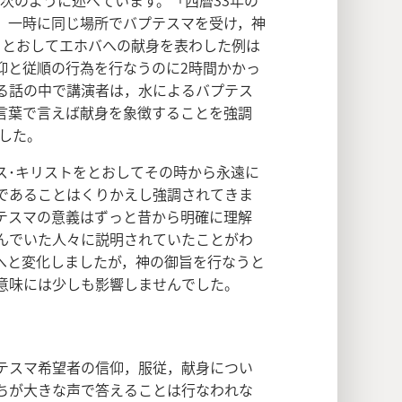
で次のように述べています。「西暦33年の
，一時に同じ場所でバプテスマを受け，神
をとおしてエホバへの献身を表わした例は
仰と従順の行為を行なうのに2時間かかっ
る話の中で講演者は，水によるバプテス
言葉で言えば献身を象徴することを強調
ました。
ス･キリストをとおしてその時から永遠に
であることはくりかえし強調されてきま
テスマの意義はずっと昔から明確に理解
んでいた人々に説明されていたことがわ
へと変化しましたが，神の御旨を行なうと
意味には少しも影響しませんでした。
テスマ希望者の信仰，服従，献身につい
ちが大きな声で答えることは行なわれな