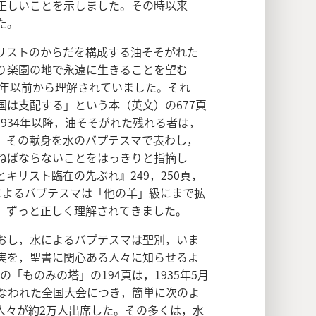
正しいことを示しました。その時以来
た。
リストのからだを構成する油そそがれた
り楽園の地で永遠に生きることを望む
2年以前から理解されていました。それ
は支配する」という本（英文）の677頁
934年以降，油そそがれた残れる者は，
，その献身を水のバプテスマで表わし，
ねばならないことをはっきりと指摘し
とキリスト臨在の先ぶれ』249，250頁，
水によるバプテスマは「他の羊」級にまで拡
，ずっと正しく理解されてきました。
おし，水によるバプテスマは聖別，いま
実を，聖書に関心ある人々に知らせるよ
の「ものみの塔」の194頁は，1935年5月
で行なわれた全国大会につき，簡単に次のよ
人々が約2万人出席した。その多くは，水