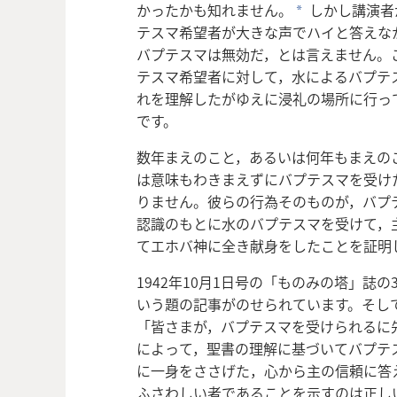
かったかも知れません。
しかし講演者
a
テスマ希望者が大きな声でハイと答えな
バプテスマは無効だ，とは言えません。
テスマ希望者に対して，水によるバプテ
れを理解したがゆえに浸礼の場所に行っ
です。
数年まえのこと，あるいは何年もまえの
は意味もわきまえずにバプテスマを受け
りません。彼らの行為そのものが，バプ
認識のもとに水のバプテスマを受けて，
てエホバ神に全き献身をしたことを証明
1942年10月1日号の「ものみの塔」誌の
いう題の記事がのせられています。そし
「皆さまが，バプテスマを受けられるに
によって，聖書の理解に基づいてバプテ
に一身をささげた，心から主の信頼に答
ふさわしい者であることを示すのは正し