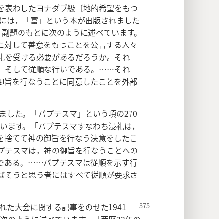
を表わしたヨナダブ級〔地的希望をもつ
年には，「富」という本が出版されました
う副題のもとに次のように述べています。
に対して善意をもつことを公言する人々
礼を受ける必要があるだろうか。それ
，そして従順な行いである。……それ
御旨を行なうことに同意したことを外部
れました。「バプテスマ」という項の270
しています。「バプテスマすなわち浸礼は，
を捨てて神の御旨を行なう決意をしたこ
プテスマは，神の御旨を行なうことへの
である。……バプテスマは従順を示す行
ばそうと思う者にはすべて従順が要求さ
れた大会に関する記事をのせた1941