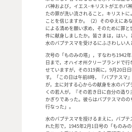
バ神および，イエス･キリストがエホバ
たの罪が洗い流されること，キリストに
ことを信じますか。（2）そのゆえにあ
による清めを願い求め，そのために罪と
件に献身しましたか。皆さまは，はい，
水のバプテスマを受けるにふさわしい人
次号の「ものみの塔」，すなわち1942年1
日まで，オハイオ州クリーブランドで行
せていますが，その319頁に，9月20
す。「この日は午前8時，『バプテスマ』
が，主に対する心からの献身を水のバプ
くの若人が，『その若き日に自分の造り
かぎりであった。彼らはバプテスマのの
行なった」。
水のバプテスマを授けるまえに，バプテ
れた形で，1945年2月1日号の「もの