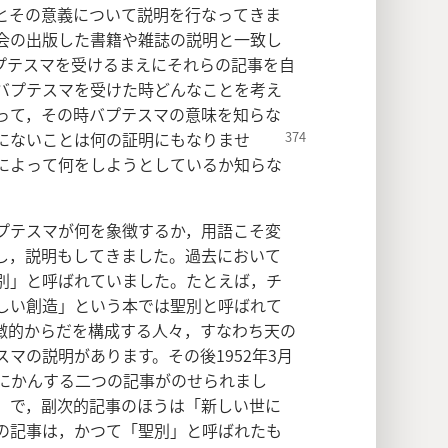
とその意義について説明を行なってきま
会の出版した書籍や雑誌の説明と一致し
プテスマを受けるまえにそれらの記事を自
バプテスマを受けた時どんなことを考え
って，その時バプテスマの意味を知らな
にないことは何の
証明にもなりませ
によって何をしようとしているか知らな
プテスマが何を象徴するか，用語こそ変
し，説明もしてきました。過去において
別」と呼ばれていました。たとえば，チ
新しい創造」という本では聖別と呼ばれて
徴的からだを構成する人々，すなわち天の
マの説明があります。その後1952年3月
題にかんする二つの記事がのせられまし
」で，副次的記事のほうは「新しい世に
の記事は，かつて「聖別」と呼ばれたも