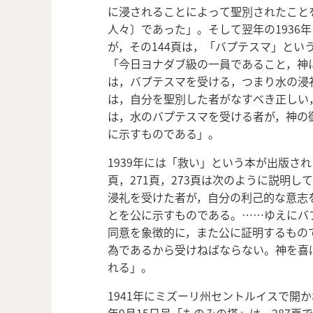
に浸されることによって聖別されたこと
人々〕であった」。そして翌年の1936
が，その144頁は，「バプテスマ」とい
「今日ヨナダブ級の一員であること，神
は，バプテスマを受ける，つまり水の浸
は，自分を聖別した者がなすべき正しい
は，水のバプテスマを受ける者が，神の
に示すものである」。
1939年には「救い」という本が出版さ
頁，271頁，273頁は次のように説明
浸礼を受けた者が，自分の利己的な意志
とを公に示すものである。……ゆえにバ
同意を象徴的に，また公に証明するもの
為であるから受けねばならない。神を喜
れる」。
1941年にミズーリ州セントルイスで開か