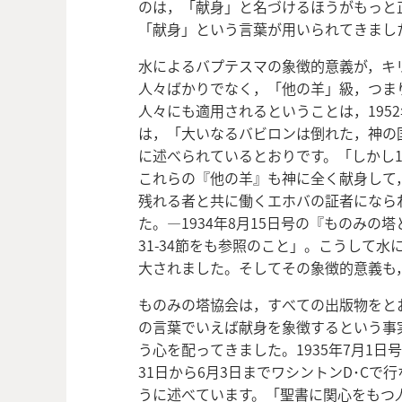
のは，「献身」と名づけるほうがもっと
「献身」という言葉が用いられてきまし
水によるバプテスマの象徴的意義が，キ
人々ばかりでなく，「他の羊」級，つま
人々にも適用されるということは，195
は，「大いなるバビロンは倒れた，神の国
に述べられているとおりです。「しかし1
これらの『他の羊』も神に全く献身して
残れる者と共に働くエホバの証者になら
た。―1934年8月15日号の『ものみの塔
31-34節をも参照のこと」。こうして
大されました。そしてその象徴的意義も
ものみの塔協会は，すべての出版物をと
の言葉でいえば献身を象徴するという事
う心を配ってきました。1935年7月1日号
31日から6月3日までワシントンD･C
うに述べています。「聖書に関心をもつ