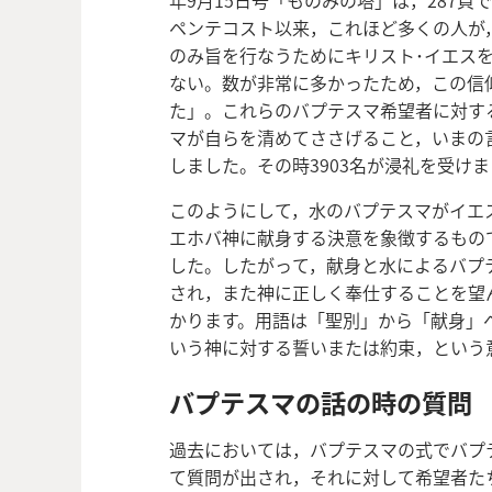
年
9月15日号「ものみの塔」は，287頁
ペンテコスト以来，これほど多くの人が
のみ旨を行なうためにキリスト･イエス
ない。数が非常に多かったため，この信
た」。これらのバプテスマ希望者に対す
マが自らを清めてささげること，いまの
しました。その時3903名が浸礼を受け
このようにして，水のバプテスマがイエ
エホバ神に献身する決意を象徴するもの
した。したがって，献身と水によるバプ
され，また神に正しく奉仕することを望
かります。用語は「聖別」から「献身」
いう神に対する誓いまたは約束，という
バプテスマの話の時の質問
過去においては，バプテスマの式でバプ
て質問が出され，それに対して希望者た