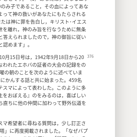
神のみ子であること，その血によってあな
よって神の救いがあなたにもたらされる
なたは神に罪を告白し，キリスト･イエス
世を離れ，神のみ旨を行なうために無条
と答えられましたので，神の御旨に従い
と認めます」。
0月15日号は，1942年9月18日から
20
なわれたエホバの証者の大会の記録をの
日日曜の朝のことを次のように述べていま
にかんする話と共に始まった。459名
テスマによって表わした。このように多
主をおぼえる』のをみるのは，喜ばしい
ち直ちに他の仲間に加わって野外伝道を
スマ希望者に尋ねる質問は，少し訂正さ
みの塔」に再度掲載されました。「なぜバプ