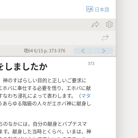
日本語
塔64 6/15 p. 373-376
をしましたか
，神のすばらしい目的と正しいご要求に
エホバに奉仕する必要を悟り，エホバに献
すなわち浸礼によって表わします。（
マタ
うあらゆる階級の人々がエホバ神に献身し
ちのなかには，自分の献身とバプテスマ
ます。献身した当時とくらべ，いまは，神