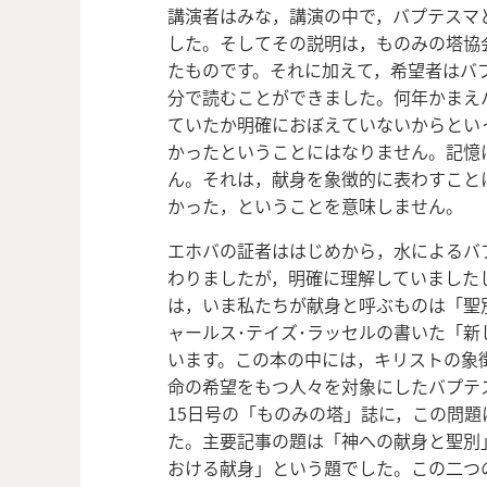
講演者はみな，講演の中で，バプテスマ
した。そしてその説明は，ものみの塔協
たものです。それに加えて，希望者はバ
分で読むことができました。何年かまえ
ていたか明確におぼえていないからとい
かったということにはなりません。記憶
ん。それは，献身を象徴的に表わすこと
かった，ということを意味しません。
エホバの証者ははじめから，水によるバ
わりましたが，明確に理解していました
は，いま私たちが献身と呼ぶものは「聖
ャールス･テイズ･ラッセルの書いた「
います。この本の中には，キリストの象
命の希望をもつ人々を対象にしたバプテス
15日号の「ものみの塔」誌に，この問
た。主要記事の題は「神への献身と聖別
おける献身」という題でした。この二つ