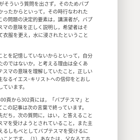
がそういう質問を出さず，そのためバプ
かったからといって，その時行なわれた
この問題の決定的要素は，講演者が，バプ
スマの意味を正しく説明し，希望者はそ
て衣服を更え，水に浸されたということ
ことを記憶していないからといって，自分
たのではないか，と考える理由は全くあ
テスマの意味を理解していたこと，正しい
主なるイエス･キリストへの信仰をとおし
しています。
300頁から302頁には，「バプテスマ」と
てこの記事は次の言葉で終っています。
先だち，次の質問に，はい，と答えること
スマを受けようとされていること，また主
えるしもべとしてバプテスマを受けるに
いことです。（1）あなたは，父なるエホ