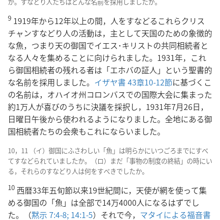
か。すなどり人たちはどんな名前を採用しましたか。
9
1919年から12年以上の間，人をすなどるこれらクリス
チャンすなどり人の活動は，主として天国のための象徴的
な魚，つまり天の御国でイエス･キリストの共同相続者と
なる人々を集めることに向けられました。1931年，これ
ら御国相続者の残れる者は「エホバの証人」という聖書的
な名前を採用しました。
イザヤ書 43章10-12節
に基づくこ
の名前は，オハイオ州コロンバスでの国際大会に集まった
約1万人が喜びのうちに決議を採択し，1931年7月26日，
日曜日午後から使われるようになりました。全地にある御
国相続者たちの会衆もこれにならいました。
10，11 （イ）御国にふさわしい「魚」は明らかにいつごろまでにすべ
てすなどられていましたか。（ロ）まだ「事物の制度の終結」の時にい
る，それらのすなどり人は何をすべきでしたか。
10
西暦33年五旬節以来19世紀間に，天使が網を使って集
める御国の「魚」は全部で14万4000人になるはずでし
た。（
黙示 7:4-8;
14:1-5
）それで今，
マタイによる福音書