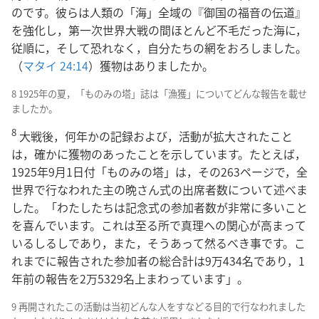
のです。彼らは人類の「海」全域の『御国の福音の伝道』
を強化し，第一次世界大戦の間ほとんど不毛だった海に，
従順に，そして恐れなく，自分たちの網をおろしました。
（
マタイ 24:14
）獲物はありましたか。
8 1925年の夏，「ものみの塔」誌は「漁獲」についてどんな報告を載せ
ましたか。
8
大戦後，何年かの記録および，活動が拡大されたこと
は，確かに獲物のあったことを示しています。たとえば，
1925年9月1日付「ものみの塔」は，その263ページで，全
世界で行なわれた主の晩さん式の出席者数について述べま
した。「わたしたちは記念式の参加者数が非常に多いこと
を喜んでいます。これは至る所で真理への関心が高まって
いるしるしであり，また，そうあって然るべき事です。こ
れまでに報告された参加者の総合計は9万434名であり，1
年前の報告を2万5329名上まわっています」。
9 再開されたこの活動は当初どんな人をすなどる目的で行なわれました