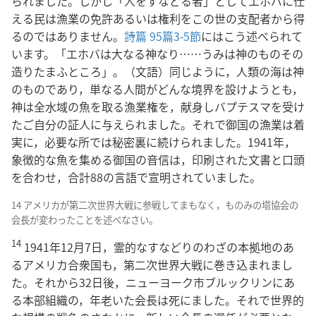
られました。しかし「人をすなどる者」としてエホバに仕
える民は漁業の免許あるいは権利をこの世の支配者から得
るのではありません。
詩篇 95篇3-5節
にはこう述べられて
います。「エホバは大なる神なり……うみは神のものその
造りたまふところ」。（文語）同じように，人類の海は神
のものであり，単なる人間がどんな境界を設けようとも，
神は全水域の魚を取る漁業権を，献身しバプテスマを受け
たご自分の証人に与えられました。それで御国の漁業は着
実に，必要な所では秘密裏に続けられました。1941年，
象徴的な魚を集める御国の音信は，印刷された文書と口頭
を合わせ，合計88の言語で宣明されていました。
14 アメリカが第二次世界大戦に参戦してまもなく，ものみの塔協会の
会長が変わったことを述べなさい。
14
1941年12月7日，霊的なすなどりのわざの本拠地のあ
るアメリカ合衆国も，第二次世界大戦に巻き込まれまし
た。それから32日後，ニューヨーク市ブルックリンにあ
る本部組織の，年老いた会長は死にました。それで世界的