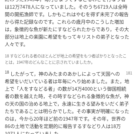
は12万7478人になっていました。そのうち6719人は全時
間の開拓漁師です。しかもこれはやむを得ず未完了の報告
から得た記録なのです。これらの歳月中のこうした増加
は，象徴的な魚が新たにすなどられたからであり，その大
部分は地上の楽園に希望をもってキリストの弟子となった
人々です。
18 すなどられる者のほとんどが地上の希望をもつ者ばかりとなったこ
とは，1947年のどんなことに示されていましたか。
18
したがって，神のみたまのあかしによっ
て天国への
希望をいだいている者は年毎にへり始めました。また，地
上で「人をすなどる者」の数が14万4000という御国相続
者の数を越えた時，その時すなどられる象徴的な魚が，神
の天の国の治める地上で，永遠に生きる望みをいだく弟子
たちであることは明らかでした。その事実が明確になった
のは，今から20年ほど前の1947年です。その年，世界の
86の土地で活動を定期的に報告するすなどり人は18万
1071人になっていました。