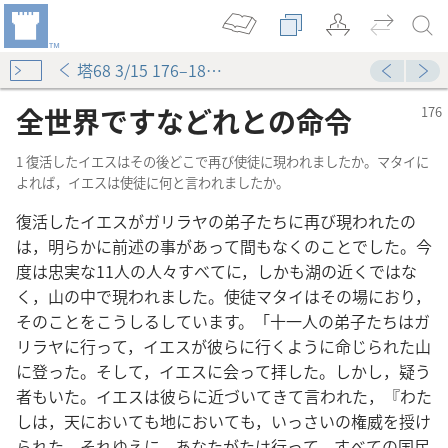
塔68 3/15 176–181ページ
全世界ですなどれとの命令
1 復活したイエスはその後どこで再び使徒に現われましたか。マタイに
よれば，イエスは使徒に何と言われましたか。
復活したイエスがガリラヤの弟子たちに再び現われたの
は，明らかに前述の事があって間もなくのことでした。今
度は忠実な11人の人々すべてに，しかも湖の近くではな
く，山の中で現われました。使徒マタイはその場におり，
そのことをこうしるしています。「十一人の弟子たちはガ
リラヤに行って，イエスが彼らに行くように命じられた山
に登った。そして，イエスに会って拝した。しかし，疑う
者もいた。イエスは彼らに近づいてきて言われた，『わた
しは，天においても地においても，いっさいの権威を授け
られた。それゆえに，あなたがたは行って，すべての国民