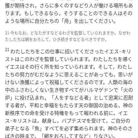
獲が期待され，さらに多くのすなどり人が働ける場所もあ
ります。もしできるなら，そうすることのできる人はその
ような場所に自分たちの「舟」を出してください。
21 今もなお，どなたがすなどるわざを監督していられますか。なぜわ
たしたちは網をおろして，ひき続きすなどるべきですか。
21
わたしたちをこの仕事に招いてくださったイエス･キリ
ストはこのわざを監督していられます。わたしたちを導く
イエスはその行く所を知っていられます。そして，わたし
たちの努力がむだなように思えることがあっても，思いが
けない漁獲によって祝福してくださるのです。人類の海の
中のふさわしくない生き物すべてがハルマゲドンで「火の
炉」に投げ込まれ，「人をすなどる者」として忠実に忍耐
する者が，平和と幸福をもたらす天の御国の治める，神の
新秩序での命を受ける特権をもって報われる前に，イエ
ス･キリストは，献身し，バプテスマを受けて，ご自分の
弟子となる「魚」すべてを必ず集められます。神のそのさ
ばきの時まで，「網をおろしてすなど」りなさい。