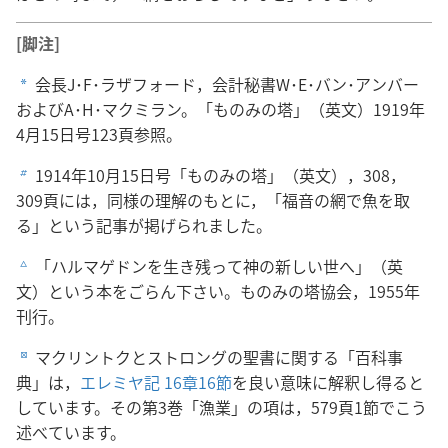
[脚注]
会長J･F･ラザフォード，会計秘書W･E･バン･アンバー
a
およびA･H･マクミラン。「ものみの塔」（英文）1919年
4月15日号123頁参照。
1914年10月15日号「ものみの塔」（英文），308，
b
309頁には，同様の理解のもとに，「福音の網で魚を取
る」という記事が掲げられました。
「ハルマゲドンを生き残って神の新しい世へ」（英
c
文）という本をごらん下さい。ものみの塔協会，1955年
刊行。
マクリントクとストロングの聖書に関する「百科事
d
典」は，
エレミヤ記 16章16節
を良い意味に解釈し得ると
しています。その第3巻「漁業」の項は，579頁1節でこう
述べています。