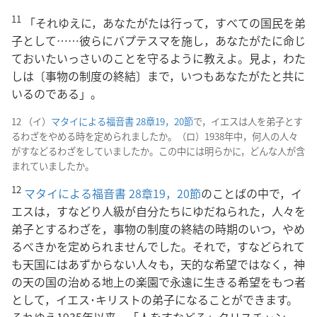
11
「それゆえに，あなたがたは行って，すべての国民を弟
子として……彼らにバプテスマを施し，あなたがたに命じ
ておいたいっさいのことを守るように教えよ。見よ，わた
しは〔事物の制度の終結〕まで，いつもあなたがたと共に
いるのである」。
12 （イ）
マタイによる福音書 28章19，20節
で，イエスは人を弟子とす
るわざをやめる時を定められましたか。（ロ）1938年中，何人の人々
がすなどるわざをしていましたか。この中には明らかに，どんな人が含
まれていましたか。
12
マタイによる福音書 28章19，20節
のことばの中で，イ
エスは，すなどり人級が自分たちにゆだねられた，人々を
弟子とするわざを，事物の制度の終結の時期のいつ，やめ
るべきかを定められませんでした。それで，すなどられて
も天国にはあずからない人々も，天的な希望ではなく，神
の天の国の治める地上の楽園で永遠に生きる希望をもつ者
として，イエス･キリストの弟子になることができます。
それゆえ1935年以来，「人をすなどる」クリスチャン