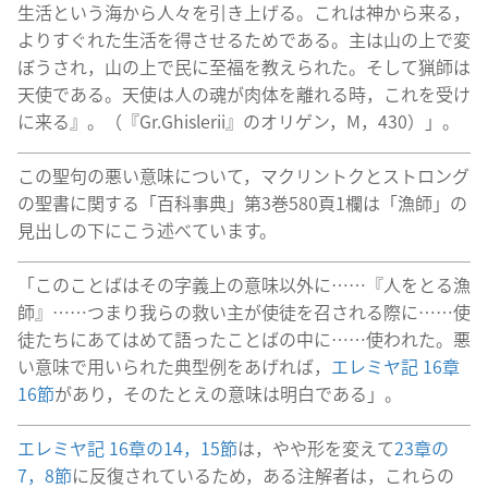
生活という海から人々を引き上げる。これは神から来る，
よりすぐれた生活を得させるためである。主は山の上で変
ぼうされ，山の上で民に至福を教えられた。そして猟師は
天使である。天使は人の魂が肉体を離れる時，これを受け
に来る』。（『Gr.Ghislerii』のオリゲン，M，430）」。
この聖句の悪い意味について，マクリントクとストロング
の聖書に関する「百科事典」第3巻580頁1欄は「漁師」の
見出しの下にこう述べています。
「このことばはその字義上の意味以外に……『人をとる漁
師』……つまり我らの救い主が使徒を召される際に……使
徒たちにあてはめて語ったことばの中に……使われた。悪
い意味で用いられた典型例をあげれば，
エレミヤ記 16章
16節
があり，そのたとえの意味は明白である」。
エレミヤ記 16章の14，15節
は，やや形を変えて
23章の
7，8節
に反復されているため，ある注解者は，これらの