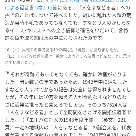
による福音書 5章1-11節
にある，「人をすなどる者」への
招きのことばについて述べました。戦いに乱れた人類の荒
海が当時不毛であってもなくても，すなどり人のかしらな
るイエス･キリストへの全き信仰と確信をいだいて，象徴
的な魚を取る網は水の中におろされたのです。
16 （イ）大戦中の年である1942年にも「漁獲」がありましたか。
（ロ）すなどるわざを続け，拡大しようとする決意はどんなことに示さ
れていましたか。
16
それが奇跡であってもなくても，確かに漁獲がありま
した。暗い戦いの年であったため，1942年中に活動した
すなどり人すべてからの報告は完全には得られませんでし
たが，その年には10万を超える人が霊的なすなどりのわ
ざに活発に携ったと言えるでしょう。そのうち7624人は
「人をすなどる者」として全時間をささげる開拓伝道者で
した。（「エホバの証人の1943年度年鑑」（英文）221
頁）一定の地域内の「人をすなどる者」の諸会衆を，代表
者が巡回する活動も再開されました。1942年9月18日から