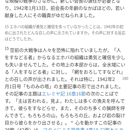
な規模の戦争のさなかに，新しい会長の選任が必要とな
り，1942年1月13日，前会長の年齢のなかばほどの，若い
献身した人にその職責がゆだねられました。
15 エホバの組織が勇気と確信を失っていなかったことは，1942年の初
めに出されたどんな召しの声に示されていますか。その声に対する反応
はどうでしたか。
15
空前の大戦争は人々を恐怖に陥れていましたが，「人
をすなどる者」からなるエホバの組織は勇気と確信を少し
も失いませんでした。その地上の本部からは，全水域にい
る「人をすなどる者」に対し，「網をおろしてすなどれ」
との召しの声が出されました。それは特に，1942年2
月1日号「ものみの塔」の主要記事の形で出されました。
その記事の主題は
エレミヤ記 16章16節
の次のことばで
す。「主は言われる，見よ，わたしは多くの漁夫を呼んで
きて，彼らをすなどらせ，また，そののち多くの猟師を呼
んできて，もろもろの山，もろもろの丘，および岩の裂け
目から彼らをかり出させる」。
心を動かすこの記事の
d
28節（42頁）は，
マタイによる福音書 4章18-22節
と
ルカ