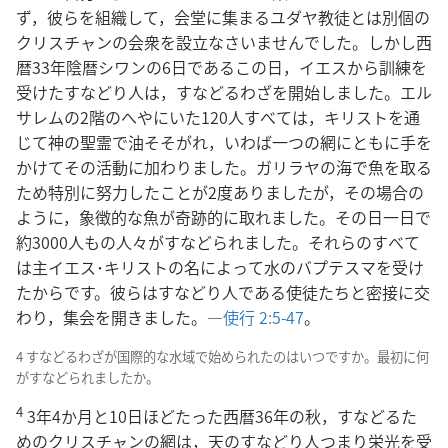
ず，彼らを組織して，会堂に集まるユダヤ教徒とは別個の
クリスチャンの会衆を設立なさいませんでした。しかし西
暦33年陰暦シワンの6日であるこの日，イエスから訓練を
受けたすなどり人は，すなどるわざを開始しました。エル
サレムの2階のへやにいた120人すべては，キリストを通
じて神の聖霊で油そそがれ，いわば一つの網にともに手を
かけてその活動に加わりました。ガリラヤの海で魚を取る
ため特別に努力したことが2度ありましたが，その場合の
ように，象徴的な魚が奇跡的に取れました。その日一日で
約3000人もの人々がすなどられました。それらのすべて
は主イエス･キリストの名によって水のバプテスマを受け
たからです。彼らはすなどり人である使徒たちと密接に交
わり，集会を開きました。―
使行 2:5-47
。
4 すなどるわざが国際的な水域で始められたのはいつですか。最初に何
がすなどられましたか。
4
3年4か月と10日ほどたった西暦36年の秋，すなどるた
めのクリスチャンの網は，天のすなどり人つまり栄光を受