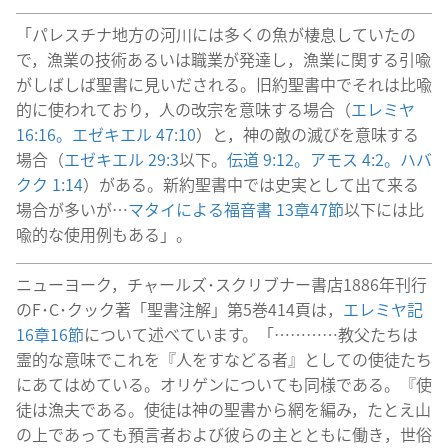
「パレスチナ地方の河川には多くの魚が棲息していたの
で，漁業の技術あるいは職業が発達し，漁業に関する引喩
がしばしば聖書に見いだされる。旧約聖書中でそれは比喩
的に使われており，人の改宗を意味する場合（
エレミヤ
16:16。
エゼキエル 47:10
）と，神の敵の滅びを意味する
場合（
エゼキエル 29:3
以下。
伝道 9:12。
アモス 4:2。
ハバ
クク 1:14
）がある。新約聖書中では史実として出て来る
場合が多いが…
マタイによる福音書 13章47節
以下には比
喩的な使用例もある」。
ニューヨーク，チャールズ･スクリブナー書店1886年刊行
のF･C･クック著「聖書注解」第5巻414頁は，
エレミヤ記
16章16節
について述べています。「…………教父たちは
霊的な意味でこれを『人をすなどる者』としての使徒たち
にあてはめている。オリゲンについても同様である。『使
徒は漁夫である。使徒は神の聖書から網を編み，たとえ山
の上であっても預言者および彼らの主とともに働き，世俗