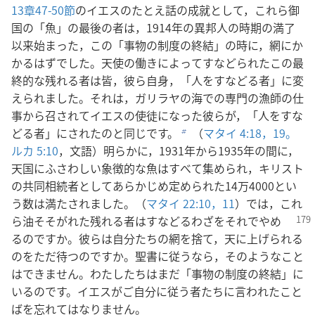
13章47-50節
のイエスのたとえ話の成就として，これら御
国の「魚」の最後の者は，1914年の異邦人の時期の満了
以来始まった，この「事物の制度の終結」の時に，網にか
かるはずでした。天使の働きによってすなどられたこの最
終的な残れる者は皆，彼ら自身，「人をすなどる者」に変
えられました。それは，ガリラヤの海での専門の漁師の仕
事から召されてイエスの使徒になった彼らが，「人をすな
どる者」にされたのと同じです。
（
マタイ 4:18，19。
b
ルカ 5:10
，文語）明らかに，1931年から1935年の間に，
天国にふさわしい象徴的な魚はすべて集められ，キリスト
の共同相続者としてあらかじめ定められた14万4000とい
う数は満たされました。（
マタイ 22:10，11
）では，これ
ら油そそがれた残れる
者はすなどるわざをそれでやめ
るのですか。彼らは自分たちの網を捨て，天に上げられる
のをただ待つのですか。聖書に従うなら，そのようなこと
はできません。わたしたちはまだ「事物の制度の終結」に
いるのです。イエスがご自分に従う者たちに言われたこと
ばを忘れてはなりません。