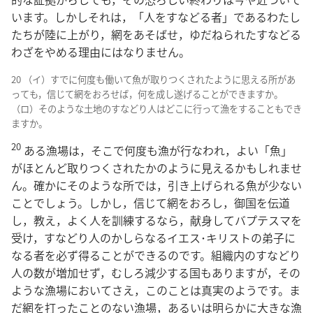
います。しかしそれは，「人をすなどる者」であるわたし
たちが陸に上がり，網をあそばせ，ゆだねられたすなどる
わざをやめる理由にはなりません。
20 （イ）すでに何度も働いて魚が取りつくされたように思える所があ
っても，信じて網をおろせば，何を成し遂げることができますか。
（ロ）そのような土地のすなどり人はどこに行って漁をすることもでき
ますか。
20
ある漁場は，そこで何度も漁が行なわれ，よい「魚」
がほとんど取りつくされたかのように見えるかもしれませ
ん。確かにそのような所では，引き上げられる魚が少ない
ことでしょう。しかし，信じて網をおろし，御国を伝道
し，教え，よく人を訓練するなら，献身してバプテスマを
受け，すなどり人のかしらなるイエス･キリストの弟子に
なる者を必ず得ることができるのです。組織内のすなどり
人の数が増加せず，むしろ減少する国もありますが，その
ような漁場においてさえ，このことは真実のようです。ま
だ網を打ったことのない漁場，あるいは明らかに大きな漁