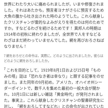
世界にわたり大いに痛められましたが，いまや修復されま
した。それはあたかも，預言者ヨナがさらに預言するため
大魚の腹から吐き出された時のようでした。これら献身し
たクリスチャンが霊的なよみがえりを得たのは何のためで
すか。すなどるわざを続けるためです！ 異邦人の時期は
1914年の初秋に終わりましたが，全世界で人をすなどる
わざはまだ終わっていませんでした。網を再びおろさねば
なりません！
7 網をおろせとの命令は，実際に，どのように出されましたか。彼らは
どのように網をおろしましたか。
7
これを目的として，1919年8月1日および15日号「もの
みの塔」誌は「恐れなき者は幸なり」と題する記事をのせ
ました。また同年の9月初め，アメリカ，オハイオ州シー
ダーポイントで，数千人を集めた最初の一般大会が開か
れ，10月1日には新しい雑誌「黄金時代」が発刊されまし
た。事実上，これら献身したクリスチャンの聖書研究生に
対し，「網をおろしてすなどれ」との命令が出されていた