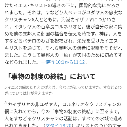
けたイエス･キリストの導きの下に，国際的な海におろさ
れました。それは，すなどり人ペテロがユダヤ人の忠実な
クリスチャン6人とともに，海港カイザリヤにつかわさ
れ，イタリヤ人の百卒長コルネリオと，彼が自分の家に集
めた他の異邦人に御国の福音を伝えた時です。神は，人を
すなどるペテロのわざを祝福され，栄光を受けたイエス･
キリストを通じて，それら異邦人の信者に聖霊をそそがれ
ました。こうして異邦人の「魚」が天国のために初めてす
などられました。―
使行 10:1から11:12
。
「事物の制度の終結」において
5 イエスの網のたとえに従えば，今なにが迫っていますか。すなどるわ
ざについては何が言えますか
5
カイザリヤの非ユダヤ人，コルネリオをクリスチャンの
網に入れてから，今の「事物の制度の終結」に至るまで，
人をすなどるクリスチャンの活動は，すべての水域で進め
られてきました。（
マタイ 28:20
）キリストのつかわす天