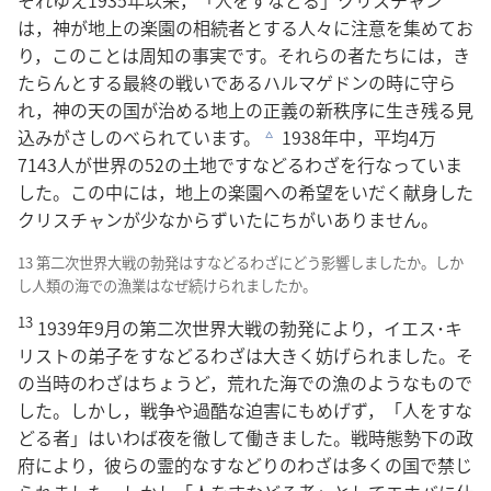
は，神が地上の楽園の相続者とする人々に注意を集めてお
り，このことは周知の事実です。それらの者たちには，き
たらんとする最終の戦いであるハルマゲドンの時に守ら
れ，神の天の国が治める地上の正義の新秩序に生き残る見
込みがさしのべられています。
1938年中，平均4万
c
7143人が世界の52の土地ですなどるわざを行なっていま
した。この中には，地上の楽園への希望をいだく献身した
クリスチャンが少なからずいたにちがいありません。
13 第二次世界大戦の勃発はすなどるわざにどう影響しましたか。しか
し人類の海での漁業はなぜ続けられましたか。
13
1939年9月の第二次世界大戦の勃発により，イエス･キ
リストの弟子をすなどるわざは大きく妨げられました。そ
の当時のわざはちょうど，荒れた海での漁のようなもので
した。しかし，戦争や過酷な迫害にもめげず，「人をすな
どる者」はいわば夜を徹して働きました。戦時態勢下の政
府により，彼らの霊的なすなどりのわざは多くの国で禁じ