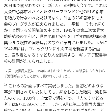
20日まで開かれたのは，新しい世の神権大会です。これは
大会中心都市オハイオ州クリーブランドと他の51の都市
を結んで行なわれただけでなく，外国の26の都市にも大
会のプログラムが伝えられました。「平和 ― それは続く
か」と題する公開講演の中では，1945年の第二次世界大
戦終結後の平和と，世界平和と安全を目ざす国際機構の復
興つまり現在の国際連合の設立が予告されました。ほかに
1942年には，ブルックリンに印刷工場を新設する計画
と，宣教者となるすなどり人を訓練する，ギレアデ聖書学
校の計画がたてられました。
17 第二次世界大戦は1945年に終わりましたが，この戦争にもかかわら
ず漁獲があったことは何に表われていますか。
17
これらの計画はすべて実現しました。当初どのような
事が予期されていたにしても，網をおろした結果，漁を得
たのです。1939年，全世界で網を打つ，「人をすなどる
者」は6万1589人でした。しかし9月に第二次世界大戦が
終わった1945年，毎月きまってすなどるわざを行なう者