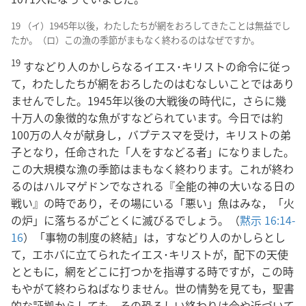
19 （イ）1945年以後，わたしたちが網をおろしてきたことは無益でし
たか。（ロ）この漁の季節がまもなく終わるのはなぜですか。
19
すなどり人のかしらなるイエス･キリストの命令に従っ
て，わたしたちが網をおろしたのはむなしいことではあり
ませんでした。1945年以後の大戦後の時代に，さらに幾
十万人の象徴的な魚がすなどられています。今日では約
100万の人々が献身し，バプテスマを受け，キリストの弟
子となり，任命された「人をすなどる者」になりました。
この大規模な漁の季節はまもなく終わります。これが終わ
るのはハルマゲドンでなされる『全能の神の大いなる日の
戦い』の時であり，その場にいる「悪い」魚はみな，「火
の炉」に落ちるがごとくに滅びるでしょう。（
黙示 16:14-
16
）「事物の制度の終結」は，すなどり人のかしらとし
て，エホバに立てられたイエス･キリストが，配下の天使
とともに，網をどこに打つかを指導する時ですが，この時
もやがて終わらねばなりません。世の情勢を見ても，聖書
的な証拠からしても，その恐ろしい終わりは今や近づいて