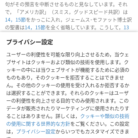
句がその預言を中断させるものと見なしています。それ
で，「アメリカ訳」（スミス，グッドスピード共訳）は
14，15節
をかっこに入れ，ジェームス･モファット博士訳
の聖書は
14，15節
を全く省略しています。こうして，
13
節
の直後に
16節
を読むと，
16節
は神の契約の民であった
プライバシー設定
イスラエルに対しては悪い意味をもつようになります。
ユーザーの利便性を可能な限り向上させるため，当ウェ
ブサイトはクッキーおよび類似の技術を使用します。ク
ッキーの中には当ウェブサイトが機能するために必須の
ものもあり，そのクッキーを拒否することはできませ
日本語
シェアする
設定
ん。その他のクッキーの使用を受け入れるか拒否するか
Copyright
© 2026 Watch Tower Bible and Tract Society of Pennsylvania
は選択することができます。それらのクッキーはユーザ
利用規約
プライバシーに関する方針
プライバシー設定
JW.ORG
ーの利便性を向上させる目的でのみ使用されます。この
ログイン
データが販売されたりマーケティングに使用されたりす
ることはありません。詳しくは，
クッキーや類似の技術
の使用に関する世界的な方針
をご覧ください。この設定
は，
プライバシー設定
からいつでもカスタマイズできま