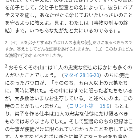
を弟子として，父と子と聖霊との名によって，彼らにバプ
テスマを施し，あなたがたに命じておいたいっさいのこと
を守るように教えよ。見よ，わたしは〔事物の制度の終
結〕まで，いつもあなたがたと共にいるのである」。
2 （イ）人を弟子とするわざは11人の忠実な使徒だけに限るべきもので
すか。答えとしてどんな証拠をあげられますか。（ロ）このわざはどん
な漁場で行われるべきでしたか。
2
おそらくその山には11人の忠実な使徒のほかにも多くの
人がいたことでしょう。（
マタイ 28:16-20
）のちに使徒
になったパウロが，「そののち，五百人以上の兄弟たち
に，同時に現れた。その中にはすでに眠った者たちもいる
が，大多数はいまなお生存している」と述べたのは，この
時のことかもしれません。（
コリント第一 15:6
）もとよ
り，弟子を作る仕事は11人の忠実な使徒にだけ限るべき
ものではありませんでした。そして聖書ののちの記録はこ
の仕事が使徒だけに限られていなかったことを示していま
す。人をすなどるわざは新たに弟子になった者をも含め，