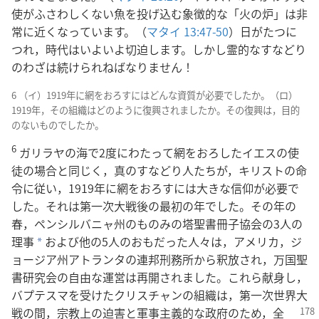
使がふさわしくない魚を投げ込む象徴的な「火の炉」は非
常に近くなっています。（
マタイ 13:47-50
）日がたつに
つれ，時代はいよいよ切迫します。しかし霊的なすなどり
のわざは続けられねばなりません！
6 （イ）1919年に網をおろすにはどんな資質が必要でしたか。（ロ）
1919年，その組織はどのように復興されましたか。その復興は，目的
のないものでしたか。
6
ガリラヤの海で2度にわたって網をおろしたイエスの使
徒の場合と同じく，真のすなどり人たちが，キリストの命
令に従い，1919年に網をおろすには大きな信仰が必要で
した。それは第一次大戦後の最初の年でした。その年の
春，ペンシルバニャ州のものみの塔聖書冊子協会の3人の
理事
および他の5人のおもだった人々は，アメリカ，ジ
a
ョージア州アトランタの連邦刑務所から釈放され，万国聖
書研究会の自由な運営は再開されました。これら献身し，
バプテスマを受けたクリスチャンの組織は，第一次世界大
戦の間，宗教上の迫害と軍事主義的な政府のため，全