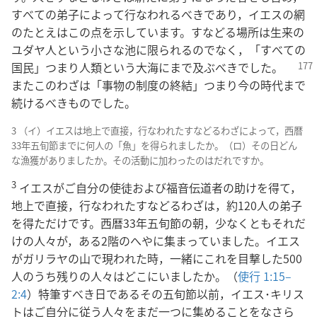
すべての弟子によって行なわれるべきであり，イエスの網
のたとえはこの点を示しています。すなどる場所は生来の
ユダヤ人という小さな池に限られるのでなく，「すべての
国民」つまり人類という大海にまで
及ぶべきでした。
またこのわざは「事物の制度の終結」つまり今の時代まで
続けるべきものでした。
3 （イ）イエスは地上で直接，行なわれたすなどるわざによって，西暦
33年五旬節までに何人の「魚」を得られましたか。（ロ）その日どん
な漁獲がありましたか。その活動に加わったのはだれですか。
3
イエスがご自分の使徒および福音伝道者の助けを得て，
地上で直接，行なわれたすなどるわざは，約120人の弟子
を得ただけです。西暦33年五旬節の朝，少なくともそれだ
けの人々が，ある2階のへやに集まっていました。イエス
がガリラヤの山で現われた時，一緒にこれを目撃した500
人のうち残りの人々はどこにいましたか。（
使行 1:15–
2:4
）特筆すべき日であるその五旬節以前，イエス･キリス
トはご自分に従う人々をまだ一つに集めることをなさら