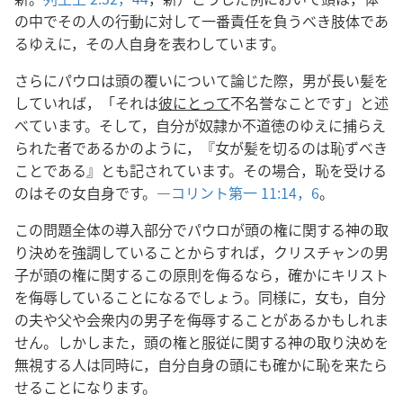
の中でその人の行動に対して一番責任を負うべき肢体であ
るゆえに，その人自身を表わしています。
さらにパウロは頭の覆いについて論じた際，男が長い髪を
していれば，「それは
彼にとって
不名誉なことです」と述
べています。そして，自分が奴隷か不道徳のゆえに捕らえ
られた者であるかのように，『女が髪を切るのは恥ずべき
ことである』とも記されています。その場合，恥を受ける
のはその女自身です。―
コリント第一 11:14，
6
。
この問題全体の導入部分でパウロが頭の権に関する神の取
り決めを強調していることからすれば，クリスチャンの男
子が頭の権に関するこの原則を侮るなら，確かにキリスト
を侮辱していることになるでしょう。同様に，女も，自分
の夫や父や会衆内の男子を侮辱することがあるかもしれま
せん。しかしまた，頭の権と服従に関する神の取り決めを
無視する人は同時に，自分自身の頭にも確かに恥を来たら
せることになります。