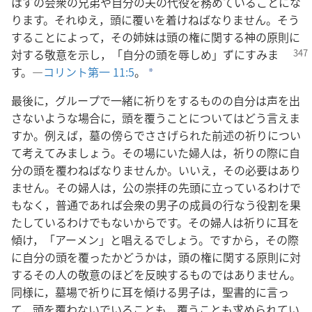
はずの会衆の兄弟や自分の夫の代役を務めていることにな
ります。それゆえ，頭に覆いを着けねばなりません。そう
することによって，その姉妹は頭の権に関する神の原則に
対する
敬意を示し，「自分の頭を辱しめ」ずにすみま
す。―
コリント第一 11:5
。
a
最後に，グループで一緒に祈りをするものの自分は声を出
さないような場合に，頭を覆うことについてはどう言えま
すか。例えば，墓の傍らでささげられた前述の祈りについ
て考えてみましょう。その場にいた婦人は，祈りの際に自
分の頭を覆わねばなりませんか。いいえ，その必要はあり
ません。その婦人は，公の崇拝の先頭に立っているわけで
もなく，普通であれば会衆の男子の成員の行なう役割を果
たしているわけでもないからです。その婦人は祈りに耳を
傾け，「アーメン」と唱えるでしょう。ですから，その際
に自分の頭を覆ったかどうかは，頭の権に関する原則に対
するその人の敬意のほどを反映するものではありません。
同様に，墓場で祈りに耳を傾ける男子は，聖書的に言っ
て，頭を覆わないでいることも，覆うことも求められてい