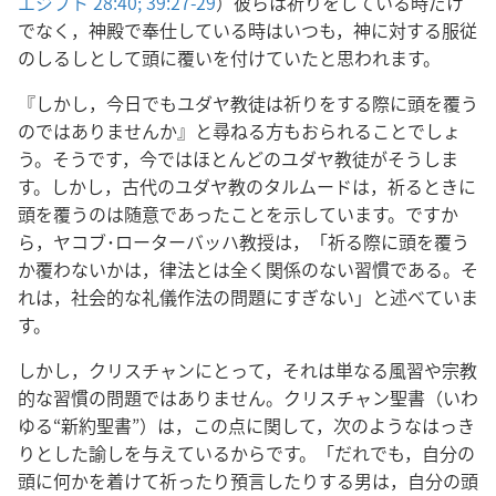
エジプト 28:40;
39:27-29
）彼らは祈りをしている時だけ
でなく，神殿で奉仕している時はいつも，神に対する服従
のしるしとして頭に覆いを付けていたと思われます。
『しかし，今日でもユダヤ教徒は祈りをする際に頭を覆う
のではありませんか』と尋ねる方もおられることでしょ
う。そうです，今ではほとんどのユダヤ教徒がそうしま
す。しかし，古代のユダヤ教のタルムードは，祈るときに
頭を覆うのは随意であったことを示しています。ですか
ら，ヤコブ･ローターバッハ教授は，「祈る際に頭を覆う
か覆わないかは，律法とは全く関係のない習慣である。そ
れは，社会的な礼儀作法の問題にすぎない」と述べていま
す。
しかし，クリスチャンにとって，それは単なる風習や宗教
的な習慣の問題ではありません。クリスチャン聖書（いわ
ゆる“新約聖書”）は，この点に関して，次のようなはっき
りとした諭しを与えているからです。「だれでも，自分の
頭に何かを着けて祈ったり預言したりする男は，自分の頭