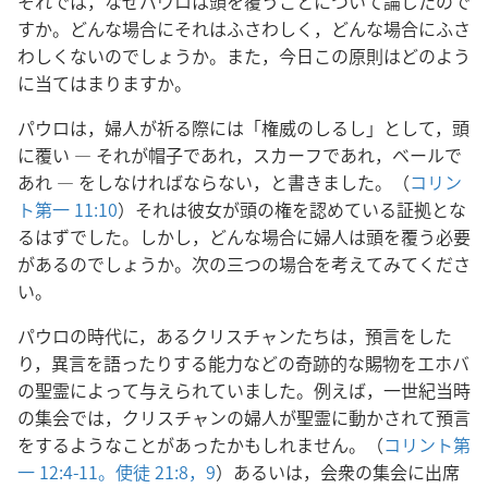
それでは，なぜパウロは頭を覆うことについて論じたので
すか。どんな場合にそれはふさわしく，どんな場合にふさ
わしくないのでしょうか。また，今日この原則はどのよう
に当てはまりますか。
パウロは，婦人が祈る際には「権威のしるし」として，頭
に覆い ― それが帽子であれ，スカーフであれ，ベールで
あれ ― をしなければならない，と書きました。（
コリン
ト第一 11:10
）それは彼女が頭の権を認めている証拠とな
るはずでした。しかし，どんな場合に婦人は頭を覆う必要
があるのでしょうか。次の三つの場合を考えてみてくださ
い。
パウロの時代に，あるクリスチャンたちは，預言をした
り，異言を語ったりする能力などの奇跡的な賜物をエホバ
の聖霊によって与えられていました。例えば，一世紀当時
の集会では，クリスチャンの婦人が聖霊に動かされて預言
をするようなことがあったかもしれません。（
コリント第
一 12:4-11。
使徒 21:8，9
）あるいは，会衆の集会に出席