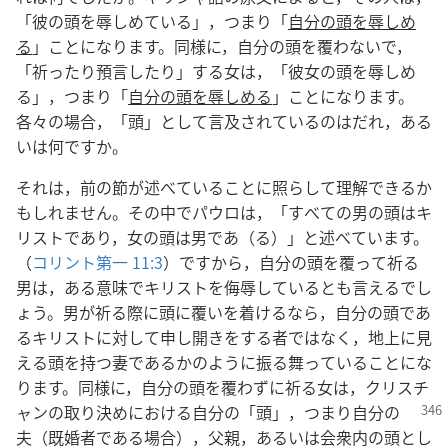
「彼の頭を辱しめている」，つまり「
自分の頭を辱しめ
る
」ことになります。同様に，自分の頭を覆わないで，
「祈ったり預言したり」する女は，「彼女の頭を辱しめ
る」，つまり「
自分の頭を辱しめる
」ことになります。
各々の場合，「頭」として言及されているのはだれ，ある
いは何ですか。
それは，前の節が述べていることに照らして理解できるか
もしれません。その中でパウロは，「すべての男の頭はキ
リストであり，女の頭は男であ（る）」と述べています。
（
コリント第一 11:3
）ですから，自分の頭を覆って祈る
男は，ある意味でキリストを侮辱しているとも言えるでし
ょう。男が祈る際に頭に覆いを着けるなら，自分の頭であ
るキリストに対して申し開きをする者ではなく，地上に見
える頭を持つ妻であるかのように振る舞っていることにな
ります。同様に，自分の頭を覆わずに祈る女は，クリスチ
ャンの取り決め
における自分の「頭」，つまり自分の
夫（既婚者である場合），父親，あるいは会衆内の頭とし