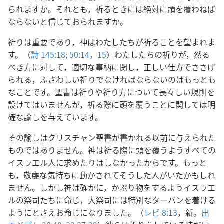
られますか。それとも，祈るときには絶対に頭を覆わねば
ならないと信じておられますか。
祈りは重要であり，神はわたしたちが祈ることを望まれま
す。（
詩 145:18;
50:14，15
）わたしたちの祈りが，然る
べき方に対して，適切な事柄に関し，正しい仕方でささげ
られる，ふさわしい祈りでなければならないのはもっとも
なことです。聖書は祈りや祈り方について長々しい規則を
設けてはいませんが，祈る際に頭を覆うことに関しては明
確な諭しを与えています。
その諭しはクリスチャン聖書が書かれる以前に与えられた
ものではありません。神は祈る際に頭を覆うようすべての
イスラエル人に求めたりはしなかったからです。もっと
も，敬虔な気持ちに動かされてそうした人がいたかもしれ
ません。しかし神は確かに，かぶり物をするようイスラエ
ルの祭司たちに命じ，大祭司には特別なターバンを着ける
ようにとさえお命じになりました。（
レビ 8:13
，新。
出