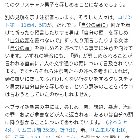
てのクリスチャン男子を辱しめることになるでしょう。
別の見解を示す注釈者もいます。そうした人々は，
コリン
ト第一 11章4，5節
が，だれでも「
自分の頭に
」何かを着
けて祈ったり預言したりする男は「
自分の頭
」を辱しめ，
「
自分の頭
を覆わないで」祈ったり預言したりする女は
「
自分の頭
」を辱しめると述べている事実に注意を向けて
います。いずれの場合にも，「頭」が辱しめられることが
言われる直前に，人の文字通りの頭について言及されてい
ます。ですからそれら注釈者たちの述べる考えによれば，
頭の覆いに関してふさわしくない行ないをするクリスチャ
ン男女は自分自身を辱しめる，という意味のことをパウロ
は言おうとしていたのかもしれません。
ヘブライ語聖書の中には，辱しめ，悪，問題，暴虐，流血
の罪，および危害などが人に返される，あるいは自分の頭
に降り懸かることについて書かれています。（
ネヘミヤ
4:4。
サムエル前 25:39。
詩 7:16
，新。
サムエル後 1:16
，
新。
列王上 2:32，
44
，新）こうした例において頭は，体