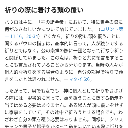
祈りの際に着ける頭の覆い
パウロは主に，「神の諸会衆」において，特に集会の際に
何がふさわしいかについて論じていました。（
コリント第
一 11:16，
20-34
）ですから，祈りの際に頭を覆うことに
関するパウロの指示は，基本的に言って，人が独りでする
祈りとではなく，公の崇拝の際に一団となって行なう祈り
と関係していました。この点は，祈りと共に預言をするこ
とにも言及されていることから分かります。当時の人々が
個人的な祈りをする場合のように，自分の部屋で独りで預
言をしたとは思われません。―
マタイ 6:6
。
したがって，男でも女でも，神に個人として祈りをささげ
る際には，聖書的に言って，頭を覆うことに関する指示を
当てはめる必要はありません。ある婦人が頭に覆いをせず
に家事をしていて，その途中で祈ろうとする場合でも，わ
ざわざ自分の頭を覆う必要はありません。同様に，クリス
チャンの男子が帽子をかぶって道を歩いている際に祈りを