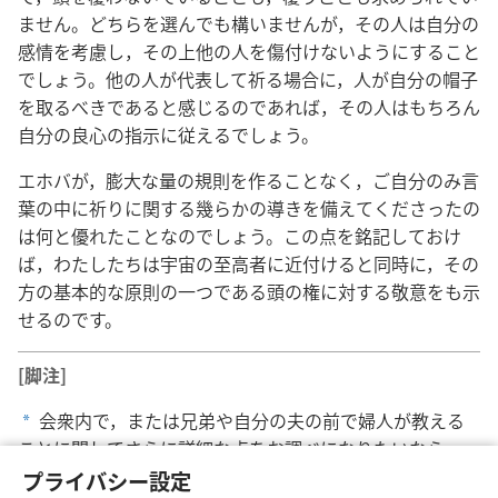
ません。どちらを選んでも構いませんが，その人は自分の
感情を考慮し，その上他の人を傷付けないようにすること
でしょう。他の人が代表して祈る場合に，人が自分の帽子
を取るべきであると感じるのであれば，その人はもちろん
自分の良心の指示に従えるでしょう。
エホバが，膨大な量の規則を作ることなく，ご自分のみ言
葉の中に祈りに関する幾らかの導きを備えてくださったの
は何と優れたことなのでしょう。この点を銘記しておけ
ば，わたしたちは宇宙の至高者に近付けると同時に，その
方の基本的な原則の一つである頭の権に対する敬意をも示
せるのです。
[脚注]
会衆内で，または兄弟や自分の夫の前で婦人が教える
a
ことに関してさらに詳細な点をお調べになりたいなら，
1972年11月1日号の「ものみの塔」誌の670，671ページ
プライバシー設定