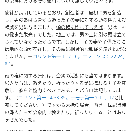
の崇拝におけるその適用について論じていたのです。
使徒が説明しているとおり，創造者は，最初に男を創造
し，男のあばら骨から造ったその妻に対する頭の権および
権威を男に与えました。
頭の権に関して言えば
，男は「神
の像また栄光」でした。地上では，男の上に別の頭は立て
られていなかったからです。しかし，その妻や子供たちに
は地的な頭が存在し，その頭に相対的な服従を示さねばな
りません。―
コリント第一 11:7-10。
エフェソス 5:22-24;
6:1
。
頭の権に関する原則は，会衆の活動にも当てはまります。
婦人たちは，教えたり，祈ったりする業に携わる男子を尊
敬し，彼らと協力すべきである，とパウロは記していま
す。（
コリント第一 14:33-35。
テモテ第一 2:11，12
と比
較してください。）ですから大抵の場合，西暦一世紀当時
の婦人たちが会衆内で教えたり，祈ったりすることはあり
ませんでした。