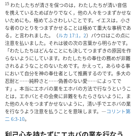
15
わたしたちが清さを保つのは，わたしたちが清い音信
を携えているためばかりでなく，他の人々をつまずかせな
いためにも，極めてふさわしいことです。イエスは，小さ
な者のひとりをつまずかせることは極めて重大な事柄であ
る，と言われました。（
ルカ 17:1，2
）パウロはこの点に
注意を払いました。それは彼の次の言葉から明らかです。
「わたしたちはどんなことにも決してつまずきの原因を作
らないようにしています。わたしたちの奉仕の務めが非難
されるようなことのないためです。かえって，あらゆる事
において自分を神の奉仕者として推薦するのです。多大の
忍耐と……純粋さと……偽善のない愛……によってで
す」。本当にエホバの業をエホバの方法で行なうというこ
とは，エホバとその会衆に非難をもたらさないように，ま
た他の人々をつまずかせないように，清い手でエホバの業
を行なうよう注意を払うことを意味します。―
コリント第
二 6:3-10
。
利己心を持たずにエホバの業を行なう