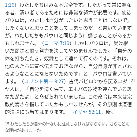
1:16
）わたしたちはみな不完全です。したがって常に聖な
る者，清い者であるためには非常な努力が必要です。使徒
パウロは，わたしは自分がしたいと思うことはしないで，
したくないと思うことをしてしまうのだ，と書いています
が，わたしたちもパウロと同じように感じることがあるか
もしれません。（
ローマ 7:19
）しかしパウロは，受け継
いだ弱さと闘う努力を決してやめませんでした。「自分の
体を打ちたたき，奴隷として連れて行くのです。それは，
他の人たちに宣べ伝えておきながら，自分自身が非とされ
るようなことにならないためです」と，パウロは書いてい
ます。（
コリント第一
9:27
）古代バビロンから戻るユダ
ヤ人は，「自分を清く保て，エホバの器物を運んでいるあ
なたがたよ」と命ぜられていました。この命令は本来は宗
教的清さを指していたかもしれませんが，その原則は道徳
的清さにも当てはまります。―
イザヤ 52:11
，新。
15 わたしたちが自分の行ないに注意しなければならない，さらにどん
な理由がありますか。