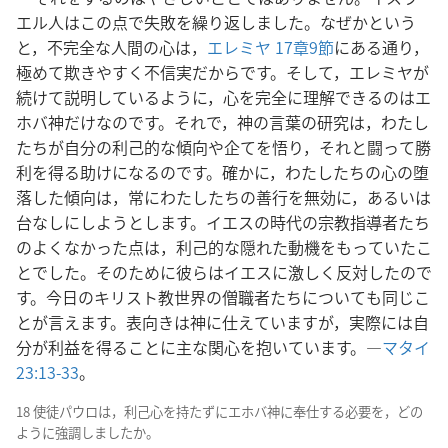
エル人はこの点で失敗を繰り返しました。なぜかという
と，不完全な人間の心は，
エレミヤ 17章9節
にある通り，
極めて欺きやすく不信実だからです。そして，エレミヤが
続けて説明しているように，心を完全に理解できるのはエ
ホバ神だけなのです。それで，神の言葉の研究は，わたし
たちが自分の利己的な傾向や企てを悟り，それと闘って勝
利を得る助けになるのです。確かに，わたしたちの心の堕
落した傾向は，常にわたしたちの善行を無効に，あるいは
台なしにしようとします。イエスの時代の宗教指導者たち
のよくなかった点は，利己的な隠れた動機をもっていたこ
とでした。そのために彼らはイエスに激しく反対したので
す。今日のキリスト教世界の僧職者たちについても同じこ
とが言えます。表向きは神に仕えていますが，実際には自
分が利益を得ることに主な関心を抱いています。―
マタイ
23:13-33
。
18 使徒パウロは，利己心を持たずにエホバ神に奉仕する必要を，どの
ように強調しましたか。