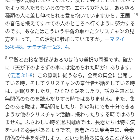
たような人たちもいるのです。エホバの証人は，あらゆる
種類の人に差し伸べられる
愛を抱いていますから，王国
の音信を携えてすべての人のところへ行くように努力する
のです。あなたはこういう平衡の取れたクリスチャンの見
方をもって，この活動に参加していますか。―
マタイ
5:46-48。
テモテ第一 2:3，4
。
8
平衡と密接な関係があるのは時の選択の問題です。確か
に『天が下のよろずの事には定められた時が』あります。
（
伝道 3:1-8
）この原則に従うなら，会衆の集会に出席し
ている時，そしてクリスチャンの奉仕者が話をしている時
は，居眠りをしたり，ひそひそ話をしたり，話の主題とは
無関係のものを読んだりする時ではありません。また，集
会のある晩は，再訪問をしたり，別の時にでも十分できる
ような他のクリスチャン活動に携わったりする時ではあり
ません。ふさわしい時を選ぶ問題では，長老たちは特に気
をつける必要があるようです。長老たちは集会中に，会衆
関係の仕事を処理しよう，という気持ちになることが多い