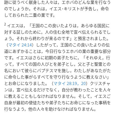
跡に従うべく献身した人々は，エホバのどんな業を行なう
のでしょうか。それは，イエス･キリストが予告し，命令
しておられた二重の業です。
2
イエスは，「王国のこの良いたよりは，あらゆる国民に
対する証しのために，人の住む全地で宣べ伝えられるでし
ょう。それから終わりが来るのです」と預言されました。
（
マタイ 24:14
）したがって，王国のこの良いたよりの伝
道にあずかることは，今日行なうエホバの業の重要な部分
です。イエスはさらに初期の弟子たちに，「それゆえ，行
って，すべての国の人びとを弟子とし，父と子と聖霊との
名において彼らにバプテスマを施し，わたしがあなたがた
に命令した事がらすべてを守り行なうように教えなさい」
とお命じになりました。（
マタイ 28:19，20
）クリスチャ
ンは，宣べ伝えるだけでなく，自分が教わったことを人々
に教えることもしなければなりません。そして，イエスご
自身が最初の使徒たちや弟子たちにお命じになった事柄を
行なうよう，他の人々を助けなければなりません。