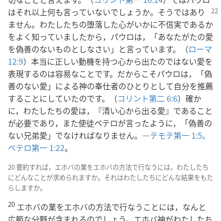
はそれ以上何も言っ
ていないでしょうか。そうではあり
ません。わたしたちの堕落した心がいかに不信実であるか
をよく知っていましたから，パウロは，「あなたがたの愛
を偽善のないものとしなさい」と言っています。（
ローマ
12:9
）本当に正しい動機を持つ心から出たのではない愛を
表現するのは容易なことです。だからこそパウロは，「偽
善のない愛」による神の奉仕者のひとりとして自分を推薦
することにしていたのです。（
コリント第二 6:6
）確か
に，わたしたちの愛は，『清い心から出る愛』であること
が必要であり，また使徒ペテロが言ったように，「偽善の
ない兄弟愛」でなければなりません。―
テモテ第一 1:5。
ペテロ第一 1:22
。
20 要約すれば，エホバの業をエホバの方法で行なうには，わたしたち
にどんなことが求められますか。それはわたしたちにどんな結果をもた
らしますか。
20
エホバの業をエホバの方法で行なうことには，なんと
広範な分野が含まれるのでしょう。エホバ神がわたしたち