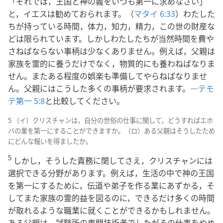
「それでは，王国と神の義をいつも第一に求めなさい」
と，イエスは勧めておられます。（
マタイ 6:33
）わたした
ちが持っている時間，体力，知力，精力，この世の財産な
どは限られています。しかしわたしたちが当然時間を費や
さねばならない事柄は少なくありません。例えば，父親は
家族を霊的に養うだけでなく，物質的にも養わねばなりま
せん。またある程度の娯楽も準備してやらねばなりませ
ん。父親にはこうした多くの事柄が要求されます。―
テモ
テ第一 5:8
と比較してください。
5 （イ）クリスチャンは，自分の世俗の仕事に関して，どうすればエホ
バの業を第一にすることができますか。（ロ）ある父親はそうしたため
にどんな報いを得ましたか。
5
しかし，そうした責務に関してさえ，クリスチャンには
選択できる分野があります。例えば，生活の中で神の王国
を第一にするために，伝道や弟子を作る業にあずかる，そ
してまた家族の霊的益を図るのに，できるだけ多くの時間
が取れるような職業に就くことができるかもしれません。
ある父親は，試験所の専門技術者でしたがその仕事をやめ