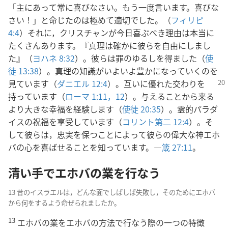
「主にあって常に喜びなさい。もう一度言います。喜びな
さい！」と命じたのは極めて適切でした。（
フィリピ
4:4
）それに，クリスチャンが今日喜ぶべき理由は本当に
たくさんあります。『真理は確かに彼らを自由にしまし
た』（
ヨハネ 8:32
）。彼らは罪のゆるしを得ました（
使
徒 13:38
）。真理の知識がいよいよ豊かになっていくのを
見ています（
ダニエル
12:4
）。互いに優れた交わりを
持っています（
ローマ 1:11，12
）。与えることから来る
より大きな幸福を経験します（
使徒 20:35
）。霊的パラダ
イスの祝福を享受しています（
コリント第二 12:4
）。そ
して彼らは，忠実を保つことによって彼らの偉大な神エホ
バの心を喜ばせることを知っています。―
箴 27:11
。
清い手でエホバの業を行なう
13 昔のイスラエルは，どんな面でしばしば失敗し，そのためにエホバ
から何をするよう命ぜられましたか。
13
エホバの業をエホバの方法で行なう際の一つの特徴