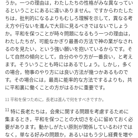
うか。一つの理由は，わたしたちの性格がみな異なってい
るということにあるに違いありません。ですからわたした
ちは，批判的になるよりもむしろ理解を示して，異なる考
え方や行ないを進んで大目に見るべきではないでしょう
か。平和を保つことが時々問題になるもう一つの理由は，
わたしたちが，可能なかぎり最善の方法で神の業がなされ
るのを見たい，という強い願いを抱いているからです。そ
して自然の傾向として，自分のやり方が一番良い，と考え
ます。そういうことも時にはあるでしょう。しかし，多く
の場合，物事のやり方には良い方法が幾つかあるもので
す。その場合には，最高に能率的な方法でするよりも，共
に平和裏に働くことの方がはるかに重要です。
11 平和を保つために，長老は進んで何をすべきですか。
11
特に長老たちは，会衆に関する問題を考慮するために
集まるとき，平和を保つことの大切さを心に留めておく必
要があります。動かしがたい原則が関係しているわけでは
なく，単なる好みの問題か，あるいはもう少し経費を増や