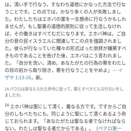
は，清い手で行なう，すなわち道徳にかなった方法で行な
うことです。この点では，かなり多くの人が失敗しまし
た。わたしたちはエホバの業を一生懸命に行なうかもしれ
ませんが，もし聖書の道徳的原則に従って生活しなけれ
ば，その働きはすべてむだになります。エホバ神は，ご自
分の昔の民イスラエルに関連してこの点を強調されまし
た。彼らが行なっていた種々の形式ばった崇拝が嫌悪すべ
きものであることを告げた後，エホバはこう言われまし
た。「自分を洗い，清め，あなたがたの行為の悪をわたし
の目の前から取り除き，悪を行なうことをやめよ」―
イ
ザヤ 1:13-16
，新。
14 パウロは昔与えられた命令に従って，範とすべきどんな行ないをし
ましたか。
14
エホバ神は聖にして清く，義なる方です。ですからご自
分のしもべたちにも，同じように聖にして清くあるよう命
じておられます。「あなたがたは聖なる者でなければなら
ない。わたしは聖なる者だからである」。（
ペテロ第一