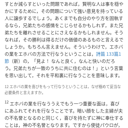
すとか減らすといった問題であれば，賢明な人は事を穏や
かにするために，その問題について強い意見を持っている
人に譲歩するでしょう。あくまでも自分のやり方を固執す
るなら，兄弟たちの感情をこじらせるかもしれず，また兄
弟たちを離れさせることにさえなるかもしれません。そう
なれば，その勝利は得るだけの価値のあるものと言えるで
しょうか。もちろん言えません。そういうわけで，エホバ
の業をエホバの方法で行なうということは，
詩篇 133篇1
節
（新）の，「見よ！ なんと良く，なんと快いのだろ
う。兄弟たちが一致のうちに共に住むのは！」という言葉
を思い出して，それを平和裏に行なうことを意味します。
12 エホバの業を喜びをもって行なうということは，なぜ極めて妥当な
必要条件と言えますか。
12
エホバの業を行なううえでもう一つ重要な面は，喜び
にあふれてそれを行なうことです。暗い顔をした主婦が夫
の不名誉となるのと同じく，喜びを持たずに神に奉仕する
ことは，神の不名誉となります。ですから使徒パウロが，