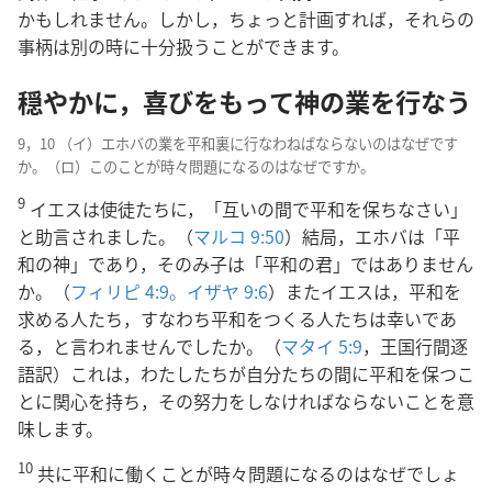
かもしれません。しかし，ちょっと計画すれば，それらの
事柄は別の時に十分扱うことができます。
穏やかに，喜びをもって神の業を行なう
9，10 （イ）エホバの業を平和裏に行なわねばならないのはなぜです
か。（ロ）このことが時々問題になるのはなぜですか。
9
イエスは使徒たちに，「互いの間で平和を保ちなさい」
と助言されました。（
マルコ 9:50
）結局，エホバは「平
和の神」であり，そのみ子は「平和の君」ではありません
か。（
フィリピ 4:9。
イザヤ 9:6
）またイエスは，平和を
求める人たち，すなわち平和をつくる人たちは幸いであ
る，と言われませんでしたか。（
マタイ 5:9
，王国行間逐
語訳）これは，わたしたちが自分たちの間に平和を保つこ
とに関心を持ち，その努力をしなければならないことを意
味します。
10
共に平和に働くことが時々問題になるのはなぜでしょ