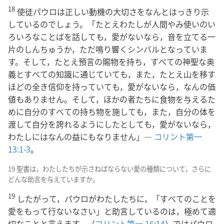
18
使徒パウロは正しい動機の大切さをなんとはっきり示
しているのでしょう。「たとえわたしが人間やみ使いのい
ろいろなことばを話しても，愛がないなら，音を立てる一
片のしんちゅうか，ただ鳴り響くシンバルとなっていま
す。そして，たとえ預言の賜物を持ち，すべての神聖な奥
義とすべての知識に通じていても，また，たとえ山を移す
ほどの全き信仰を持っていても，愛がないなら，なんの価
値もありません。そして，ほかの者たちに食物を与えるた
めに自分のすべての持ち物を施しても，また，自分の体を
渡して自分を誇れるようにしたとしても，愛がないなら，
わたしにはなんの益にもなりません」―
コリント第一
13:1-3
。
19 聖書は，わたしたちが示さねばならない愛の種類について，さらに
どんな助言を与えていますか。
19
したがって，パウロがわたしたちに，「すべてのことを
愛をもって行ないなさい」と助言しているのは，極めて適
切なことと言えます。（
コリント第一 16:14
）ではパウロ