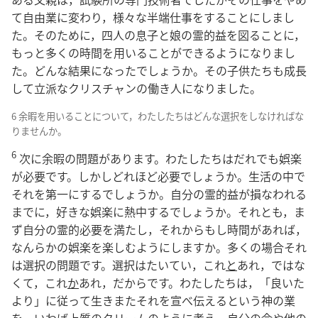
て自由業に変わり，様々な半端仕事をすることにしまし
た。そのために，四人の息子と娘の霊的益を図ることに，
もっと多くの時間を用いることができるようになりまし
た。どんな結果になったでしょうか。その子供たちも成長
して立派なクリスチャンの働き人になりました。
6 余暇を用いることについて，わたしたちはどんな選択をしなければな
りませんか。
6
次に余暇の問題があります。わたしたちはだれでも娯楽
が必要です。しかしどれほど必要でしょうか。生活の中で
それを第一にするでしょうか。自分の霊的益が損なわれる
までに，好きな娯楽に熱中するでしょうか。それとも，ま
ず自分の霊的必要を満たし，それからもし時間があれば，
なんらかの娯楽を楽しむようにしますか。多くの場合それ
は選択の問題です。選択はたいてい，これ
と
あれ，ではな
くて，これ
か
あれ，だからです。わたしたちは，「良いた
より」に従って生きまたそれを宣べ伝えるという神の業