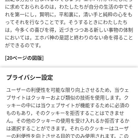
に求めておられるのは，わたしたちが自分の生活の中でそ
れを第一にし，賢明に，平和裏に，清い手と純粋の心をも
ってそれを行なうことです。そうするときにわたしたち
は，今多くの喜びを得，近づきつつある新しい事物の体制
においては，エホバ神の是認と終わりのない命を得ること
ができるのです。
[20ページの図版]
王国の関心事をいつも第一にして，よく組織された，愛の
プライバシー設定
こもった奉仕を神に対して行なうことは，現在でも，また
将来においても多くの喜びがある
ユーザーの利便性を可能な限り向上させるため，当ウェ
ブサイトはクッキーおよび類似の技術を使用します。ク
ッキーの中には当ウェブサイトが機能するために必須の
ものもあり，そのクッキーを拒否することはできませ
ん。その他のクッキーの使用を受け入れるか拒否するか
日本語
シェアする
設定
は選択することができます。それらのクッキーはユーザ
Copyright
© 2026 Watch Tower Bible and Tract Society of Pennsylvania
ーの利便性を向上させる目的でのみ使用されます。この
利用規約
プライバシーに関する方針
プライバシー設定