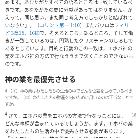
めます。あなたがたすべての語るところは一致しているべ
きです。あなたがたの間に分裂があってはなりません。か
えって，同じ思い，また同じ考え方でしっかりと結ばれて
いなさい」。（
コリント第一 1:10
）またパウロは
フィリ
ピ 3章15，16節
で，考えるところ，語るところ，そして働
きが一致しているのは，円熟したクリスチャンのしるしで
あるとしています。目的と行動のこの一致は，エホバ神の
業をエホバ神の方法で行なううえで欠くことのできないも
のです。
神の業を最優先させる
4 （イ）神の業はわたしたちの生活の中でどんな位置を占めているべき
ですか。（ロ）わたしたちの財産を何のために用いるのは正当なことで
すか。
4
さて，エホバの業をエホバの方法で行なうこと
には，
どんな事柄が含まれているでしょうか。まず，エホバの業
をわたしたちの生活の中で優先させる必要があります。