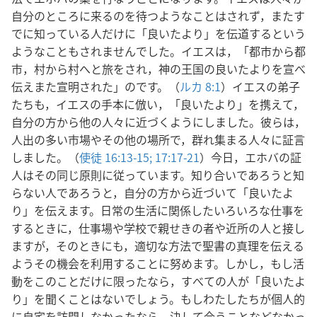
自分のところに来るのを待つようなことはされず，またす
でに知っている人だけに「良いたより」を伝道するという
ようなこともされませんでした。イエスは，「都市から都
市，村から村へと旅をされ，神の王国の良いたよりを宣べ
伝えまた宣明された」のです。（
ルカ 8:1
）イエスの弟子
たちも，イエスの手本に倣い，「良いたより」を携えて，
自分の方から他の人々に近づくようにしました。彼らは，
人出の多い市場やその他の場所で，群れ集まる人々に証言
しました。（
使徒 16:13-15;
17:17-21
）今日，エホバの証
人はその同じ原則に従っています。知り合いであろうと知
らない人であろうと，自分の方から近づいて「良いたよ
り」を伝えます。日常の生活に関係したいろいろな仕事を
するときに，仕事場や学校で親せきの者や近所の人と接し
ますが，そのときにも，適切な方法で聖書の真理を伝える
ようその機会を利用することに努めます。しかし，もし活
動をこのことだけに限ったなら，すべての人が「良いたよ
り」を聞くことはないでしょう。もしわたしたちが個人的
に自宅を訪問しなかったなら，決して会うことなどなかっ