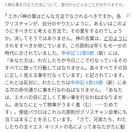
3 神の業を行なう方法について，聖句からどんなことが分かりますか。
3
エホバ神の業はどんな方法でなされるべきです
か。各
クリスチャンが，自分のやりたいように，あるいはこのよ
うにすべきだと考える方法で，その業をするのでしょう
か。決してそうではありません。神の言葉は，
どのように
それをすべきか命じています。この原則は早くもモーセの
時代に示されていました。
申命記 12章8節
（新）には，
「あなた方は，わたしたちが今日ここで行なっているその
すべてに倣って行動してはなりません。各々すべてその目
に正しく見える事を行なっています」と記されています。
これとは反対に，わたしたちは
申命記 6章18節
（新）にあ
る次の命令通りに事を行なわねばなりません。「あなた
は，エホバの目に正しくて善い事を行なわねばなりませ
ん。あなたにとって物事がうまく進（む）……ためで
す」。使徒パウロはこれらの原則がクリスチャン会衆にも
当てはまることを示しています。「さて，兄弟たち，わた
したちの主イエス･キリストの名によってあなたがたに勧