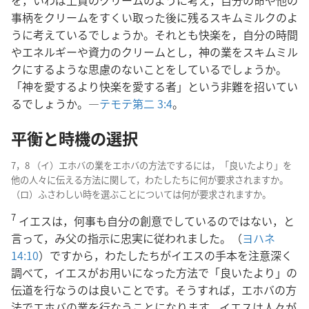
を，いわば上質のクリームのように考え，自分の命や他の
事柄をクリームをすくい取った後に残るスキムミルクのよ
うに考えているでしょうか。それとも快楽を，自分の時間
やエネルギーや資力のクリームとし，神の業をスキムミル
クにするような思慮のないことをしているでしょうか。
「神を愛するより快楽を愛する者」という非難を招いてい
るでしょうか。―
テモテ第二 3:4
。
平衡と時機の選択
7，8 （イ）エホバの業をエホバの方法でするには，「良いたより」を
他の人々に伝える方法に関して，わたしたちに何が要求されますか。
（ロ）ふさわしい時を選ぶことについては何が要求されますか。
7
イエスは，何事も自分の創意でしているのではない，と
言って，み父の指示に忠実に従われました。（
ヨハネ
14:10
）ですから，わたしたちがイエスの手本を注意深く
調べて，イエスがお用いになった方法で「良いたより」の
伝道を行なうのは良いことです。そうすれば，エホバの方
法でエホバの業を行なうことになります。イエスは人々が