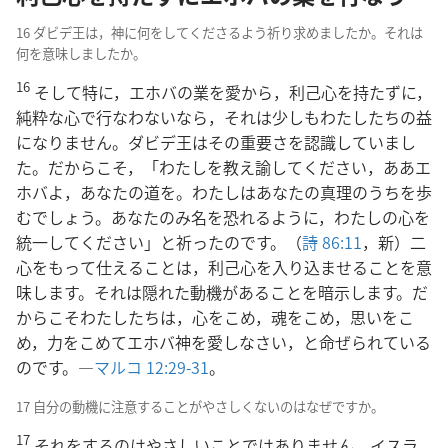
16 ダビデ王は，神に何をしてくださるよう祈り求めましたか。それは
何を意味しましたか。
16
そして特に，エホバの業を愛から，利己心を持たずに，
純粋な心で行なわないなら，それは少しもわたしたちの益
になりません。ダビデ王はその重要さを認識していまし
た。だからこそ，「わたしを教え諭してください，ああエ
ホバよ，あなたの道を。わたしはあなたの真理のうちを歩
むでしょう。あなたのみ名を恐れるように，わたしの心を
統一してください」と祈ったのです。（
詩 86:11
，新）二
心をもって仕えることは，利己心を入り込ませることを意
味します。それは隠れた動機があることを暗示します。だ
からこそわたしたちは，心をこめ，魂をこめ，思いをこ
め，力をこめてエホバ神を愛しなさい，と命ぜられている
のです。―
マルコ 12:29-31
。
17 自分の動機に注意することがやさしくないのはなぜですか。
17
それをするのはやさしいことではありません。イスラ