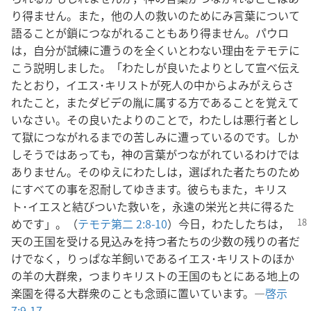
り得ません。また，他の人の救いのためにみ言葉について
語ることが鎖につながれることもあり得ません。パウロ
は，自分が試練に遭うのを全くいとわない理由をテモテに
こう説明しました。「わたしが良いたよりとして宣べ伝え
たとおり，イエス･キリストが死人の中からよみがえらさ
れたこと，またダビデの胤に属する方であることを覚えて
いなさい。その良いたよりのことで，わたしは悪行者とし
て獄につながれるまでの苦しみに遭っているのです。しか
しそうではあっても，神の言葉がつながれているわけでは
ありません。そのゆえにわたしは，選ばれた者たちのため
にすべての事を忍耐してゆきます。彼らもまた，キリス
ト･イエスと結びついた救いを，永遠の栄光と共に得るた
め
です」。（
テモテ第二 2:8-10
）今日，わたしたちは，
天の王国を受ける見込みを持つ者たちの少数の残りの者だ
けでなく，りっぱな羊飼いであるイエス･キリストのほか
の羊の大群衆，つまりキリストの王国のもとにある地上の
楽園を得る大群衆のことも念頭に置いています。―
啓示
7:9-17
。