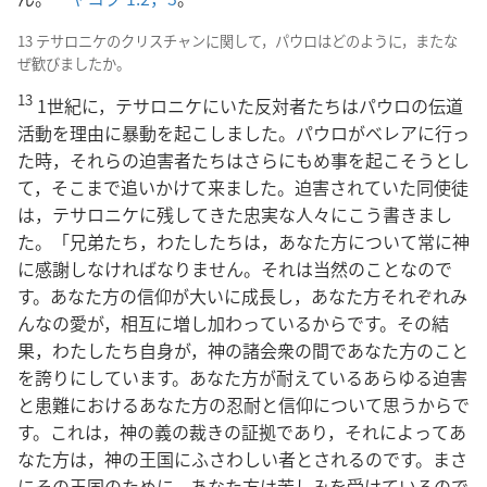
13 テサロニケのクリスチャンに関して，パウロはどのように，またな
ぜ歓びましたか。
13
1世紀に，テサロニケにいた反対者たちはパウロの伝道
活動を理由に暴動を起こしました。パウロがベレアに行っ
た時，それらの迫害者たちはさらにもめ事を起こそうとし
て，そこまで追いかけて来ました。迫害されていた同使徒
は，テサロニケに残してきた忠実な人々にこう書きまし
た。「兄弟たち，わたしたちは，あなた方について常に神
に感謝しなければなりません。それは当然のことなので
す。あなた方の信仰が大いに成長し，あなた方それぞれみ
んなの愛が，相互に増し加わっているからです。その結
果，わたしたち自身が，神の諸会衆の間であなた方のこと
を誇りにしています。あなた方が耐えているあらゆる迫害
と患難におけるあなた方の忍耐と信仰について思うからで
す。これは，神の義の裁きの証拠であり，それによってあ
なた方は，神の王国にふさわしい者とされるのです。まさ
にその王国のために，あなた方は苦しみを受けているので