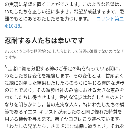
の実現に希望を置くことができます。このような希望は，
わたしたちを正しい道に歩ませ，希望が成就するまで，患
難のもとにあるわたしたちを力づけます。―
コリント第二
4:16-18
。
忍耐する人たちは幸いです
8 このように待つ期間がわたしたちにとって時間の浪費でないのはなぜ
ですか。
8
走者に賞を分配する神のご予定の時を待っている間に，
わたしたちは変化を経験します。その変化とは，首尾よく
試練に対処した結果わたしたちのうちに生じる霊的な進歩
のことであり，その進歩は神のみ前における大きな恵みを
わたしたちに得させます。霊的な進歩はわたしたちの人と
なりを明らかにし，昔の忠実な人々，特にわたしたちの模
範であるイエス･キリストが示したのと同じ優れた特質を
用いる機会を与えます。弟子ヤコブはこう述べています。
「わたしの兄弟たち，さまざまな試練に遭うとき，それを