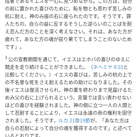
成者であるイエスを一心に見つめながら。この方は，自分
の前に置かれた喜びのために，恥を物とも思わず苦しみの
杭に耐え，神のみ座の右に座られたのです。そうです，罪
人たちの，自らの益に反するそうした逆らいのことばを耐
え忍んだ方のことを深く考えなさい。それは，あなた方が
疲れて，あなた方の魂が弱り果ててしまうことのないため
です」。
3
公の宣教期間を通じて，イエスはエホバの喜びのゆえに
競走を走り続けることができました。（
ネヘミヤ 8:10
と
比較してください。）イエスの喜びは，苦しみの杭の上で
の不名誉な死をさえ耐えるための助けになりました。その
後イエスは復活させられ，神の業を終わりまで見届けるた
めみ父の右に上げられるという，言葉では言い表わせない
ほどの喜びを経験されました。神の側に立つ一人の人間と
して忍耐することにより，イエスは永遠の命の権利を固守
されました。そうです，
ルカ 21章19節
が，「あなた方は
自らの忍耐によって自分の魂を獲得するのです」と述べて
いるとおりです。