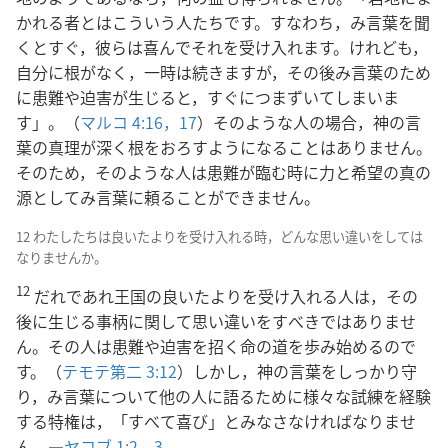
かれる者とはこういう人たちです。すなわち，み言葉を聞
くとすぐ，彼らは喜んでそれを受け入れます。けれども，
自分に根がなく，一時は続きますが，その後み言葉のため
に患難や迫害が生じると，すぐにつまずいてしまいま
す」。（
マルコ 4:16，17
）そのような人の場合，神の言
葉の真理が深く根をおろすようになることはありません。
そのため，そのような人は患難が臨む時に力と希望の真の
源としてみ言葉に頼ることができません。
12 わたしたちは良いたよりを受け入れる時，どんな思い違いをしては
なりませんか。
12
だれであれ王国の良いたよりを受け入れる人は，その
後に生じる事柄に関して思い違いをすべきではありませ
ん。その人は患難や迫害を招く命の道を歩み始めるので
す。（
テモテ第二 3:12
）しかし，神の言葉をしっかり守
り，み言葉について他の人に語るために様々な試練を経験
する特権は，「すべて喜び」とみなさなければなりませ
ん。―
ヤコブ 1:2，3
。