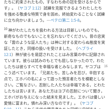
たちに約束されたもの，すなわち命の冠を受けるからで
す」。（
ヤコブ 1:12
）試練を克服できるようわたしたち
を強める敬虔な特質で身を固め，終始変わることなく試練
に立ち向かいましょう。―
ペテロ第二 1:5-8
。
10
神がわたしたちを扱われる方法は目新しいものでも，
新奇なものでもないことを忘れないでください。昔の忠実
な「雲のような証人たち」は神に対する変わらぬ態度を実
証したとき，同様の扱いを受けました。（
ヘブライ
12:1
）神が彼らを是認されたことはみ言葉の中に記録され
ています。彼らは試みのもとでも屈しなかったので，わた
したちは彼らすべてを幸福な者とみなします。
ヤコブは
こう述べています。「兄弟たち，苦しみを忍び，辛抱する
点で，エホバの名によって語った預言者たちを模範としな
さい。ご覧なさい，忍耐した人たちは幸福である，とわた
したちは言います。あなた方はヨブの忍耐について聞き，
エホバがお与えになった結末を見ました。エホバは優しい
愛情に富まれ，憐れみ深い方なのです」。（
ヤコブ