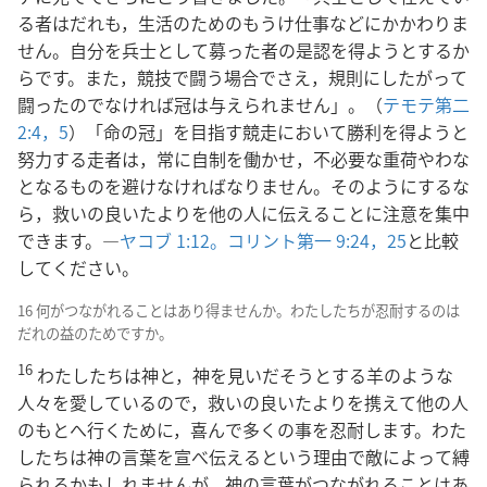
る者はだれも，生活のためのもうけ仕事などにかかわりま
せん。自分を兵士として募った者の是認を得ようとするか
らです。また，競技で闘う場合でさえ，規則にしたがって
闘ったのでなければ冠は与えられません」。（
テモテ第二
2:4，5
）「命の冠」を目指す競走において勝利を得ようと
努力する走者は，常に自制を働かせ，不必要な重荷やわな
となるものを避けなければなりません。そのようにするな
ら，救いの良いたよりを他の人に伝えることに注意を集中
できます。―
ヤコブ 1:12。
コリント第一 9:24，25
と比較
してください。
16 何がつながれることはあり得ませんか。わたしたちが忍耐するのは
だれの益のためですか。
16
わたしたちは神と，神を見いだそうとする羊のような
人々を愛しているので，救いの良いたよりを携えて他の人
のもとへ行くために，喜んで多くの事を忍耐します。わた
したちは神の言葉を宣べ伝えるという理由で敵によって縛
られるかもしれませんが，神の言葉がつながれることはあ