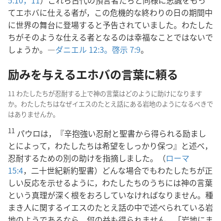
5:10，11
）これら古代の預言者たちと同様に忠誠をもっ
てエホバに仕える者が，この危機的な終わりの日の期間中
に世界の舞台に登場すると予告されていました。わたした
ちがそのような仕える者となるのは幸福なことではないで
しょうか。―
ダニエル 12:3。
啓示 7:9
。
励みを与えるエホバの言葉に頼る
11 わたしたちが忍耐する上で神の言葉はどのように助けになります
か。わたしたちはなぜイエスのたとえ話にある岩地のようになるべきで
はありませんか。
11
パウロは，『辛抱強い忍耐と聖書から得られる励まし
とによって，わたしたちは希望をしっかり保つ』と述べ，
忍耐するための別の助けを指摘しました。（
ローマ
15:4
，二十世紀新約聖書）どんな場合でもわたしたちが正
しい反応を示せるように，わたしたちのうちには神の言葉
という真理が深く根をおろしていなければなりません。種
まき人に関するイエスのたとえ話の中で述べられている岩
地のようであるなら，何の益も得られません。「岩地にま