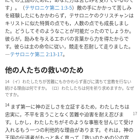
す」。（
テサロニケ第二 1:3-5
）敵の手にかかって苦しみ
を経験したにもかかわらず，テサロニケのクリスチャンは
キリストに似た特質の点でも，人数の点でも成長しまし
た。どうしてそのようなことが可能だったのでしょうか。
彼らが，励みを与えるエホバの言葉から力を得たからで
す。彼らは主の命令に従い，競走を忍耐して走りました。
―
テサロニケ第二 2:13-17
。
他の人たちの救いのため
14 （イ）わたしたちが苦難にもかかわらず喜びに満ちて宣教を行ない
続ける理由は何ですか。（ロ）わたしたちは何を祈り求めますか。なぜ
ですか。
14
まず第一に神の正しさを立証するため，わたしたちは
忠実に，不平を言うことなく苦難や迫害
を耐え忍びま
す。しかし，わたしたちがそのような事態を甘んじて受け
入れるもう一つの利他的な理由があります。それは，神の
王国の伝道者がもっと多く育って『救いのための公の宣