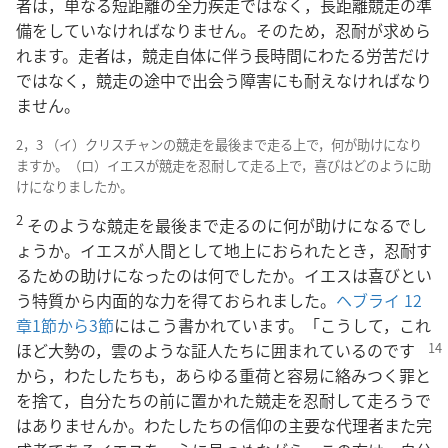
者は，単なる短距離の全力疾走ではなく，長距離競走の準
備をしていなければなりません。そのため，忍耐が求めら
れます。走者は，競走自体に伴う長時間にわたる労苦だけ
ではなく，競走の途中で出会う障害にも耐えなければなり
ません。
2，3 （イ）クリスチャンの競走を最後まで走る上で，何が助けになり
ますか。（ロ）イエスが競走を忍耐して走る上で，喜びはどのように助
けになりましたか。
2
そのような競走を最後まで走るのに何が助けになるでし
ょうか。イエスが人間として地上におられたとき，忍耐す
るための助けになったのは何でしたか。イエスは喜びとい
う特質から内面的な力を得ておられました。
ヘブライ 12
章1節から3節
にはこう書かれています。「こうして，これ
ほど
大勢の，雲のような証人たちに囲まれているのです
から，わたしたちも，あらゆる重荷と容易に絡みつく罪と
を捨て，自分たちの前に置かれた競走を忍耐して走ろうで
はありませんか。わたしたちの信仰の主要な代理者また完