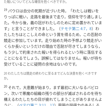
た報いについてどんな確信を抱くべきですか。
19
パウロは自分の死期が近づいた時，「わたしは戦いを
りっぱに戦い，走路を最後まで走り，信仰を守り通しまし
た。今から後，義の冠がわたしのために定め置かれていま
す」と言うことができました。（
テモテ第二 4:7，8
）わ
たしたちはとこしえの命という賞を得るため，この忍耐の
競走に参加しています。走り始めた時の予想より競走がい
くらか長いというだけの理由で忍耐が尽きてしまうなら，
もう少しで約束された報いを得られるという時に落伍する
ことになるでしょう。誤解してはなりません。報いが待ち
受けていることに疑問の余地はないのです。
20 わたしたちは競走の終わりに至るまでどんな決意を抱くべきです
か。
20
それで，大患難が始まり，まず最初に大いなるバビロ
ン，次いで悪魔の組織の残りの部分が滅ぼされるのを待ち
構えるわたしたちの目が疲れてしまうことがありませんよ
うに。（
ペテロ第二 3:11，12
）周囲の説得力のあるしる