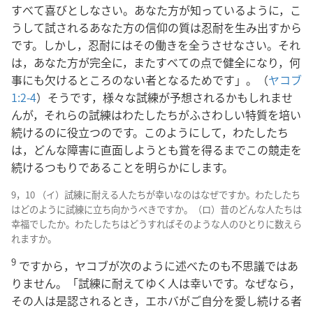
すべて喜びとしなさい。あなた方が知っているように，こ
うして試されるあなた方の信仰の質は忍耐を生み出すから
です。しかし，忍耐にはその働きを全うさせなさい。それ
は，あなた方が完全に，またすべての点で健全になり，何
事にも欠けるところのない者となるためです」。（
ヤコブ
1:2-4
）そうです，様々な試練が予想されるかもしれませ
んが，それらの試練はわたしたちがふさわしい特質を培い
続けるのに役立つのです。このようにして，わたしたち
は，どんな障害に直面しようとも賞を得るまでこの競走を
続けるつもりであることを明らかにします。
9，10 （イ）試練に耐える人たちが幸いなのはなぜですか。わたしたち
はどのように試練に立ち向かうべきですか。（ロ）昔のどんな人たちは
幸福でしたか。わたしたちはどうすればそのような人のひとりに数えら
れますか。
9
ですから，ヤコブが次のように述べたのも不思議ではあ
りません。「試練に耐えてゆく人は幸いです。なぜなら，
その人は是認されるとき，エホバがご自分を愛し続ける者