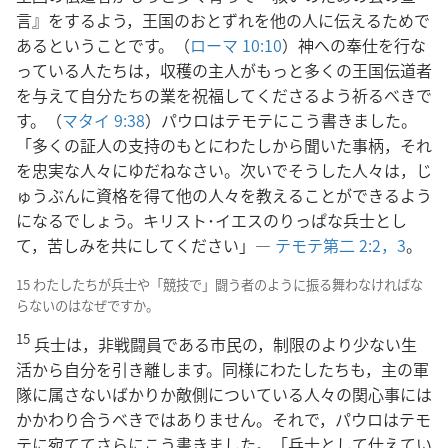
言』をするよう，王国のおとずれを他の人に伝えるためで
あるということです。（
ローマ 10:10
）神への奉仕を行な
っている人たちは，収穫の主人がもっと多くの王国伝道者
を与えて自分たちの業を祝福してくださるよう祈るべきで
す。（
マタイ 9:38
）パウロはテモテにこう書きました。
「多くの証人の支持のもとにわたしから聞いた事柄，それ
を忠実な人々にゆだねなさい。次いでそうした人々は，じ
ゅうぶんに資格を得て他の人々を教えることができるよう
になるでしょう。キリスト･イエスのりっぱな兵士とし
て，苦しみを共にしてください」―
テモテ第二 2:2，3
。
15 わたしたちが兵士や「競技で」闘う者のように振る舞わなければな
らないのはなぜですか。
15
兵士は，非戦闘員である市民の，制限のより少ない生
活から自分を引き離します。同様にわたしたちも，主の軍
隊に属さないばかりか敵側についている人々の関心事には
かかわり合うべきではありません。それで，パウロはテモ
テに宛ててさらにこう書きました。「兵士として仕えてい