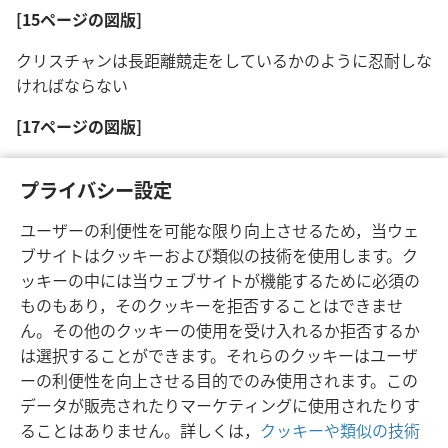
[15ページの図版]
クリスチャンは長距離競走をしているかのように忍耐しな
ければならない
[17ページの図版]
「命の冠」を得ようとする走者は，常に自制を働かせなけ
プライバシー設定
ればならない
ユーザーの利便性を可能な限り向上させるため，当ウェ
ブサイトはクッキーおよび類似の技術を使用します。ク
ッキーの中には当ウェブサイトが機能するために必須の
ものもあり，そのクッキーを拒否することはできませ
日本語
シェアする
設定
ん。その他のクッキーの使用を受け入れるか拒否するか
Copyright
© 2026 Watch Tower Bible and Tract Society of Pennsylvania
は選択することができます。それらのクッキーはユーザ
利用規約
プライバシーに関する方針
プライバシー設定
JW.ORG
ーの利便性を向上させる目的でのみ使用されます。この
ログイン
データが販売されたりマーケティングに使用されたりす
ることはありません。詳しくは，
クッキーや類似の技術