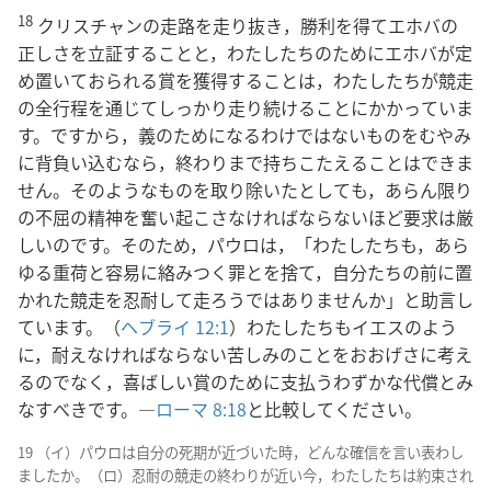
18
クリスチャンの走路を走り抜き，勝利を得てエホバの
正しさを立証することと，わたしたちのためにエホバが定
め置いておられる賞を獲得することは，わたしたちが競走
の全行程を通じてしっかり走り続けることにかかっていま
す。ですから，義のためになるわけではないものをむやみ
に背負い込むなら，終わりまで持ちこたえることはできま
せん。そのようなものを取り除いたとしても，あらん限り
の不屈の精神を奮い起こさなければならないほど要求は厳
しいのです。そのため，パウロは，「わたしたちも，あら
ゆる重荷と容易に絡みつく罪とを捨て，自分たちの前に置
かれた競走を忍耐して走ろうではありませんか」と助言し
ています。（
ヘブライ 12:1
）わたしたちもイエスのよう
に，耐えなければならない苦しみのことをおおげさに考え
るのでなく，喜ばしい賞のために支払うわずかな代償とみ
なすべきです。―
ローマ 8:18
と比較してください。
19 （イ）パウロは自分の死期が近づいた時，どんな確信を言い表わし
ましたか。（ロ）忍耐の競走の終わりが近い今，わたしたちは約束され