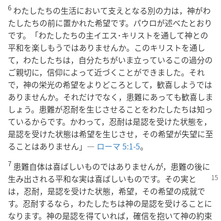
6
わたしたちの生活において支えとなる別の力は，神がわ
たしたちの前に置かれた希望です。パウロが述べたとおり
です。「わたしたちの主イエス･キリストを通して神との
平和を楽しもうではありませんか。このキリストを通し
て，わたしたちは，自分たちがいま立っているこの過分の
ご親切に，信仰によって近づくことができました。それ
で，神の栄光の希望をよりどころとして，歓喜しようでは
ありませんか。それだけでなく，患難にあっても歓喜しま
しょう。患難が忍耐を生じさせることをわたしたちは知っ
ているからです。かわって，忍耐は是認を受けた状態を，
是認を受けた状態は希望を生じさせ，その希望が失望に至
ることはありません」―
ローマ 5:1-5
。
7
患難自体は喜ばしいものではありませんが，患難の後に
生み出される平和な実は喜ばしいものです。
その実と
は，忍耐，是認を受けた状態，希望，その希望の成就で
す。忍耐するなら，わたしたちは神の是認を受けることに
なります。神の是認を得ていれば，確信を抱いて神の約束