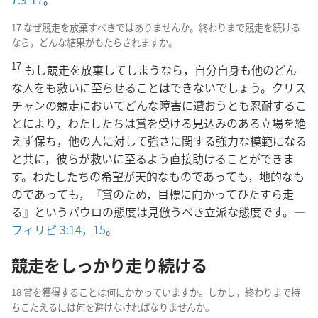
17 なぜ競走を放棄すべきではありませんか。終わりまで競走を続ける
なら，どんな結果がもたらされますか。
17
もし競走を放棄してしまうなら，自分自身も他のどん
な人をも救いに至らせることはできないでしょう。クリス
チャンの競走においてどんな障害に遭おうとも忍耐するこ
とにより，わたしたちは賞を受ける見込みのある立場を絶
えず保ち，他の人に対して強さに関する強力な模範になる
と共に，彼らが救いに至るよう直接助けることができま
す。わたしたちの希望が天的なものであっても，地的なも
のであっても，『賞のため，目標に向かってひたすら走
る』というパウロの態度は見倣うべき立派な態度です。―
フィリピ 3:14，15
。
競走をしっかり走り続ける
18 賞を獲得することは何にかかっていますか。しかし，終わりまで持
ちこたえるには何を避けなければなりませんか。