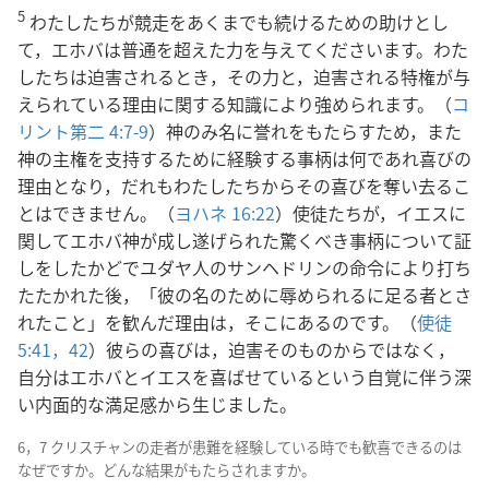
5
わたしたちが競走をあくまでも続けるための助けとし
て，エホバは普通を超えた力を与えてくださいます。わた
したちは迫害されるとき，その力と，迫害される特権が与
えられている理由に関する知識により強められます。（
コ
リント第二 4:7-9
）神のみ名に誉れをもたらすため，また
神の主権を支持するために経験する事柄は何であれ喜びの
理由となり，だれもわたしたちからその喜びを奪い去るこ
とはできません。（
ヨハネ 16:22
）使徒たちが，イエスに
関してエホバ神が成し遂げられた驚くべき事柄について証
しをしたかどでユダヤ人のサンヘドリンの命令により打ち
たたかれた後，「彼の名のために辱められるに足る者とさ
れたこと」を歓んだ理由は，そこにあるのです。（
使徒
5:41，42
）彼らの喜びは，迫害そのものからではなく，
自分はエホバとイエスを喜ばせているという自覚に伴う深
い内面的な満足感から生じました。
6，7 クリスチャンの走者が患難を経験している時でも歓喜できるのは
なぜですか。どんな結果がもたらされますか。