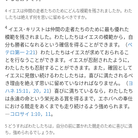
4 イエスは仲間の走者たちのためにどんな模範を残されましたか。わた
したちは絶えず何を思いに留めるべきですか。
4
イエス･キリストは仲間の走者たちのために最も優れた
模範を残されました。わたしたちはイエスの模範から，自
分も勝者になれるという確信を得ることができます。（
ペ
テロ第一 2:21
）わたしたちはイエスが求めておられるこ
とを行なうことができます。イエスが忍耐されたように，
わたしたちも忍耐することができます。また，確固として
イエスに見倣い続けるわたしたちは，喜びに満たされるべ
き理由を絶えず思いに留めていなければなりません。（
ヨ
ハネ 15:11，
20，21
）喜びに満ちているなら，わたしたち
は永遠の命という栄光ある賞を得るまで，エホバへの奉仕
における競走をあくまでも走り続けるよう強められます。
―
コロサイ 1:10，11
。
5 どうすればわたしたちは，自分の前に置かれた競走のために喜びに満
ち，強められるでしょうか。