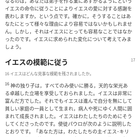
なるのは，あなたは弟子を作る業にあずかるようにという
イエスの命令に従うことによりイエスの愛に対する感謝を
表わしますか，という点です。確かに，そうすることはあ
なたにとって様々な理由により容易ではないかもしれませ
ん。しかし，それはイエスにとっても容易なことではなか
ったのです。イエスに求められた変化について考えてみま
しょう。
イエスの模範に従う
16 イエスはどんな見事な模範を残されましたか。
16
神の独り子は，すべてのみ使いに勝る，天的な栄光あ
る卓越した立場を享受しておられました。イエスは非常に
富んだ方でした。それでもイエスは進んで自分を無にして
貧しい家庭の一員として生まれ，病人や死にゆく人間に囲
まれて成長されました。イエスはわたしたちのためにそう
してくださったのです。使徒パウロが次のように説明した
とおりです。「あなた方は，わたしたちの主イエス･キリ