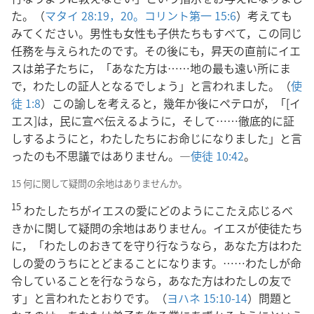
た。（
マタイ 28:19，20。
コリント第一 15:6
）考えても
みてください。男性も女性も子供たちもすべて，この同じ
任務を与えられたのです。その後にも，昇天の直前にイエ
スは弟子たちに，「あなた方は……地の最も遠い所にま
で，わたしの証人となるでしょう」と言われました。（
使
徒 1:8
）この諭しを考えると，幾年か後にペテロが，「[イ
エス]は，民に宣べ伝えるように，そして……徹底的に証
しするようにと，わたしたちにお命じになりました」と言
ったのも不思議ではありません。―
使徒 10:42
。
15 何に関して疑問の余地はありませんか。
15
わたしたちがイエスの愛にどのようにこたえ応じるべ
きかに関して疑問の余地はありません。イエスが使徒たち
に，「わたしのおきてを守り行なうなら，あなた方はわた
しの愛のうちにとどまることになります。……わたしが命
令していることを行なうなら，あなた方はわたしの友で
す」と言われたとおりです。（
ヨハネ 15:10-14
）問題と