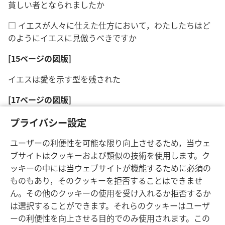
貧しい者となられましたか
□ イエスが人々に仕えた仕方において，わたしたちはど
のようにイエスに見倣うべきですか
[15ページの図版]
イエスは愛を示す型を残された
[17ページの図版]
イエスは弟子たちがイエスに対する愛をどのように表わす
プライバシー設定
べきかを力強く例証された
ユーザーの利便性を可能な限り向上させるため，当ウェ
ブサイトはクッキーおよび類似の技術を使用します。ク
ッキーの中には当ウェブサイトが機能するために必須の
ものもあり，そのクッキーを拒否することはできませ
ん。その他のクッキーの使用を受け入れるか拒否するか
は選択することができます。それらのクッキーはユーザ
ーの利便性を向上させる目的でのみ使用されます。この