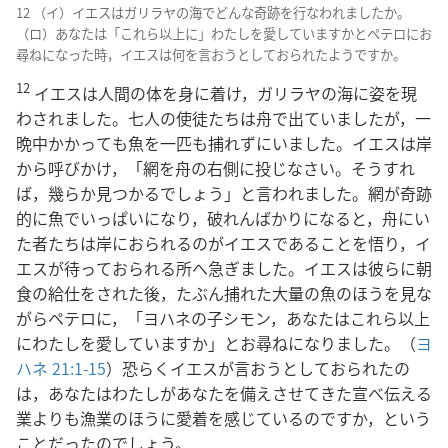
12 （イ）イエスはガリラヤの海でどんな奇跡を行なわれましたか。
（ロ）あなたは「これら以上に」わたしを愛していますかとペテロにお
尋ねになった時，イエスは何を言おうとしておられたようですか。
12
イエスは人間の体を身に着け，ガリラヤの海に姿を現
わされました。七人の使徒たちは舟で出ていましたが，一
晩中かかっても魚を一匹も捕れずにいました。イエスは岸
から呼びかけ，「網を舟の右側に投じなさい。そうすれ
ば，幾らか見つかるでしょう」と言われました。網が奇跡
的に魚でいっぱいになり，破れんばかりになると，舟にい
た者たちは岸におられるのがイエスであることを悟り，イ
エスが待っておられる所へ急ぎました。イエスは彼らに朝
食の給仕をされた後，たぶん捕れた大量の魚のほうを見な
がらペテロに，「ヨハネの子シモン，あなたはこれら以上
にわたしを愛していますか」とお尋ねになりました。（
ヨ
ハネ 21:1-15
）恐らくイエスが言おうとしておられたの
は，あなたはわたしがあなたを備えさせてきた宣べ伝える
業よりも漁業のほうに愛着を感じているのですか，という
ことだったのでしょう。