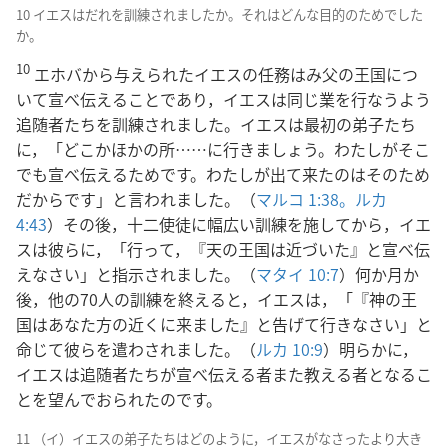
10 イエスはだれを訓練されましたか。それはどんな目的のためでした
か。
10
エホバから与えられたイエスの任務はみ父の王国につ
いて宣べ伝えることであり，イエスは同じ業を行なうよう
追随者たちを訓練されました。イエスは最初の弟子たち
に，「どこかほかの所……に行きましょう。わたしがそこ
でも宣べ伝えるためです。わたしが出て来たのはそのため
だからです」と言われました。（
マルコ 1:38。
ルカ
4:43
）その後，十二使徒に幅広い訓練を施してから，イエ
スは彼らに，「行って，『天の王国は近づいた』と宣べ伝
えなさい」と指示されました。（
マタイ 10:7
）何か月か
後，他の70人の訓練を終えると，イエスは，「『神の王
国はあなた方の近くに来ました』と告げて行きなさい」と
命じて彼らを遣わされました。（
ルカ 10:9
）明らかに，
イエスは追随者たちが宣べ伝える者また教える者となるこ
とを望んでおられたのです。
11 （イ）イエスの弟子たちはどのように，イエスがなさったより大き