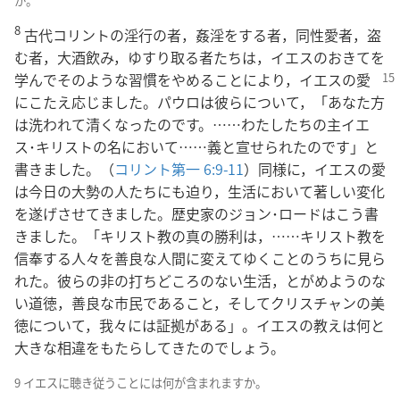
か。
8
古代コリントの淫行の者，姦淫をする者，同性愛者，盗
む者，大酒飲み，ゆすり取る者たちは，イエスのおきてを
学んでそのような習慣をやめることにより，
イエスの愛
にこたえ応じました。パウロは彼らについて，「あなた方
は洗われて清くなったのです。……わたしたちの主イエ
ス･キリストの名において……義と宣せられたのです」と
書きました。（
コリント第一 6:9-11
）同様に，イエスの愛
は今日の大勢の人たちにも迫り，生活において著しい変化
を遂げさせてきました。歴史家のジョン･ロードはこう書
きました。「キリスト教の真の勝利は，……キリスト教を
信奉する人々を善良な人間に変えてゆくことのうちに見ら
れた。彼らの非の打ちどころのない生活，とがめようのな
い道徳，善良な市民であること，そしてクリスチャンの美
徳について，我々には証拠がある」。イエスの教えは何と
大きな相違をもたらしてきたのでしょう。
9 イエスに聴き従うことには何が含まれますか。