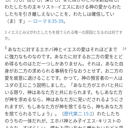
わたしたちの主キリスト･イエスにおける神の愛からわた
したちを引き離しえないことを，わたしは確信してい
（ま）す」―
ローマ 8:35-39
。
3 イエスとみ父がわたしたちを捨てられる唯一の原因となるのは何です
か。
3
あなたに対するエホバ神とイエスの愛はそれほど
まで
に強力なものなのです。あなたに対するお二方の愛をとど
め得るものはただ一つしかありません。それは，あなた自
身がお二方の求められる事柄を行なおうとせず，お二方の
愛を故意に退けることです。かつて，神の預言者の一人は
ユダの王にこう説明しました。「あなた方がエホバと共に
いる限り，神はあなた方と共におられます。もしあなた方
が神を求めるなら，神はあなた方に見いだされるようにさ
れますが，もしあなた方が神を捨てるなら，神もあなた方
を捨てられるでしょう」。（
歴代第二 15:2
）わたしたち
のうちの一体だれが，エホバ神とみ子イエス･キリストの
ような，すばらしい，憐れみ深い友から離れたいなどと思