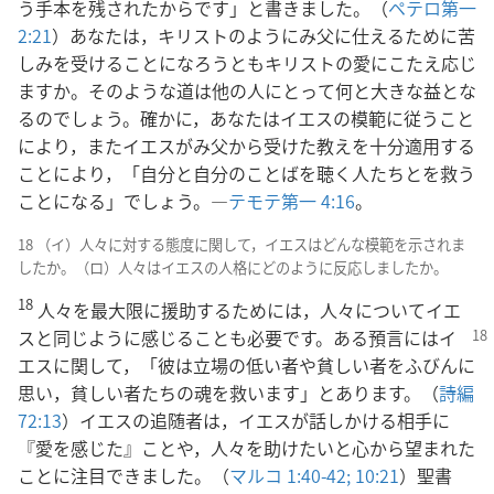
う手本を残されたからです」と書きました。（
ペテロ第一
2:21
）あなたは，キリストのようにみ父に仕えるために苦
しみを受けることになろうともキリストの愛にこたえ応じ
ますか。そのような道は他の人にとって何と大きな益とな
るのでしょう。確かに，あなたはイエスの模範に従うこと
により，またイエスがみ父から受けた教えを十分適用する
ことにより，「自分と自分のことばを聴く人たちとを救う
ことになる」でしょう。―
テモテ第一 4:16
。
18 （イ）人々に対する態度に関して，イエスはどんな模範を示されま
したか。（ロ）人々はイエスの人格にどのように反応しましたか。
18
人々を最大限に援助するためには，人々についてイエ
スと同じように感じることも必要です。ある
預言にはイ
エスに関して，「彼は立場の低い者や貧しい者をふびんに
思い，貧しい者たちの魂を救います」とあります。（
詩編
72:13
）イエスの追随者は，イエスが話しかける相手に
『愛を感じた』ことや，人々を助けたいと心から望まれた
ことに注目できました。（
マルコ 1:40-42;
10:21
）聖書