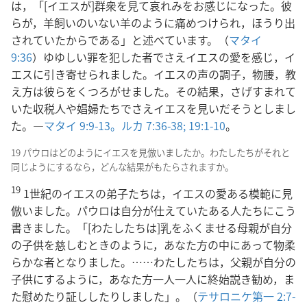
は，「[イエスが]群衆を見て哀れみをお感じになった。彼
らが，羊飼いのいない羊のように痛めつけられ，ほうり出
されていたからである」と述べています。（
マタイ
9:36
）ゆゆしい罪を犯した者でさえイエスの愛を感じ，イ
エスに引き寄せられました。イエスの声の調子，物腰，教
え方は彼らをくつろがせました。その結果，さげすまれて
いた収税人や娼婦たちでさえイエスを見いだそうとしまし
た。―
マタイ 9:9-13。
ルカ 7:36-38;
19:1-10
。
19 パウロはどのようにイエスを見倣いましたか。わたしたちがそれと
同じようにするなら，どんな結果がもたらされますか。
19
1世紀のイエスの弟子たちは，イエスの愛ある模範に見
倣いました。パウロは自分が仕えていたある人たちにこう
書きました。「[わたしたちは]乳をふくませる母親が自分
の子供を慈しむときのように，あなた方の中にあって物柔
らかな者となりました。……わたしたちは，父親が自分の
子供にするように，あなた方一人一人に終始説き勧め，ま
た慰めたり証ししたりしました」。（
テサロニケ第一 2:7-