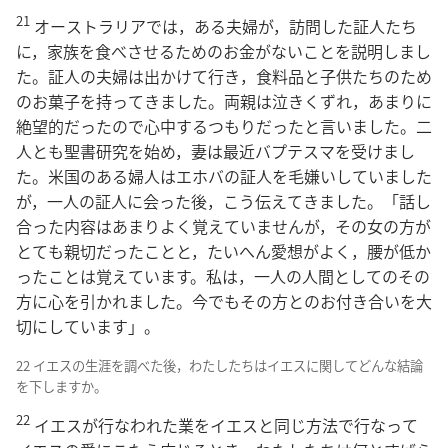
21
オーストラリアでは，ある夫婦が，訪問した証人たち
に，家族を食べさせるためのお金がないことを説明しまし
た。証人の夫婦は出かけて行き，食料品と子供たちのため
のお菓子を持ってきました。両親は泣きくずれ，あまりに
絶望的だったので心中するつもりだったと言いました。二
人とも聖書研究を始め，妻は最近バプテスマを受けまし
た。米国のある婦人はエホバの証人を毛嫌いしていました
が，一人の証人に会った後，こう伝えてきました。「話し
合った内容はあまりよく覚えていませんが，その女の方が
とても親切だったことと，たいへん愛想がよく，腰が低か
ったことは覚えています。私は，一人の人間としてのその
方に心を引かれました。今でもその方とのお付き合いを大
切にしています」。
22 イエスの生涯を調べた後，わたしたちはイエスに関してどんな結論
を下しますか。
22
イエスが行なわれた業をイエスと同じ方法で行なって