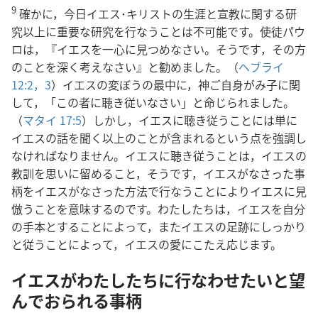
9
確かに，今日イエス･キリストの生涯と宣教に関する研
究以上に重要な研究を行なうことは不可能です。使徒パウ
ロは，『イエスを一心に見つめなさい。そうです，その方
のことを深く考えなさい』と勧めました。（
ヘブライ
12:2，3
）イエスの変ぼうの最中に，神ご自身がみ子に関
して，「この者に聴き従いなさい」と命じられました。
（
マタイ 17:5
）しかし，イエスに聴き従うことには単に
イエスの話を聞く以上のことが含まれるという点を強調し
なければなりません。イエスに聴き従うことは，イエスの
教訓を思いに留めること，そうです，イエスがなさった事
柄をイエスがなさった方法で行なうことによりイエスに見
倣うことを意味するのです。わたしたちは，イエスを自分
の手本とすることによって，またイエスの足跡にしっかり
と従うことによって，イエスの愛にこたえ応じます。
イエスがわたしたちに行なわせたいと望
んでおられる事柄