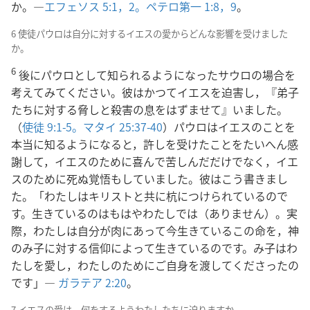
か。―
エフェソス 5:1，2。
ペテロ第一 1:8，9
。
6 使徒パウロは自分に対するイエスの愛からどんな影響を受けました
か。
6
後にパウロとして知られるようになったサウロの場合を
考えてみてください。彼はかつてイエスを迫害し，『弟子
たちに対する脅しと殺害の息をはずませて』いました。
（
使徒 9:1-5。
マタイ 25:37-40
）パウロはイエスのことを
本当に知るようになると，許しを受けたことをたいへん感
謝して，イエスのために喜んで苦しんだだけでなく，イエ
スのために死ぬ覚悟もしていました。彼はこう書きまし
た。「わたしはキリストと共に杭につけられているので
す。生きているのはもはやわたしでは（ありません）。実
際，わたしは自分が肉にあって今生きているこの命を，神
のみ子に対する信仰によって生きているのです。み子はわ
たしを愛し，わたしのためにご自身を渡してくださったの
です」―
ガラテア 2:20
。
7 イエスの愛は，何をするようわたしたちに迫りますか。