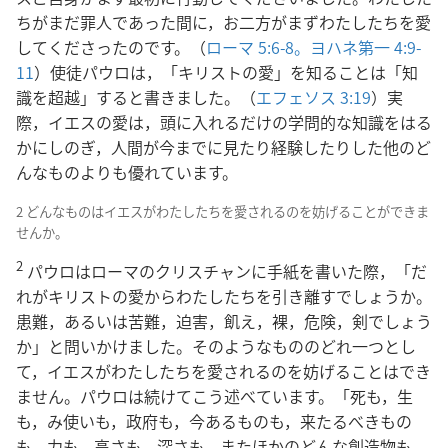
ちがまだ罪人であった間に，お二方がまずわたしたちを愛
してくださったのです。（
ローマ 5:6-8。
ヨハネ第一 4:9-
11
）使徒パウロは，「キリストの愛」を知ることは「知
識を超越」すると書きました。（
エフェソス 3:19
）実
際，イエスの愛は，頭に入れるだけの学問的な知識をはる
かにしのぎ，人間が今までに見たり経験したりした他のど
んなものよりも優れています。
2 どんなものはイエスがわたしたちを愛されるのを妨げることができま
せんか。
2
パウロはローマのクリスチャンに手紙を書いた際，「だ
れがキリストの愛からわたしたちを引き離すでしょうか。
患難，あるいは苦難，迫害，飢え，裸，危険，剣でしょう
か」と問いかけました。そのようなもののどれ一つとし
て，イエスがわたしたちを愛されるのを妨げることはでき
ません。パウロは続けてこう述べています。「死も，生
も，み使いも，政府も，今あるものも，来たるべきもの
も，力も，高さも，深さも，またほかのどんな創造物も，