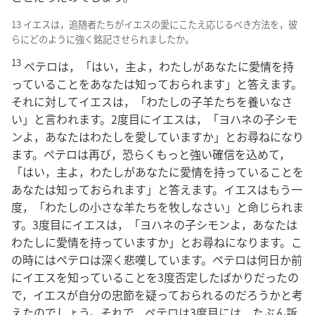
13 イエスは，追随者たちがイエスの愛にこたえ応じるべき方法を，彼
らにどのように強く銘記させられましたか。
13
ペテロは，「はい，主よ，わたしがあなたに愛情を持
っていることをあなたは知っておられます」と答えます。
それに対してイエスは，「わたしの子羊たちを養いなさ
い」と言われます。2度目にイエスは，「ヨハネの子シモ
ンよ，あなたはわたしを愛していますか」とお尋ねになり
ます。ペテロは再び，恐らくもっと強い確信を込めて，
「はい，主よ，わたしがあなたに愛情を持っていることを
あなたは知っておられます」と答えます。イエスはもう一
度，「わたしの小さな羊たちを牧しなさい」と命じられま
す。3度目にイエスは，「ヨハネの子シモンよ，あなたは
わたしに愛情を持っていますか」とお尋ねになります。こ
の時にはペテロは深く悲嘆しています。ペテロは何日か前
にイエスを知っていることを3度否定したばかりだったの
で，イエスが自分の忠節を疑っておられるのだろうかと考
えたのでしょう。それで，ペテロは3度目には，たぶん訴