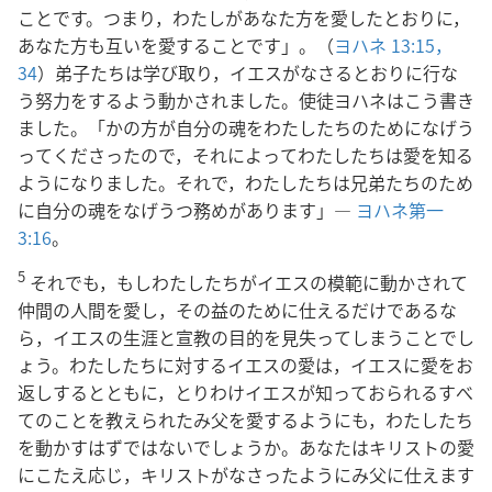
ことです。つまり，わたしがあなた方を愛したとおりに，
あなた方も互いを愛することです」。（
ヨハネ 13:15，
34
）弟子たちは学び取り，イエスがなさるとおりに行な
う努力をするよう動かされました。使徒ヨハネはこう書き
ました。「かの方が自分の魂をわたしたちのためになげう
ってくださったので，それによってわたしたちは愛を知る
ようになりました。それで，わたしたちは兄弟たちのため
に自分の魂をなげうつ務めがあります」―
ヨハネ第一
3:16
。
5
それでも，もしわたしたちがイエスの模範に動かされて
仲間の人間を愛し，その益のために仕えるだけであるな
ら，イエスの生涯と宣教の目的を見失ってしまうことでし
ょう。わたしたちに対するイエスの愛は，イエスに愛をお
返しするとともに，とりわけイエスが知っておられるすべ
てのことを教えられたみ父を愛するようにも，わたしたち
を動かすはずではないでしょうか。あなたはキリストの愛
にこたえ応じ，キリストがなさったようにみ父に仕えます