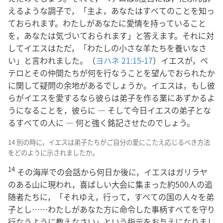
えるような調子で，「主よ，あなたはすべてのことを知っ
ておられます。わたしがあなたに愛情を持っていること
を，あなたは気づいておられます」と答えます。それに対
してイエスはただ，「わたしの小さな羊たちを養いなさ
い」と言われました。（
ヨハネ 21:15-17
）イエスが，ペ
テロとその仲間たちが何を行なうことを望んでおられたか
に関して疑問の余地があるでしょうか。イエスは，もし彼
らがイエスを愛するなら彼らは弟子を作る業にあずかるよ
うになることを，彼らに ― そして今日イエスの弟子とな
るすべての人に ― 何と強く銘記させたのでしょう。
14 別の時に，イエスは弟子たちがご自分の愛にこたえ応じるべき方法
をどのように示されましたか。
14
その海岸での会話から何日か後に，イエスはガリラヤ
のある山に現われ，喜ばしい大会に集まった約500人の追
随者たちに，「それゆえ，行って，すべての国の人々を弟
子とし……わたしがあなた方に命令した事柄すべてを守り
行なうように教えなさい」という指示をお与えになりまし