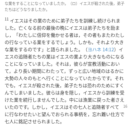
な業をすることになっていましたか。（ロ）イエスが殺された後，弟子
たちはどうなりましたか。
11
イエスはその業のために弟子たちを訓練し続けられま
した。亡くなる前の最後の晩にイエスは弟子たちを励ま
し，「わたしに信仰を働かせる者は，その者もまたわたし
の行なっている業をするでしょう。しかも，それより大き
な業をするのです」と語られました。（
ヨハネ 14:12
）イ
エスの追随者たちの業はイエスの業より大きなものになる
ことになっていました。それは，彼らが宣教活動におい
て，より長い期間にわたって，ずっと広い地域のはるかに
大勢の人々のもとへ行くことになっていたからです。それ
でも，イエスが殺された後，弟子たちは恐れのためにすく
んでしまいました。彼らは身を隠し，イエスから訓練を受
けた業を続行しませんでした。中には漁業に戻った者さえ
いたのです。しかし，イエス
はその七人と追随者すべて
に行なわせたいと望んでおられる事柄を，忘れ難い仕方で
七人に銘記させられました。