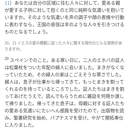
11
）あなたは自分の区域に住む人々に対して，愛ある親
が愛する子供に対して抱くのと同じ純粋な気遣いを抱いて
いますか。そのような気遣いを声の調子や顔の表情や行動
に表わすなら，王国の音信は羊のような人々を引きつける
ものとなるでしょう。
20，21 イエスの愛の模範に従った人々に関する現代のどんな実例があ
りますか。
20
スペインでのこと，ある寒い日に，二人のエホバの証人
は松葉杖をついた年配の婦人に会いました。まきがなくな
っていたため，その婦人の家はこごえそうな寒さでした。
婦人は，息子が仕事から帰ってきて，もっとまきを割って
くれるのを待っているところでした。証人たちはまきを割
ってあげたうえで，読んでもらうために雑誌を何冊か渡し
て帰りました。帰ってきた息子は，母親に対する証人たち
の愛ある気遣いにたいへん感銘を受けたので，出版物を読
み，聖書研究を始め，バプテスマを受け，やがて開拓奉仕
に入りました。