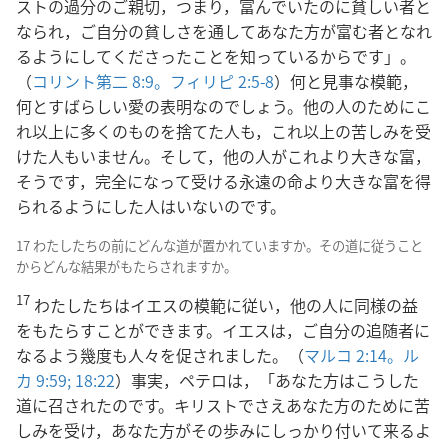
ストの過分のご親切，つまり，富んでいたのに貧しい者と
なられ，ご自分の貧しさを通してあなた方が富む者となれ
るようにしてくださったことを知っているからです」。
（
コリント第二 8:9。
フィリピ 2:5-8
）何と見事な模範，
何とすばらしい愛の表明なのでしょう。他の人のためにこ
れ以上に多くのものを捨てた人も，これ以上の苦しみを受
けた人もいません。そして，他の人がこれより大きな富，
そうです，完全になって受ける永遠の命より大きな富を得
られるようにした人はいないのです。
17 わたしたちの前にどんな道が置かれていますか。その道に従うこと
からどんな結果がもたらされますか。
17
わたしたちはイエスの模範に従い，他の人に同様の益
をもたらすことができます。イエスは，ご自分の追随者に
なるよう幾度も人々を促されました。（
マルコ 2:14。
ル
カ 9:59;
18:22
）事実，ペテロは，「あなた方はこうした
道に召されたのです。キリストでさえあなた方のために苦
しみを受け，あなた方がその歩みにしっかり付いて来るよ