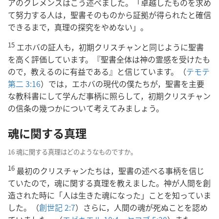
アのクレメンスはこう述べました。「卓越したものを求め
て努力する人は，聖書そのものから証拠が得られたと確信
できるまで，真理の探究をやめない」。
15
エホバの証人も，初期クリスチャンと同じように聖書
を高く評価しています。『聖書全体は神の霊感を受けたも
ので，教えるのに有益である』と信じています。（
テモテ
第二 3:16
）では，エホバの現代の僕たちが，聖書を主要
な教科書にして学んだ事柄に照らして，初期クリスチャン
の信条の幾つかについて考えてみましょう。
魂に関する真理
16 魂に関する真理はどのようなものですか。
16
最初のクリスチャンたちは，聖書の述べる事柄を信じ
ていたので，魂に関する真理を教えました。神が人間を創
造された時に「人は生きた魂になった」ことを知っていま
した。（
創世記 2:7
）さらに，人間の魂が死ぬことを認め