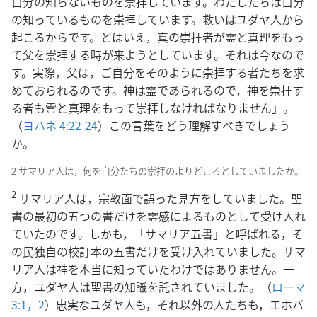
自分の知らないものを崇拝しています。わたしたちは自分
の知っているものを崇拝しています。救いはユダヤ人から
起こるからです。とはいえ，真の崇拝者が霊と真理をもっ
て父を崇拝する時が来ようとしています。それは今なので
す。実際，父は，ご自分をそのように崇拝する者たちを求
めておられるのです。神は霊であられるので，神を崇拝す
る者も霊と真理をもって崇拝しなければなりません」。
（
ヨハネ 4:22-24
）この言葉をどう理解すべきでしょう
か。
2 サマリア人は，何を自分たちの崇拝のよりどころとしていましたか。
2
サマリア人は，宗教面で誤った見方をしていました。聖
書の最初の五つの書だけを霊感によるものとして受け入れ
ていたのです。しかも，「サマリア五書」と呼ばれる，そ
の民独自の校訂本の五書だけを受け入れていました。サマ
リア人は神を本当に知っていたわけではありません。一
方，ユダヤ人は聖書の知識を託されていました。（
ローマ
3:1，2
）忠実なユダヤ人も，それ以外の人たちも，エホバ