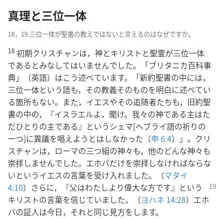
真理と三位一体
18，19 三位一体が聖書の教えではないと言えるのはなぜですか。
18
初期クリスチャンは，神とキリストと聖霊が三位一体
であるとみなしてはいませんでした。「ブリタニカ百科事
典」（英語）はこう述べています。「新約聖書の中には，
三位一体という語も，その教義そのものを明白に述べてい
る箇所もない。また，イエスやその追随者たちも，旧約聖
書の中の，『イスラエルよ，聞け。我々の神である主はた
だひとりの主である』というシェマ[ヘブライ語の祈りの
一つ]に異議を唱えようとはしなかった（
申 6:4
）」。クリ
スチャンは，ローマの三つ組の神々も，他のどんな神々も
崇拝しませんでした。エホバだけを崇拝しなければならな
いというイエスの言葉を受け入れました。（
マタイ
4:10
）さらに，『父はわたし
より偉大な方です』という
キリストの言葉を信じていました。（
ヨハネ 14:28
）エホ
バの証人は今日，それと同じ見方をします。