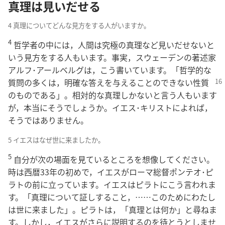
真理は見いだせる
4 真理についてどんな見方をする人がいますか。
4
哲学者の中には，人間は究極の真理など見いだせないと
いう見方をする人もいます。事実，スウェーデンの著述家
アルフ･アールベルグは，こう書いています。「哲学的な
質問の多くは，明確な答えを与える
ことのできない性質
のものである」。相対的な真理しかないと言う人もいます
が，本当にそうでしょうか。イエス･キリストによれば，
そうではありません。
5 イエスはなぜ世に来ましたか。
5
自分が次の場面を見ているところを想像してください。
時は西暦33年の初めで，イエスがローマ総督ポンテオ･ピ
ラトの前に立っています。イエスはピラトにこう言われま
す。「真理について証しすること，……このためにわたし
は世に来ました」。ピラトは，「真理とは何か」と尋ねま
す。しかし，イエスがさらに説明するのを待とうとしませ