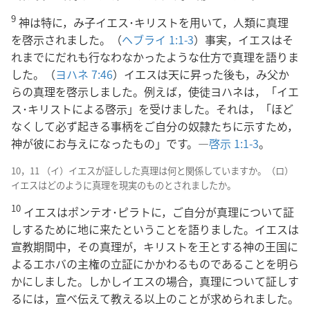
9
神は特に，み子イエス･キリストを用いて，人類に真理
を啓示されました。（
ヘブライ 1:1-3
）事実，イエスはそ
れまでにだれも行なわなかったような仕方で真理を語りま
した。（
ヨハネ 7:46
）イエスは天に昇った後も，み父か
らの真理を啓示しました。例えば，使徒ヨハネは，「イエ
ス･キリストによる啓示」を受けました。それは，「ほど
なくして必ず起きる事柄をご自分の奴隷たちに示すため，
神が彼にお与えになったもの」です。―
啓示 1:1-3
。
10，11 （イ）イエスが証しした真理は何と関係していますか。（ロ）
イエスはどのように真理を現実のものとされましたか。
10
イエスはポンテオ･ピラトに，ご自分が真理について証
しするために地に来たということを語りました。イエスは
宣教期間中，その真理が，キリストを王とする神の王国に
よるエホバの主権の立証にかかわるものであることを明ら
かにしました。しかしイエスの場合，真理について証しす
るには，宣べ伝えて教える以上のことが求められました。