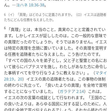
ん。―
ヨハネ 18:36-38
。
6 （イ）「真理」はどのように定義されますか。（ロ）イエスは追随者
たちにどんな任務を与えましたか。
6
「真理」とは，本当のこと，真実のことと定義されてい
ます。しかしイエスが証ししたのは，この一般的な意味で
の真理だったのでしょうか。そうではありません。イエス
は特定の真理を念頭に置いていました。その真理を宣明す
る任務を追随者たちに与えました。こう告げたのです。
「すべての国の人々を弟子とし，父と子と聖霊との名にお
いて彼らにバプテスマを施し，わたしがあなた方に命令し
た事柄すべてを守り行なうように教えなさい」。（
マタイ
28:19，20
）イエスの真の追随者たちは，この事物の体制
の終わりに先立って，「良いたよりの真理」を全地で宣明
することになっていました。（
ガラテア 2:14
）これは，
イエスの次の言葉の成就として行なわれます。「王国のこ
の良いたよりは，あらゆる国民に対する証しのために，人
の住む全地で宣べ伝えられるでしょう。それから終わりが