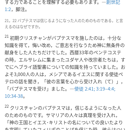
する力であることを理解する必要もあります。―
創世記
1:2
，脚注。
21，22 バプテスマは信じるようになった人のためのものである，と言
えるのはなぜですか。
21
初期クリスチャンがバプテスマを施したのは，十分な
知識を得て，悔い改め，ご意志を行なうため神に無条件の
献身をした人たちだけでした。西暦33年のペンテコステ
の時，エルサレムに集まったユダヤ人や改宗者たちは，す
でにヘブライ語聖書についての知識を持っていました。お
よそ3,000人の人は，メシアであるイエスに関する使徒ペ
テロの話を聞き，「彼の言葉を心から受け入れ（て）」，
「バプテスマを受け」ました。―
使徒 2:41;
3:19–4:4;
10:34-38
。
22
クリスチャンのバプテスマは，信じるようになった人
のためのものです。サマリアの人々は真理を受け入れ，
「神の王国とイエス･キリストの名についての良いたより
を宣明していたフィリポのことばを信じた時，彼らはつい