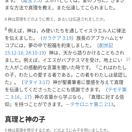
まな方法で真理を教え，また伝達してこられました。
8 神は真理をどのように教え，あるいは伝達されましたか。
8
例えば，神は，み使いたちを通してイスラエル人に律法
を伝えました。（
ガラテア 3:19
）族長のアブラハムとヤ
コブには，夢の中で祝福を約束しました。（
創世記
15:12-16;
28:10-19
）神は，天から語りかけることもされ
ました。例えば，イエスがバプテスマを受け，
地上にい
た人がこの感動的な言葉を聞いた時です。「これはわたし
の子，わたしの愛する者である。この者をわたしは是認し
た」。（
マタイ 3:17
）神が聖書筆者に霊感を与えて真理
を伝達してくださったことにも感謝できます。（
テモテ第
二 3:16，17
）神の言葉から学ぶなら，『真理に対する信
仰』を持つことができます。―
テサロニケ第二 2:13
。
真理と神の子
9 神は真理を啓示するため，どのようにみ子を用いましたか。