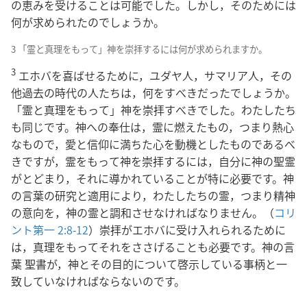
の恵みを受けることは可能でした。しかし，そのためには
何が求められたのでしょうか。
3 「霊と真理をもって」神を崇拝するには何が求められますか。
3
エホバを喜ばせるために，ユダヤ人，サマリア人，その
他過去の時代の人たちは，何をすべきだったでしょうか。
「霊と真理をもって」神を崇拝すべきでした。わたしたち
も同じです。神への奉仕は，霊に燃えたもの，つまり熱心
なもので，愛と信仰に満ちた心を動機としたものであるべ
きですが，霊をもって神を崇拝するには，自分に神の聖霊
がとどまり，それに導かれていることが特に必要です。神
の言葉の研究と適用により，わたしたちの霊，つまり精神
の意向を，神の霊と調和させなければなりません。（
コリ
ント第一 2:8-12
）崇拝がエホバに受け入れられるために
は，真理をもってそれをささげることも必要です。神の言
葉 聖書が，神とその目的について啓示している事柄と一
致していなければならないのです。