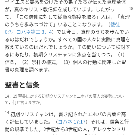
イエスと霊感を受けたその弟子たちが伝えた真理全体
が，真のキリスト教信仰を成しています。したがっ
て，
「この信仰に対して従順な態度を取る」人は，「真理
のうちを歩みつづけて」いることになります。（
使徒
6:7。
ヨハネ第三 3，4
）では今日，真理のうちを歩んでい
るのはだれでしょうか。すべての国の人々に実際に真理を
教えているのはだれでしょうか。その問いについて検討す
るにあたり，初期クリスチャンに焦点を当てつつ，（1）
信条，（2）崇拝の様式，（3）個人の行動に関連した聖
書の真理を調べます。
聖書と信条
14，15 聖書に対する初期クリスチャンとエホバの証人の姿勢につい
て，何と言えますか。
14
初期クリスチャンは，書き記されたエホバの言葉を高
く評価していました。（
ヨハネ 17:17
）それは，信条と行
動の規準でした。2世紀から3世紀の人，アレクサンドリ