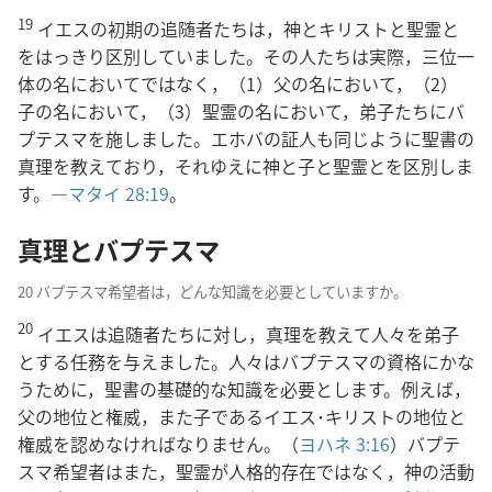
19
イエスの初期の追随者たちは，神とキリストと聖霊と
をはっきり区別していました。その人たちは実際，三位一
体の名においてではなく，（1）父の名において，（2）
子の名において，（3）聖霊の名において，弟子たちにバ
プテスマを施しました。エホバの証人も同じように聖書の
真理を教えており，それゆえに神と子と聖霊とを区別しま
す。―
マタイ 28:19
。
真理とバプテスマ
20 バプテスマ希望者は，どんな知識を必要としていますか。
20
イエスは追随者たちに対し，真理を教えて人々を弟子
とする任務を与えました。人々はバプテスマの資格にかな
うために，聖書の基礎的な知識を必要とします。例えば，
父の地位と権威，また子であるイエス･キリストの地位と
権威を認めなければなりません。（
ヨハネ 3:16
）バプテ
スマ希望者はまた，聖霊が人格的存在ではなく，神の活動