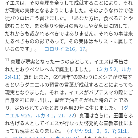
イエスは，その真理を全うして成就することにより，それ
が現実の実体となるようにしました。そのようなわけで使
徒パウロはこう書きました。「あなた方は，食べることや
飲むことで，また祭りや新月の習わしや安息日に関して，
だれからも裁かれるべきではありません。それらの事は来
たるべきものの影であって，その実体はキリストに属して
いるのです」。―
コロサイ 2:16，17
。
11
真理が現実となった一つの点として，イエスは予告さ
れたとおりベツレヘムで誕生しました。（
ミカ 5:2。
ルカ
2:4-11
）真理はまた，69“週年”の終わりにメシアが登場す
るというダニエルの預言の言葉が成就することによっても
現実となりました。それは，イエスがバプテスマの際にご
自身を神に差し出し，聖霊で油そそがれた時のことであ
り，定められていたとおり西暦29年に生じました。（
ダ
ニエル 9:25。
ルカ 3:1，
21，22
）真理はさらに，王国をふ
れ告げる人としてイエスが行なった啓発的な宣教奉仕によ
っても現実となりました。（
イザヤ 9:1，2，
6，7;
61:1，