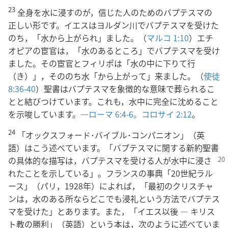
23
全身を水に浸すのが，信じた人のためのバプテスマの
正しい形です。イエスはヨルダン川でバプテスマを受けた
のち，「水から上がられ」ました。（
マルコ 1:10
）エチ
オピアの宦官は，「水のあるところ」でバプテスマを受け
ました。その宦官とフィリポは「水の中に下りて行
（き）」，そののち水「から上がって」来ました。（
使徒
8:36-40
）聖書はバプテスマを象徴的な意味で葬られるこ
とと結びつけています。これも，水中に完全に沈めること
を示唆しています。―
ローマ 6:4-6。
コロサイ 2:12
。
24
「オックスフォード･バイブル･コンパニオン」（英
語）はこう述べています。「バプテスマに関する新約聖書
の具体的な描写は，バプテスマを受ける人が水中
に浸さ
れたことを示している」。フランスの事典「20世紀ラル
ース」（パリ，1928年）によれば，「最初のクリスチャ
ンは，水のある所ならどこでも浸礼という方法でバプテス
マを受けた」とあります。また，「イエス以後 ― キリス
ト教の勝利」（英語）という本は，次のように述べていま