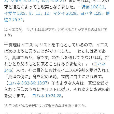
2。
マタイ 4:13-17。
ルカ 4:18-21
）またそれは，イエスの
死と復活によっても現実となりました。―
詩編 16:8-11。
イザヤ 53:5，
8，
11，12。
マタイ 20:28。
ヨハネ 1:29。
使
徒 2:25-31
。
12 イエスが，『わたしは真理です』と述べることができたのはなぜで
すか。
12
真理はイエス･キリストを中心としているので，イエス
は次のように言うことができました。「わたしは道であ
り，真理であり，命です。わたしを通してでなければ，だ
れひとり父のもとに来ることはありません」。（
ヨハネ
14:6
）人は，神の目的におけるイエスの役割を受け入れて
「真理の側に」身を定める時，霊的に自由にされます。
（
ヨハネ 8:32-36;
18:37
）羊のような人々は，真理を受け
入れて信仰のうちにキリストに従い，それゆえに永遠の命
を受けます。―
ヨハネ 10:24-28
。
13 三つのどんな分野について聖書の真理を調べますか。
13