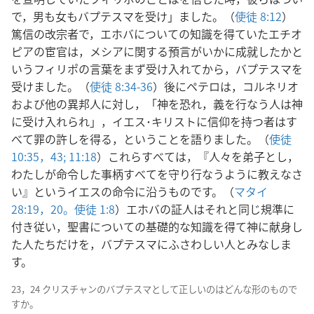
で，男も女もバプテスマを受け」ました。（
使徒 8:12
）
篤信の改宗者で，エホバについての知識を得ていたエチオ
ピアの宦官は，メシアに関する預言がいかに成就したかと
いうフィリポの言葉をまず受け入れてから，バプテスマを
受けました。（
使徒 8:34-36
）後にペテロは，コルネリオ
および他の異邦人に対し，「神を恐れ，義を行なう人は神
に受け入れられ」，イエス･キリストに信仰を持つ者はす
べて罪の許しを得る，ということを語りました。（
使徒
10:35，
43;
11:18
）これらすべては，『人々を弟子とし，
わたしが命令した事柄すべてを守り行なうように教えなさ
い』というイエスの命令に沿うものです。（
マタイ
28:19，20。
使徒 1:8
）エホバの証人はそれと同じ規準に
付き従い，聖書についての基礎的な知識を得て神に献身し
た人たちだけを，バプテスマにふさわしい人とみなしま
す。
23，24 クリスチャンのバプテスマとして正しいのはどんな形のもので
すか。