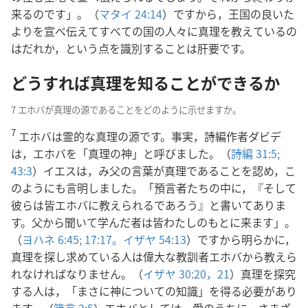
来るのです」。（
マタイ 24:14
）ですから，王国の良いた
よりを宣べ伝えてすべての国の人々に真理を教えているの
はだれか，という点を識別することは肝要です。
どうすれば真理を知ることができるか
7 エホバが真理の源であることをどのように示せますか。
7
エホバは霊的な真理の源です。事実，詩編作者ダビデ
は，エホバを「真理の神」と呼びました。（
詩編 31:5;
43:3
）イエスは，み父の言葉が真理であることを認め，こ
のようにも言明しました。「預言者たちの中に，『そして
彼らは皆エホバに教えられるであろう』と書いてありま
す。父から聞いて学んだ者は皆わたしのもとに来ます」。
（
ヨハネ 6:45;
17:17。
イザヤ 54:13
）ですから明らかに，
真理を探し求めている人は偉大な教訓者エホバから教えら
れなければなりません。（
イザヤ 30:20，21
）真理を探究
する人は，「まさに神についての知識」を得る必要があり
ます。（
箴言 2:5
）エホバとしては，愛のうちに，さまざ