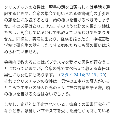
クリスチャンの女性は，聖書の話を口頭もしくは手話で通
訳するときや，会衆の集会で用いられる聖書研究の手引き
の節を公に朗読するとき，頭の覆いを着けるべきでしょう
か。その必要はありません。そのような務めを果たす姉妹
たちは，司会しているわけでも教えているわけでもありま
せん。同様に，実演に出たり，経験を語ったり，神権宣教
学校で研究生の話をしたりする姉妹たちにも頭の覆いは求
められていません。
会衆内で教えることはバプテスマを受けた男性が行なうこ
とになっていますが，会衆の外で宣べ伝えて教える責任は
男性にも女性にもあります。（
マタイ 24:14;
28:19，20
）
それでクリスチャンの女性は，男性のエホバの証人がいる
ところでエホバの証人以外の人々に神の言葉を語る際，頭
の覆いを着ける必要はないでしょう。
しかし，定期的に予定されている，家庭での聖書研究を行
なうとき，献身しバプテスマを受けた男性が同席している