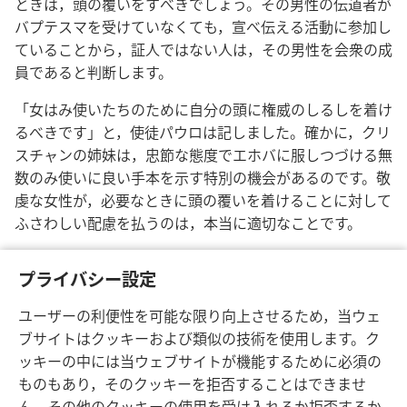
ときは，頭の覆いをすべきでしょう。その男性の伝道者が
バプテスマを受けていなくても，宣べ伝える活動に参加し
ていることから，証人ではない人は，その男性を会衆の成
員であると判断します。
「女はみ使いたちのために自分の頭に権威のしるしを着け
るべきです」と，使徒パウロは記しました。確かに，クリ
スチャンの姉妹は，忠節な態度でエホバに服しつづける無
数のみ使いに良い手本を示す特別の機会があるのです。敬
虔な女性が，必要なときに頭の覆いを着けることに対して
ふさわしい配慮を払うのは，本当に適切なことです。
[26ページの図版]
プライバシー設定
頭の覆いは，頭の権を敬っていることのしるし
ユーザーの利便性を可能な限り向上させるため，当ウェ
ブサイトはクッキーおよび類似の技術を使用します。ク
ッキーの中には当ウェブサイトが機能するために必須の
ものもあり，そのクッキーを拒否することはできませ
ん。その他のクッキーの使用を受け入れるか拒否するか