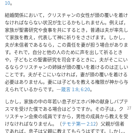
10
。
結婚関係において，クリスチャンの女性が頭の覆いを着け
なければならない状況が生じるかもしれません。例えば，
家族が聖書研究や食事を共にするとき，普通は夫が率先し
て家族を教え，代表して神に祈りをささげます。しかし，
夫が未信者であるなら，この責任を妻が担う場合がありま
す。それで，自分と他の人のために声を出して祈るとき
や，子どもとの聖書研究を司会するときに，夫がそこにい
るならクリスチャンの姉妹が頭の覆いを着けるのは正しい
ことです。夫がそこにいなければ，妻が頭の覆いを着ける
必要はありません。妻には子どもを教える権限が神から与
えられているからです。―
箴言 1:8;
6:20
。
しかし，家族の中の年若い息子がエホバ神の献身しバプテ
スマを受けた
僕である場合はどうですか。その子は，ク
リスチャン会衆の成員ですから，男性の成員から教えを受
けなければなりません。（
テモテ第一 2:12
）父親が信者
であれば，息子は父親に教えてもらうはずです。しかし，