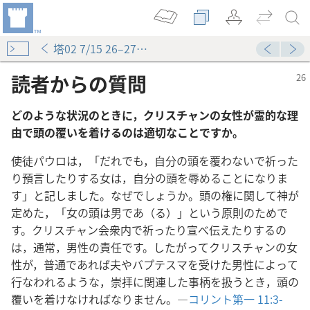
塔02 7/15 26–27ページ
読者からの質問
どのような状況のときに，クリスチャンの女性が霊的な理
由で頭の覆いを着けるのは適切なことですか。
使徒パウロは，「だれでも，自分の頭を覆わないで祈った
り預言したりする女は，自分の頭を辱めることになりま
す」と記しました。なぜでしょうか。頭の権に関して神が
定めた，「女の頭は男であ（る）」という原則のためで
す。クリスチャン会衆内で祈ったり宣べ伝えたりするの
は，通常，男性の責任です。したがってクリスチャンの女
うに表わされるか
性が，普通であれば夫やバプテスマを受けた男性によって
行なわれるような，崇拝に関連した事柄を扱うとき，頭の
― 何時？
覆いを着けなければなりません。―
コリント第一 11:3-