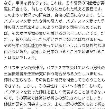
なら，事情は異なります。これは，その研究の司会者が実
際に司会する，前もって取り決められた教える課程です。
このような状況での研究は，会衆の延長になります。もし
バプテスマを受けた女性の証人が，バプテスマを受けた男
性の証人の同席するこのような研究を司会するのであれ
ば，その女性が頭の覆いを着けるのは正しいことです。た
だし，祈りは献身した兄弟がささげなければなりません。
その兄弟が発話能力を失っているというような例外的な理
由がない限り，献身した兄弟のいるところで姉妹が祈るこ
とはないでしょう。
クリスチャンの姉妹が，バプテスマを受けていない男性の
王国伝道者を聖書研究に伴う場合があるかもしれません。
姉妹が望むなら，その男性に研究を司会してもらうことも
できます。しかし，その男性はエホバへの祈りにおいて，
バプテスマを受けた姉妹を正しく代表することはできない
ので，その研究では姉妹が祈るのがふさわしいでしょう。
姉妹が研究を司会するとき，また上記の状況のもとで祈る