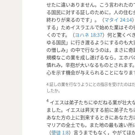
せたに違いありません。こう言われたの
る国民に対する証しのために，人の住む
終わりが来るのです」。（
マタイ 24:14
する」ためイスラエルで始めた業はその
くのです。（
ヨハネ 18:37
）何と驚くべ
ゆる国民」に行き渡るようにするのも大
の憎しみ」の中で行なうのは，まさに奇
規模なこの業を成し遂げるなら，エホバ
憐れみ，辛抱が大いなるものとされます
心を示す機会が与えられることになりま
4 証しの業を行なうようにとの指示を受けたのは
したか。
4
イエスは弟子たちにゆだねる業が壮大
ました。イエスは昇天する前に弟子たち
あなた方の上に到来するときにあなた方
マリアの全土でも，また地の最も遠い所
（
使徒 1:8
）言うまでもなく，やがてほ