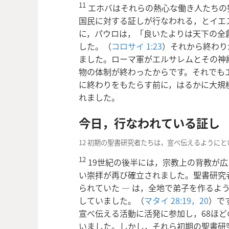
11
エホバはそれらの熱心な働き人たちの
国民に対する証しが行なわれる，とイエ
に，パウロは，「良いたよりは天下の全
した。（
コロサイ 1:23
）それから終わり
ました。ローマ軍がエルサレムとその神
物の体制が終わったからです。それでも
に終わりをもたらす前に，はるかに大規
れました。
今日，行なわれている証し
12 初期の聖書研究者たちは，宣べ伝えるように
12
19世紀の後半には，宗教上の背教が
い崇拝が再び確立されました。聖書研究者
られていた ― は，全地で弟子を作るよ
していました。（
マタイ 28:19，20
）です
宣べ伝える活動に活発に参加し，68ほ
いました。しかし，それら初期の聖書研