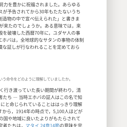
努力を豊かに祝福されました。あらゆる
スが予告されてから30年もたたないうち
創造物の中で宣べ伝えられた」と書きま
が来たのでしょうか。ある意味では，来
殿を破壊した西暦70年に，ユダヤ人の事
エホバは，全地球的なサタンの事物の体制
模な証しが行なわれることを定めておら
という命令をどのように理解していましたか。
広く行き渡っていた長い期間が終わり，清
たち ― 当時エホバの証人はこの名で知
うにと命じられていることははっきり理解
から，1914年の時点で，5,100人ほどが
どの国や地域に良いたよりがもたらされて
究者たちは，
マタイ 24章14節
の意味を完