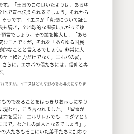
です。「王国のこの良いたよりは，あらゆ
全地で宣べ伝えられるでしょう。それから
）そうです，イエスが「真理について証し
後も続き，全地球的な規模に広がってゆ
き預言でしょう。その業を拡大し，「あら
変なことですが，それを「あらゆる国民
跡的なことと言えるでしょう。非常に大
の至上権と力だけでなく，エホバの愛，
。さらに，エホバの僕たちには，信仰と専
す。
だれですか。イエスはどんな慰めをお与えになりま
なものであることをはっきりお示しになり
に現われ，こう言われました。「聖霊が
は力を受け，エルサレムでも，ユダヤとサ
にまで，わたしの証人となるでしょう」。
かの人たちもそこにいた弟子たちに加わり