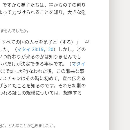
。ですから弟子たちは，神からのその割り
よって力づけられることを知り，大きな慰
りませんでしたか。
「すべての
国の人々を弟子と（する）」
した。（
マタイ 28:19，20
）しかし，どの
いつ終わりが来るのかは知りませんでし
ホバだけが決定できる事柄です。（
マタイ
時まで証しが行なわれた後，この邪悪な事
リスチャンはその時に初めて，宣べ伝える
げられたことを知るのです。それら初期の
われる証しの規模については，想像する
し後に，どんなことが起きましたか。