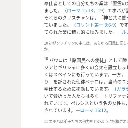
奉仕者としての自分たちの業は「聖霊の
ました。（
ローマ 15:13，
19
）エホバが
それらのクリスチャンは，「神と共に働
ていました。（
コリント第一 3:6-9
）で
てられた業に精力的に励みました。―
ルカ
10 初期クリチャンの中には，あらゆる国民に証
か。
10
パウロは「諸国民への使徒」として陸
ジアとギリシャに多くの会衆を設立しま
くはスペインにも行っています。一方，
り」を託された使徒ペテロは，当時のユ
奉仕するために移動しています。（
ガラテ
いて骨折った人たちは多く，トリファナ
れています。ペルシスという名の女性も
されています。―
ローマ 16:12
。
11 エホバは弟子たちの努力をどのように祝福され