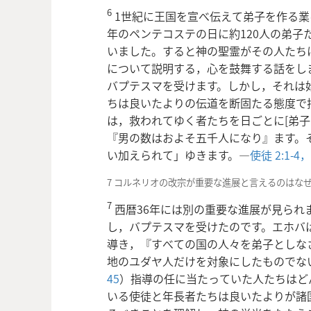
6
1世紀に王国を宣べ伝えて弟子を作る業
年のペンテコステの日に約120人の弟子
いました。すると神の聖霊がその人たち
について説明する，心を鼓舞する話をしま
バプテスマを受けます。しかし，それは
ちは良いたよりの伝道を断固たる態度で
は，救われてゆく者たちを日ごとに[弟子
『男の数はおよそ五千人になり』ます。
い加えられて」ゆきます。―
使徒 2:1-4，
7 コルネリオの改宗が重要な進展と言えるのはな
7
西暦36年には別の重要な進展が見られ
し，バプテスマを受けたのです。エホバ
導き，『すべての国の人々を弟子としな
地のユダヤ人だけを対象にしたものでな
45
）指導の任に当たっていた人たちはど
いる使徒と年長者たちは良いたよりが諸国