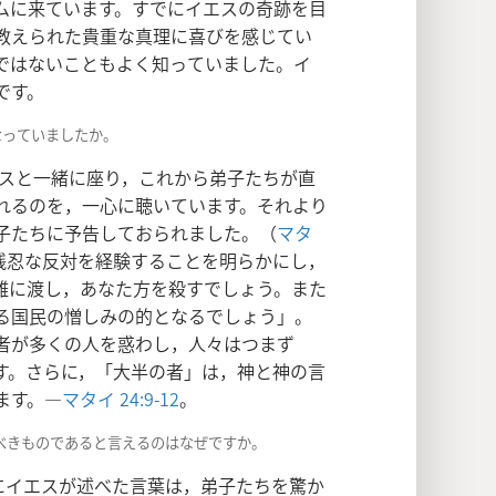
ムに来ています。すでにイエスの奇跡を目
教えられた貴重な真理に喜びを感じてい
ではないこともよく知っていました。イ
です。
なっていましたか。
スと一緒に座り，これから弟子たちが直
れるのを，一心に聴いています。それより
子たちに予告しておられました。（
マタ
残忍な反対を経験することを明らかにし，
難に渡し，あなた方を殺すでしょう。また
る国民の憎しみの的となるでしょう」。
者が多くの人を惑わし，人々はつまず
す。さらに，「大半の者」は，神と神の言
ます。―
マタイ 24:9-12
。
べきものであると言えるのはなぜですか。
にイエスが述べた言葉は，弟子たちを驚か