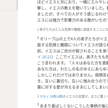
ほどイエスと共におり，一緒にエルサレ
撃し，イエスの教えを聴いていました。
ましたが，すべての人がそう感じるわけ
エスには強力で影響力のある敵がいたの
2 弟子たちはどんな危険や難題に直面することに
2
オリーブ山の上で4人の弟子たちがイエ
面する危険と難題についてイエスが語ら
前，イエスはご自分が殺されることを弟
イ 16:21
）ここでイエスは，弟子たちも
こう言われます。「人々はあなた方を患
あなた方は，わたしの名のゆえにあらゆ
しかしこれだけではありません。偽預言
き，互いに裏切り，互いに憎み合うので
葉に対する愛が冷えるままにしてしまい
3
マタイ 24章14節
のイエスの言葉が，まさに驚く
3
あまり喜ばしくないこうした事柄の後