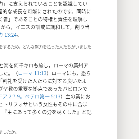
力」に支えられていることを認識してい
霊的な成長を可能にされたのです。同時に
く者」であることの特権と責任を理解し
すから，イエスの訓戒に調和して，割り当
 13:24
。
しをするため，どんな努力を払った人たちがいました
と海を何千キロも旅し，ローマの属州ア
した。（
ローマ 11:13
）ローマにも，恐ら
「割礼を受けた人たちに対する良いたよ
ダヤ教の重要な拠点であったバビロンで
ア 2:7-9。
ペテロ第一 5:13
）主の業にお
とトリフォサという女性もその中に含ま
，『主にあって多くの労を尽くした』と記
ましたか。