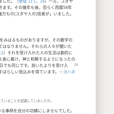
ました。（
使徒 11:1，
18
）一方，ユダヤ
きます。その幾年も後，恐らく西暦58年
万もの[ユダヤ人の]信者が」いました。
をみはるものがありますが，その数字の
てはなりません。それらの人々が聞いた
12
）それを受け入れた人の生活は劇的に
を身に着け，神と和解するようになったの
日でも同じです。良いたよりを受け入
すばらしい見込みを得ています。―
ヨハネ
れていることを認識していましたか。
いる事柄を自分の功績にしませんでした。