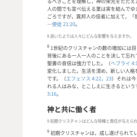
るべきことを理解し，神の栄光をたたえ
人の間でも宣べ伝える業は実を結んでゆ
ごろですが，異邦人の信者に加えて，「幾
―
使徒 21:20
。
8 良いたよりは人々にどんな影響を与えますか。
8
1世紀のクリスチャンの数の増加には目
背後にある一人一人のことを決して忘れ
聖書の音信は強力でした。（
ヘブライ 4:
変化しました。生活を清め，新しい人格
です。（
エフェソス 4:22，23
）それ
は今
れる人はみな，とこしえに生きるという
3:16
。
神と共に働く者
9 初期クリスチャンはどんな特権と責任が与えら
9
初期クリスチャンは，成し遂げられて