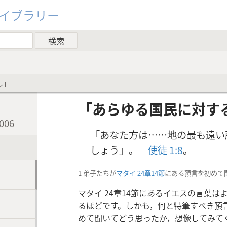
ライブラリー
し」
「あらゆる国民に対す
06
「あなた方は……地の最も遠い
しょう」。―
使徒 1:8
。
1 弟子たちが
マタイ 24章14節
にある預言を初めて
マタイ 24章14節にあるイエスの言葉
るほどです。しかも，何と特筆すべき預
めて聞いてどう思ったか，想像してみてく