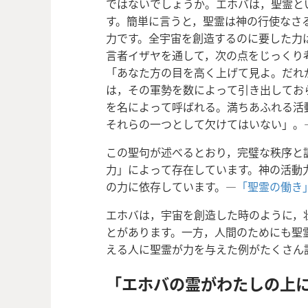
ではないでしょうか。エホバは，聖霊と
す。簡単に言うと，聖霊は神の行使なさ
力です。全宇宙を創造するのに要した力
言者イザヤを通して，次の点をじっくり
「あなた方の目を高く上げて見よ。だれ
は，その軍勢を数によって引き出してお
を名によって呼ばれる。満ちあふれる活
それらの一つとして欠けてはいない」。
この聖句が述べるとおり，完璧な秩序と
力」によって存在しています。神の活動
の力に依存しています。―
「聖霊の働き
エホバは，宇宙を創造した時のように，
とがあります。一方，人間のためにも聖
える人に聖霊が力を与えた例がたくさん
「エホバの霊がわたしの上