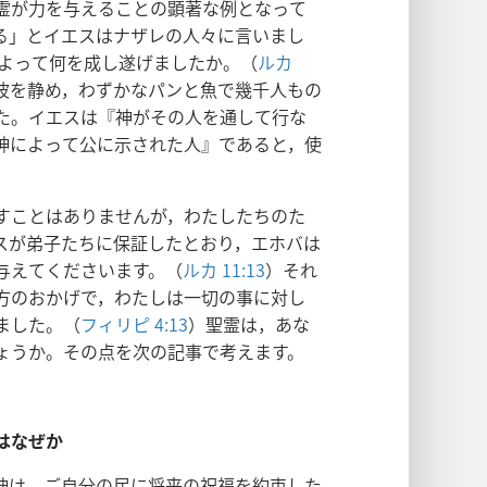
霊が力を与えることの顕著な例となって
る」とイエスはナザレの人々に言いまし
よって何を成し遂げましたか。（
ルカ
波を静め，わずかなパンと魚で幾千人もの
た。イエスは『神がその人を通して行な
神によって公に示された人』であると，使
すことはありませんが，わたしたちのた
スが弟子たちに保証したとおり，エホバは
与えてくださいます。（
ルカ 11:13
）それ
方のおかげで，わたしは一切の事に対し
ました。（
フィリピ 4:13
）聖霊は，あな
ょうか。その点を次の記事で考えます。
はなぜか
神は，ご自分の民に将来の祝福を約束した