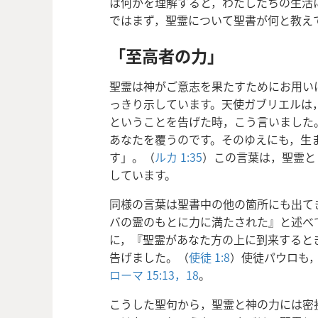
は何かを理解すると，わたしたちの生活
ではまず，聖霊について聖書が何と教え
「至高者の力」
聖霊は神がご意志を果たすためにお用い
っきり示しています。天使ガブリエルは
ということを告げた時，こう言いました
あなたを覆うのです。そのゆえにも，生
す」。（
ルカ 1:35
）この言葉は，聖霊と
しています。
同様の言葉は聖書中の他の箇所にも出て
バの霊のもとに力に満たされた』と述べ
に，『聖霊があなた方の上に到来すると
告げました。（
使徒 1:8
）使徒パウロも
ローマ 15:13，
18
。
こうした聖句から，聖霊と神の力には密