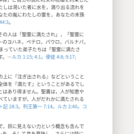
たしは渇いた者に水を，滴り出る流れを
なたの胤にわたしの霊を，あなたの末孫
4:3
。
その人は「聖霊に満たされ」，「聖霊に
トのヨハネ，ペテロ，パウロ，バルナバ，
集まっていた弟子たちは「聖霊に満たさ
す。―
ルカ 1:15;
4:1。
使徒 4:8;
9:17;
の上に『注ぎ出される』などということ
全体を『満たす』ということがあるでし
とはあり得ません。聖書は，人が知恵や
べていますが，人がだれかに満たされる
記 28:3。
列王第一 7:14。
ルカ 2:40。
コ
で，目に見えない力という概念も含んで
…を，そして息を意味し，さらには特に，