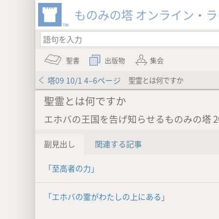
ものみの塔 オンライン・
聖書
出版物
集会
塔09 10/1 4–6ページ
聖霊とは何ですか
聖霊とは何ですか
エホバの王国を告げ知らせるものみの塔 20
副見出し
関連する記事
「至高者の力」
「エホバの霊がわたしの上にある」