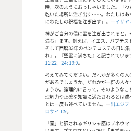
時，次のようにおっしゃいました。「わ
乾いた場所に注ぎ出す……。わたしはあ
にわたしの祝福を注ぎ出す」。―
イザヤ 4
神がご自分の僕に霊を注ぎ出されると，
満ち」ます。例えば，イエス，バプテス
そして西暦33年のペンテコステの日に
れ」，『聖霊に満ちた』と記されていま
11:22，
24;
13:9
。
考えてみてください。だれかが多くの人
があるでしょうか。だれかが一群の人々
ょうか。論理的に言って，そのようなこ
理解力や正確な知識に満たされるとは述
とは一度も述べていません。―
出エジプト
ロサイ 1:9
。
「霊」と訳されるギリシャ語はプネウマ
います。プネウマという語は「まず風…