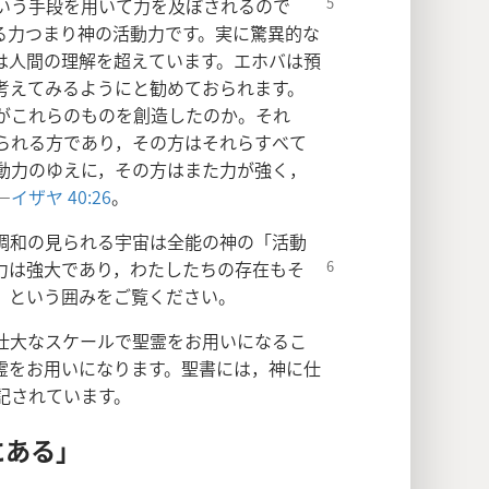
いう手段を用いて力を及ぼされる
ので
る力つまり神の活動力です。実に驚異的な
は人間の理解を超えています。エホバは預
考えてみるようにと勧めておられます。
がこれらのものを創造したのか。それ
られる方であり，その方はそれらすべて
動力のゆえに，その方はまた力が強く，
―
イザヤ 40:26
。
調和の見られる宇宙は全能の神の「活動
力は強大であり，わたしたち
の存在もそ
」
という囲みをご覧ください。
壮大なスケールで聖霊をお用いになるこ
霊をお用いになります。聖書には，神に仕
記されています。
にある」