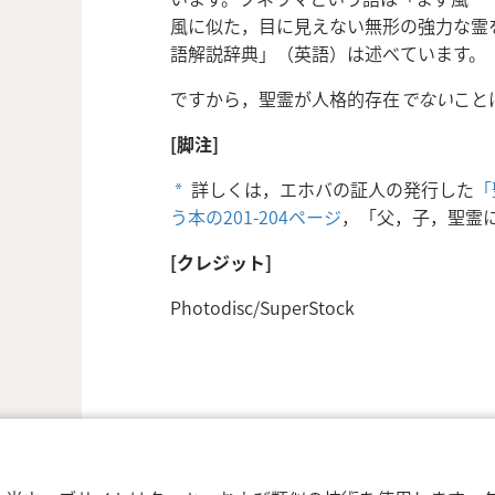
風に似た，目に見えない無形の強力な霊
語解説辞典」（英語）は述べています。
ですから，聖霊が人格的存在
でない
こと
[脚注]
詳しくは，エホバの証人の発行した
「
a
う本の201-204ページ
，「父，子，聖霊
[クレジット]
Photodisc/SuperStock