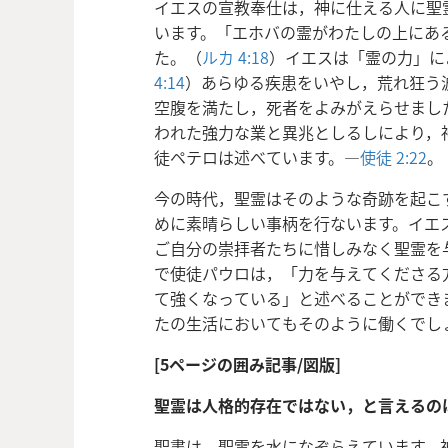
イエスの宣教奉仕は，神に仕える人に聖
います。「エホバの霊がわたしの上にあ
た。（
ルカ 4:18
）イエスは「霊の力」に
4:14
）あらゆる疾患をいやし，荒れ狂う
空腹を満たし，死者をよみがえらせまし
われた強力な業と異兆としるしにより，
徒ペテロは述べています。―
使徒 2:22
。
今の時代，聖霊はそのような奇跡を起こ
めに素晴らしい事柄を行ないます。イエ
ご自分の崇拝者たちに惜しみなく聖霊を
で使徒パウロは，「力を与えてくださる
て強くなっている」と述べることができ
たの生活においてもそのように働くでし
[5ページの囲み記事/図版]
聖霊は人格的存在ではない，と言えるの
聖書は，聖霊を水になぞらえています。