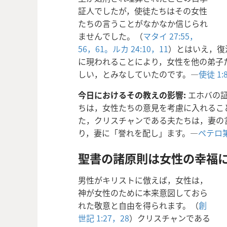
証人でしたが，使徒たちはその女性
たちの言うことがなかなか信じられ
ませんでした。（
マタイ 27:55，
56，
61。
ルカ 24:10，11
）とはいえ，復
に現われることにより，女性を他の弟子
しい，とみなしていたのです。―
使徒 1:
今日におけるその教えの影響:
エホバの証
ちは，女性たちの意見
を考慮に入れるこ
た，クリスチャンである夫たちは，妻の
り，妻に「誉れを配し」ます。―
ペテロ第
聖書の諸原則は女性の幸福
男性がキリストに倣えば，女性は，
神が女性のために本来意図しておら
れた敬意と自由を得られます。（
創
世記 1:27，28
）クリスチャンである