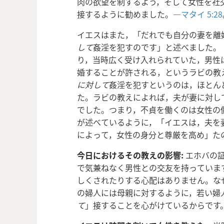
肉の欲望を制するよう，そして女性を社
接するように勧めました。―
マタイ 5:28
イエスはまた，「だれでも自分の妻を離
して
姦淫を犯すのです」と述べました。
り，当時広く受け入れられていた，男性
婚することが許される，というラビの教
に対して
姦淫を犯すというのは，ほとん
た。ラビの教えによれば，夫が妻に対し
でした。つまり，不貞を働くのは女性の
が述べているように，「イエスは，夫を
によって，女性の身分と尊厳を高め」た
今日におけるその教えの影響:
エホバの証
で気兼ねなく男性との交友を持っていま
しくされたりする心配はありません。な
の婦人には母親に対するように，若い婦
て
」接することを心がけているからです