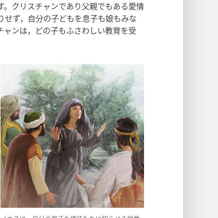
す。クリスチャンであり父親でもある愛情
りせず，自分の子どもを息子も娘もみな
チャンは，どの子もふさわしい教育を受