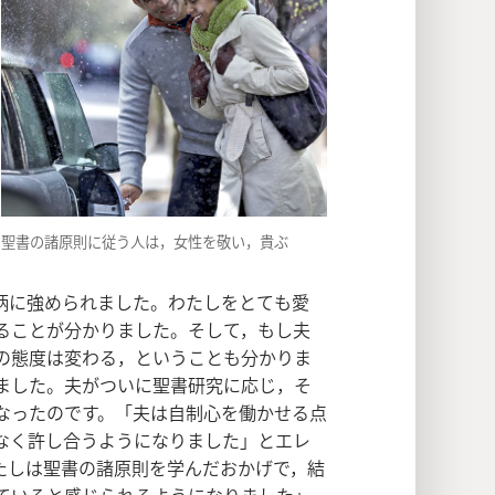
聖書の諸原則に従う人は，女性を敬い，貴ぶ
柄に強められました。わたしをとても愛
ることが分かりました。そして，もし夫
の態度は変わる，ということも分かりま
ました。夫がついに聖書研究に応じ，そ
なったのです。「夫は自制心を働かせる点
なく許し合うようになりました」とエレ
たしは聖書の諸原則を学んだおかげで，結