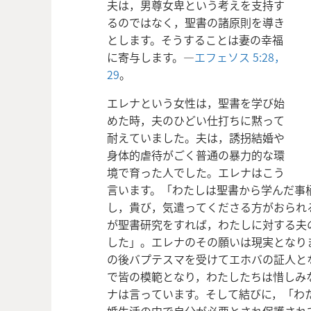
夫は，男尊女卑という考えを支持す
るのではなく，聖書の諸原則を導き
とします。そうすることは妻の幸福
に寄与します。―
エフェソス 5:28，
29
。
エレナという女性は，聖書を学び始
めた時，夫のひどい仕打ちに黙って
耐えていました。夫は，誘拐結婚や
身体的虐待がごく普通の暴力的な環
境で育った人でした。エレナはこう
言います。「わたしは聖書から学んだ事
し，貴び，気遣ってくださる方がおられ
が聖書研究をすれば，わたしに対する夫
した」。エレナのその願いは現実となり
の後バプテスマを受けてエホバの証人と
で皆の模範となり，わたしたちは惜しみ
ナは言っています。そして結びに，「わ