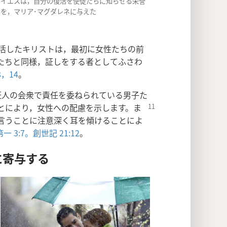
イエスは，自分の復活を使徒たちに知らせる栄誉
を，マリア･マグダレネに与えた
活したキリストは，最初に女性たちの前
たちと同様，証しをする者としてふさわ
8，
14
。
人の会衆で責任を委ねられている男子た
とにより，女性への配慮を示します。ま
言うことに注意深く耳を傾けることによ
一 3:7。
創世記 21:12
。
に寄与する