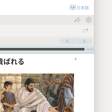
日本語
00:00
貴ばれる