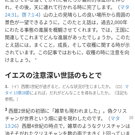
れ，その後，天に連れて行かれる時に完了します。（
マタ
24:31。
啓 7:1-4
）山の上の見晴らしの良い場所から周囲の
景色が一望できるように，このたとえ話は，過去2,000年
にわたる事態の進展を概観させてくれます。では，王国に
関連してこれまでどんな進展があったでしょうか。このた
とえ話には，まくこと，成長，そして収穫に関する時が示
されています。この記事ではおもに，収穫の時に注意を向
けましょう。
a
イエスの注意深い世話のもとで
3.
（イ）西暦1世紀が過ぎると，どんな状況が生じましたか。（ロ）
マ
タイ 13章28節
によれば，だれがどんなことを尋ねましたか。（注記も
参照。）
3
西暦2世紀の初頭に「雑草も現われました」。偽クリス
チャン
が世界という畑に姿を現わしたのです。（
マタ
13:26
）西暦4世紀の時点で，雑草のようなクリスチャンは
油そそがれたクリスチャンを数の面で大きく上回っていま