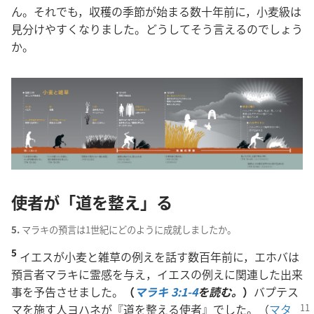
ん。それでも，収穫の季節が始まる数十年前に，小麦級は
見分けやすくなりました。どうしてそう言えるのでしょう
か。
使者が「道を整え」る
5.
マラキの預言は1世紀にどのように成就しましたか。
5
イエスが小麦と雑草の例えを話す数百年前に，エホバは
預言者マラキに霊感を与え，イエスの例えに関連した出来
事を予告させました。
（
マラキ 3:1-4
を読む。
）
バプテス
マを施す人ヨハネが『道を整える使者』でした。
（
マタ