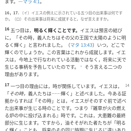
ます。―
マラ 4:1
。
16，17.
（イ）イエスの例えに示されている五つ目の出来事は何です
か。（ロ）その出来事は将来に成就すると，なぜ言えますか。
16
五つ目は，
明るく輝くことです。
イエスは預言の結び
に，「その時，義人たちはその父の王国で太陽のように明
るく輝く」と言われました。（
マタ 13:43
）いつ，どこで
輝くのでしょうか。この言葉はこれから成就します。イエ
スは，今地上で行なわれている活動ではなく，将来に天で
生じる事柄を予告していたのです。
そう言える二つの
f
理由があります。
17
一つ目の理由には，時が関係しています。イエスは，
「
その時，
義人たちは……輝く」と述べました。今ある証
拠からすれば「その時」とは，イエスがそのすぐ前で述べ
た出来事が生じる時のことです。つまり『雑草が火の燃え
る炉の中に投げ込まれる』時です。これは，大患難の最終
部分に生じます。ですから，油そそがれた者たちが「明る
く輝く」ことも，将来のその同じ時期に生じるに違いあり