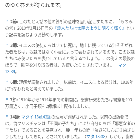
のゆく答えが得られます。
2節:
このたとえ話の他の箇所の意味を思い起こすために，「ものみ
a
の塔」2010年3月15日号の
『義人たちは太陽のように明るく輝く』
とい
う記事を読むようお勧めします。
3節:
イエスの使徒たちはすでに死に，地上に残っている油そそがれ
b
た者たちは，奴隷ではなく小麦によって表わされているので，この奴隷
たちはみ使いたちを表わしていると言えるでしょう。この例えの最後の
ほうで，雑草を刈り取る者は，み使いたちとされています。―
マタ
13:39
。
6節:
理解が調整されました。以前は，イエスによる検分は，1918年
c
に行なわれたと考えていました。
7節:
1910年から1914年までの期間に，聖書研究者たちは書籍を400
d
万冊近く，小冊子類を2億部以上配布しました。
14節:
マタイ 13章42節
の理解が調整されました。以前の出版物で
e
は，偽クリスチャンは「王国の子たち」により自分たちが「邪悪な者の
子たち」であることを暴露され，幾十年もの間「泣き悲しんだり歯ぎし
りしたり」してきた，とされていました。（
マタ 13:38
）しかし，歯ぎ