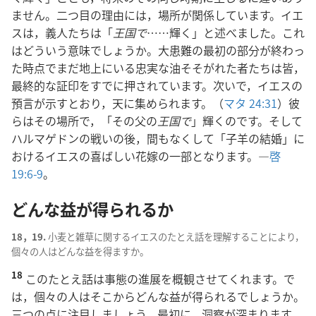
ません。二つ目の理由には，場所が関係しています。イエ
スは，義人たちは「
王国で
……輝く」と述べました。これ
はどういう意味でしょうか。大患難の最初の部分が終わっ
た時点でまだ地上にいる忠実な油そそがれた者たちは皆，
最終的な証印をすでに押されています。次いで，イエスの
預言が示すとおり，天に集められます。（
マタ 24:31
）彼
らはその場所で，「その父の
王国で
」輝くのです。そして
ハルマゲドンの戦いの後，間もなくして「子羊の結婚」に
おけるイエスの喜ばしい花嫁の一部となります。―
啓
19:6-9
。
どんな益が得られるか
18，19.
小麦と雑草に関するイエスのたとえ話を理解することにより，
個々の人はどんな益を得ますか。
18
このたとえ話は事態の進展を概観させてくれます。で
は，個々の人はそこからどんな益が得られるでしょうか。
三つの点に注目しましょう。最初に，洞察が深まります。