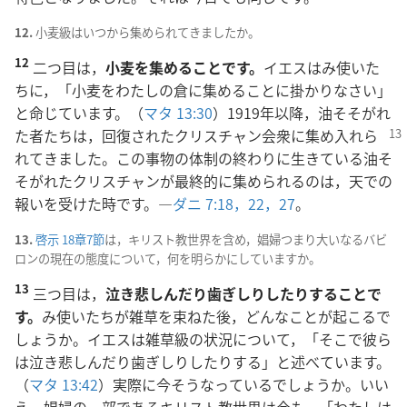
12.
小麦級はいつから集められてきましたか。
12
二つ目は，
小麦を集めることです。
イエスはみ使いた
ちに，「小麦をわたしの倉に集めることに掛かりなさい」
と命じています。（
マタ 13:30
）1919年以降，油そそがれ
た者たちは，回復されたクリスチャン会衆に集め入れ
ら
れてきました。この事物の体制の終わりに生きている油そ
そがれたクリスチャンが最終的に集められるのは，天での
報いを受けた時です。―
ダニ 7:18，
22，
27
。
13.
啓示 18章7節
は，キリスト教世界を含め，娼婦つまり大いなるバビ
ロンの現在の態度について，何を明らかにしていますか。
13
三つ目は，
泣き悲しんだり歯ぎしりしたりすることで
す。
み使いたちが雑草を束ねた後，どんなことが起こるで
しょうか。イエスは雑草級の状況について，「そこで彼ら
は泣き悲しんだり歯ぎしりしたりする」と述べています。
（
マタ 13:42
）実際に今そうなっているでしょうか。いい
え。娼婦の一部であるキリスト教世界は今も，「わたしは