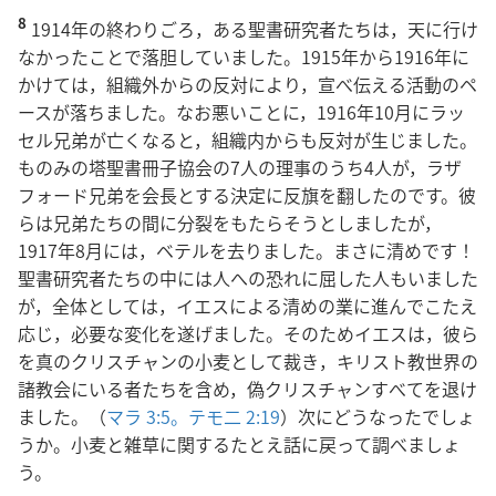
8
1914年の終わりごろ，ある聖書研究者たちは，天に行け
なかったことで落胆していました。1915年から1916年に
かけては，組織外からの反対により，宣べ伝える活動のペ
ースが落ちました。なお悪いことに，1916年10月にラッ
セル兄弟が亡くなると，組織内からも反対が生じました。
ものみの塔聖書冊子協会の7人の理事のうち4人が，ラザ
フォード兄弟を会長とする決定に反旗を翻したのです。彼
らは兄弟たちの間に分裂をもたらそうとしましたが，
1917年8月には，ベテルを去りました。まさに清めです！
聖書研究者たちの中には人への恐れに屈した人もいました
が，全体としては，イエスによる清めの業に進んでこたえ
応じ，必要な変化を遂げました。そのためイエスは，彼ら
を真のクリスチャンの小麦として裁き，キリスト教世界の
諸教会にいる者たちを含め，偽クリスチャンすべてを退け
ました。（
マラ 3:5。
テモ二 2:19
）次にどうなったでしょ
うか。小麦と雑草に関するたとえ話に戻って調べましょ
う。