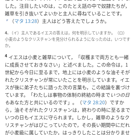
した。注目したいのは，このたとえ話の中で奴隷たちが，
雑草を引き抜いてよいかと主人に尋ねていることです。
（
マタ 13:28
）主人はどう答えたでしょうか。
b
4.
（イ）主人であるイエスの答えは，何を明示していますか。（ロ）
小麦のようなクリスチャンを見分けられるようになったのは，いつです
か。
4
イエスは小麦と雑草について，「収穫まで両方とも一緒
に成長させておきなさい」と述べました。この命令は，1
世紀から今日に至るまで，地上には小麦のような油そそが
れたクリスチャンが常にいたことを明示しています。イエ
スが後に弟子たちに語った次の言葉も，この結論を裏づけ
ています。「わたしは事物の体制の終結の時まで
いつの日
も
あなた方と共にいるのです」。（
マタ 28:20
）ですか
ら，油そそがれたクリスチャンは，終わりの時に至るまで
いつの日もイエスに守られます。しかし，雑草のようなク
リスチャンがはびこっていたので，その長い期間中にだれ
が小麦級に属していたか，はっきりしたことは分かりませ