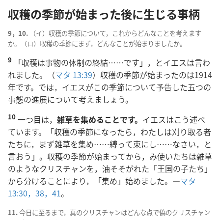
収穫の季節が始まった後に生じる事柄
9，10.
（イ）収穫の季節について，これからどんなことを考えます
か。（ロ）収穫の季節にまず，どんなことが始まりましたか。
9
「収穫は事物の体制の終結……です」，とイエスは言わ
れました。（
マタ 13:39
）収穫の季節が始まったのは1914
年です。では，イエスがこの季節について予告した五つの
事態の進展について考えましょう。
10
一つ目は，
雑草を集めることです。
イエスはこう述べ
ています。「収穫の季節になったら，わたしは刈り取る者
たちに，まず雑草を集め……縛って束にし……なさい，と
言おう」。収穫の季節が始まってから，み使いたちは雑草
のようなクリスチャンを，油そそがれた「王国の子たち」
から分けることにより，「集め」始めました。―
マタ
13:30，
38，
41
。
11.
今日に至るまで，真のクリスチャンはどんな点で偽のクリスチャン