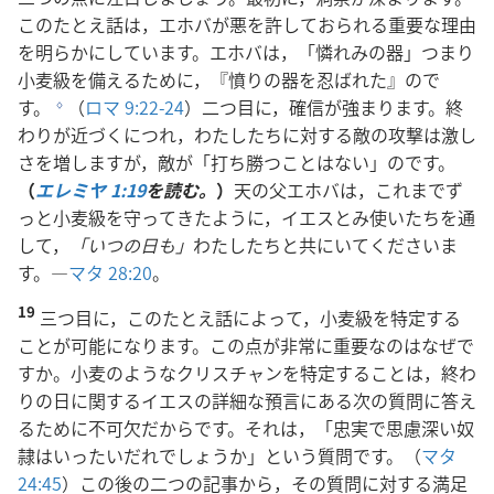
このたとえ話は，エホバが悪を許しておられる重要な理由
を明らかにしています。エホバは，「憐れみの器」つまり
小麦級を備えるために，『憤りの器を忍ばれた』ので
す。
（
ロマ 9:22-24
）二つ目に，確信が強まります。終
g
わりが近づくにつれ，わたしたちに対する敵の攻撃は激し
さを増しますが，敵が「打ち勝つことはない」のです。
（
エレミヤ 1:19
を読む。
）
天の父エホバは，これまでず
っと小麦級を守ってきたように，イエスとみ使いたちを通
して，
「いつの日も」
わたしたちと共にいてくださいま
す。―
マタ 28:20
。
19
三つ目に，このたとえ話によって，小麦級を特定する
ことが可能になります。この点が非常に重要なのはなぜで
すか。小麦のようなクリスチャンを特定することは，終わ
りの日に関するイエスの詳細な預言にある次の質問に答え
るために不可欠だからです。それは，「忠実で思慮深い奴
隷はいったいだれでしょうか」という質問です。（
マタ
24:45
）この後の二つの記事から，その質問に対する満足