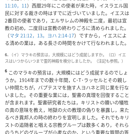
11:10，11
）西暦29年にこの使者が来た時，イスラエル国
民に対する裁きの時はすでに近づいていました。イエスは
2番目の使者であり，エルサレムの神殿を二度，最初は宣
教の初め，二度目は宣教の終わりごろに清められました。
（
マタ 21:12，13。
ヨハ 2:14-17
）ですから，イエスによ
る清めの業は，ある長さの時間をかけて行なわれました。
6.
（イ）マラキの預言は，大規模にはどう成就しますか。（ロ）イエ
スはいつからいつまで霊的神殿を検分しましたか。（注記も参照。）
6
このマラキの預言は，大規模にはどう成就するのでしょ
うか。1914年までの数十年間，C･T･ラッセルとその親し
い仲間たちが，バプテスマを施す人ヨハネと同じ業を行な
いました。その重要な業には，聖書の真理を回復すること
が含まれます。聖書研究者たちは，キリストの贖いの犠牲
の真の意味を教え，地獄の火の教理の偽りを暴露し，来た
るべき異邦人の時の終わりを宣明しました。それでもキリ
ストの追随者と唱える宗教グループは数多くあり，それら
のうちどのグループが小麦なのか，という重要な質問の答