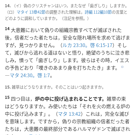
14.
（イ）偽のクリスチャンはいつ，またなぜ「歯ぎしり」しますか。
（ロ）
マタイ 13章42節
の調整された理解は，
詩編 112編10節
の言葉と
どのように調和していますか。（注記を参照。）
14
大患難において偽りの組織宗教すべてが滅ぼされた
後，信者だった者たちは，安全な隠れ場所を求めて逃げま
すが，見つかりません。（
ルカ 23:30。
啓 6:15-17
）そし
て，滅びから逃れる道はないと悟り，絶望のうちに泣き悲
しみ，憤って「歯ぎしり」します。彼らはその時，イエス
の予告どおり「嘆きのあまり身を打ちたたき」ます。
e
―
マタ 24:30。
啓 1:7
。
15.
雑草はどうなりますか。そのことはいつ起きますか。
15
四つ目は，
炉の中に投げ込まれることです。
雑草の束
はどうなりますか。み使いたちは「それを火の燃える炉の
中に投げ込みます」。（
マタ 13:42
）これは，完全な滅び
を意味します。ですから，偽りの宗教組織の信者だった者
たちは，大患難の最終部分であるハルマゲドンで滅ぼされ