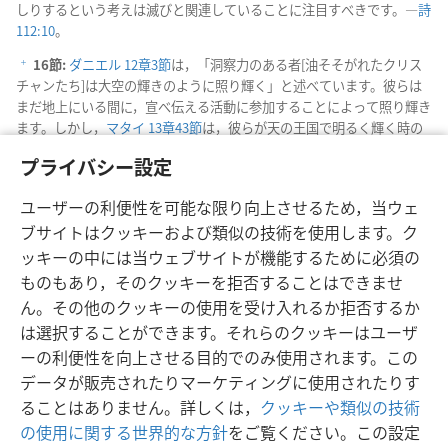
しりするという考えは滅びと関連していることに注目すべきです。―
詩
112:10
。
16節:
ダニエル 12章3節
は，「洞察力のある者[油そそがれたクリス
f
チャンたち]は大空の輝きのように照り輝く」と述べています。彼らは
まだ地上にいる間に，宣べ伝える活動に参加することによって照り輝き
ます。しかし，
マタイ 13章43節
は，彼らが天の王国で明るく輝く時の
ことを述べています。以前わたしたちは，これら二つの聖句はいずれ
プライバシー設定
も，宣べ伝える活動に言及していると考えていました。
18節:
「エホバに近づきなさい」の288-289ページ
を参照。
ユーザーの利便性を可能な限り向上させるため，当ウェ
g
ブサイトはクッキーおよび類似の技術を使用します。ク
ッキーの中には当ウェブサイトが機能するために必須の
ものもあり，そのクッキーを拒否することはできませ
ん。その他のクッキーの使用を受け入れるか拒否するか
日本語
シェアする
設定
は選択することができます。それらのクッキーはユーザ
Copyright
© 2026 Watch Tower Bible and Tract Society of Pennsylvania
ーの利便性を向上させる目的でのみ使用されます。この
利用規約
プライバシーに関する方針
プライバシー設定
JW.ORG
データが販売されたりマーケティングに使用されたりす
ログイン
ることはありません。詳しくは，
クッキーや類似の技術
の使用に関する世界的な方針
をご覧ください。この設定