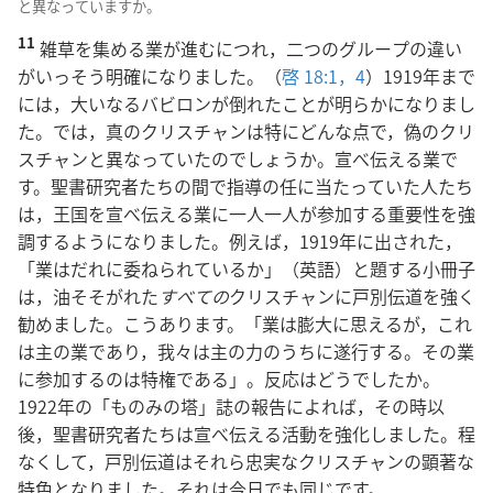
と異なっていますか。
11
雑草を集める業が進むにつれ，二つのグループの違い
がいっそう明確になりました。（
啓 18:1，
4
）1919年まで
には，大いなるバビロンが倒れたことが明らかになりまし
た。では，真のクリスチャンは特にどんな点で，偽のクリ
スチャンと異なっていたのでしょうか。宣べ伝える業で
す。聖書研究者たちの間で指導の任に当たっていた人たち
は，王国を宣べ伝える業に一人一人が参加する重要性を強
調するようになりました。例えば，1919年に出された，
「業はだれに委ねられているか」（英語）と題する小冊子
は，油そそがれた
すべての
クリスチャンに戸別伝道を強く
勧めました。こうあります。「業は膨大に思えるが，これ
は主の業であり，我々は主の力のうちに遂行する。その業
に参加するのは特権である」。反応はどうでしたか。
1922年の「ものみの塔」誌の報告によれば，その時以
後，聖書研究者たちは宣べ伝える活動を強化しました。程
なくして，戸別伝道はそれら忠実なクリスチャンの顕著な
特色となりました。それは今日でも同じです。