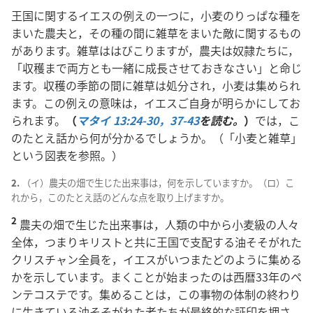
王国に関するイエスの例えの一つに，小麦のりっぱな種を
まいた農夫と，その種の間に雑草をまいた敵に関するもの
があります。雑草ははびこりますが，農夫は奴隷たちに，
「収穫まで両方とも一緒に成長させておきなさい」と命じ
ます。収穫の季節の間に雑草は処分され，小麦は集められ
ます。この例えの意味は，イエスご自身が明らかにしてお
られます。
（
マタイ 13:24-30，
37-43
を読む。
）
では，こ
のたとえ話から何が分かるでしょうか。（「小麦と雑草」
という図表を参照。）
2.
（イ）農夫の畑で生じた出来事は，何を示していますか。（ロ）こ
れから，このたとえ話のどんな点を取り上げますか。
2
農夫の畑で生じた出来事は，人類の中から小麦級の人々
全体，つまりキリストと共に王国で支配する油そそがれた
クリスチャン全員を，イエスがいつまたどのように集める
かを示しています。まくことが始まったのは西暦33年のペ
ンテコステです。集めることは，この事物の体制の終わり
に生きている油そそがれた者たちが最終的な証印を押さ