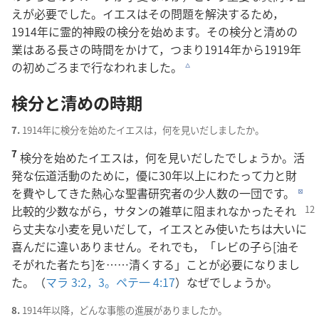
えが必要でした。イエスはその問題を解決するため，
1914年に霊的神殿の検分を始めます。その検分と清めの
業はある長さの時間をかけて，つまり1914年から1919年
の初めごろまで行なわれました。
c
検分と清めの時期
7.
1914年に検分を始めたイエスは，何を見いだしましたか。
7
検分を始めたイエスは，何を見いだしたでしょうか。活
発な伝道活動のために，優に30年以上にわたって力と財
を費やしてきた熱心な聖書研究者の少人数の一団です。
d
比較的
少数ながら，サタンの雑草に阻まれなかったそれ
ら丈夫な小麦を見いだして，イエスとみ使いたちは大いに
喜んだに違いありません。それでも，「レビの子ら[油そ
そがれた者たち]を……清くする」ことが必要になりまし
た。（
マラ 3:2，3。
ペテ一 4:17
）なぜでしょうか。
8.
1914年以降，どんな事態の進展がありましたか。