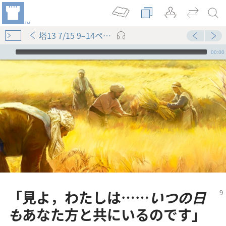
塔13 7/15 9–14ページ
Audio Player
00:00
「見よ，わたしは……
いつの日
も
あなた方と共にいるのです」