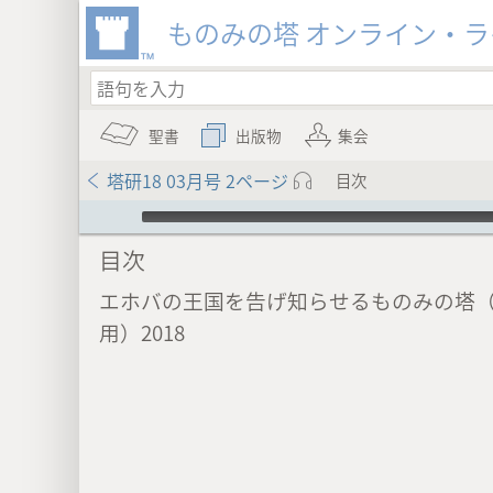
ものみの塔 オンライン・
聖書
出版物
集会
塔研18 03月号 2ページ
目次
Audio Player
目次
エホバの王国を告げ知らせるものみの塔
用）2018