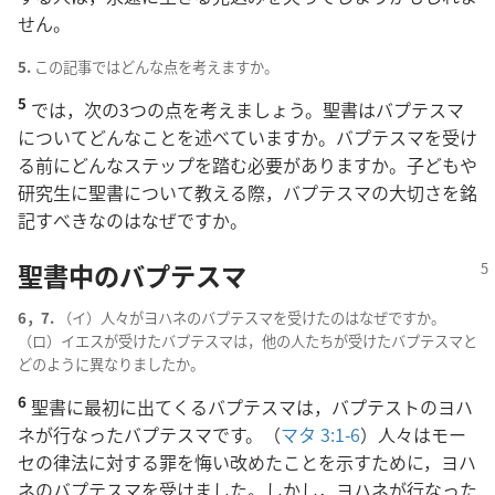
せん。
5.
この記事ではどんな点を考えますか。
5
では，次の3つの点を考えましょう。聖書はバプテスマ
についてどんなことを述べていますか。バプテスマを受け
る前にどんなステップを踏む必要がありますか。子どもや
研究生に聖書について教える際，バプテスマの大切さを銘
記すべきなのはなぜですか。
聖書中のバプテスマ
6，7.
（イ）人々がヨハネのバプテスマを受けたのはなぜですか。
（ロ）イエスが受けたバプテスマは，他の人たちが受けたバプテスマと
どのように異なりましたか。
6
聖書に最初に出てくるバプテスマは，バプテストのヨハ
ネが行なったバプテスマです。（
マタ 3:1-6
）人々はモー
セの律法に対する罪を悔い改めたことを示すために，ヨハ
ネのバプテスマを受けました。しかし，ヨハネが行なった