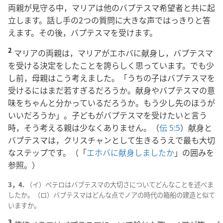
両親が見守る中，マリアは他のバプテスマ希望者と共に起
立します。話し手の2つの質問に大きな声ではっきりと答
えます。その後，バプテスマを受けます。
2
マリアの両親は，マリアがエホバに献身し，バプテスマ
を受ける決定をしたことを誇らしく思っています。でも少
し前，母親はこう考えました。「うちの子はバプテスマを
受けるにはまだ若すぎるだろうか。献身やバプテスマの意
味をちゃんと分かっているだろうか。もう少し先のほうが
いいだろうか」。子どもがバプテスマを受けたいと言う
時，そう考える親は少なくありません。（
伝 5:5
）献身と
バプテスマは，クリスチャンとして生きるうえで最も大切
なステップです。（「
エホバに献身しましたか
」の囲みを
参照。）
3，4.
（イ）ペテロはバプテスマの大切さについてどんなことを述べま
したか。（ロ）バプテスマはどんな点でノアの時代の箱船の建造と似て
いますか。
3