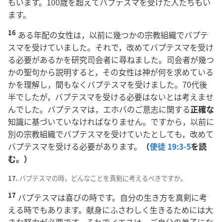
もいます。100歳を超えてバプテスマを受けた人たちもい
ます。
16
ある年配の女性は，以前に幾つかの宗教組織でバプテ
スマを受けていました。それで，改めてバプテスマを受け
る必要があるかを研究司会者に尋ねました。司会者が幾つ
かの聖句から説明すると，その女性は神が何を求めている
かを理解し，間もなくバプテスマを受けました。70代後
半でしたが，バプテスマを受ける必要はないとは考えませ
んでした。バプテスマは，エホバのご意志に関する
正確な
知識に基づいていなければなりません。ですから，以前に
別の宗教組織でバプテスマを受けていたとしても，改めて
バプテスマを受ける必要があります。
（
使徒 19:3-5
を読
む。）
17.
バプテスマの時，どんなことを真剣に考えるべきですか。
17
バプテスマは喜びの時です。自分の生き方を真剣に考
える時でもあります。献身にふさわしく生きるためには大