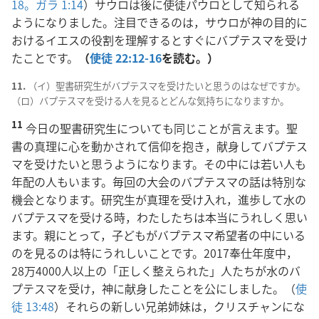
18。
ガラ 1:14
）サウロは後に使徒パウロとして知られる
ようになりました。注目できるのは，サウロが神の目的に
おけるイエスの役割を理解するとすぐにバプテスマを受け
たことです。
（
使徒 22:12-16
を読む。）
11.
（イ）聖書研究生がバプテスマを受けたいと思うのはなぜですか。
（ロ）バプテスマを受ける人を見るとどんな気持ちになりますか。
11
今日の聖書研究生についても同じことが言えます。聖
書の真理に心を動かされて信仰を抱き，献身してバプテス
マを受けたいと思うようになります。その中には若い人も
年配の人もいます。毎回の大会のバプテスマの話は特別な
機会となります。研究生が真理を受け入れ，進歩して水の
バプテスマを受ける時，わたしたちは本当にうれしく思い
ます。親にとって，子どもがバプテスマ希望者の中にいる
のを見るのは特にうれしいことです。2017奉仕年度中，
28万4000人以上の「正しく整えられた」人たちが水のバ
プテスマを受け，神に献身したことを公にしました。（
使
徒 13:48
）それらの新しい兄弟姉妹は，クリスチャンにな