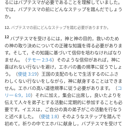
るにはバプテスマが必要であることを理解していました。
では，バプテスマの前にどんなステップを踏んだでしょう
か。
12.
バプテスマの前にどんなステップを踏む必要がありますか。
12
バプテスマを受けるには，神と神の目的，救いのため
の神の取り決めについての正確な知識を得る必要がありま
す。そして，その知識に基づいて信仰を培わなければなり
ません。（
テモ一 2:3-6
）そのような信仰があれば，神に
喜ばれない行ないを避け，エホバの義の規準に従うでしょ
う。（
使徒 3:19
）王国の支配のもとで生活するのにふさ
わしくない行ないをしながら，神に献身することはできま
せん。エホバの高い道徳規準に従う必要があります。（
コ
リ一 6:9，10
）それに加え，集会に出席し，良いたよりを
伝えて人々を弟子とする活動に定期的に参加することも必
要です。イエスは，ご自分の真の弟子がこの活動を行なう
と述べました。（
使徒 1:8
）そのようなステップを踏んで
初めて，祈りの中でエホバに献身し，バプテスマを受けて