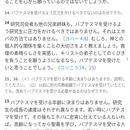
ることを心から願っているのではないでしょうか。
14.
バプテスマを受けるよう圧力をかけるべきでないのはなぜですか。
14
研究司会者も他の兄弟姉妹も，バプテスマを受けるよ
う研究生に圧力をかけるべきではありません。それはエホ
バの方法ではありません。（
ヨハ一 4:8
）むしろ，神との
個人的な関係を築くことの大切さをよく教えましょう。真
理の素晴らしさを実感し，キリストの弟子としてのくびき
を負うことを願うように
なるなら，バプテスマを受けた
いと思うことでしょう。（
コリ二 5:14，15
）
15，16.
（イ）バプテスマを受ける年齢に決まりはありますか。説明し
てください。（ロ）以前に別の宗教組織でバプテスマを受けていたとし
ても，改めてバプテスマを受ける必要があるのはなぜですか。
15
バプテスマを受ける年齢に決まりはありません。研究
生の成長の速度はそれぞれ異なります。若い時にバプテス
マを受けて，その後もエホバに忠実に仕えている人もいれ
ば，高齢になってから聖書を学び，バプテスマを受ける人