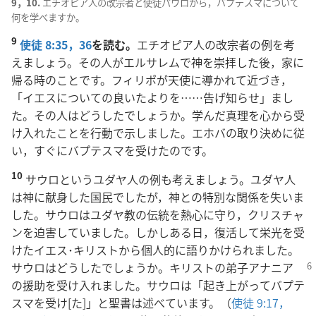
9，10.
エチオピア人の改宗者と使徒パウロから，バプテスマについて
何を学べますか。
9
使徒 8:35，36
を読む。
エチオピア人の改宗者の例を考
えましょう。その人がエルサレムで神を崇拝した後，家に
帰る時のことです。フィリポが天使に導かれて近づき，
「イエスについての良いたよりを……告げ知らせ」まし
た。その人はどうしたでしょうか。学んだ真理を心から受
け入れたことを行動で示しました。エホバの取り決めに従
い，すぐにバプテスマを受けたのです。
10
サウロというユダヤ人の例も考えましょう。ユダヤ人
は神に献身した国民でしたが，神との特別な関係を失いま
した。サウロはユダヤ教の伝統を熱心に守り，クリスチャ
ンを迫害していました。しかしある日，復活して栄光を受
けたイエス･キリストから個人的に語りかけられました。
サウロはどうしたでしょ
うか。キリストの弟子アナニア
の援助を受け入れました。サウロは「起き上がってバプテ
スマを受け[た]」と聖書は述べています。（
使徒 9:17，