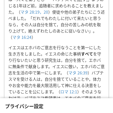
じる1年ほど前，追随者に求められることを教えまし
た。（
マタ 28:19，20
）使徒や他の弟子たちにこう述
べました。「だれでもわたしに付いて来たいと思う
なら，その人は自分を捨て，自分の苦しみの杭を取
り上げて，絶えずわたしのあとに従いなさい」。
（
マタ 16:24
）
イエスはエホバのご意志を行なうことを第一にした
生き方をしました。イエスの命じた事柄
すべて
を守
り行ないたいと思う研究生は，自分を捨て，エホバ
に無条件で献身します。イエスに倣い，エホバのご意
志を生活の中で第一にします。（
マタ 26:39
）バプテ
スマを受ける人は，自分を捨てていることや，体力
やお金や能力を最大限活用して神に仕える決意をし
ていることを公にします。（
ロマ 12:1
）そのような
わけで，バプテスマ希望者は，エホバのご意志を行
なうためにエホバに献身したかどうかを尋ねられま
プライバシー設定
す。