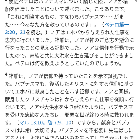
使徒ペテロはバプテスマについて論じた際，ノアが箱
船を建造したことについて述べました。こうあります。
「これに相当するもの，すなわちバプテスマ……がま
た……今あなた方を救っているのです」。
（
ペテロ第一
3:20，21
を読む。）
ノアはエホバから与えられた仕事を
忠実に行ないました。箱船は，ノアが神のご意志を懸命に
行なったことの見える証拠でした。ノアは信仰を行動で示
したので，家族と共に大洪水を生き延びることができまし
た。ペテロは何を教えようとしていたのでしょうか。
4
箱船は，ノアが信仰を持っていたことを示す証拠でし
た。バプテスマも，復活したキリストに対する信仰に基づ
いてエホバに献身したことを示す証拠です。ノアと同様，
献身したクリスチャンは神から与えられた仕事を従順に行
ないます。ノアが大洪水を生き延びたように，バプテスマ
を受けた忠節な人たちは，邪悪な世が終わる時に救われま
す。（
マル 13:10。
啓 7:9，10
）ですから，献身とバプテ
スマは非常に大切です。バプテスマを不必要に先延ばしに
する人は，永遠に生きる見込みを失ってしまうかもしれま