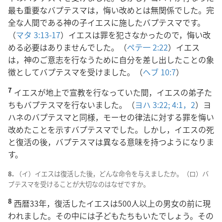
最も重要なバプテスマは，悔い改めとは無関係でした。完
全な人間である神の子イエスに施したバプテスマです。
（
マタ 3:13-17
）イエスは罪を犯さなかったので，悔い改
める必要はありませんでした。（
ペテ一 2:22
）イエス
は，神のご意志を行なうために自分を差し出したことの象
徴としてバプテスマを受けました。（
ヘブ 10:7
）
7
イエスが地上で宣教を行なっていた間，イエスの弟子た
ちもバプテスマを行ないました。（
ヨハ 3:22;
4:1，2
）ヨ
ハネのバプテスマと同様，モーセの律法に対する罪を悔い
改めたことを示すバプテスマでした。しかし，イエスの死
と復活の後，バプテスマは異なる意味を持つようになりま
す。
8.
（イ）イエスは復活した後，どんな命令を与えましたか。（ロ）バ
プテスマを受けることが大切なのはなぜですか。
8
西暦33年，復活したイエスは500人以上の男女の前に現
われました。その中には子どもたちもいたでしょう。その