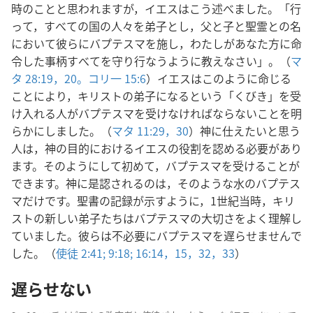
時のことと思われますが，イエスはこう述べました。「行
って，すべての国の人々を弟子とし，父と子と聖霊との名
において彼らにバプテスマを施し，わたしがあなた方に命
令した事柄すべてを守り行なうように教えなさい」。（
マ
タ 28:19，20。
コリ一 15:6
）イエスはこのように命じる
ことにより，キリストの弟子になるという「くびき」を受
け入れる人がバプテスマを受けなければならないことを明
らかにしました。（
マタ 11:29，30
）神に仕えたいと思う
人は，神の目的におけるイエスの役割を認める必要があり
ます。そのようにして初めて，バプテスマを受けることが
できます。神に是認されるのは，そのような水のバプテス
マだけです。聖書の記録が示すように，1世紀当時，キリ
ストの新しい弟子たちはバプテスマの大切さをよく理解し
ていました。彼らは不必要にバプテスマを遅らせませんで
した。（
使徒 2:41;
9:18;
16:14，15，
32，33
）
遅らせない