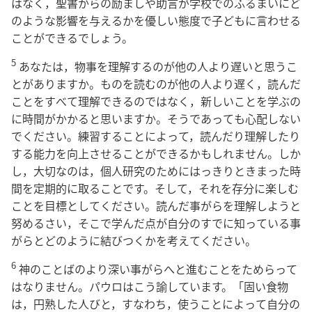
はなく，聖書からの励ましや助言が学校でのふるまいにど
のような影響を与えるかを優しい態度で子どもに言わせる
ことができるでしょう。
5
あなたは，物事を理解するのが他の人より遅いと思うこ
とがありますか。ものを読むのが他の人より遅く，読んだ
ことをすべて理解できるのではなく，新しいことを学ぶの
に時間がかかると思いますか。そうであっても心配しない
でください。練習することによって，読んだり理解したり
する能力を向上させることができるかもしれません。しか
し，大切なのは，個人研究のためにはっきりときまった時
間を定期的に取ることです。そして，それを存分に楽しむ
ことを目標としてください。読んだ事がらを理解しようと
努めるさい，そこで学んだ点が自分のすでに知っている事
がらとどのように結びつくかを考えてください。
6
神のことばのより深い事がらへと進むことをためらって
はなりません。パウロはこう諭しています。「固い食物
は，円熟した人びと，すなわち，使うことによって自分の