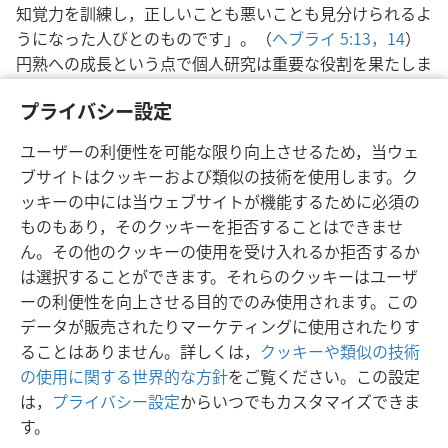
知覚力を訓練し，正しいことも悪いことも見分けられるよ
うになった人びとのものです」。（
ヘブライ 5:13，14
）
円熟への成長という点で個人研究は重要な役割を果たしま
す。また，霊的な強さを保ち，エホバへの奉仕のために十
プライバシー設定
分な備えをするためにも肝要です。
ユーザーの利便性を可能な限り向上させるため，当ウェ
ブサイトはクッキーおよび類似の技術を使用します。ク
ッキーの中には当ウェブサイトが機能するために必須の
ものもあり，そのクッキーを拒否することはできませ
日本語
シェアする
設定
ん。その他のクッキーの使用を受け入れるか拒否するか
Copyright
© 2026 Watch Tower Bible and Tract Society of Pennsylvania
は選択することができます。それらのクッキーはユーザ
利用規約
プライバシーに関する方針
プライバシー設定
JW.ORG
ーの利便性を向上させる目的でのみ使用されます。この
ログイン
データが販売されたりマーケティングに使用されたりす
ることはありません。詳しくは，
クッキーや類似の技術
の使用に関する世界的な方針
をご覧ください。この設定
は，
プライバシー設定
からいつでもカスタマイズできま
す。