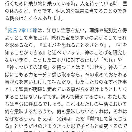
行くために乗り物に乗っている時，人を待っている時，昼
の休みなど，そうです，個人的な読書に当てることのでき
る機会はたくさんあります。
4
箴言 2章1-5節
は，知恵に注意を払い，理解や識別力を得
ようとして声を上げ，隠れた宝を探すかのようにしてそれ
を求めるなら，『エホバを恐れることをさとり』，『神を
知ることができる』と述べています。神のことばを研究し
ないかぎり，こうしたエホバに対する正しい「恐れ」や
『神についての知識』を持つことはできません。神のこと
ばにこもる力を十分に感じ取るなら，神の求めておられる
事がらを言いわけして拒んだり，わたしたちのなすべき事
として聖書が明確に定めている事がらを避けようとしたり
することはないはずです。読んで研究するさい，わたした
ちは自分に尋ねるでしょう。これはわたしの生活において
何を意味するだろうか。何も意味しないとすれば，それは
なぜだろうか。例えば，父親は，ただ『質問して答えさせ
る』というだけのきまりきった形で子どもと研究するので