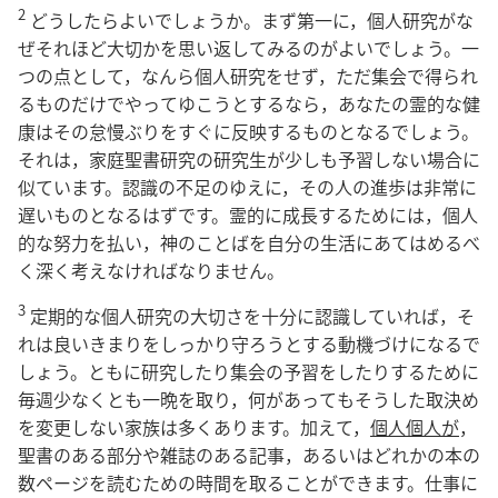
2
どうしたらよいでしょうか。まず第一に，個人研究がな
ぜそれほど大切かを思い返してみるのがよいでしょう。一
つの点として，なんら個人研究をせず，ただ集会で得られ
るものだけでやってゆこうとするなら，あなたの霊的な健
康はその怠慢ぶりをすぐに反映するものとなるでしょう。
それは，家庭聖書研究の研究生が少しも予習しない場合に
似ています。認識の不足のゆえに，その人の進歩は非常に
遅いものとなるはずです。霊的に成長するためには，個人
的な努力を払い，神のことばを自分の生活にあてはめるべ
く深く考えなければなりません。
3
定期的な個人研究の大切さを十分に認識していれば，そ
れは良いきまりをしっかり守ろうとする動機づけになるで
しょう。ともに研究したり集会の予習をしたりするために
毎週少なくとも一晩を取り，何があってもそうした取決め
を変更しない家族は多くあります。加えて，
個人個人が
，
聖書のある部分や雑誌のある記事，あるいはどれかの本の
数ページを読むための時間を取ることができます。仕事に