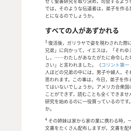
せて聖書研究を取り決め，司会するよう
では，そのような伝道者は，弟子を作る
とになるのでしょうか。
すべての人があずかれる
3
復活後，ガリラヤで姿を現わされた際
兄弟」に向かって，イエスは，「それゆ
し，……わたしがあなたがたに命令した
さい」と言われました。（
コリント第一 1
人ほどの兄弟の中には，男子や婦人，そ
思われます。この事は，今日，弟子を作
てはいないでしょうか。アメリカ合衆国
ことができず，読むことも全くできませ
研究を始めるのに一役買っているのです
か。
4
その姉妹は家から家の業に携わる時，
文書をたくさん配布しますが，文書を配