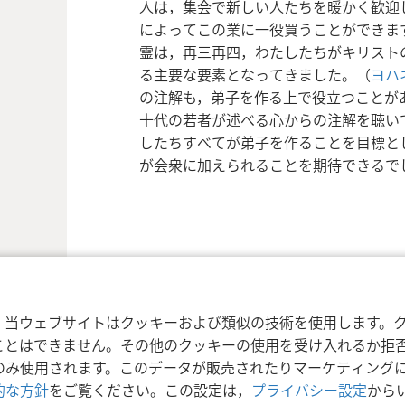
人は，集会で新しい人たちを暖かく歓迎
によってこの業に一役買うことができま
霊は，再三再四，わたしたちがキリスト
る主要な要素となってきました。（
ヨハネ
の注解も，弟子を作る上で役立つことが
十代の若者が述べる心からの注解を聴い
したちすべてが弟子を作ることを目標と
が会衆に加えられることを期待できるで
利用規約
プライバシーに関する方針
プラ
nd Tract Society of Pennsylvania
，当ウェブサイトはクッキーおよび類似の技術を使用します。
ことはできません。その他のクッキーの使用を受け入れるか拒
のみ使用されます。このデータが販売されたりマーケティング
的な方針
をご覧ください。この設定は，
プライバシー設定
から