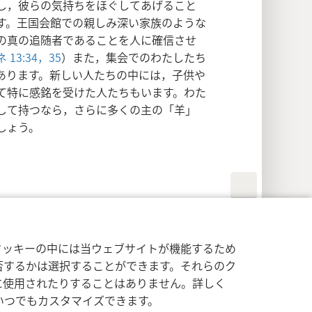
し，彼らの気持ちをほぐしてあげること
す。王国会館での親しみ深い家族のような
の真の追随者であることを人に確信させ
 13:34，35
）また，集会でのわたしたち
あります。新しい人たちの中には，子供や
て特に感銘を受けた人たちもいます。わた
して持つなら，さらに多くの主の「羊」
しょう。
イバシー設定
ログイン
JW.ORG
クッキーの中には当ウェブサイトが機能するため
否するかは選択することができます。それらのク
に使用されたりすることはありません。詳しく
いつでもカスタマイズできます。