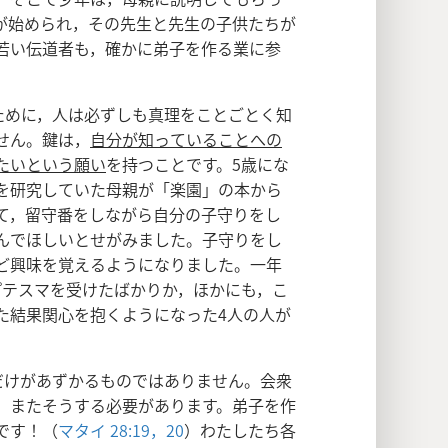
が始められ，その先生と先生の子供たちが
若い伝道者も，確かに弟子を作る業に参
ために，人は必ずしも真理をことごとく知
せん。鍵は，
自分が知っていることへの
たいという願い
を持つことです。5歳にな
を研究していた母親が「楽園」の本から
て，留守番をしながら自分の子守りをし
んでほしいとせがみました。子守りをし
ど興味を覚えるようになりました。一年
プテスマを受けたばかりか，ほかにも，こ
た結果関心を抱くようになった4人の人が
だけがあずかるものではありません。会衆
，またそうする必要があります。弟子を作
です！（
マタイ 28:19，20
）わたしたち各