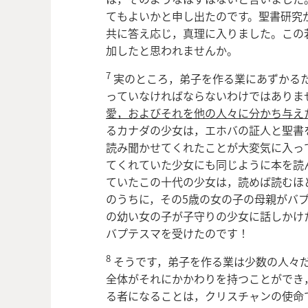
てもよいかと申し出たのです。聖書研究
共に答え応じ，真理に入りました。この
加したと思われませんか。
7
実のところ，弟子を作る業にあずかる
っていなければならないわけではありま
愛，およびそれを他の人々に分かち与え
るカナダの少女は，エホバの証人と聖書
読み聞かせてくれたことが大変気に入っ
てくれていた少女にも同じように本を読
ていたこの十代の少女は，読めば読むほ
のうちに，その5歳の女の子の母親がバ
の幼い女の子が子守りの少女に話しかけ
バプテスマを受けたのです！
8
そうです，弟子を作る業は少数の人々
全体がそれにかかわりを持つことができ
る者になることは，クリスチャンの使命