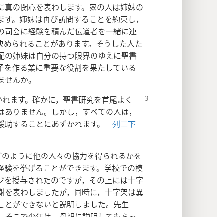
に真の関心を表わします。家の人は姉妹の
ます。姉妹は再び訪問することを約束し，
の司会に経験を積んだ伝道者を一緒に連
決められることがあります。そうした人た
配の姉妹は自分の持つ限界のゆえに聖書
子を作る業に重要な役割を果たしている
ませんか。
かれ
ます。確かに，聖書研究を首尾よく
はありません。しかし，すべての人は，
援助することにあずかれます。―
列王下
どのように他の人々の協力を得られるかを
経験を挙げることができます。学校での模
ジを授与されたのですが，その上には十字
謝を表わしましたが，同時に，十字架は異
ことができないと説明しました。先生
。そこで少年は，母親に説明してもらっ