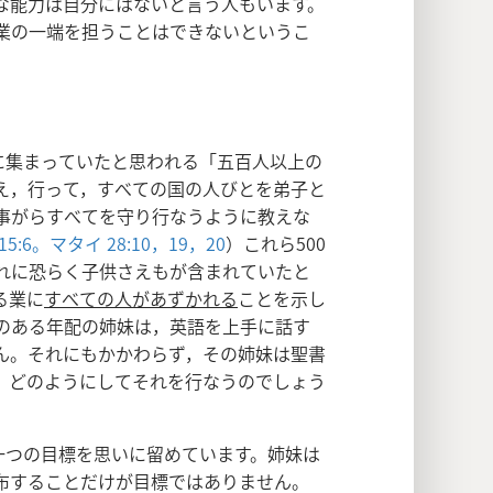
な能力は自分にはないと言う人もいます。
業の一端を担うことはできないというこ
に集まっていたと思われる「五百人以上の
え，行って，すべての国の人びとを弟子と
事がらすべてを守り行なうように教えな
5:6。
マタイ 28:10，
19，20
）これら500
れに恐らく子供さえもが含まれていたと
る業に
すべての人があずかれる
ことを示し
のある年配の姉妹は，英語を上手に話す
ん。それにもかかわらず，その姉妹は聖書
。どのようにしてそれを行なうのでしょう
一つの目標を思いに留めています。姉妹は
布することだけが目標ではありません。