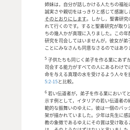
姉妹は，自分が話しかける人たちの福祉
誠実さや親切をはっきりと感じて感謝し
そのとおりにします
。しかし，聖書研究
れて行くのです。すると聖書研究が取り
ちの幾人かが真理に入りました。この年
研究を司会してはいませんが，彼女が弟
ことにみなさんも同意なさるのではあり
5
子供たちも同じく弟子を作る業にあず
司会する能力がすべての人にあるわけで
命を与える真理の水を受けるよう人々を
5:2-15
と比較。
6
若い伝道者が，弟子を作る業において
示す例として，イタリアの若い伝道者の
範的な振舞いのゆえに，彼は一個のバッ
架が描かれていました。少年は先生に感
教の象徴であるゆえにその賞は受け取る
は，そのようなはずはないと言いました