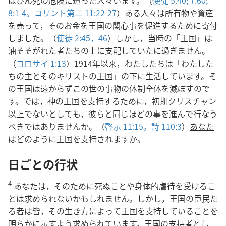
はひん死の危険に遭った人々います。（
使徒 5:40;
7:60;
8:1-4。
コリント第二 11:22-27
）ある人々は所有物や資産
を売って，そのお金を王国の関心事を促進するために寄付
しました。（
使徒 2:45，46
）しかし，当時の「王国」は
油そそがれた者たちの上に支配していたに過ぎません。
（
コロサイ 1:13
）1914年以来，わたしたちは「わたした
ちの主とそのキリストの王国」の下に生活しています。そ
の王国は遠からずこの世の事物の体制全体を滅ぼすので
す。では，神の王国を支持するために，初期クリスチャン
以上でないとしても，彼らと同じほどの事を進んで行なう
べきではありませんか。（
啓示 11:15。
詩 110:3
）
あなた
は
どのように王国を支持されますか。
日ごとの行状
4
あなたは，そのために死ぬことや身体的虐待を受けるこ
とは求められないかもしれません。しかし，王国の臣民た
る者は皆，その生き方によって王国を支持していることを
明らかに示すよう求められています。王国の支持者とし