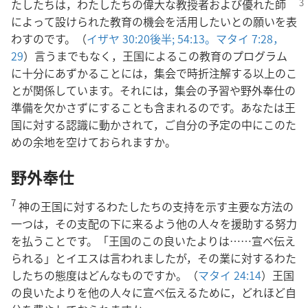
たしたちは，わたしたち
の偉大な教授者および優れた師
によって設けられた教育の機会を活用したいとの願いを表
わすのです。（
イザヤ 30:20後半;
54:13。
マタイ 7:28，
29
）言うまでもなく，王国によるこの教育のプログラム
に十分にあずかることには，集会で時折注解する以上のこ
とが関係しています。それには，集会の予習や野外奉仕の
準備を欠かさずにすることも含まれるのです。あなたは王
国に対する認識に動かされて，ご自分の予定の中にこのた
めの余地を空けておられますか。
野外奉仕
7
神の王国に対するわたしたちの支持を示す主要な方法の
一つは，その支配の下に来るよう他の人々を援助する努力
を払うことです。「王国のこの良いたよりは……宣べ伝え
られる」とイエスは言われましたが，その業に対するわた
したちの態度はどんなものですか。（
マタイ 24:14
）王国
の良いたよりを他の人々に宣べ伝えるために，どれほど自