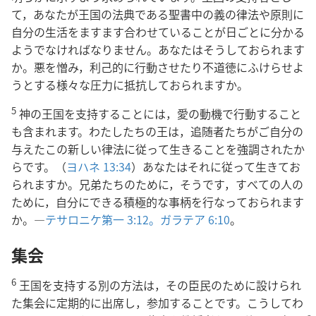
て，あなたが王国の法典である聖書中の義の律法や原則に
自分の生活をますます合わせていることが日ごとに分かる
ようでなければなりません。あなたはそうしておられます
か。悪を憎み，利己的に行動させたり不道徳にふけらせよ
うとする様々な圧力に抵抗しておられますか。
5
神の王国を支持することには，愛の動機で行動すること
も含まれます。わたしたちの王は，追随者たちがご自分の
与えたこの新しい律法に従って生きることを強調されたか
らです。（
ヨハネ 13:34
）あなたはそれに従って生きてお
られますか。兄弟たちのために，そうです，すべての人の
ために，自分にできる積極的な事柄を行なっておられます
か。―
テサロニケ第一 3:12。
ガラテア 6:10
。
集会
6
王国を支持する別の方法は，その臣民のために設けられ
た集会に定期的に出席し，参加することです。こうしてわ