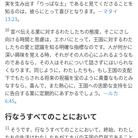
実を生み出す「りっぱな土」であると見てくださることを
知るのは，彼らにとって喜びとなります。―
マタイ
13:23
。
10
宣べ伝える業に対するわたしたちの態度，そこにさし
向ける時間と思慮は，エホバにとって，王国に対するわた
したちの愛と認識を知る明確な指標なのです。人が何かに
深い興味を覚える時，それがその人の心にふれるようなも
のであるなら，その人はそれについて話さずにはいられな
くなります。同じように，わたしたちも，もし王国の支配
下でもたらされる将来の祝福を宝のように貴重なものとみ
なすなら，喜んで，また熱心に，王国への忠節な支持を公
に告白する業に定期的にあずかるでしょう。―
ルカ
6:45
。
行なうすべてのことにおいて
11
そうです，行なうすべてのことにおいて，終始，わたし
たちの生活はわたしたちがエホバの王国の臣民であること