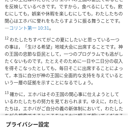
を反映しているべきです。ですから，食べるにしても，飲
むにしても，娯楽や休暇を楽しむにしても，わたしたちの
関心はエホバに誉れをもたらすように振る舞うことです。
―
コリント第一 10:31
。
12
わたしたちすべてがこの夏にしたいと思っている一つ
の事は，「生ける希望」地域大会に出席することです。神
の王国の忠節な臣民として，一つのプログラムでも逃がし
たくないものです。たとえそのために一日や二日分の収入
を得そこなったとしても，毎日そこに出席することによっ
て，本当に自分が神の王国に全面的な支持を与えていると
いう一層の証拠を示すことになるでしょう。
13
確かに，エホバはその王国の関心事に仕えようとして
いるわたしたちの努力を見ておられます。ゆえに，わたし
たちは，エホバがご自分の義の新体制において，わたした
ちが今想像できるところをはるかに超えて報いてくださる
ことを確信できるのです。―
ヘブライ 6:10。
マラキ
プライバシー設定