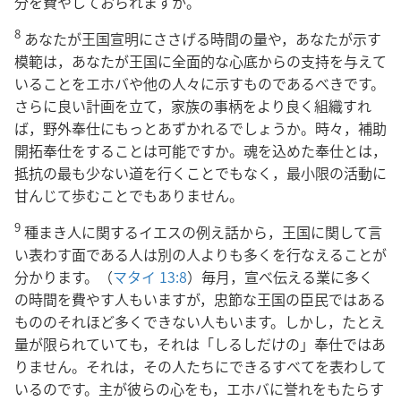
分を費やしておられますか。
8
あなたが王国宣明にささげる時間の量や，あなたが示す
模範は，あなたが王国に全面的な心底からの支持を与えて
いることをエホバや他の人々に示すものであるべきです。
さらに良い計画を立て，家族の事柄をより良く組織すれ
ば，野外奉仕にもっとあずかれるでしょうか。時々，補助
開拓奉仕をすることは可能ですか。魂を込めた奉仕とは，
抵抗の最も少ない道を行くことでもなく，最小限の活動に
甘んじて歩むことでもありません。
9
種まき人に関するイエスの例え話から，王国に関して言
い表わす面である人は別の人よりも多くを行なえることが
分かります。（
マタイ 13:8
）毎月，宣べ伝える業に多く
の時間を費やす人もいますが，忠節な王国の臣民ではある
もののそれほど多くできない人もいます。しかし，たとえ
量が限られていても，それは「しるしだけの」奉仕ではあ
りません。それは，その人たちにできるすべてを表わして
いるのです。主が彼らの心をも，エホバに誉れをもたらす