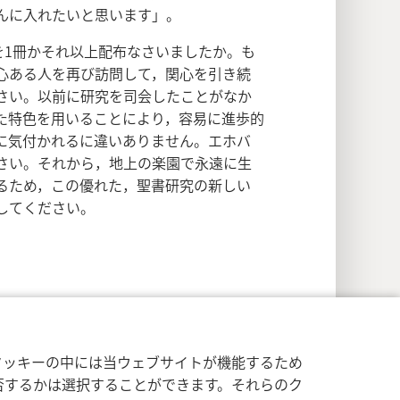
んに入れたいと思います」。
1冊かそれ以上配布なさいましたか。も
心ある人を再び訪問して，関心を引き続
さい。以前に研究を司会したことがなか
た特色を用いることにより，容易に進歩的
に気付かれるに違いありません。エホバ
さい。それから，地上の楽園で永遠に生
るため，この優れた，聖書研究の新しい
してください。
クッキーの中には当ウェブサイトが機能するため
否するかは選択することができます。それらのク
イバシー設定
ログイン
JW.ORG