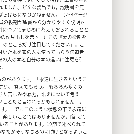
れました。どんな製品でも，説明書を無
らばらになりかねません。（238ページ
成員の役割が聖書から分かりやすく説明さ
割についてまじめに考えておられることと
かの副見出しを示す。）この『妻の役割を
）のところだけ注目してください」。こ
付いた本を家の人に使ってもらう伝道者
家の人の本と自分の本の違いに注意を引
す。
ものがあります。「永遠に生きるというこ
か。[答えてもらう。]もちろん多くの
きた苦しみや暴力，飢えについて考え
いことだと言われるかもしれません」。
えます。「でもこのような状態の下で永遠に
。楽しいことではありませんか。[答えて
いることがあります。19節で述べられて
あなたがそうなさるのに助けとなるようこ