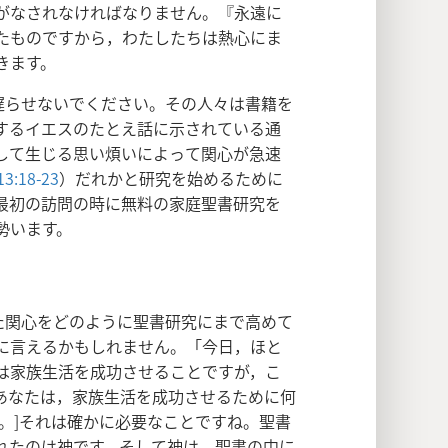
がなされなければなりません。『永遠に
たものですから，わたしたちは熱心にま
きます。
遅らせないでください。その人々は書籍を
するイエスのたとえ話に示されている通
して生じる思い煩いによって関心が急速
3:18-23
）だれかと研究を始めるために
最初の訪問の時に無料の家庭聖書研究を
勢います。
た関心をどのように聖書研究にまで高めて
に言えるかもしれません。「今日，ほと
は家族生活を成功させることですが，こ
あなたは，家族生活を成功させるために何
。]それは確かに必要なことですね。聖書
れたのは神です。そして神は，聖書の中に