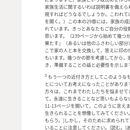
家族生活に関するいわば説明書を備えら
視すればどうなるでしょうか。こわれてば
を開く。）この本の29章には，家族の
れています。きっとあなたもご自分の役
思います。（239ページから始めて幾つ
果たす』（あるいは他のふさわしい部分
こで家の人と本を交換して，答えに印の
もいます。幾つかの節を考慮してから，
き，準備することの益と必要性を示しま
5
もう一つの近付き方としてこのような
とについてお考えになったことがあります
方々は，これまでわたしたちを悩ませて
て，永遠に生きることなど思いもよらな
11-13ページを開いて，このように言
生きられることを想像してみてください
もらう。]しかし，そのために求められて
いることに注意してください。[読む。]