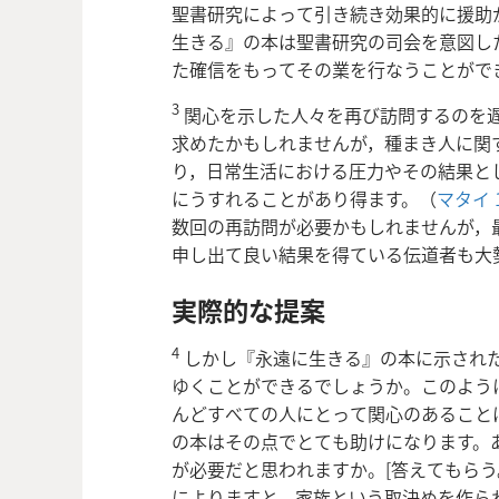
聖書研究によって引き続き効果的に援助
生きる』の本は聖書研究の司会を意図し
た確信をもってその業を行なうことがで
3
関心を示した人々を再び訪問するのを
求めたかもしれませんが，種まき人に関
り，日常生活における圧力やその結果と
にうすれることがあり得ます。（
マタイ 1
数回の再訪問が必要かもしれませんが，
申し出て良い結果を得ている伝道者も大
実際的な提案
4
しかし『永遠に生きる』の本に示され
ゆくことができるでしょうか。このよう
んどすべての人にとって関心のあること
の本はその点でとても助けになります。
が必要だと思われますか。[答えてもらう
によりますと，家族という取決めを作ら