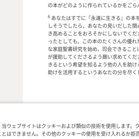
の本がどのように作られているかをごら
6
あなたはすでに『永遠に生きる』の本を
しそうでしたら，あなたの見いだした関
き高めることをおろそかにしないでくだ
ったとしても，この本のたくさんの優れ
な家庭聖書研究を始め，司会できること
が援助してくださるよう願い求めてくだ
きるという希望を知るよう他の人を助け
助けを活用するというあなたの分を尽く
，当ウェブサイトはクッキーおよび類似の技術を使用します。
ことはできません。その他のクッキーの使用を受け入れるか拒
利用規約
プライバシーに関する方針
プラ
nd Tract Society of Pennsylvania