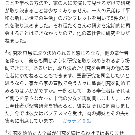
ことを学べる方法を，家の人に実演して見せるだけで研究
が取り決まることは少なくありません。一人の兄弟は「平
和な新しい世での生活」のパンフレットを用いて5件の研
究を取り決めました。それ程たくさんの研究を定期的に司
会することはできなかったので，他の奉仕者に研究をゆだ
ねました。
3
研究を容易に取り決められると感じるなら，他の奉仕者
を伴って，彼らも同じように研究を取り決められるよう援
助できます。あるいは，取り決めた研究を会衆内の他の奉
仕者にゆだねることもできます。聖書研究を司会したいと
思うなら，家から家の宣教で会う人々に聖書研究を勧めて
みるのはいかがですか。一例として，ある奉仕者はそれほ
ど関心を示さなかった十代の少女を再訪問しました。しか
し奉仕者が聖書研究を勧めると，彼女はそれに同意しまし
た。今では彼女はバプテスマを受け，肉の姉妹とその夫も
集会に出席しています。―
ガラテア 6:6
。
4
研究を始めた人全員が研究を続けるわけではありませ