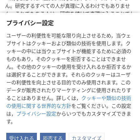
ん。研究するすべての人が真理に入るわけでもありませ
ん。それでもある人は，研究を続けて真理に入ることでし
ょう。取り決める研究が多いほど，エホバの賛美者となる
プライバシー設定
よう人々を助ける見込みも大きくなるのです。
ユーザーの利便性を可能な限り向上させるため，当ウェ
ブサイトはクッキーおよび類似の技術を使用します。ク
ッキーの中には当ウェブサイトが機能するために必須の
ものもあり，そのクッキーを拒否することはできませ
ん。その他のクッキーの使用を受け入れるか拒否するか
日本語
シェアする
設定
は選択することができます。それらのクッキーはユーザ
Copyright
© 2026 Watch Tower Bible and Tract Society of Pennsylvania
ーの利便性を向上させる目的でのみ使用されます。この
利用規約
プライバシーに関する方針
プライバシー設定
JW.ORG
データが販売されたりマーケティングに使用されたりす
ログイン
ることはありません。詳しくは，
クッキーや類似の技術
の使用に関する世界的な方針
をご覧ください。この設定
は，
プライバシー設定
からいつでもカスタマイズできま
す。
受け入れる
拒否する
カスタマイズ