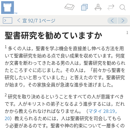
宣 92/7 1ページ
聖書研究を勧めていますか
1
多くの人は，聖書を学ぶ機会を直接差し伸べる方法を用
いて聖書研究を始める点で良い成果を収めています。何度
か文書を断わってきたある男の人は，聖書研究を勧められ
たところすぐに応じました。その人は，「前々から聖書を
ことができますか
研究したいと思っていました」と答えたのです。聖書研究
が始まり，その家族全員が急速な進歩を遂げました。
すか
2
研究を取り決めるということをすべての人が意識すべき
い
です。人がキリストの弟子となるよう進歩するには，だれ
かから教えられなければなりません。（
マタイ 28:19，
20
）教えられるためには，人は聖書研究を司会してもら
う必要があるのです。聖書や神の約束について一層多くの