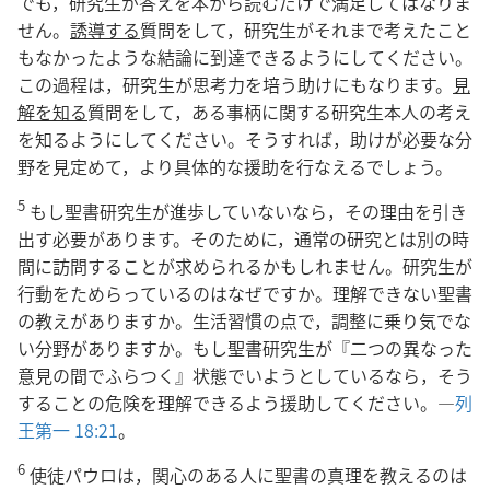
でも，研究生が答えを本から読むだけで満足してはなりま
せん。
誘導する
質問をして，研究生がそれまで考えたこと
もなかったような結論に到達できるようにしてください。
この過程は，研究生が思考力を培う助けにもなります。
見
解を知る
質問をして，ある事柄に関する研究生本人の考え
を知るようにしてください。そうすれば，助けが必要な分
野を見定めて，より具体的な援助を行なえるでしょう。
5
もし聖書研究生が進歩していないなら，その理由を引き
出す必要があります。そのために，通常の研究とは別の時
間に訪問することが求められるかもしれません。研究生が
行動をためらっているのはなぜですか。理解できない聖書
の教えがありますか。生活習慣の点で，調整に乗り気でな
い分野がありますか。もし聖書研究生が『二つの異なった
意見の間でふらつく』状態でいようとしているなら，そう
することの危険を理解できるよう援助してください。―
列
王第一 18:21
。
6
使徒パウロは，関心のある人に聖書の真理を教えるのは