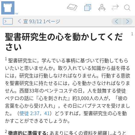
宣 93/12 1ページ
聖書研究生の心を動かしてくだ
さい
1
聖書研究生に，学んでいる事柄に基づいて行動してもら
いたいと思いませんか。取り入れている知識から益を得る
には，研究生は行動しなければなりません。行動する意欲
を聖書研究生に持たせるには，心を動かさなければなりま
書を学んでいる人を助ける
せん。西暦33年のペンテコステの日，人を鼓舞する使徒
021
ペテロの話に『心を刺された』約3,000人の人が，「彼の
言葉を心から受け入れ」，その日にバプテスマを受けまし
た。（
使徒 2:37，
41
）どうすれば，聖書研究生の心を動
かすことができるでしょうか。
る（パート2）
2
徹底的に準備する:
あまりに多くの資料を網羅しようと