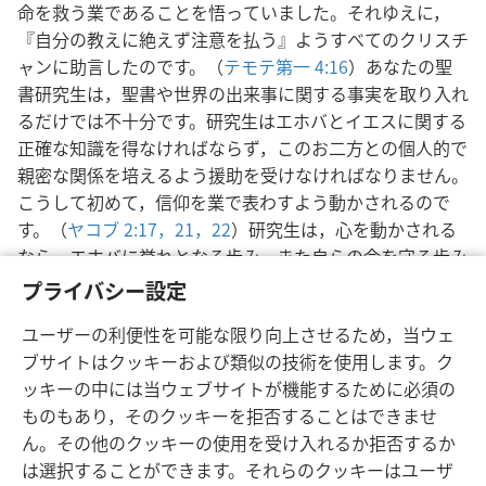
命を救う業であることを悟っていました。それゆえに，
『自分の教えに絶えず注意を払う』ようすべてのクリスチ
ャンに助言したのです。（
テモテ第一 4:16
）あなたの聖
書研究生は，聖書や世界の出来事に関する事実を取り入れ
るだけでは不十分です。研究生はエホバとイエスに関する
正確な知識を得なければならず，このお二方との個人的で
親密な関係を培えるよう援助を受けなければなりません。
こうして初めて，信仰を業で表わすよう動かされるので
す。（
ヤコブ 2:17，
21，22
）研究生は，心を動かされる
なら，エホバに誉れとなる歩み，また自らの命を守る歩み
に付き従う動機づけが得られるでしょう。―
箴言 2:20-
プライバシー設定
22
。
ユーザーの利便性を可能な限り向上させるため，当ウェ
ブサイトはクッキーおよび類似の技術を使用します。ク
ッキーの中には当ウェブサイトが機能するために必須の
ものもあり，そのクッキーを拒否することはできませ
ん。その他のクッキーの使用を受け入れるか拒否するか
日本語
シェアする
設定
は選択することができます。それらのクッキーはユーザ
Copyright
© 2026 Watch Tower Bible and Tract Society of Pennsylvania