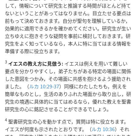
020
して，情報について研究生と推論する時間がほとんど持て
ないということがあってはなりません。目立たせる要点は
前もって決めておきます。自分が聖句を理解しているか，
効果的に適用できるかを確かめてください。研究生が生い
立ちゆえに抱きそうな疑問を事前に検討しておきます。研
究生をよく知っているなら，本人に特に当てはまる情報を
準備する際に役立ちます。
3
イエスの教え方に見倣う:
イエスは例えを用いて難しい
要点を分かりやすくし，弟子たちがある特定の場面に関係
した意図をつかみ，その場面に共感を抱けるよう援助され
ました。（
ルカ 10:29-37
）同様にわたしたちも，例えを
簡単なものとし，生活のありふれた場面から取り出し，研
究生の境遇に具体的に当てはめるなら，優れた教えを聖書
研究生の心に銘記させることができるでしょう。
4
聖書研究生の心を動かす点で，質問は特に役立ちます。
イエスが何度も示されたとおりです。（
ルカ 10:36
）それ