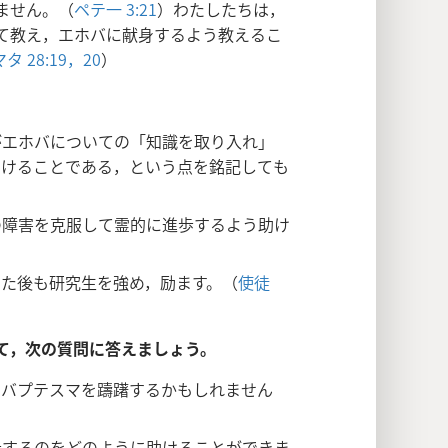
ません。（
ペテ一 3:21
）わたしたちは，
て教え，エホバに献身するよう教えるこ
マタ 28:19，20
）
がエホバについての「知識を取り入れ」
助けることである，という点を銘記しても
の障害を克服して霊的に進歩するよう助け
た後も研究生を強め，励ます。（
使徒
て，次の質問に答えましょう。
とバプテスマを躊躇するかもしれません
歩するのをどのように助けることができま