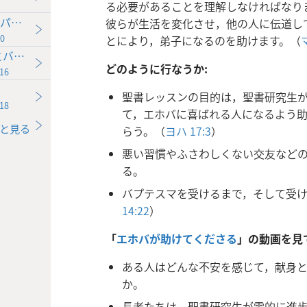
る必要があることを理解しなければなり
パート2）
彼らが生活を変化させ，他の人に伝道し
0
とにより，弟子になるのを助けます。（
とバプテスマまで進歩するよう助ける
どのように行なうか:
16
聖書レッスンの目的は，聖書研究生
18
て，エホバに喜ばれる人になるよう
と見る
らう。（
ヨハ 17:3
）
悪い習慣やふさわしくない交友など
る。
バプテスマを受けるまで，そして受け
14:22
）
「
エホバが助けてくださる
」の動画を見
ある人はどんな不安を感じて，献身
か。
長老たちは，聖書研究生が霊的に進