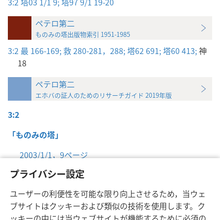
3:2
塔03 1/1 9;
塔97 9/1 19-20
ペテロ第二
ものみの塔出版物索引 1951-1985
3:2
最 166-169;
救 280-281，
288;
塔62 691;
塔60 413;
神
18
ペテロ第二
エホバの証人のためのリサーチガイド 2019年版
3:2
「ものみの塔」
2003/1/1，9ページ
プライバシー設定
1997/9/1，19-20ページ
ユーザーの利便性を可能な限り向上させるため，当ウェ
ブサイトはクッキーおよび類似の技術を使用します。ク
ッキーの中には当ウェブサイトが機能するために必須の