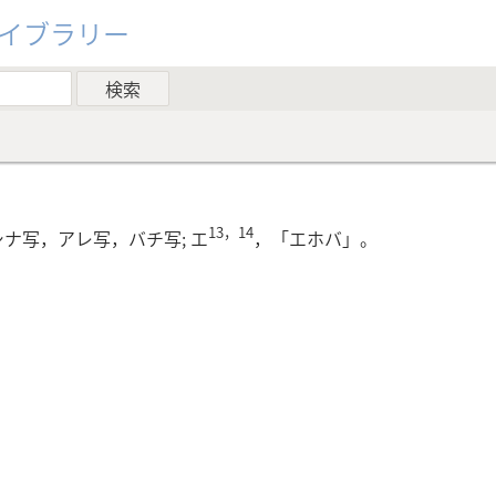
ライブラリー
13，14
ナ写，アレ写，バチ写; エ
，「エホバ」。