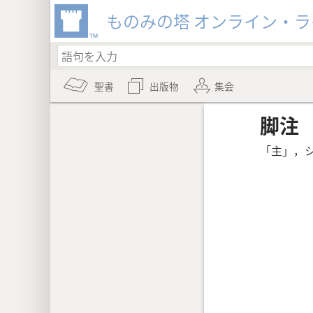
ものみの塔 オンライン・
聖書
出版物
集会
脚注
「主」，シ