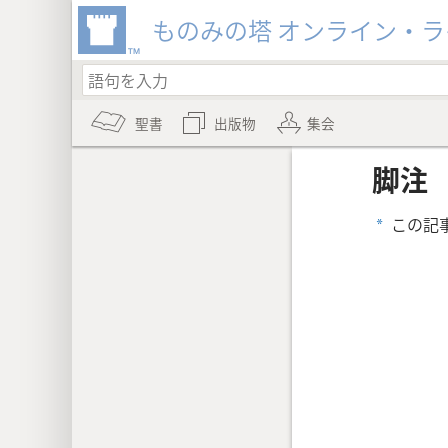
ものみの塔 オンライン・
聖書
出版物
集会
脚注
この記
a