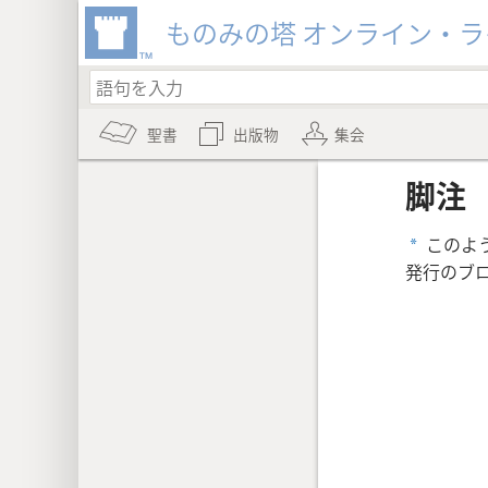
ものみの塔 オンライン・
聖書
出版物
集会
脚注
このよ
a
発行のブ